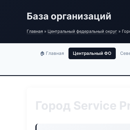
База организаций
Главная
»
Центральный федеральный округ
» Горо
🏠 Главная
Центральный ФО
Сев
Город Service P