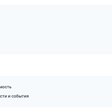
имость
ости и события