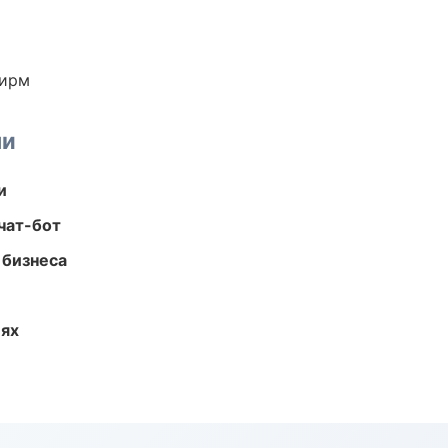
фирм
ми
и
чат-бот
 бизнеса
иях