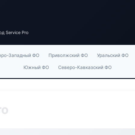
д Service Pro
еро-Западный ФО
Приволжский ФО
Уральский ФО
Южный ФО
Северо-Кавказский ФО
ro