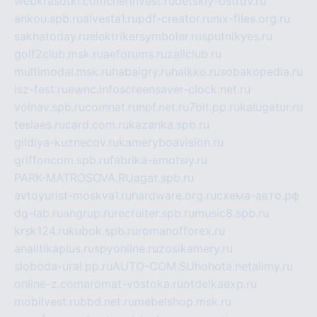
webkrasotki.com
cherinvest.ru
detskiy-ostrov.ru
ankou.spb.ru
alvesta1.ru
pdf-creator.ru
nix-files.org.ru
sakhatoday.ru
elektrikersymboler.ru
sputnikyes.ru
golf2club.msk.ru
aeforums.ru
zallclub.ru
multimodal.msk.ru
habaigry.ru
haikko.ru
sobakopedia.ru
isz-fest.ru
ewnc.info
screensaver-clock.net.ru
volnav.spb.ru
comnat.ru
npf.net.ru
7bit.pp.ru
kalugatur.ru
tesiaes.ru
card.com.ru
kazanka.spb.ru
gildiya-kuznecov.ru
kameryboavision.ru
griffoncom.spb.ru
fabrika-emotsiy.ru
PARK-MATROSOVA.RU
agat.spb.ru
avtoyurist-moskva1.ru
hardware.org.ru
схема-авто.рф
dg-lab.ru
angrup.ru
recruiter.spb.ru
music8.spb.ru
krsk124.ru
kubok.spb.ru
romanofforex.ru
analitikaplus.ru
spyonline.ru
zosikamery.ru
sloboda-ural.pp.ru
AUTO-COM.SU
hohota.net
alimy.ru
online-z.com
aromat-vostoka.ru
otdelkaexp.ru
mobilvest.ru
bbd.net.ru
mebelshop.msk.ru