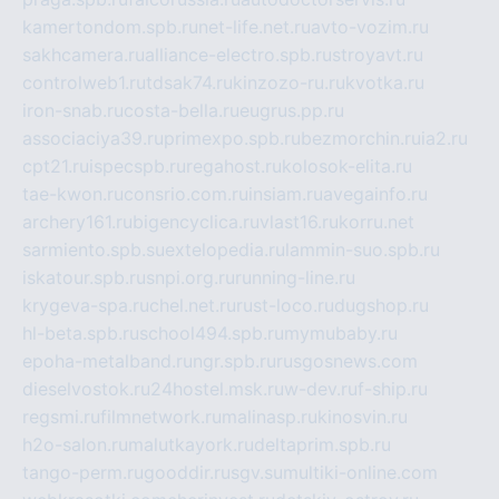
kamertondom.spb.ru
net-life.net.ru
avto-vozim.ru
sakhcamera.ru
alliance-electro.spb.ru
stroyavt.ru
controlweb1.ru
tdsak74.ru
kinzozo-ru.ru
kvotka.ru
iron-snab.ru
costa-bella.ru
eugrus.pp.ru
associaciya39.ru
primexpo.spb.ru
bezmorchin.ru
ia2.ru
cpt21.ru
ispecspb.ru
regahost.ru
kolosok-elita.ru
tae-kwon.ru
consrio.com.ru
insiam.ru
avegainfo.ru
archery161.ru
bigencyclica.ru
vlast16.ru
korru.net
sarmiento.spb.su
extelopedia.ru
lammin-suo.spb.ru
iskatour.spb.ru
snpi.org.ru
running-line.ru
krygeva-spa.ru
chel.net.ru
rust-loco.ru
dugshop.ru
hl-beta.spb.ru
school494.spb.ru
mymubaby.ru
epoha-metalband.ru
ngr.spb.ru
rusgosnews.com
dieselvostok.ru
24hostel.msk.ru
w-dev.ru
f-ship.ru
regsmi.ru
filmnetwork.ru
malinasp.ru
kinosvin.ru
h2o-salon.ru
malutkayork.ru
deltaprim.spb.ru
tango-perm.ru
gooddir.ru
sgv.su
multiki-online.com