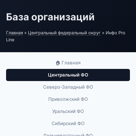
База организаций
Главная
»
Центральный федеральный округ
» Инфо Pro
Line
🏠 Главная
Центральный ФО
Северо-Западный ФО
Приволжский ФО
Уральский ФО
Сибирский ФО
Дальневосточный ФО