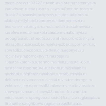
mega-press.ru
03223.ru
web-explore.ru
rastenuya.ru
eurovision-russia.ru
strah-news.ru
freeride-team.ru
itrack-24.ru
sexshopexpress.ru
autostudiopro.ru
alabuga-cityhotel.ru
pornv.ru
atlantpereezd.ru
bud-em-znakomye.ru
a-cdc.ru
elektrostal-news.ru
korolevremont-market.ru
budem-znakomye.ru
oooagrosnab.ru
fpodaso.ru
emfire.ru
pro-otdelky.ru
ukrasotki.ru
seksuzbek.ru
seks-uzbek.ru
porno-vk.ru
sovratili.ru
olecoon.ru
vd-dosug.ru
adonyev.ru
rbc-news.ru
porno-skvirt.ru
krospr.ru
13autor-kolonka.ru
sormol.ru
2rich.ru
hostel-65.ru
hostserve.ru
porno-na-russkom.ru
mishinlab.ru
neznobi.ru
bigfatcc.ru
habble.ru
starbucksvia.ru
delfinet.ru
silvernano.ru
elestal.ru
vektor-doroga.ru
velotrenajery.ru
pronso54.ru
lenasever.ru
lovinskix.ru
show-pets.ru
smartnews03.ru
discofoxworld.ru
miraclecoon.ru
pongup.ru
hostel65.ru
liura.ru
glasspb.ru
firehunters.ru
gribowo.ru
gnalis.ru
bulkitula.ru