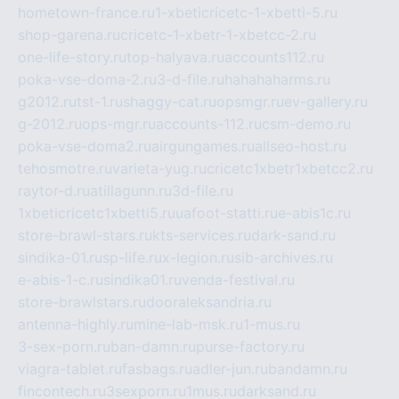
hometown-france.ru
1-xbeticricetc-1-xbetti-5.ru
shop-garena.ru
cricetc-1-xbetr-1-xbetcc-2.ru
one-life-story.ru
top-halyava.ru
accounts112.ru
poka-vse-doma-2.ru
3-d-file.ru
hahahaharms.ru
g2012.ru
tst-1.ru
shaggy-cat.ru
opsmgr.ru
ev-gallery.ru
g-2012.ru
ops-mgr.ru
accounts-112.ru
csm-demo.ru
poka-vse-doma2.ru
airgungames.ru
allseo-host.ru
tehosmotre.ru
varieta-yug.ru
cricetc1xbetr1xbetcc2.ru
raytor-d.ru
atillagunn.ru
3d-file.ru
1xbeticricetc1xbetti5.ru
uafoot-statti.ru
e-abis1c.ru
store-brawl-stars.ru
kts-services.ru
dark-sand.ru
sindika-01.ru
sp-life.ru
x-legion.ru
sib-archives.ru
e-abis-1-c.ru
sindika01.ru
venda-festival.ru
store-brawlstars.ru
dooraleksandria.ru
antenna-highly.ru
mine-lab-msk.ru
1-mus.ru
3-sex-porn.ru
ban-damn.ru
purse-factory.ru
viagra-tablet.ru
fasbags.ru
adler-jun.ru
bandamn.ru
fincontech.ru
3sexporn.ru
1mus.ru
darksand.ru