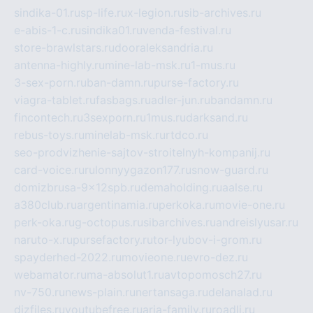
sindika-01.ru
sp-life.ru
x-legion.ru
sib-archives.ru
e-abis-1-c.ru
sindika01.ru
venda-festival.ru
store-brawlstars.ru
dooraleksandria.ru
antenna-highly.ru
mine-lab-msk.ru
1-mus.ru
3-sex-porn.ru
ban-damn.ru
purse-factory.ru
viagra-tablet.ru
fasbags.ru
adler-jun.ru
bandamn.ru
fincontech.ru
3sexporn.ru
1mus.ru
darksand.ru
rebus-toys.ru
minelab-msk.ru
rtdco.ru
seo-prodvizhenie-sajtov-stroitelnyh-kompanij.ru
card-voice.ru
rulonnyygazon177.ru
snow-guard.ru
domizbrusa-9x12spb.ru
demaholding.ru
aalse.ru
a380club.ru
argentinamia.ru
perkoka.ru
movie-one.ru
perk-oka.ru
g-octopus.ru
sibarchives.ru
andreislyusar.ru
naruto-x.ru
pursefactory.ru
tor-lyubov-i-grom.ru
spayderhed-2022.ru
movieone.ru
evro-dez.ru
webamator.ru
ma-absolut1.ru
avtopomosch27.ru
nv-750.ru
news-plain.ru
nertansaga.ru
delanalad.ru
dizfiles.ru
youtubefree.ru
aria-family.ru
roadli.ru