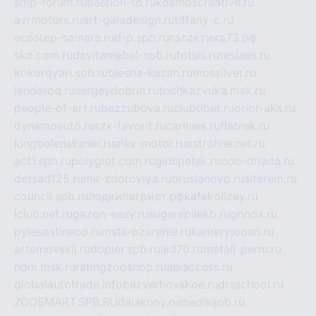
smp-forum.ru
bastion-td.ru
kosmoscreative.ru
avrmotors.ru
art-galadesign.ru
tiffany-c.ru
ecostep-samara.ru
d-p.spb.ru
галактика73.рф
sko.com.ru
davitamebel-spb.ru
fotsis.ru
tesiaes.ru
kokoroyari.spb.ru
blesna-kazan.ru
mossilver.ru
lenderoq.ru
sergeydobrin.ru
tochkazvuka.msk.ru
people-of-art.ru
bezzubova.ru
clubtibet.ru
orior-aks.ru
dynamoauto.ru
szk-favorit.ru
carlines.ru
flatnsk.ru
kingbolenskaner.ru
alex-motor.ru
astroline.net.ru
act1.spb.ru
polyglot.com.ru
gidlipetsk.ru
ooo-driada.ru
detsad125.ru
mir-zdoroviya.ru
bruslanovo.ru
siterem.ru
council.spb.ru
лодкипатриот.рф
kafekolizey.ru
iclub.net.ru
gazon-easy.ru
sugarepilekb.ru
grinox.ru
pylesostineco.ru
msts-ozarenie.ru
kameryjooan.ru
artemovskij.ru
dopler.spb.ru
aid70.ru
metall-perm.ru
ndm.msk.ru
ratingzooshop.ru
apiaccess.ru
globalautotrade.info
bezverhovskoe.ru
drsschool.ru
ZOOSMART.SPB.RU
dalakony.ru
medikijob.ru