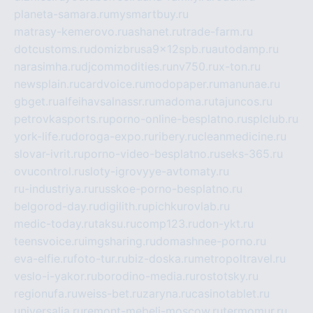
planeta-samara.ru
mysmartbuy.ru
matrasy-kemerovo.ru
ashanet.ru
trade-farm.ru
dotcustoms.ru
domizbrusa9x12spb.ru
autodamp.ru
narasimha.ru
djcommodities.ru
nv750.ru
x-ton.ru
newsplain.ru
cardvoice.ru
modopaper.ru
manunae.ru
gbget.ru
alfeihavsalnassr.ru
madoma.ru
tajuncos.ru
petrovkasports.ru
porno-online-besplatno.ru
splclub.ru
york-life.ru
doroga-expo.ru
ribery.ru
cleanmedicine.ru
slovar-ivrit.ru
porno-video-besplatno.ru
seks-365.ru
ovucontrol.ru
sloty-igrovyye-avtomaty.ru
ru-industriya.ru
russkoe-porno-besplatno.ru
belgorod-day.ru
digilith.ru
pichkurovlab.ru
medic-today.ru
taksu.ru
comp123.ru
don-ykt.ru
teensvoice.ru
imgsharing.ru
domashnee-porno.ru
eva-elfie.ru
foto-tur.ru
biz-doska.ru
metropoltravel.ru
veslo-i-yakor.ru
borodino-media.ru
rostotsky.ru
regionufa.ru
weiss-bet.ru
zaryna.ru
casinotablet.ru
universalia.ru
remont-mebeli-moscow.ru
termomur.ru