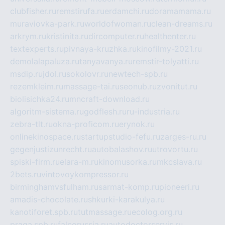
clubfisher.ru
remstirufa.ru
erdamchi.ru
doramamama.ru
muraviovka-park.ru
worldofwoman.ru
clean-dreams.ru
arkrym.ru
kristinita.ru
dircomputer.ru
healthenter.ru
textexperts.ru
pivnaya-kruzhka.ru
kinofilmy-2021.ru
demolalapaluza.ru
tanyavanya.ru
remstir-tolyatti.ru
msdip.ru
jdol.ru
sokolovr.ru
newtech-spb.ru
rezemkleim.ru
massage-tai.ru
seonub.ru
zvonitut.ru
biolisichka24.ru
mncraft-download.ru
algoritm-sistema.ru
godflesh.ru
ru-industria.ru
zebra-tlt.ru
okna-proficom.ru
erynok.ru
onlinekinospace.ru
startupstudio-fefu.ru
zarges-ru.ru
gegenjustizunrecht.ru
autobalashov.ru
utrovortu.ru
spiski-firm.ru
elara-m.ru
kinomusorka.ru
mkcslava.ru
2bets.ru
vintovoykompressor.ru
birminghamvsfulham.ru
sarmat-komp.ru
pioneeri.ru
amadis-chocolate.ru
shkurki-karakulya.ru
kanotiforet.spb.ru
tutmassage.ru
ecolog.org.ru
praga.spb.ru
falcorussia.ru
autodoctorservis.ru