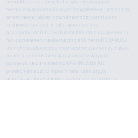
remontt.spb.ru
photostudia.spb.ru
myragon.ru
terramia.ru
academy62.ru
gardengallereya.ru
rti.com.ru
artem-news.ru
biserinca.ru
krasnodarkurort.com
imshowtv.ru
mebel-v-tule.ru
mobtopik.ru
pcsecurity.net.ru
tool-sib.ru
multimetrunit.ru
sp-tour.ru
fan-cs.ru
santeh-russia.ru
symbian9.net.ru
DSHAIR.RU
tmmotors.spb.ru
xjocuricopii.com
musavtomat.msk.ru
obustrojdom.ru
sovetcik.ru
ybaranovskaya.ru
ppknews.ru
cult-alshei.ru
JAPANRUSSIA.RU
proekciyamebel.ru
imper-finans.ru
rim.org.ru
glamourai.ru
brassminus.ru
zabor-pro.ru
ftn.pp.ru
dorogoe58.ru
laimengpacker.ru
kuzova-zapchasti.ru
sageerp.ru
taxodrom.ru
dsrazvitie.ru
hardcity.net.ru
ratinghomegames.ru
topservice25.ru
gubernyan.ru
gtglasslined.ru
ii4.ru
tssport.spb.ru
andorra24.com
blackwallstreet.ru
oboimos.ru
optim-doors.com.ru
ikuch.ru
nycr.org.ru
npa21.ru
vremya-ch.spb.ru
desert000.ru
ivtorgi.ru
ifiori.ru
catalog-statei.ru