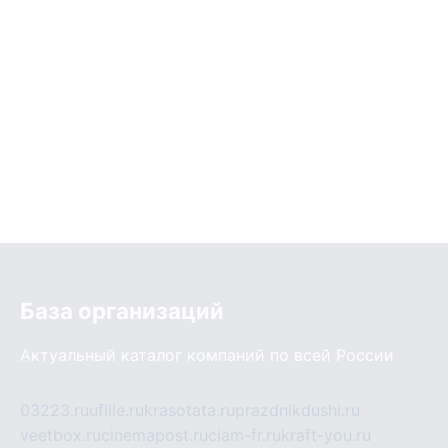
База организаций
Актуальный каталог компаний по всей России
03223.ru
ufille.ru
krasotata.ru
prazdnikdushi.ru
veetbox.ru
cinemapost.ru
ciam-fr.ru
kraft-you.ru