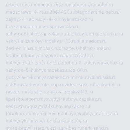
rebus-toys.ru
minelab-msk.ru
alabuga-cityhotel.ru
medsprawo-4-ka.ru
2864420.ru
blagodarenie-spb.ru
zajmy24.ru
tovudyi-4-kuhnyanazakaz.ru
brazzerscom.ru
medsprawo4ka.ru
xehyroo5kuhnyanazakaz.ru
fabrikayfabrikaefabrika.ru
vskrytie-zamkov-moskva-113.ru
biletnadom.ru
zed-online.ru
pimchax.ru
brazzers-hd.ru
z-host.ru
kitubeu2kuhnyanazakaz.ru
naperekate.ru
kuhnyaofabrikaufabrik.ru
kitubeu-2-kuhnyanazakaz.ru
xehyroo-5-kuhnyanazakaz.ru
cs-68.ru
guzywia-4-kuhnyanazakaz.ru
mir-tk.ru
vlknrussia.ru
cs68.ru
vladivostok-map.ru
video-seks.ru
bankaribi.ru
raszar.ru
vskrytie-zamkov-moskva113.ru
lipetsktelecom.ru
tovudyi4kuhnyanazakaz.ru
seksuzb.ru
guzywia4kuhnyanazakaz.ru
fabrikaofabrikaokuhny.ru
kuhnyaekuhnyaafabrika.ru
kuhnyaykuhnyayfabrika.ru
e-abis1c.ru
store-brawl-stars.ru
kts-services.ru
dark-sand.ru