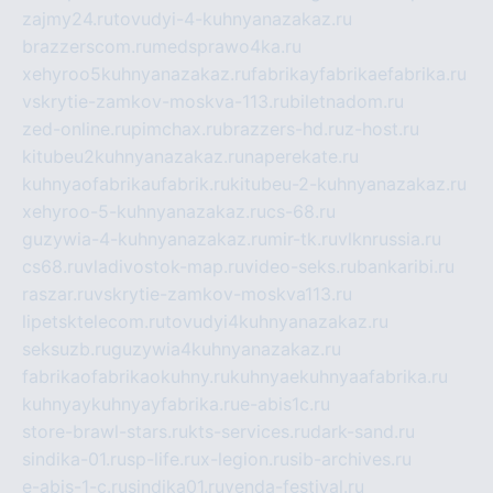
zajmy24.ru
tovudyi-4-kuhnyanazakaz.ru
brazzerscom.ru
medsprawo4ka.ru
xehyroo5kuhnyanazakaz.ru
fabrikayfabrikaefabrika.ru
vskrytie-zamkov-moskva-113.ru
biletnadom.ru
zed-online.ru
pimchax.ru
brazzers-hd.ru
z-host.ru
kitubeu2kuhnyanazakaz.ru
naperekate.ru
kuhnyaofabrikaufabrik.ru
kitubeu-2-kuhnyanazakaz.ru
xehyroo-5-kuhnyanazakaz.ru
cs-68.ru
guzywia-4-kuhnyanazakaz.ru
mir-tk.ru
vlknrussia.ru
cs68.ru
vladivostok-map.ru
video-seks.ru
bankaribi.ru
raszar.ru
vskrytie-zamkov-moskva113.ru
lipetsktelecom.ru
tovudyi4kuhnyanazakaz.ru
seksuzb.ru
guzywia4kuhnyanazakaz.ru
fabrikaofabrikaokuhny.ru
kuhnyaekuhnyaafabrika.ru
kuhnyaykuhnyayfabrika.ru
e-abis1c.ru
store-brawl-stars.ru
kts-services.ru
dark-sand.ru
sindika-01.ru
sp-life.ru
x-legion.ru
sib-archives.ru
e-abis-1-c.ru
sindika01.ru
venda-festival.ru