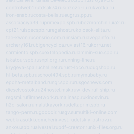
controlweb1.ru
tdsak74.ru
kinzozo-ru.ru
kvotka.ru
iron-snab.ru
costa-bella.ru
eugrus.pp.ru
associaciya39.ru
primexpo.spb.ru
bezmorchin.ru
ia2.ru
cpt21.ru
ispecspb.ru
regahost.ru
kolosok-elita.ru
tae-kwon.ru
consrio.com.ru
insiam.ru
avegainfo.ru
archery161.ru
bigencyclica.ru
vlast16.ru
korru.net
sarmiento.spb.su
extelopedia.ru
lammin-suo.spb.ru
iskatour.spb.ru
snpi.org.ru
running-line.ru
krygeva-spa.ru
chel.net.ru
rust-loco.ru
dugshop.ru
hl-beta.spb.ru
school494.spb.ru
mymubaby.ru
epoha-metalband.ru
ngr.spb.ru
rusgosnews.com
dieselvostok.ru
24hostel.msk.ru
w-dev.ru
f-ship.ru
regsmi.ru
filmnetwork.ru
malinasp.ru
kinosvin.ru
h2o-salon.ru
malutkayork.ru
deltaprim.spb.ru
tango-perm.ru
gooddir.ru
sgv.su
multiki-online.com
webkrasotki.com
cherinvest.ru
detskiy-ostrov.ru
ankou.spb.ru
alvesta1.ru
pdf-creator.ru
nix-files.org.ru