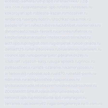
ecostep-samara.ru
d-p.spb.ru
галактика73.рф
sko.com.ru
davitamebel-spb.ru
fotsis.ru
tesiaes.ru
kokoroyari.spb.ru
blesna-kazan.ru
mossilver.ru
lenderoq.ru
sergeydobrin.ru
tochkazvuka.msk.ru
people-of-art.ru
bezzubova.ru
clubtibet.ru
orior-aks.ru
dynamoauto.ru
szk-favorit.ru
carlines.ru
flatnsk.ru
kingbolenskaner.ru
alex-motor.ru
astroline.net.ru
act1.spb.ru
polyglot.com.ru
gidlipetsk.ru
ooo-driada.ru
detsad125.ru
mir-zdoroviya.ru
bruslanovo.ru
siterem.ru
council.spb.ru
лодкипатриот.рф
kafekolizey.ru
iclub.net.ru
gazon-easy.ru
sugarepilekb.ru
grinox.ru
pylesostineco.ru
msts-ozarenie.ru
kameryjooan.ru
artemovskij.ru
dopler.spb.ru
aid70.ru
metall-perm.ru
ndm.msk.ru
ratingzooshop.ru
apiaccess.ru
globalautotrade.info
bezverhovskoe.ru
drsschool.ru
ZOOSMART.SPB.RU
dalakony.ru
medikijob.ru
remontt.spb.ru
photostudia.spb.ru
myragon.ru
terramia.ru
academy62.ru
gardengallereya.ru
rti.com.ru