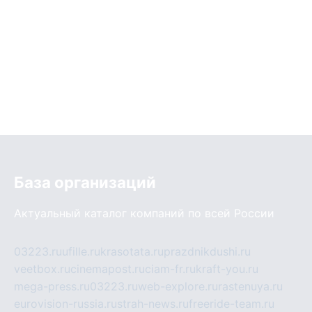
База организаций
Актуальный каталог компаний по всей России
03223.ru
ufille.ru
krasotata.ru
prazdnikdushi.ru
veetbox.ru
cinemapost.ru
ciam-fr.ru
kraft-you.ru
mega-press.ru
03223.ru
web-explore.ru
rastenuya.ru
eurovision-russia.ru
strah-news.ru
freeride-team.ru