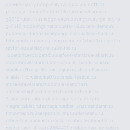
one-life-story.ru
top-halyava.ru
accounts112.ru
poka-vse-doma-2.ru
3-d-file.ru
hahahaharms.ru
g2012.ru
tst-1.ru
shaggy-cat.ru
opsmgr.ru
ev-gallery.ru
g-2012.ru
ops-mgr.ru
accounts-112.ru
csm-demo.ru
poka-vse-doma2.ru
airgungames.ru
allseo-host.ru
tehosmotre.ru
varieta-yug.ru
cricetc1xbetr1xbetcc2.ru
raytor-d.ru
atillagunn.ru
3d-file.ru
1xbeticricetc1xbetti5.ru
uafoot-statti.ru
e-abis1c.ru
store-brawl-stars.ru
kts-services.ru
dark-sand.ru
sindika-01.ru
sp-life.ru
x-legion.ru
sib-archives.ru
e-abis-1-c.ru
sindika01.ru
venda-festival.ru
store-brawlstars.ru
dooraleksandria.ru
antenna-highly.ru
mine-lab-msk.ru
1-mus.ru
3-sex-porn.ru
ban-damn.ru
purse-factory.ru
viagra-tablet.ru
fasbags.ru
adler-jun.ru
bandamn.ru
fincontech.ru
3sexporn.ru
1mus.ru
darksand.ru
rebus-toys.ru
minelab-msk.ru
alabuga-cityhotel.ru
medsprawo-4-ka.ru
2864420.ru
blagodarenie-spb.ru