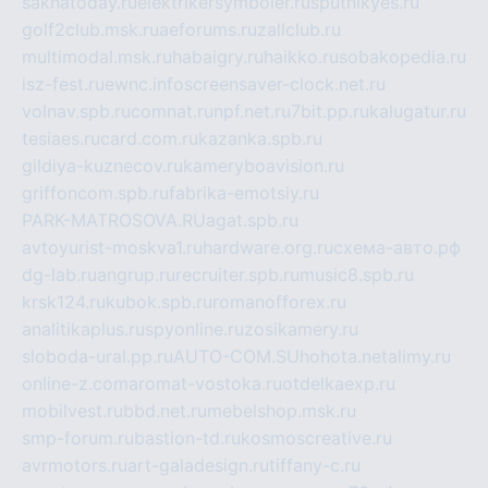
sakhatoday.ru
elektrikersymboler.ru
sputnikyes.ru
golf2club.msk.ru
aeforums.ru
zallclub.ru
multimodal.msk.ru
habaigry.ru
haikko.ru
sobakopedia.ru
isz-fest.ru
ewnc.info
screensaver-clock.net.ru
volnav.spb.ru
comnat.ru
npf.net.ru
7bit.pp.ru
kalugatur.ru
tesiaes.ru
card.com.ru
kazanka.spb.ru
gildiya-kuznecov.ru
kameryboavision.ru
griffoncom.spb.ru
fabrika-emotsiy.ru
PARK-MATROSOVA.RU
agat.spb.ru
avtoyurist-moskva1.ru
hardware.org.ru
схема-авто.рф
dg-lab.ru
angrup.ru
recruiter.spb.ru
music8.spb.ru
krsk124.ru
kubok.spb.ru
romanofforex.ru
analitikaplus.ru
spyonline.ru
zosikamery.ru
sloboda-ural.pp.ru
AUTO-COM.SU
hohota.net
alimy.ru
online-z.com
aromat-vostoka.ru
otdelkaexp.ru
mobilvest.ru
bbd.net.ru
mebelshop.msk.ru
smp-forum.ru
bastion-td.ru
kosmoscreative.ru
avrmotors.ru
art-galadesign.ru
tiffany-c.ru