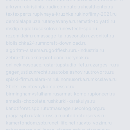
arkrym.ru
kristinita.ru
dircomputer.ru
healthenter.ru
textexperts.ru
pivnaya-kruzhka.ru
kinofilmy-2021.ru
demolalapaluza.ru
tanyavanya.ru
remstir-tolyatti.ru
msdip.ru
jdol.ru
sokolovr.ru
newtech-spb.ru
rezemkleim.ru
massage-tai.ru
seonub.ru
zvonitut.ru
biolisichka24.ru
mncraft-download.ru
algoritm-sistema.ru
godflesh.ru
ru-industria.ru
zebra-tlt.ru
okna-proficom.ru
erynok.ru
onlinekinospace.ru
startupstudio-fefu.ru
zarges-ru.ru
gegenjustizunrecht.ru
autobalashov.ru
utrovortu.ru
spiski-firm.ru
elara-m.ru
kinomusorka.ru
mkcslava.ru
2bets.ru
vintovoykompressor.ru
birminghamvsfulham.ru
sarmat-komp.ru
pioneeri.ru
amadis-chocolate.ru
shkurki-karakulya.ru
kanotiforet.spb.ru
tutmassage.ru
ecolog.org.ru
praga.spb.ru
falcorussia.ru
autodoctorservis.ru
kamertondom.spb.ru
net-life.net.ru
avto-vozim.ru
sakhcamera.ru
alliance-electro.spb.ru
stroyavt.ru