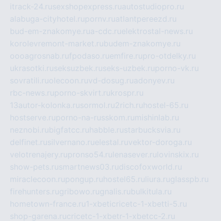
itrack-24.ru
sexshopexpress.ru
autostudiopro.ru
alabuga-cityhotel.ru
pornv.ru
atlantpereezd.ru
bud-em-znakomye.ru
a-cdc.ru
elektrostal-news.ru
korolevremont-market.ru
budem-znakomye.ru
oooagrosnab.ru
fpodaso.ru
emfire.ru
pro-otdelky.ru
ukrasotki.ru
seksuzbek.ru
seks-uzbek.ru
porno-vk.ru
sovratili.ru
olecoon.ru
vd-dosug.ru
adonyev.ru
rbc-news.ru
porno-skvirt.ru
krospr.ru
13autor-kolonka.ru
sormol.ru
2rich.ru
hostel-65.ru
hostserve.ru
porno-na-russkom.ru
mishinlab.ru
neznobi.ru
bigfatcc.ru
habble.ru
starbucksvia.ru
delfinet.ru
silvernano.ru
elestal.ru
vektor-doroga.ru
velotrenajery.ru
pronso54.ru
lenasever.ru
lovinskix.ru
show-pets.ru
smartnews03.ru
discofoxworld.ru
miraclecoon.ru
pongup.ru
hostel65.ru
liura.ru
glasspb.ru
firehunters.ru
gribowo.ru
gnalis.ru
bulkitula.ru
hometown-france.ru
1-xbeticricetc-1-xbetti-5.ru
shop-garena.ru
cricetc-1-xbetr-1-xbetcc-2.ru