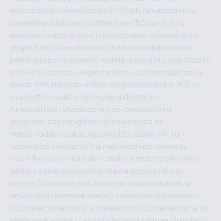
dotcustoms.ru
domizbrusa9x12spb.ru
autodamp.ru
narasimha.ru
djcommodities.ru
nv750.ru
x-ton.ru
newsplain.ru
cardvoice.ru
modopaper.ru
manunae.ru
gbget.ru
alfeihavsalnassr.ru
madoma.ru
tajuncos.ru
petrovkasports.ru
porno-online-besplatno.ru
splclub.ru
york-life.ru
doroga-expo.ru
ribery.ru
cleanmedicine.ru
slovar-ivrit.ru
porno-video-besplatno.ru
seks-365.ru
ovucontrol.ru
sloty-igrovyye-avtomaty.ru
ru-industriya.ru
russkoe-porno-besplatno.ru
belgorod-day.ru
digilith.ru
pichkurovlab.ru
medic-today.ru
taksu.ru
comp123.ru
don-ykt.ru
teensvoice.ru
imgsharing.ru
domashnee-porno.ru
eva-elfie.ru
foto-tur.ru
biz-doska.ru
metropoltravel.ru
veslo-i-yakor.ru
borodino-media.ru
rostotsky.ru
regionufa.ru
weiss-bet.ru
zaryna.ru
casinotablet.ru
universalia.ru
remont-mebeli-moscow.ru
termomur.ru
clubfisher.ru
remstirufa.ru
erdamchi.ru
doramamama.ru
muraviovka-park.ru
worldofwoman.ru
clean-dreams.ru