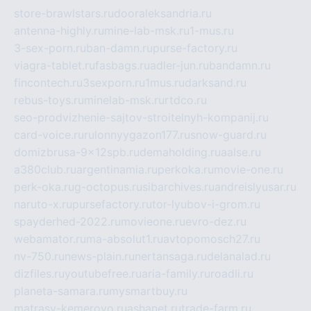
store-brawlstars.ru
dooraleksandria.ru
antenna-highly.ru
mine-lab-msk.ru
1-mus.ru
3-sex-porn.ru
ban-damn.ru
purse-factory.ru
viagra-tablet.ru
fasbags.ru
adler-jun.ru
bandamn.ru
fincontech.ru
3sexporn.ru
1mus.ru
darksand.ru
rebus-toys.ru
minelab-msk.ru
rtdco.ru
seo-prodvizhenie-sajtov-stroitelnyh-kompanij.ru
card-voice.ru
rulonnyygazon177.ru
snow-guard.ru
domizbrusa-9x12spb.ru
demaholding.ru
aalse.ru
a380club.ru
argentinamia.ru
perkoka.ru
movie-one.ru
perk-oka.ru
g-octopus.ru
sibarchives.ru
andreislyusar.ru
naruto-x.ru
pursefactory.ru
tor-lyubov-i-grom.ru
spayderhed-2022.ru
movieone.ru
evro-dez.ru
webamator.ru
ma-absolut1.ru
avtopomosch27.ru
nv-750.ru
news-plain.ru
nertansaga.ru
delanalad.ru
dizfiles.ru
youtubefree.ru
aria-family.ru
roadli.ru
planeta-samara.ru
mysmartbuy.ru
matrasy-kemerovo.ru
ashanet.ru
trade-farm.ru