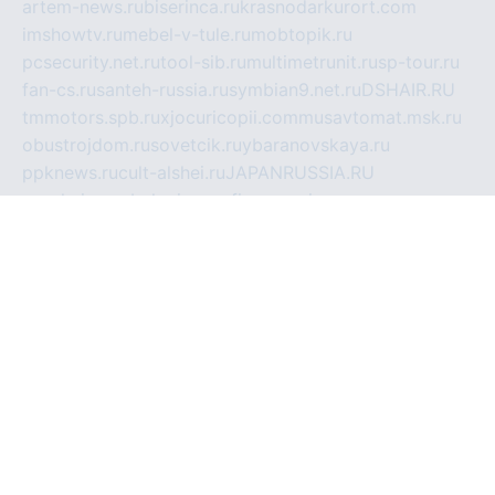
artem-news.ru
biserinca.ru
krasnodarkurort.com
imshowtv.ru
mebel-v-tule.ru
mobtopik.ru
pcsecurity.net.ru
tool-sib.ru
multimetrunit.ru
sp-tour.ru
fan-cs.ru
santeh-russia.ru
symbian9.net.ru
DSHAIR.RU
tmmotors.spb.ru
xjocuricopii.com
musavtomat.msk.ru
obustrojdom.ru
sovetcik.ru
ybaranovskaya.ru
ppknews.ru
cult-alshei.ru
JAPANRUSSIA.RU
proekciyamebel.ru
imper-finans.ru
rim.org.ru
glamourai.ru
brassminus.ru
zabor-pro.ru
ftn.pp.ru
dorogoe58.ru
laimengpacker.ru
kuzova-zapchasti.ru
sageerp.ru
taxodrom.ru
dsrazvitie.ru
hardcity.net.ru
ratinghomegames.ru
topservice25.ru
gubernyan.ru
gtglasslined.ru
ii4.ru
tssport.spb.ru
andorra24.com
blackwallstreet.ru
oboimos.ru
optim-doors.com.ru
ikuch.ru
nycr.org.ru
npa21.ru
vremya-ch.spb.ru
desert000.ru
ivtorgi.ru
ifiori.ru
catalog-statei.ru
dcv.org.ru
spetsmaster174.ru
ipkameryhiseeu.ru
dum26.ru
ruspol.spb.ru
fr-opendp.ru
kam-solnyshko.ru