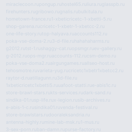
miraclecoon.ru
pongup.ru
hostel65.ru
liura.ru
glasspb.ru
firehunters.ru
gribowo.ru
gnalis.ru
bulkitula.ru
hometown-france.ru
1-xbeticricetc-1-xbetti-5.ru
shop-garena.ru
cricetc-1-xbetr-1-xbetcc-2.ru
one-life-story.ru
top-halyava.ru
accounts112.ru
poka-vse-doma-2.ru
3-d-file.ru
hahahaharms.ru
g2012.ru
tst-1.ru
shaggy-cat.ru
opsmgr.ru
ev-gallery.ru
g-2012.ru
ops-mgr.ru
accounts-112.ru
csm-demo.ru
poka-vse-doma2.ru
airgungames.ru
allseo-host.ru
tehosmotre.ru
varieta-yug.ru
cricetc1xbetr1xbetcc2.ru
raytor-d.ru
atillagunn.ru
3d-file.ru
1xbeticricetc1xbetti5.ru
uafoot-statti.ru
e-abis1c.ru
store-brawl-stars.ru
kts-services.ru
dark-sand.ru
sindika-01.ru
sp-life.ru
x-legion.ru
sib-archives.ru
e-abis-1-c.ru
sindika01.ru
venda-festival.ru
store-brawlstars.ru
dooraleksandria.ru
antenna-highly.ru
mine-lab-msk.ru
1-mus.ru
3-sex-porn.ru
ban-damn.ru
purse-factory.ru