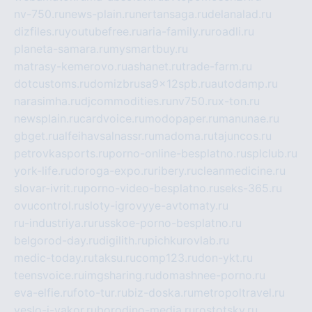
nv-750.ru
news-plain.ru
nertansaga.ru
delanalad.ru
dizfiles.ru
youtubefree.ru
aria-family.ru
roadli.ru
planeta-samara.ru
mysmartbuy.ru
matrasy-kemerovo.ru
ashanet.ru
trade-farm.ru
dotcustoms.ru
domizbrusa9x12spb.ru
autodamp.ru
narasimha.ru
djcommodities.ru
nv750.ru
x-ton.ru
newsplain.ru
cardvoice.ru
modopaper.ru
manunae.ru
gbget.ru
alfeihavsalnassr.ru
madoma.ru
tajuncos.ru
petrovkasports.ru
porno-online-besplatno.ru
splclub.ru
york-life.ru
doroga-expo.ru
ribery.ru
cleanmedicine.ru
slovar-ivrit.ru
porno-video-besplatno.ru
seks-365.ru
ovucontrol.ru
sloty-igrovyye-avtomaty.ru
ru-industriya.ru
russkoe-porno-besplatno.ru
belgorod-day.ru
digilith.ru
pichkurovlab.ru
medic-today.ru
taksu.ru
comp123.ru
don-ykt.ru
teensvoice.ru
imgsharing.ru
domashnee-porno.ru
eva-elfie.ru
foto-tur.ru
biz-doska.ru
metropoltravel.ru
veslo-i-yakor.ru
borodino-media.ru
rostotsky.ru