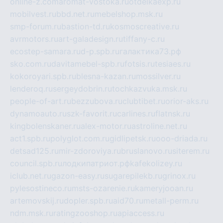
online-z.com
aromat-vostoka.ru
otdelkaexp.ru
mobilvest.ru
bbd.net.ru
mebelshop.msk.ru
smp-forum.ru
bastion-td.ru
kosmoscreative.ru
avrmotors.ru
art-galadesign.ru
tiffany-c.ru
ecostep-samara.ru
d-p.spb.ru
галактика73.рф
sko.com.ru
davitamebel-spb.ru
fotsis.ru
tesiaes.ru
kokoroyari.spb.ru
blesna-kazan.ru
mossilver.ru
lenderoq.ru
sergeydobrin.ru
tochkazvuka.msk.ru
people-of-art.ru
bezzubova.ru
clubtibet.ru
orior-aks.ru
dynamoauto.ru
szk-favorit.ru
carlines.ru
flatnsk.ru
kingbolenskaner.ru
alex-motor.ru
astroline.net.ru
act1.spb.ru
polyglot.com.ru
gidlipetsk.ru
ooo-driada.ru
detsad125.ru
mir-zdoroviya.ru
bruslanovo.ru
siterem.ru
council.spb.ru
лодкипатриот.рф
kafekolizey.ru
iclub.net.ru
gazon-easy.ru
sugarepilekb.ru
grinox.ru
pylesostineco.ru
msts-ozarenie.ru
kameryjooan.ru
artemovskij.ru
dopler.spb.ru
aid70.ru
metall-perm.ru
ndm.msk.ru
ratingzooshop.ru
apiaccess.ru