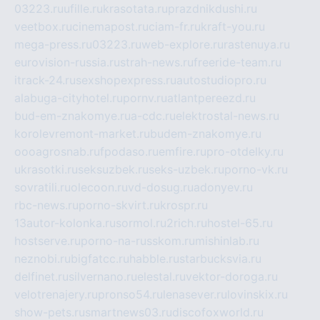
03223.ru
ufille.ru
krasotata.ru
prazdnikdushi.ru
veetbox.ru
cinemapost.ru
ciam-fr.ru
kraft-you.ru
mega-press.ru
03223.ru
web-explore.ru
rastenuya.ru
eurovision-russia.ru
strah-news.ru
freeride-team.ru
itrack-24.ru
sexshopexpress.ru
autostudiopro.ru
alabuga-cityhotel.ru
pornv.ru
atlantpereezd.ru
bud-em-znakomye.ru
a-cdc.ru
elektrostal-news.ru
korolevremont-market.ru
budem-znakomye.ru
oooagrosnab.ru
fpodaso.ru
emfire.ru
pro-otdelky.ru
ukrasotki.ru
seksuzbek.ru
seks-uzbek.ru
porno-vk.ru
sovratili.ru
olecoon.ru
vd-dosug.ru
adonyev.ru
rbc-news.ru
porno-skvirt.ru
krospr.ru
13autor-kolonka.ru
sormol.ru
2rich.ru
hostel-65.ru
hostserve.ru
porno-na-russkom.ru
mishinlab.ru
neznobi.ru
bigfatcc.ru
habble.ru
starbucksvia.ru
delfinet.ru
silvernano.ru
elestal.ru
vektor-doroga.ru
velotrenajery.ru
pronso54.ru
lenasever.ru
lovinskix.ru
show-pets.ru
smartnews03.ru
discofoxworld.ru