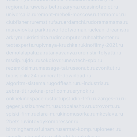
regionufa.ru
weiss-bet.ru
zaryna.ru
casinotablet.ru
universalia.ru
remont-mebeli-moscow.ru
termomur.ru
clubfisher.ru
remstirufa.ru
erdamchi.ru
doramamama.ru
muraviovka-park.ru
worldofwoman.ru
clean-dreams.ru
arkrym.ru
kristinita.ru
dircomputer.ru
healthenter.ru
textexperts.ru
pivnaya-kruzhka.ru
kinofilmy-2021.ru
demolalapaluza.ru
tanyavanya.ru
remstir-tolyatti.ru
msdip.ru
jdol.ru
sokolovr.ru
newtech-spb.ru
rezemkleim.ru
massage-tai.ru
seonub.ru
zvonitut.ru
biolisichka24.ru
mncraft-download.ru
algoritm-sistema.ru
godflesh.ru
ru-industria.ru
zebra-tlt.ru
okna-proficom.ru
erynok.ru
onlinekinospace.ru
startupstudio-fefu.ru
zarges-ru.ru
gegenjustizunrecht.ru
autobalashov.ru
utrovortu.ru
spiski-firm.ru
elara-m.ru
kinomusorka.ru
mkcslava.ru
2bets.ru
vintovoykompressor.ru
birminghamvsfulham.ru
sarmat-komp.ru
pioneeri.ru
amadis-chocolate.ru
shkurki-karakulya.ru