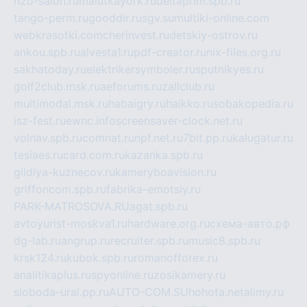
h2o-salon.ru
malutkayork.ru
deltaprim.spb.ru
tango-perm.ru
gooddir.ru
sgv.su
multiki-online.com
webkrasotki.com
cherinvest.ru
detskiy-ostrov.ru
ankou.spb.ru
alvesta1.ru
pdf-creator.ru
nix-files.org.ru
sakhatoday.ru
elektrikersymboler.ru
sputnikyes.ru
golf2club.msk.ru
aeforums.ru
zallclub.ru
multimodal.msk.ru
habaigry.ru
haikko.ru
sobakopedia.ru
isz-fest.ru
ewnc.info
screensaver-clock.net.ru
volnav.spb.ru
comnat.ru
npf.net.ru
7bit.pp.ru
kalugatur.ru
tesiaes.ru
card.com.ru
kazanka.spb.ru
gildiya-kuznecov.ru
kameryboavision.ru
griffoncom.spb.ru
fabrika-emotsiy.ru
PARK-MATROSOVA.RU
agat.spb.ru
avtoyurist-moskva1.ru
hardware.org.ru
схема-авто.рф
dg-lab.ru
angrup.ru
recruiter.spb.ru
music8.spb.ru
krsk124.ru
kubok.spb.ru
romanofforex.ru
analitikaplus.ru
spyonline.ru
zosikamery.ru
sloboda-ural.pp.ru
AUTO-COM.SU
hohota.net
alimy.ru