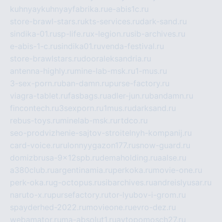
kuhnyaykuhnyayfabrika.ru
e-abis1c.ru
store-brawl-stars.ru
kts-services.ru
dark-sand.ru
sindika-01.ru
sp-life.ru
x-legion.ru
sib-archives.ru
e-abis-1-c.ru
sindika01.ru
venda-festival.ru
store-brawlstars.ru
dooraleksandria.ru
antenna-highly.ru
mine-lab-msk.ru
1-mus.ru
3-sex-porn.ru
ban-damn.ru
purse-factory.ru
viagra-tablet.ru
fasbags.ru
adler-jun.ru
bandamn.ru
fincontech.ru
3sexporn.ru
1mus.ru
darksand.ru
rebus-toys.ru
minelab-msk.ru
rtdco.ru
seo-prodvizhenie-sajtov-stroitelnyh-kompanij.ru
card-voice.ru
rulonnyygazon177.ru
snow-guard.ru
domizbrusa-9x12spb.ru
demaholding.ru
aalse.ru
a380club.ru
argentinamia.ru
perkoka.ru
movie-one.ru
perk-oka.ru
g-octopus.ru
sibarchives.ru
andreislyusar.ru
naruto-x.ru
pursefactory.ru
tor-lyubov-i-grom.ru
spayderhed-2022.ru
movieone.ru
evro-dez.ru
webamator.ru
ma-absolut1.ru
avtopomosch27.ru