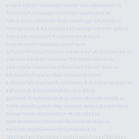
viagra-tablet.ru
fasbags.ru
adler-jun.ru
bandamn.ru
fincontech.ru
3sexporn.ru
1mus.ru
darksand.ru
rebus-toys.ru
minelab-msk.ru
alabuga-cityhotel.ru
medsprawo-4-ka.ru
2864420.ru
blagodarenie-spb.ru
zajmy24.ru
tovudyi-4-kuhnyanazakaz.ru
brazzerscom.ru
medsprawo4ka.ru
xehyroo5kuhnyanazakaz.ru
fabrikayfabrikaefabrika.ru
vskrytie-zamkov-moskva-113.ru
biletnadom.ru
zed-online.ru
pimchax.ru
brazzers-hd.ru
z-host.ru
kitubeu2kuhnyanazakaz.ru
naperekate.ru
kuhnyaofabrikaufabrik.ru
kitubeu-2-kuhnyanazakaz.ru
xehyroo-5-kuhnyanazakaz.ru
cs-68.ru
guzywia-4-kuhnyanazakaz.ru
mir-tk.ru
vlknrussia.ru
cs68.ru
vladivostok-map.ru
video-seks.ru
bankaribi.ru
raszar.ru
vskrytie-zamkov-moskva113.ru
lipetsktelecom.ru
tovudyi4kuhnyanazakaz.ru
seksuzb.ru
guzywia4kuhnyanazakaz.ru
fabrikaofabrikaokuhny.ru
kuhnyaekuhnyaafabrika.ru