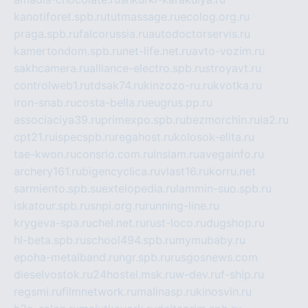
kanotiforet.spb.ru
tutmassage.ru
ecolog.org.ru
praga.spb.ru
falcorussia.ru
autodoctorservis.ru
kamertondom.spb.ru
net-life.net.ru
avto-vozim.ru
sakhcamera.ru
alliance-electro.spb.ru
stroyavt.ru
controlweb1.ru
tdsak74.ru
kinzozo-ru.ru
kvotka.ru
iron-snab.ru
costa-bella.ru
eugrus.pp.ru
associaciya39.ru
primexpo.spb.ru
bezmorchin.ru
ia2.ru
cpt21.ru
ispecspb.ru
regahost.ru
kolosok-elita.ru
tae-kwon.ru
consrio.com.ru
insiam.ru
avegainfo.ru
archery161.ru
bigencyclica.ru
vlast16.ru
korru.net
sarmiento.spb.su
extelopedia.ru
lammin-suo.spb.ru
iskatour.spb.ru
snpi.org.ru
running-line.ru
krygeva-spa.ru
chel.net.ru
rust-loco.ru
dugshop.ru
hl-beta.spb.ru
school494.spb.ru
mymubaby.ru
epoha-metalband.ru
ngr.spb.ru
rusgosnews.com
dieselvostok.ru
24hostel.msk.ru
w-dev.ru
f-ship.ru
regsmi.ru
filmnetwork.ru
malinasp.ru
kinosvin.ru