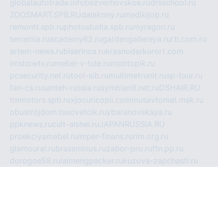
globalautotrade.info
bezverhovskoe.ru
drsschool.ru
ZOOSMART.SPB.RU
dalakony.ru
medikijob.ru
remontt.spb.ru
photostudia.spb.ru
myragon.ru
terramia.ru
academy62.ru
gardengallereya.ru
rti.com.ru
artem-news.ru
biserinca.ru
krasnodarkurort.com
imshowtv.ru
mebel-v-tule.ru
mobtopik.ru
pcsecurity.net.ru
tool-sib.ru
multimetrunit.ru
sp-tour.ru
fan-cs.ru
santeh-russia.ru
symbian9.net.ru
DSHAIR.RU
tmmotors.spb.ru
xjocuricopii.com
musavtomat.msk.ru
obustrojdom.ru
sovetcik.ru
ybaranovskaya.ru
ppknews.ru
cult-alshei.ru
JAPANRUSSIA.RU
proekciyamebel.ru
imper-finans.ru
rim.org.ru
glamourai.ru
brassminus.ru
zabor-pro.ru
ftn.pp.ru
dorogoe58.ru
laimengpacker.ru
kuzova-zapchasti.ru
sageerp.ru
taxodrom.ru
dsrazvitie.ru
hardcity.net.ru
ratinghomegames.ru
topservice25.ru
gubernyan.ru
gtglasslined.ru
ii4.ru
tssport.spb.ru
andorra24.com
blackwallstreet.ru
oboimos.ru
optim-doors.com.ru