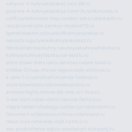
xehyroo-5-kuhnyanazakaz.ru
cs-68.ru
guzywia-4-kuhnyanazakaz.ru
mir-tk.ru
vlknrussia.ru
cs68.ru
vladivostok-map.ru
video-seks.ru
bankaribi.ru
raszar.ru
vskrytie-zamkov-moskva113.ru
lipetsktelecom.ru
tovudyi4kuhnyanazakaz.ru
seksuzb.ru
guzywia4kuhnyanazakaz.ru
fabrikaofabrikaokuhny.ru
kuhnyaekuhnyaafabrika.ru
kuhnyaykuhnyayfabrika.ru
e-abis1c.ru
store-brawl-stars.ru
kts-services.ru
dark-sand.ru
sindika-01.ru
sp-life.ru
x-legion.ru
sib-archives.ru
e-abis-1-c.ru
sindika01.ru
venda-festival.ru
store-brawlstars.ru
dooraleksandria.ru
antenna-highly.ru
mine-lab-msk.ru
1-mus.ru
3-sex-porn.ru
ban-damn.ru
purse-factory.ru
viagra-tablet.ru
fasbags.ru
adler-jun.ru
bandamn.ru
fincontech.ru
3sexporn.ru
1mus.ru
darksand.ru
rebus-toys.ru
minelab-msk.ru
rtdco.ru
seo-prodvizhenie-sajtov-stroitelnyh-kompanij.ru