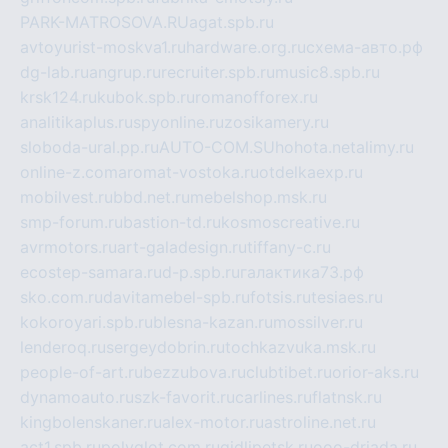
PARK-MATROSOVA.RU
agat.spb.ru
avtoyurist-moskva1.ru
hardware.org.ru
схема-авто.рф
dg-lab.ru
angrup.ru
recruiter.spb.ru
music8.spb.ru
krsk124.ru
kubok.spb.ru
romanofforex.ru
analitikaplus.ru
spyonline.ru
zosikamery.ru
sloboda-ural.pp.ru
AUTO-COM.SU
hohota.net
alimy.ru
online-z.com
aromat-vostoka.ru
otdelkaexp.ru
mobilvest.ru
bbd.net.ru
mebelshop.msk.ru
smp-forum.ru
bastion-td.ru
kosmoscreative.ru
avrmotors.ru
art-galadesign.ru
tiffany-c.ru
ecostep-samara.ru
d-p.spb.ru
галактика73.рф
sko.com.ru
davitamebel-spb.ru
fotsis.ru
tesiaes.ru
kokoroyari.spb.ru
blesna-kazan.ru
mossilver.ru
lenderoq.ru
sergeydobrin.ru
tochkazvuka.msk.ru
people-of-art.ru
bezzubova.ru
clubtibet.ru
orior-aks.ru
dynamoauto.ru
szk-favorit.ru
carlines.ru
flatnsk.ru
kingbolenskaner.ru
alex-motor.ru
astroline.net.ru
act1.spb.ru
polyglot.com.ru
gidlipetsk.ru
ooo-driada.ru