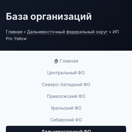
База организаций
Главная
»
Дальневосточный федеральный округ
» ИП
Pro Yellow
🏠 Главная
Центральный ФО
Северо-Западный ФО
Приволжский ФО
Уральский ФО
Сибирский ФО
Дальневосточный ФО