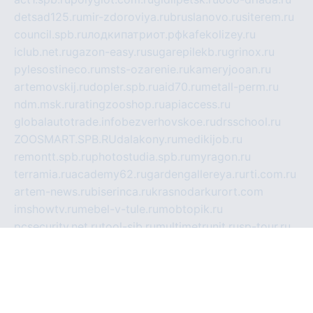
detsad125.ru
mir-zdoroviya.ru
bruslanovo.ru
siterem.ru
council.spb.ru
лодкипатриот.рф
kafekolizey.ru
iclub.net.ru
gazon-easy.ru
sugarepilekb.ru
grinox.ru
pylesostineco.ru
msts-ozarenie.ru
kameryjooan.ru
artemovskij.ru
dopler.spb.ru
aid70.ru
metall-perm.ru
ndm.msk.ru
ratingzooshop.ru
apiaccess.ru
globalautotrade.info
bezverhovskoe.ru
drsschool.ru
ZOOSMART.SPB.RU
dalakony.ru
medikijob.ru
remontt.spb.ru
photostudia.spb.ru
myragon.ru
terramia.ru
academy62.ru
gardengallereya.ru
rti.com.ru
artem-news.ru
biserinca.ru
krasnodarkurort.com
imshowtv.ru
mebel-v-tule.ru
mobtopik.ru
pcsecurity.net.ru
tool-sib.ru
multimetrunit.ru
sp-tour.ru
fan-cs.ru
santeh-russia.ru
symbian9.net.ru
DSHAIR.RU
tmmotors.spb.ru
xjocuricopii.com
musavtomat.msk.ru
obustrojdom.ru
sovetcik.ru
ybaranovskaya.ru
ppknews.ru
cult-alshei.ru
JAPANRUSSIA.RU