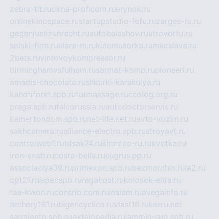
zebra-tlt.ru
okna-proficom.ru
erynok.ru
onlinekinospace.ru
startupstudio-fefu.ru
zarges-ru.ru
gegenjustizunrecht.ru
autobalashov.ru
utrovortu.ru
spiski-firm.ru
elara-m.ru
kinomusorka.ru
mkcslava.ru
2bets.ru
vintovoykompressor.ru
birminghamvsfulham.ru
sarmat-komp.ru
pioneeri.ru
amadis-chocolate.ru
shkurki-karakulya.ru
kanotiforet.spb.ru
tutmassage.ru
ecolog.org.ru
praga.spb.ru
falcorussia.ru
autodoctorservis.ru
kamertondom.spb.ru
net-life.net.ru
avto-vozim.ru
sakhcamera.ru
alliance-electro.spb.ru
stroyavt.ru
controlweb1.ru
tdsak74.ru
kinzozo-ru.ru
kvotka.ru
iron-snab.ru
costa-bella.ru
eugrus.pp.ru
associaciya39.ru
primexpo.spb.ru
bezmorchin.ru
ia2.ru
cpt21.ru
ispecspb.ru
regahost.ru
kolosok-elita.ru
tae-kwon.ru
consrio.com.ru
insiam.ru
avegainfo.ru
archery161.ru
bigencyclica.ru
vlast16.ru
korru.net
sarmiento.spb.su
extelopedia.ru
lammin-suo.spb.ru