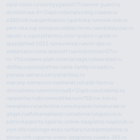
card-voice.ru
rulonnyygazon177.ru
snow-guard.ru
domizbrusa-9x12spb.ru
demaholding.ru
aalse.ru
a380club.ru
argentinamia.ru
perkoka.ru
movie-one.ru
perk-oka.ru
g-octopus.ru
sibarchives.ru
andreislyusar.ru
naruto-x.ru
pursefactory.ru
tor-lyubov-i-grom.ru
spayderhed-2022.ru
movieone.ru
evro-dez.ru
webamator.ru
ma-absolut1.ru
avtopomosch27.ru
nv-750.ru
news-plain.ru
nertansaga.ru
delanalad.ru
dizfiles.ru
youtubefree.ru
aria-family.ru
roadli.ru
planeta-samara.ru
mysmartbuy.ru
matrasy-kemerovo.ru
ashanet.ru
trade-farm.ru
dotcustoms.ru
domizbrusa9x12spb.ru
autodamp.ru
narasimha.ru
djcommodities.ru
nv750.ru
x-ton.ru
newsplain.ru
cardvoice.ru
modopaper.ru
manunae.ru
gbget.ru
alfeihavsalnassr.ru
madoma.ru
tajuncos.ru
petrovkasports.ru
porno-online-besplatno.ru
splclub.ru
york-life.ru
doroga-expo.ru
ribery.ru
cleanmedicine.ru
slovar-ivrit.ru
porno-video-besplatno.ru
seks-365.ru