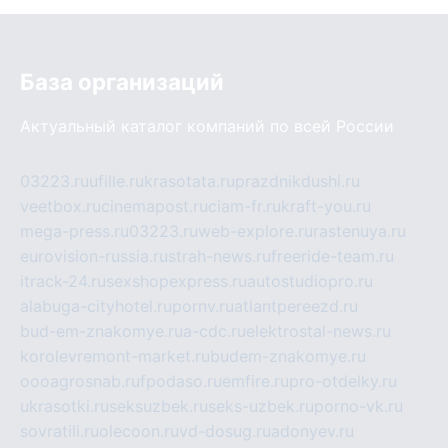
База организаций
Актуальный каталог компаний по всей России
03223.ru
ufille.ru
krasotata.ru
prazdnikdushi.ru
veetbox.ru
cinemapost.ru
ciam-fr.ru
kraft-you.ru
mega-press.ru
03223.ru
web-explore.ru
rastenuya.ru
eurovision-russia.ru
strah-news.ru
freeride-team.ru
itrack-24.ru
sexshopexpress.ru
autostudiopro.ru
alabuga-cityhotel.ru
pornv.ru
atlantpereezd.ru
bud-em-znakomye.ru
a-cdc.ru
elektrostal-news.ru
korolevremont-market.ru
budem-znakomye.ru
oooagrosnab.ru
fpodaso.ru
emfire.ru
pro-otdelky.ru
ukrasotki.ru
seksuzbek.ru
seks-uzbek.ru
porno-vk.ru
sovratili.ru
olecoon.ru
vd-dosug.ru
adonyev.ru