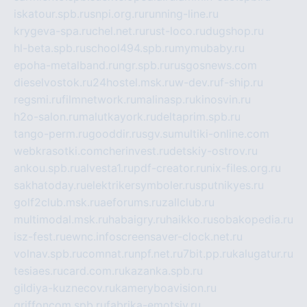
iskatour.spb.ru
snpi.org.ru
running-line.ru
krygeva-spa.ru
chel.net.ru
rust-loco.ru
dugshop.ru
hl-beta.spb.ru
school494.spb.ru
mymubaby.ru
epoha-metalband.ru
ngr.spb.ru
rusgosnews.com
dieselvostok.ru
24hostel.msk.ru
w-dev.ru
f-ship.ru
regsmi.ru
filmnetwork.ru
malinasp.ru
kinosvin.ru
h2o-salon.ru
malutkayork.ru
deltaprim.spb.ru
tango-perm.ru
gooddir.ru
sgv.su
multiki-online.com
webkrasotki.com
cherinvest.ru
detskiy-ostrov.ru
ankou.spb.ru
alvesta1.ru
pdf-creator.ru
nix-files.org.ru
sakhatoday.ru
elektrikersymboler.ru
sputnikyes.ru
golf2club.msk.ru
aeforums.ru
zallclub.ru
multimodal.msk.ru
habaigry.ru
haikko.ru
sobakopedia.ru
isz-fest.ru
ewnc.info
screensaver-clock.net.ru
volnav.spb.ru
comnat.ru
npf.net.ru
7bit.pp.ru
kalugatur.ru
tesiaes.ru
card.com.ru
kazanka.spb.ru
gildiya-kuznecov.ru
kameryboavision.ru
griffoncom.spb.ru
fabrika-emotsiy.ru