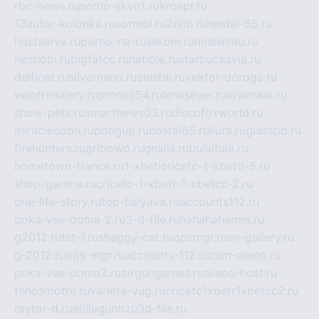
rbc-news.ru
porno-skvirt.ru
krospr.ru
13autor-kolonka.ru
sormol.ru
2rich.ru
hostel-65.ru
hostserve.ru
porno-na-russkom.ru
mishinlab.ru
neznobi.ru
bigfatcc.ru
habble.ru
starbucksvia.ru
delfinet.ru
silvernano.ru
elestal.ru
vektor-doroga.ru
velotrenajery.ru
pronso54.ru
lenasever.ru
lovinskix.ru
show-pets.ru
smartnews03.ru
discofoxworld.ru
miraclecoon.ru
pongup.ru
hostel65.ru
liura.ru
glasspb.ru
firehunters.ru
gribowo.ru
gnalis.ru
bulkitula.ru
hometown-france.ru
1-xbeticricetc-1-xbetti-5.ru
shop-garena.ru
cricetc-1-xbetr-1-xbetcc-2.ru
one-life-story.ru
top-halyava.ru
accounts112.ru
poka-vse-doma-2.ru
3-d-file.ru
hahahaharms.ru
g2012.ru
tst-1.ru
shaggy-cat.ru
opsmgr.ru
ev-gallery.ru
g-2012.ru
ops-mgr.ru
accounts-112.ru
csm-demo.ru
poka-vse-doma2.ru
airgungames.ru
allseo-host.ru
tehosmotre.ru
varieta-yug.ru
cricetc1xbetr1xbetcc2.ru
raytor-d.ru
atillagunn.ru
3d-file.ru