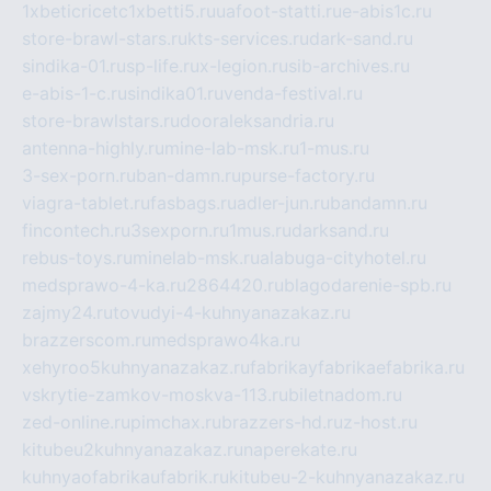
1xbeticricetc1xbetti5.ru
uafoot-statti.ru
e-abis1c.ru
store-brawl-stars.ru
kts-services.ru
dark-sand.ru
sindika-01.ru
sp-life.ru
x-legion.ru
sib-archives.ru
e-abis-1-c.ru
sindika01.ru
venda-festival.ru
store-brawlstars.ru
dooraleksandria.ru
antenna-highly.ru
mine-lab-msk.ru
1-mus.ru
3-sex-porn.ru
ban-damn.ru
purse-factory.ru
viagra-tablet.ru
fasbags.ru
adler-jun.ru
bandamn.ru
fincontech.ru
3sexporn.ru
1mus.ru
darksand.ru
rebus-toys.ru
minelab-msk.ru
alabuga-cityhotel.ru
medsprawo-4-ka.ru
2864420.ru
blagodarenie-spb.ru
zajmy24.ru
tovudyi-4-kuhnyanazakaz.ru
brazzerscom.ru
medsprawo4ka.ru
xehyroo5kuhnyanazakaz.ru
fabrikayfabrikaefabrika.ru
vskrytie-zamkov-moskva-113.ru
biletnadom.ru
zed-online.ru
pimchax.ru
brazzers-hd.ru
z-host.ru
kitubeu2kuhnyanazakaz.ru
naperekate.ru
kuhnyaofabrikaufabrik.ru
kitubeu-2-kuhnyanazakaz.ru