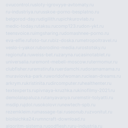
ovucontrol.ru
sloty-igrovyye-avtomaty.ru
ru-industriya.ru
russkoe-porno-besplatno.ru
belgorod-day.ru
digilith.ru
pichkurovlab.ru
medic-today.ru
taksu.ru
comp123.ru
don-ykt.ru
teensvoice.ru
imgsharing.ru
domashnee-porno.ru
eva-elfie.ru
foto-tur.ru
biz-doska.ru
metropoltravel.ru
veslo-i-yakor.ru
borodino-media.ru
rostotsky.ru
regionufa.ru
weiss-bet.ru
zaryna.ru
casinotablet.ru
universalia.ru
remont-mebeli-moscow.ru
termomur.ru
clubfisher.ru
remstirufa.ru
erdamchi.ru
doramamama.ru
muraviovka-park.ru
worldofwoman.ru
clean-dreams.ru
arkrym.ru
kristinita.ru
dircomputer.ru
healthenter.ru
textexperts.ru
pivnaya-kruzhka.ru
kinofilmy-2021.ru
demolalapaluza.ru
tanyavanya.ru
remstir-tolyatti.ru
msdip.ru
jdol.ru
sokolovr.ru
newtech-spb.ru
rezemkleim.ru
massage-tai.ru
seonub.ru
zvonitut.ru
biolisichka24.ru
mncraft-download.ru
algoritm-sistema.ru
godflesh.ru
ru-industria.ru