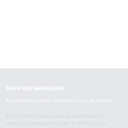
База организаций
Актуальный каталог компаний по всей России
03223.ru
ufille.ru
krasotata.ru
prazdnikdushi.ru
veetbox.ru
cinemapost.ru
ciam-fr.ru
kraft-you.ru