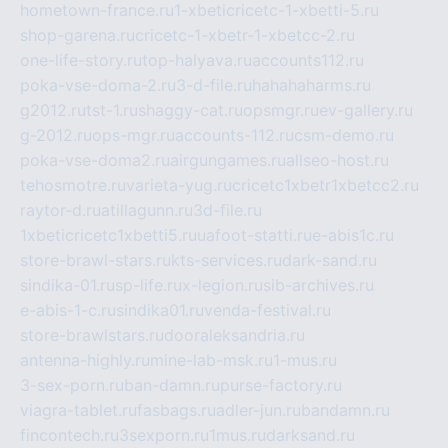
hometown-france.ru
1-xbeticricetc-1-xbetti-5.ru
shop-garena.ru
cricetc-1-xbetr-1-xbetcc-2.ru
one-life-story.ru
top-halyava.ru
accounts112.ru
poka-vse-doma-2.ru
3-d-file.ru
hahahaharms.ru
g2012.ru
tst-1.ru
shaggy-cat.ru
opsmgr.ru
ev-gallery.ru
g-2012.ru
ops-mgr.ru
accounts-112.ru
csm-demo.ru
poka-vse-doma2.ru
airgungames.ru
allseo-host.ru
tehosmotre.ru
varieta-yug.ru
cricetc1xbetr1xbetcc2.ru
raytor-d.ru
atillagunn.ru
3d-file.ru
1xbeticricetc1xbetti5.ru
uafoot-statti.ru
e-abis1c.ru
store-brawl-stars.ru
kts-services.ru
dark-sand.ru
sindika-01.ru
sp-life.ru
x-legion.ru
sib-archives.ru
e-abis-1-c.ru
sindika01.ru
venda-festival.ru
store-brawlstars.ru
dooraleksandria.ru
antenna-highly.ru
mine-lab-msk.ru
1-mus.ru
3-sex-porn.ru
ban-damn.ru
purse-factory.ru
viagra-tablet.ru
fasbags.ru
adler-jun.ru
bandamn.ru
fincontech.ru
3sexporn.ru
1mus.ru
darksand.ru