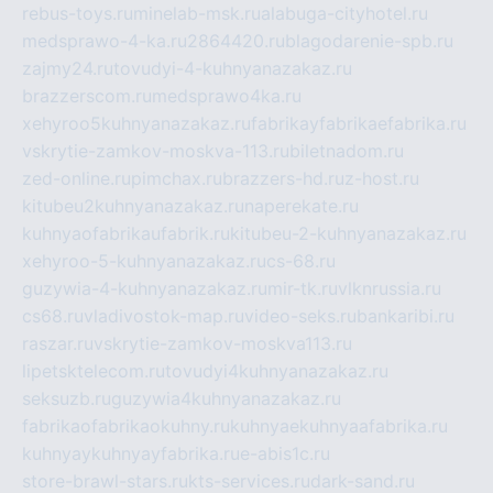
rebus-toys.ru
minelab-msk.ru
alabuga-cityhotel.ru
medsprawo-4-ka.ru
2864420.ru
blagodarenie-spb.ru
zajmy24.ru
tovudyi-4-kuhnyanazakaz.ru
brazzerscom.ru
medsprawo4ka.ru
xehyroo5kuhnyanazakaz.ru
fabrikayfabrikaefabrika.ru
vskrytie-zamkov-moskva-113.ru
biletnadom.ru
zed-online.ru
pimchax.ru
brazzers-hd.ru
z-host.ru
kitubeu2kuhnyanazakaz.ru
naperekate.ru
kuhnyaofabrikaufabrik.ru
kitubeu-2-kuhnyanazakaz.ru
xehyroo-5-kuhnyanazakaz.ru
cs-68.ru
guzywia-4-kuhnyanazakaz.ru
mir-tk.ru
vlknrussia.ru
cs68.ru
vladivostok-map.ru
video-seks.ru
bankaribi.ru
raszar.ru
vskrytie-zamkov-moskva113.ru
lipetsktelecom.ru
tovudyi4kuhnyanazakaz.ru
seksuzb.ru
guzywia4kuhnyanazakaz.ru
fabrikaofabrikaokuhny.ru
kuhnyaekuhnyaafabrika.ru
kuhnyaykuhnyayfabrika.ru
e-abis1c.ru
store-brawl-stars.ru
kts-services.ru
dark-sand.ru