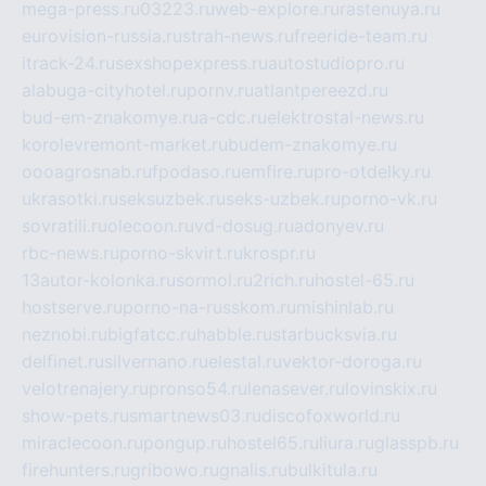
mega-press.ru
03223.ru
web-explore.ru
rastenuya.ru
eurovision-russia.ru
strah-news.ru
freeride-team.ru
itrack-24.ru
sexshopexpress.ru
autostudiopro.ru
alabuga-cityhotel.ru
pornv.ru
atlantpereezd.ru
bud-em-znakomye.ru
a-cdc.ru
elektrostal-news.ru
korolevremont-market.ru
budem-znakomye.ru
oooagrosnab.ru
fpodaso.ru
emfire.ru
pro-otdelky.ru
ukrasotki.ru
seksuzbek.ru
seks-uzbek.ru
porno-vk.ru
sovratili.ru
olecoon.ru
vd-dosug.ru
adonyev.ru
rbc-news.ru
porno-skvirt.ru
krospr.ru
13autor-kolonka.ru
sormol.ru
2rich.ru
hostel-65.ru
hostserve.ru
porno-na-russkom.ru
mishinlab.ru
neznobi.ru
bigfatcc.ru
habble.ru
starbucksvia.ru
delfinet.ru
silvernano.ru
elestal.ru
vektor-doroga.ru
velotrenajery.ru
pronso54.ru
lenasever.ru
lovinskix.ru
show-pets.ru
smartnews03.ru
discofoxworld.ru
miraclecoon.ru
pongup.ru
hostel65.ru
liura.ru
glasspb.ru
firehunters.ru
gribowo.ru
gnalis.ru
bulkitula.ru