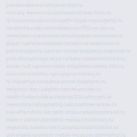
planeta-samara.ru
mysmartbuy.ru
matrasy-kemerovo.ru
ashanet.ru
trade-farm.ru
dotcustoms.ru
domizbrusa9x12spb.ru
autodamp.ru
narasimha.ru
djcommodities.ru
nv750.ru
x-ton.ru
newsplain.ru
cardvoice.ru
modopaper.ru
manunae.ru
gbget.ru
alfeihavsalnassr.ru
madoma.ru
tajuncos.ru
petrovkasports.ru
porno-online-besplatno.ru
splclub.ru
york-life.ru
doroga-expo.ru
ribery.ru
cleanmedicine.ru
slovar-ivrit.ru
porno-video-besplatno.ru
seks-365.ru
ovucontrol.ru
sloty-igrovyye-avtomaty.ru
ru-industriya.ru
russkoe-porno-besplatno.ru
belgorod-day.ru
digilith.ru
pichkurovlab.ru
medic-today.ru
taksu.ru
comp123.ru
don-ykt.ru
teensvoice.ru
imgsharing.ru
domashnee-porno.ru
eva-elfie.ru
foto-tur.ru
biz-doska.ru
metropoltravel.ru
veslo-i-yakor.ru
borodino-media.ru
rostotsky.ru
regionufa.ru
weiss-bet.ru
zaryna.ru
casinotablet.ru
universalia.ru
remont-mebeli-moscow.ru
termomur.ru