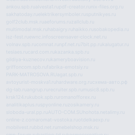
ankou.spb.ru
alvesta1.ru
pdf-creator.ru
nix-files.org.ru
sakhatoday.ru
elektrikersymboler.ru
sputnikyes.ru
golf2club.msk.ru
aeforums.ru
zallclub.ru
multimodal.msk.ru
habaigry.ru
haikko.ru
sobakopedia.ru
isz-fest.ru
ewnc.info
screensaver-clock.net.ru
volnav.spb.ru
comnat.ru
npf.net.ru
7bit.pp.ru
kalugatur.ru
tesiaes.ru
card.com.ru
kazanka.spb.ru
gildiya-kuznecov.ru
kameryboavision.ru
griffoncom.spb.ru
fabrika-emotsiy.ru
PARK-MATROSOVA.RU
agat.spb.ru
avtoyurist-moskva1.ru
hardware.org.ru
схема-авто.рф
dg-lab.ru
angrup.ru
recruiter.spb.ru
music8.spb.ru
krsk124.ru
kubok.spb.ru
romanofforex.ru
analitikaplus.ru
spyonline.ru
zosikamery.ru
sloboda-ural.pp.ru
AUTO-COM.SU
hohota.net
alimy.ru
online-z.com
aromat-vostoka.ru
otdelkaexp.ru
mobilvest.ru
bbd.net.ru
mebelshop.msk.ru
smp-forum.ru
bastion-td.ru
kosmoscreative.ru