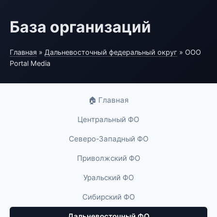
База организаций
Главная
»
Дальневосточный федеральный округ
» ООО
Portal Media
🏠 Главная
Центральный ФО
Северо-Западный ФО
Приволжский ФО
Уральский ФО
Сибирский ФО
Дальневосточный ФО