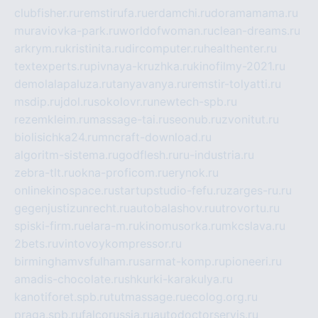
clubfisher.ru
remstirufa.ru
erdamchi.ru
doramamama.ru
muraviovka-park.ru
worldofwoman.ru
clean-dreams.ru
arkrym.ru
kristinita.ru
dircomputer.ru
healthenter.ru
textexperts.ru
pivnaya-kruzhka.ru
kinofilmy-2021.ru
demolalapaluza.ru
tanyavanya.ru
remstir-tolyatti.ru
msdip.ru
jdol.ru
sokolovr.ru
newtech-spb.ru
rezemkleim.ru
massage-tai.ru
seonub.ru
zvonitut.ru
biolisichka24.ru
mncraft-download.ru
algoritm-sistema.ru
godflesh.ru
ru-industria.ru
zebra-tlt.ru
okna-proficom.ru
erynok.ru
onlinekinospace.ru
startupstudio-fefu.ru
zarges-ru.ru
gegenjustizunrecht.ru
autobalashov.ru
utrovortu.ru
spiski-firm.ru
elara-m.ru
kinomusorka.ru
mkcslava.ru
2bets.ru
vintovoykompressor.ru
birminghamvsfulham.ru
sarmat-komp.ru
pioneeri.ru
amadis-chocolate.ru
shkurki-karakulya.ru
kanotiforet.spb.ru
tutmassage.ru
ecolog.org.ru
praga.spb.ru
falcorussia.ru
autodoctorservis.ru