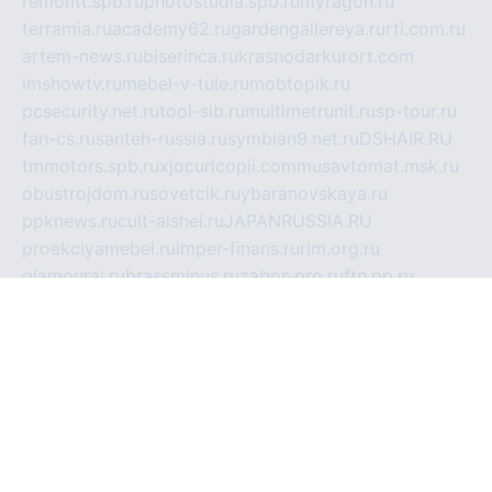
remontt.spb.ru
photostudia.spb.ru
myragon.ru
terramia.ru
academy62.ru
gardengallereya.ru
rti.com.ru
artem-news.ru
biserinca.ru
krasnodarkurort.com
imshowtv.ru
mebel-v-tule.ru
mobtopik.ru
pcsecurity.net.ru
tool-sib.ru
multimetrunit.ru
sp-tour.ru
fan-cs.ru
santeh-russia.ru
symbian9.net.ru
DSHAIR.RU
tmmotors.spb.ru
xjocuricopii.com
musavtomat.msk.ru
obustrojdom.ru
sovetcik.ru
ybaranovskaya.ru
ppknews.ru
cult-alshei.ru
JAPANRUSSIA.RU
proekciyamebel.ru
imper-finans.ru
rim.org.ru
glamourai.ru
brassminus.ru
zabor-pro.ru
ftn.pp.ru
dorogoe58.ru
laimengpacker.ru
kuzova-zapchasti.ru
sageerp.ru
taxodrom.ru
dsrazvitie.ru
hardcity.net.ru
ratinghomegames.ru
topservice25.ru
gubernyan.ru
gtglasslined.ru
ii4.ru
tssport.spb.ru
andorra24.com
blackwallstreet.ru
oboimos.ru
optim-doors.com.ru
ikuch.ru
nycr.org.ru
npa21.ru
vremya-ch.spb.ru
desert000.ru
ivtorgi.ru
ifiori.ru
catalog-statei.ru