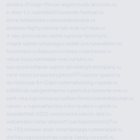
sindika-01.ru
sp-life.ru
x-legion.ru
sib-archives.ru
e-abis-1-c.ru
sindika01.ru
venda-festival.ru
store-brawlstars.ru
dooraleksandria.ru
antenna-highly.ru
mine-lab-msk.ru
1-mus.ru
3-sex-porn.ru
ban-damn.ru
purse-factory.ru
viagra-tablet.ru
fasbags.ru
adler-jun.ru
bandamn.ru
fincontech.ru
3sexporn.ru
1mus.ru
darksand.ru
rebus-toys.ru
minelab-msk.ru
rtdco.ru
seo-prodvizhenie-sajtov-stroitelnyh-kompanij.ru
card-voice.ru
rulonnyygazon177.ru
snow-guard.ru
domizbrusa-9x12spb.ru
demaholding.ru
aalse.ru
a380club.ru
argentinamia.ru
perkoka.ru
movie-one.ru
perk-oka.ru
g-octopus.ru
sibarchives.ru
andreislyusar.ru
naruto-x.ru
pursefactory.ru
tor-lyubov-i-grom.ru
spayderhed-2022.ru
movieone.ru
evro-dez.ru
webamator.ru
ma-absolut1.ru
avtopomosch27.ru
nv-750.ru
news-plain.ru
nertansaga.ru
delanalad.ru
dizfiles.ru
youtubefree.ru
aria-family.ru
roadli.ru