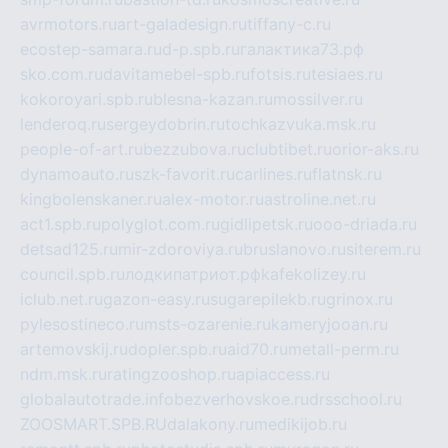
avrmotors.ru
art-galadesign.ru
tiffany-c.ru
ecostep-samara.ru
d-p.spb.ru
галактика73.рф
sko.com.ru
davitamebel-spb.ru
fotsis.ru
tesiaes.ru
kokoroyari.spb.ru
blesna-kazan.ru
mossilver.ru
lenderoq.ru
sergeydobrin.ru
tochkazvuka.msk.ru
people-of-art.ru
bezzubova.ru
clubtibet.ru
orior-aks.ru
dynamoauto.ru
szk-favorit.ru
carlines.ru
flatnsk.ru
kingbolenskaner.ru
alex-motor.ru
astroline.net.ru
act1.spb.ru
polyglot.com.ru
gidlipetsk.ru
ooo-driada.ru
detsad125.ru
mir-zdoroviya.ru
bruslanovo.ru
siterem.ru
council.spb.ru
лодкипатриот.рф
kafekolizey.ru
iclub.net.ru
gazon-easy.ru
sugarepilekb.ru
grinox.ru
pylesostineco.ru
msts-ozarenie.ru
kameryjooan.ru
artemovskij.ru
dopler.spb.ru
aid70.ru
metall-perm.ru
ndm.msk.ru
ratingzooshop.ru
apiaccess.ru
globalautotrade.info
bezverhovskoe.ru
drsschool.ru
ZOOSMART.SPB.RU
dalakony.ru
medikijob.ru