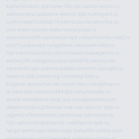
kamertondom.spb.ru
net-life.net.ru
avto-vozim.ru
sakhcamera.ru
alliance-electro.spb.ru
stroyavt.ru
controlweb1.ru
tdsak74.ru
kinzozo-ru.ru
kvotka.ru
iron-snab.ru
costa-bella.ru
eugrus.pp.ru
associaciya39.ru
primexpo.spb.ru
bezmorchin.ru
ia2.ru
cpt21.ru
ispecspb.ru
regahost.ru
kolosok-elita.ru
tae-kwon.ru
consrio.com.ru
insiam.ru
avegainfo.ru
archery161.ru
bigencyclica.ru
vlast16.ru
korru.net
sarmiento.spb.su
extelopedia.ru
lammin-suo.spb.ru
iskatour.spb.ru
snpi.org.ru
running-line.ru
krygeva-spa.ru
chel.net.ru
rust-loco.ru
dugshop.ru
hl-beta.spb.ru
school494.spb.ru
mymubaby.ru
epoha-metalband.ru
ngr.spb.ru
rusgosnews.com
dieselvostok.ru
24hostel.msk.ru
w-dev.ru
f-ship.ru
regsmi.ru
filmnetwork.ru
malinasp.ru
kinosvin.ru
h2o-salon.ru
malutkayork.ru
deltaprim.spb.ru
tango-perm.ru
gooddir.ru
sgv.su
multiki-online.com
webkrasotki.com
cherinvest.ru
detskiy-ostrov.ru