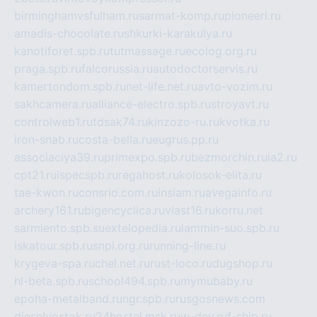
birminghamvsfulham.ru
sarmat-komp.ru
pioneeri.ru
amadis-chocolate.ru
shkurki-karakulya.ru
kanotiforet.spb.ru
tutmassage.ru
ecolog.org.ru
praga.spb.ru
falcorussia.ru
autodoctorservis.ru
kamertondom.spb.ru
net-life.net.ru
avto-vozim.ru
sakhcamera.ru
alliance-electro.spb.ru
stroyavt.ru
controlweb1.ru
tdsak74.ru
kinzozo-ru.ru
kvotka.ru
iron-snab.ru
costa-bella.ru
eugrus.pp.ru
associaciya39.ru
primexpo.spb.ru
bezmorchin.ru
ia2.ru
cpt21.ru
ispecspb.ru
regahost.ru
kolosok-elita.ru
tae-kwon.ru
consrio.com.ru
insiam.ru
avegainfo.ru
archery161.ru
bigencyclica.ru
vlast16.ru
korru.net
sarmiento.spb.su
extelopedia.ru
lammin-suo.spb.ru
iskatour.spb.ru
snpi.org.ru
running-line.ru
krygeva-spa.ru
chel.net.ru
rust-loco.ru
dugshop.ru
hl-beta.spb.ru
school494.spb.ru
mymubaby.ru
epoha-metalband.ru
ngr.spb.ru
rusgosnews.com
dieselvostok.ru
24hostel.msk.ru
w-dev.ru
f-ship.ru