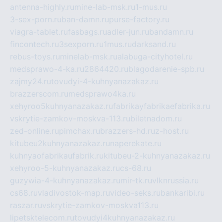
antenna-highly.ru
mine-lab-msk.ru
1-mus.ru
3-sex-porn.ru
ban-damn.ru
purse-factory.ru
viagra-tablet.ru
fasbags.ru
adler-jun.ru
bandamn.ru
fincontech.ru
3sexporn.ru
1mus.ru
darksand.ru
rebus-toys.ru
minelab-msk.ru
alabuga-cityhotel.ru
medsprawo-4-ka.ru
2864420.ru
blagodarenie-spb.ru
zajmy24.ru
tovudyi-4-kuhnyanazakaz.ru
brazzerscom.ru
medsprawo4ka.ru
xehyroo5kuhnyanazakaz.ru
fabrikayfabrikaefabrika.ru
vskrytie-zamkov-moskva-113.ru
biletnadom.ru
zed-online.ru
pimchax.ru
brazzers-hd.ru
z-host.ru
kitubeu2kuhnyanazakaz.ru
naperekate.ru
kuhnyaofabrikaufabrik.ru
kitubeu-2-kuhnyanazakaz.ru
xehyroo-5-kuhnyanazakaz.ru
cs-68.ru
guzywia-4-kuhnyanazakaz.ru
mir-tk.ru
vlknrussia.ru
cs68.ru
vladivostok-map.ru
video-seks.ru
bankaribi.ru
raszar.ru
vskrytie-zamkov-moskva113.ru
lipetsktelecom.ru
tovudyi4kuhnyanazakaz.ru