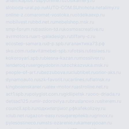
analitikaplus.ru
spyonline.ru
zosikamery.ru
sloboda-ural.pp.ru
AUTO-COM.SU
hohota.net
alimy.ru
online-z.com
aromat-vostoka.ru
otdelkaexp.ru
mobilvest.ru
bbd.net.ru
mebelshop.msk.ru
smp-forum.ru
bastion-td.ru
kosmoscreative.ru
avrmotors.ru
art-galadesign.ru
tiffany-c.ru
ecostep-samara.ru
d-p.spb.ru
галактика73.рф
sko.com.ru
davitamebel-spb.ru
fotsis.ru
tesiaes.ru
kokoroyari.spb.ru
blesna-kazan.ru
mossilver.ru
lenderoq.ru
sergeydobrin.ru
tochkazvuka.msk.ru
people-of-art.ru
bezzubova.ru
clubtibet.ru
orior-aks.ru
dynamoauto.ru
szk-favorit.ru
carlines.ru
flatnsk.ru
kingbolenskaner.ru
alex-motor.ru
astroline.net.ru
act1.spb.ru
polyglot.com.ru
gidlipetsk.ru
ooo-driada.ru
detsad125.ru
mir-zdoroviya.ru
bruslanovo.ru
siterem.ru
council.spb.ru
лодкипатриот.рф
kafekolizey.ru
iclub.net.ru
gazon-easy.ru
sugarepilekb.ru
grinox.ru
pylesostineco.ru
msts-ozarenie.ru
kameryjooan.ru