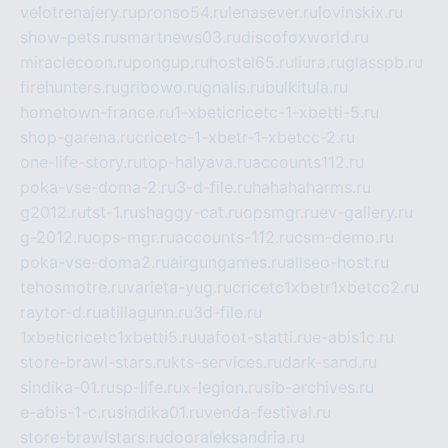
velotrenajery.ru
pronso54.ru
lenasever.ru
lovinskix.ru
show-pets.ru
smartnews03.ru
discofoxworld.ru
miraclecoon.ru
pongup.ru
hostel65.ru
liura.ru
glasspb.ru
firehunters.ru
gribowo.ru
gnalis.ru
bulkitula.ru
hometown-france.ru
1-xbeticricetc-1-xbetti-5.ru
shop-garena.ru
cricetc-1-xbetr-1-xbetcc-2.ru
one-life-story.ru
top-halyava.ru
accounts112.ru
poka-vse-doma-2.ru
3-d-file.ru
hahahaharms.ru
g2012.ru
tst-1.ru
shaggy-cat.ru
opsmgr.ru
ev-gallery.ru
g-2012.ru
ops-mgr.ru
accounts-112.ru
csm-demo.ru
poka-vse-doma2.ru
airgungames.ru
allseo-host.ru
tehosmotre.ru
varieta-yug.ru
cricetc1xbetr1xbetcc2.ru
raytor-d.ru
atillagunn.ru
3d-file.ru
1xbeticricetc1xbetti5.ru
uafoot-statti.ru
e-abis1c.ru
store-brawl-stars.ru
kts-services.ru
dark-sand.ru
sindika-01.ru
sp-life.ru
x-legion.ru
sib-archives.ru
e-abis-1-c.ru
sindika01.ru
venda-festival.ru
store-brawlstars.ru
dooraleksandria.ru