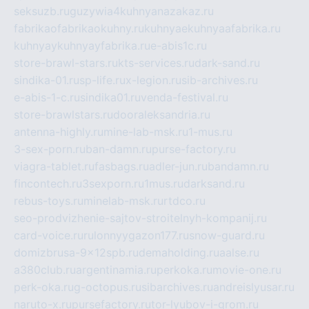
seksuzb.ru
guzywia4kuhnyanazakaz.ru
fabrikaofabrikaokuhny.ru
kuhnyaekuhnyaafabrika.ru
kuhnyaykuhnyayfabrika.ru
e-abis1c.ru
store-brawl-stars.ru
kts-services.ru
dark-sand.ru
sindika-01.ru
sp-life.ru
x-legion.ru
sib-archives.ru
e-abis-1-c.ru
sindika01.ru
venda-festival.ru
store-brawlstars.ru
dooraleksandria.ru
antenna-highly.ru
mine-lab-msk.ru
1-mus.ru
3-sex-porn.ru
ban-damn.ru
purse-factory.ru
viagra-tablet.ru
fasbags.ru
adler-jun.ru
bandamn.ru
fincontech.ru
3sexporn.ru
1mus.ru
darksand.ru
rebus-toys.ru
minelab-msk.ru
rtdco.ru
seo-prodvizhenie-sajtov-stroitelnyh-kompanij.ru
card-voice.ru
rulonnyygazon177.ru
snow-guard.ru
domizbrusa-9x12spb.ru
demaholding.ru
aalse.ru
a380club.ru
argentinamia.ru
perkoka.ru
movie-one.ru
perk-oka.ru
g-octopus.ru
sibarchives.ru
andreislyusar.ru
naruto-x.ru
pursefactory.ru
tor-lyubov-i-grom.ru