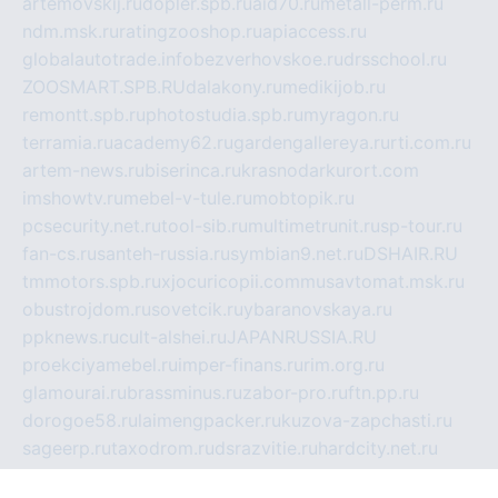
artemovskij.ru
dopler.spb.ru
aid70.ru
metall-perm.ru
ndm.msk.ru
ratingzooshop.ru
apiaccess.ru
globalautotrade.info
bezverhovskoe.ru
drsschool.ru
ZOOSMART.SPB.RU
dalakony.ru
medikijob.ru
remontt.spb.ru
photostudia.spb.ru
myragon.ru
terramia.ru
academy62.ru
gardengallereya.ru
rti.com.ru
artem-news.ru
biserinca.ru
krasnodarkurort.com
imshowtv.ru
mebel-v-tule.ru
mobtopik.ru
pcsecurity.net.ru
tool-sib.ru
multimetrunit.ru
sp-tour.ru
fan-cs.ru
santeh-russia.ru
symbian9.net.ru
DSHAIR.RU
tmmotors.spb.ru
xjocuricopii.com
musavtomat.msk.ru
obustrojdom.ru
sovetcik.ru
ybaranovskaya.ru
ppknews.ru
cult-alshei.ru
JAPANRUSSIA.RU
proekciyamebel.ru
imper-finans.ru
rim.org.ru
glamourai.ru
brassminus.ru
zabor-pro.ru
ftn.pp.ru
dorogoe58.ru
laimengpacker.ru
kuzova-zapchasti.ru
sageerp.ru
taxodrom.ru
dsrazvitie.ru
hardcity.net.ru
ratinghomegames.ru
topservice25.ru
gubernyan.ru