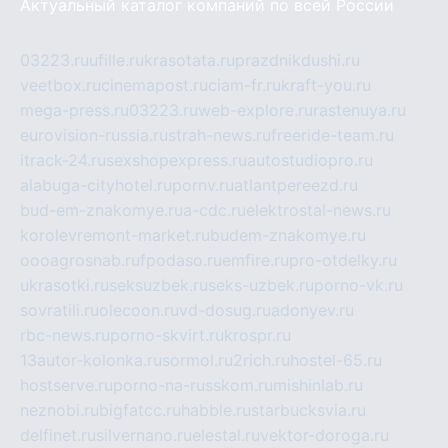
Актуальный каталог компаний по всей России
03223.ru
ufille.ru
krasotata.ru
prazdnikdushi.ru
veetbox.ru
cinemapost.ru
ciam-fr.ru
kraft-you.ru
mega-press.ru
03223.ru
web-explore.ru
rastenuya.ru
eurovision-russia.ru
strah-news.ru
freeride-team.ru
itrack-24.ru
sexshopexpress.ru
autostudiopro.ru
alabuga-cityhotel.ru
pornv.ru
atlantpereezd.ru
bud-em-znakomye.ru
a-cdc.ru
elektrostal-news.ru
korolevremont-market.ru
budem-znakomye.ru
oooagrosnab.ru
fpodaso.ru
emfire.ru
pro-otdelky.ru
ukrasotki.ru
seksuzbek.ru
seks-uzbek.ru
porno-vk.ru
sovratili.ru
olecoon.ru
vd-dosug.ru
adonyev.ru
rbc-news.ru
porno-skvirt.ru
krospr.ru
13autor-kolonka.ru
sormol.ru
2rich.ru
hostel-65.ru
hostserve.ru
porno-na-russkom.ru
mishinlab.ru
neznobi.ru
bigfatcc.ru
habble.ru
starbucksvia.ru
delfinet.ru
silvernano.ru
elestal.ru
vektor-doroga.ru