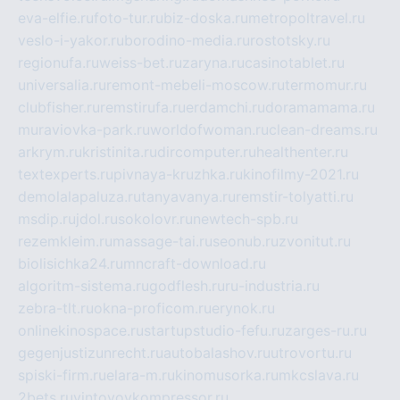
eva-elfie.ru
foto-tur.ru
biz-doska.ru
metropoltravel.ru
veslo-i-yakor.ru
borodino-media.ru
rostotsky.ru
regionufa.ru
weiss-bet.ru
zaryna.ru
casinotablet.ru
universalia.ru
remont-mebeli-moscow.ru
termomur.ru
clubfisher.ru
remstirufa.ru
erdamchi.ru
doramamama.ru
muraviovka-park.ru
worldofwoman.ru
clean-dreams.ru
arkrym.ru
kristinita.ru
dircomputer.ru
healthenter.ru
textexperts.ru
pivnaya-kruzhka.ru
kinofilmy-2021.ru
demolalapaluza.ru
tanyavanya.ru
remstir-tolyatti.ru
msdip.ru
jdol.ru
sokolovr.ru
newtech-spb.ru
rezemkleim.ru
massage-tai.ru
seonub.ru
zvonitut.ru
biolisichka24.ru
mncraft-download.ru
algoritm-sistema.ru
godflesh.ru
ru-industria.ru
zebra-tlt.ru
okna-proficom.ru
erynok.ru
onlinekinospace.ru
startupstudio-fefu.ru
zarges-ru.ru
gegenjustizunrecht.ru
autobalashov.ru
utrovortu.ru
spiski-firm.ru
elara-m.ru
kinomusorka.ru
mkcslava.ru
2bets.ru
vintovoykompressor.ru