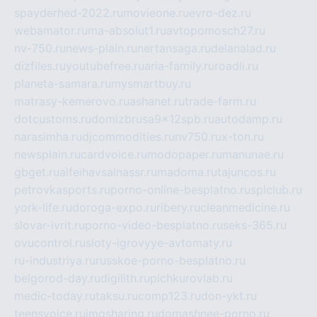
spayderhed-2022.ru
movieone.ru
evro-dez.ru
webamator.ru
ma-absolut1.ru
avtopomosch27.ru
nv-750.ru
news-plain.ru
nertansaga.ru
delanalad.ru
dizfiles.ru
youtubefree.ru
aria-family.ru
roadli.ru
planeta-samara.ru
mysmartbuy.ru
matrasy-kemerovo.ru
ashanet.ru
trade-farm.ru
dotcustoms.ru
domizbrusa9x12spb.ru
autodamp.ru
narasimha.ru
djcommodities.ru
nv750.ru
x-ton.ru
newsplain.ru
cardvoice.ru
modopaper.ru
manunae.ru
gbget.ru
alfeihavsalnassr.ru
madoma.ru
tajuncos.ru
petrovkasports.ru
porno-online-besplatno.ru
splclub.ru
york-life.ru
doroga-expo.ru
ribery.ru
cleanmedicine.ru
slovar-ivrit.ru
porno-video-besplatno.ru
seks-365.ru
ovucontrol.ru
sloty-igrovyye-avtomaty.ru
ru-industriya.ru
russkoe-porno-besplatno.ru
belgorod-day.ru
digilith.ru
pichkurovlab.ru
medic-today.ru
taksu.ru
comp123.ru
don-ykt.ru
teensvoice.ru
imgsharing.ru
domashnee-porno.ru