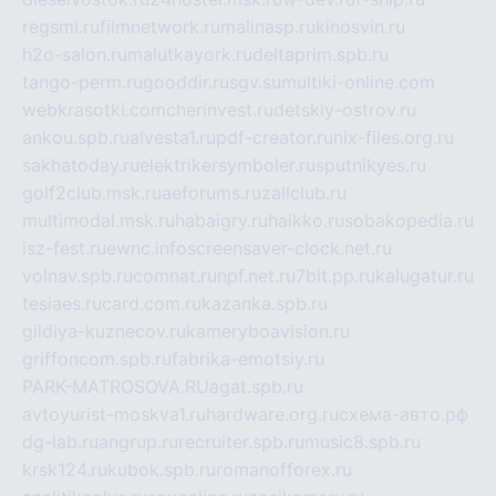
regsmi.ru
filmnetwork.ru
malinasp.ru
kinosvin.ru
h2o-salon.ru
malutkayork.ru
deltaprim.spb.ru
tango-perm.ru
gooddir.ru
sgv.su
multiki-online.com
webkrasotki.com
cherinvest.ru
detskiy-ostrov.ru
ankou.spb.ru
alvesta1.ru
pdf-creator.ru
nix-files.org.ru
sakhatoday.ru
elektrikersymboler.ru
sputnikyes.ru
golf2club.msk.ru
aeforums.ru
zallclub.ru
multimodal.msk.ru
habaigry.ru
haikko.ru
sobakopedia.ru
isz-fest.ru
ewnc.info
screensaver-clock.net.ru
volnav.spb.ru
comnat.ru
npf.net.ru
7bit.pp.ru
kalugatur.ru
tesiaes.ru
card.com.ru
kazanka.spb.ru
gildiya-kuznecov.ru
kameryboavision.ru
griffoncom.spb.ru
fabrika-emotsiy.ru
PARK-MATROSOVA.RU
agat.spb.ru
avtoyurist-moskva1.ru
hardware.org.ru
схема-авто.рф
dg-lab.ru
angrup.ru
recruiter.spb.ru
music8.spb.ru
krsk124.ru
kubok.spb.ru
romanofforex.ru