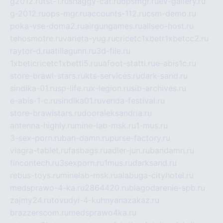
g2012.ru
tst-1.ru
shaggy-cat.ru
opsmgr.ru
ev-gallery.ru
g-2012.ru
ops-mgr.ru
accounts-112.ru
csm-demo.ru
poka-vse-doma2.ru
airgungames.ru
allseo-host.ru
tehosmotre.ru
varieta-yug.ru
cricetc1xbetr1xbetcc2.ru
raytor-d.ru
atillagunn.ru
3d-file.ru
1xbeticricetc1xbetti5.ru
uafoot-statti.ru
e-abis1c.ru
store-brawl-stars.ru
kts-services.ru
dark-sand.ru
sindika-01.ru
sp-life.ru
x-legion.ru
sib-archives.ru
e-abis-1-c.ru
sindika01.ru
venda-festival.ru
store-brawlstars.ru
dooraleksandria.ru
antenna-highly.ru
mine-lab-msk.ru
1-mus.ru
3-sex-porn.ru
ban-damn.ru
purse-factory.ru
viagra-tablet.ru
fasbags.ru
adler-jun.ru
bandamn.ru
fincontech.ru
3sexporn.ru
1mus.ru
darksand.ru
rebus-toys.ru
minelab-msk.ru
alabuga-cityhotel.ru
medsprawo-4-ka.ru
2864420.ru
blagodarenie-spb.ru
zajmy24.ru
tovudyi-4-kuhnyanazakaz.ru
brazzerscom.ru
medsprawo4ka.ru