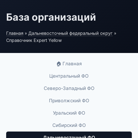
База организаций
Главная
»
Дальневосточный федеральный округ
»
Справочник Expert Yellow
🏠 Главная
Центральный ФО
Северо-Западный ФО
Приволжский ФО
Уральский ФО
Сибирский ФО
Дальневосточный ФО