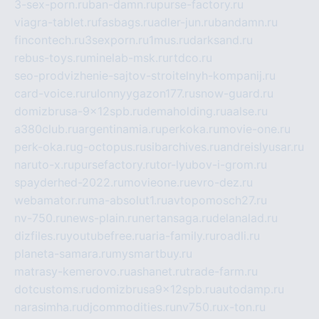
3-sex-porn.ru
ban-damn.ru
purse-factory.ru
viagra-tablet.ru
fasbags.ru
adler-jun.ru
bandamn.ru
fincontech.ru
3sexporn.ru
1mus.ru
darksand.ru
rebus-toys.ru
minelab-msk.ru
rtdco.ru
seo-prodvizhenie-sajtov-stroitelnyh-kompanij.ru
card-voice.ru
rulonnyygazon177.ru
snow-guard.ru
domizbrusa-9x12spb.ru
demaholding.ru
aalse.ru
a380club.ru
argentinamia.ru
perkoka.ru
movie-one.ru
perk-oka.ru
g-octopus.ru
sibarchives.ru
andreislyusar.ru
naruto-x.ru
pursefactory.ru
tor-lyubov-i-grom.ru
spayderhed-2022.ru
movieone.ru
evro-dez.ru
webamator.ru
ma-absolut1.ru
avtopomosch27.ru
nv-750.ru
news-plain.ru
nertansaga.ru
delanalad.ru
dizfiles.ru
youtubefree.ru
aria-family.ru
roadli.ru
planeta-samara.ru
mysmartbuy.ru
matrasy-kemerovo.ru
ashanet.ru
trade-farm.ru
dotcustoms.ru
domizbrusa9x12spb.ru
autodamp.ru
narasimha.ru
djcommodities.ru
nv750.ru
x-ton.ru