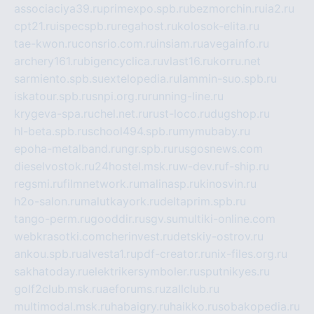
associaciya39.ru
primexpo.spb.ru
bezmorchin.ru
ia2.ru
cpt21.ru
ispecspb.ru
regahost.ru
kolosok-elita.ru
tae-kwon.ru
consrio.com.ru
insiam.ru
avegainfo.ru
archery161.ru
bigencyclica.ru
vlast16.ru
korru.net
sarmiento.spb.su
extelopedia.ru
lammin-suo.spb.ru
iskatour.spb.ru
snpi.org.ru
running-line.ru
krygeva-spa.ru
chel.net.ru
rust-loco.ru
dugshop.ru
hl-beta.spb.ru
school494.spb.ru
mymubaby.ru
epoha-metalband.ru
ngr.spb.ru
rusgosnews.com
dieselvostok.ru
24hostel.msk.ru
w-dev.ru
f-ship.ru
regsmi.ru
filmnetwork.ru
malinasp.ru
kinosvin.ru
h2o-salon.ru
malutkayork.ru
deltaprim.spb.ru
tango-perm.ru
gooddir.ru
sgv.su
multiki-online.com
webkrasotki.com
cherinvest.ru
detskiy-ostrov.ru
ankou.spb.ru
alvesta1.ru
pdf-creator.ru
nix-files.org.ru
sakhatoday.ru
elektrikersymboler.ru
sputnikyes.ru
golf2club.msk.ru
aeforums.ru
zallclub.ru
multimodal.msk.ru
habaigry.ru
haikko.ru
sobakopedia.ru