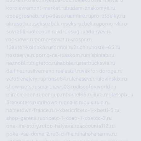
bud-em-znakomye.ru
a-cdc.ru
elektrostal-news.ru
korolevremont-market.ru
budem-znakomye.ru
oooagrosnab.ru
fpodaso.ru
emfire.ru
pro-otdelky.ru
ukrasotki.ru
seksuzbek.ru
seks-uzbek.ru
porno-vk.ru
sovratili.ru
olecoon.ru
vd-dosug.ru
adonyev.ru
rbc-news.ru
porno-skvirt.ru
krospr.ru
13autor-kolonka.ru
sormol.ru
2rich.ru
hostel-65.ru
hostserve.ru
porno-na-russkom.ru
mishinlab.ru
neznobi.ru
bigfatcc.ru
habble.ru
starbucksvia.ru
delfinet.ru
silvernano.ru
elestal.ru
vektor-doroga.ru
velotrenajery.ru
pronso54.ru
lenasever.ru
lovinskix.ru
show-pets.ru
smartnews03.ru
discofoxworld.ru
miraclecoon.ru
pongup.ru
hostel65.ru
liura.ru
glasspb.ru
firehunters.ru
gribowo.ru
gnalis.ru
bulkitula.ru
hometown-france.ru
1-xbeticricetc-1-xbetti-5.ru
shop-garena.ru
cricetc-1-xbetr-1-xbetcc-2.ru
one-life-story.ru
top-halyava.ru
accounts112.ru
poka-vse-doma-2.ru
3-d-file.ru
hahahaharms.ru