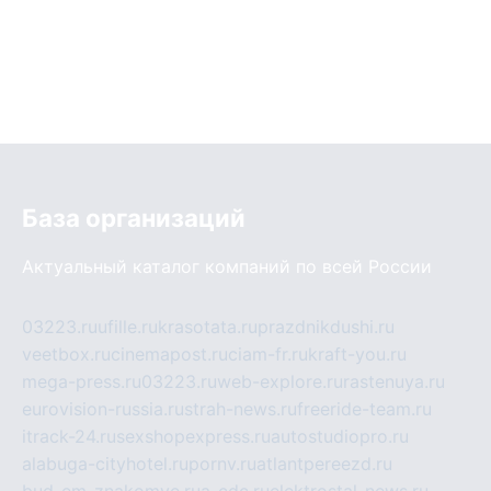
База организаций
Актуальный каталог компаний по всей России
03223.ru
ufille.ru
krasotata.ru
prazdnikdushi.ru
veetbox.ru
cinemapost.ru
ciam-fr.ru
kraft-you.ru
mega-press.ru
03223.ru
web-explore.ru
rastenuya.ru
eurovision-russia.ru
strah-news.ru
freeride-team.ru
itrack-24.ru
sexshopexpress.ru
autostudiopro.ru
alabuga-cityhotel.ru
pornv.ru
atlantpereezd.ru