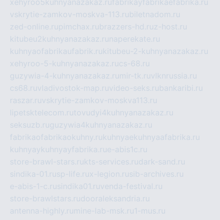
xehyroo5kuhnyanazakaz.ru
fabrikayfabrikaefabrika.ru
vskrytie-zamkov-moskva-113.ru
biletnadom.ru
zed-online.ru
pimchax.ru
brazzers-hd.ru
z-host.ru
kitubeu2kuhnyanazakaz.ru
naperekate.ru
kuhnyaofabrikaufabrik.ru
kitubeu-2-kuhnyanazakaz.ru
xehyroo-5-kuhnyanazakaz.ru
cs-68.ru
guzywia-4-kuhnyanazakaz.ru
mir-tk.ru
vlknrussia.ru
cs68.ru
vladivostok-map.ru
video-seks.ru
bankaribi.ru
raszar.ru
vskrytie-zamkov-moskva113.ru
lipetsktelecom.ru
tovudyi4kuhnyanazakaz.ru
seksuzb.ru
guzywia4kuhnyanazakaz.ru
fabrikaofabrikaokuhny.ru
kuhnyaekuhnyaafabrika.ru
kuhnyaykuhnyayfabrika.ru
e-abis1c.ru
store-brawl-stars.ru
kts-services.ru
dark-sand.ru
sindika-01.ru
sp-life.ru
x-legion.ru
sib-archives.ru
e-abis-1-c.ru
sindika01.ru
venda-festival.ru
store-brawlstars.ru
dooraleksandria.ru
antenna-highly.ru
mine-lab-msk.ru
1-mus.ru