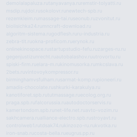
demolalapaluza.ru
tanyavanya.ru
remstir-tolyatti.ru
msdip.ru
jdol.ru
sokolovr.ru
newtech-spb.ru
rezemkleim.ru
massage-tai.ru
seonub.ru
zvonitut.ru
biolisichka24.ru
mncraft-download.ru
algoritm-sistema.ru
godflesh.ru
ru-industria.ru
zebra-tlt.ru
okna-proficom.ru
erynok.ru
onlinekinospace.ru
startupstudio-fefu.ru
zarges-ru.ru
gegenjustizunrecht.ru
autobalashov.ru
utrovortu.ru
spiski-firm.ru
elara-m.ru
kinomusorka.ru
mkcslava.ru
2bets.ru
vintovoykompressor.ru
birminghamvsfulham.ru
sarmat-komp.ru
pioneeri.ru
amadis-chocolate.ru
shkurki-karakulya.ru
kanotiforet.spb.ru
tutmassage.ru
ecolog.org.ru
praga.spb.ru
falcorussia.ru
autodoctorservis.ru
kamertondom.spb.ru
net-life.net.ru
avto-vozim.ru
sakhcamera.ru
alliance-electro.spb.ru
stroyavt.ru
controlweb1.ru
tdsak74.ru
kinzozo-ru.ru
kvotka.ru
iron-snab.ru
costa-bella.ru
eugrus.pp.ru