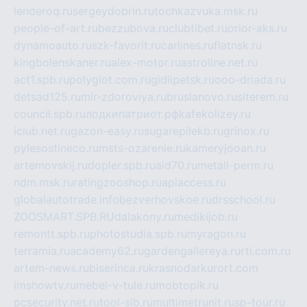
lenderoq.ru
sergeydobrin.ru
tochkazvuka.msk.ru
people-of-art.ru
bezzubova.ru
clubtibet.ru
orior-aks.ru
dynamoauto.ru
szk-favorit.ru
carlines.ru
flatnsk.ru
kingbolenskaner.ru
alex-motor.ru
astroline.net.ru
act1.spb.ru
polyglot.com.ru
gidlipetsk.ru
ooo-driada.ru
detsad125.ru
mir-zdoroviya.ru
bruslanovo.ru
siterem.ru
council.spb.ru
лодкипатриот.рф
kafekolizey.ru
iclub.net.ru
gazon-easy.ru
sugarepilekb.ru
grinox.ru
pylesostineco.ru
msts-ozarenie.ru
kameryjooan.ru
artemovskij.ru
dopler.spb.ru
aid70.ru
metall-perm.ru
ndm.msk.ru
ratingzooshop.ru
apiaccess.ru
globalautotrade.info
bezverhovskoe.ru
drsschool.ru
ZOOSMART.SPB.RU
dalakony.ru
medikijob.ru
remontt.spb.ru
photostudia.spb.ru
myragon.ru
terramia.ru
academy62.ru
gardengallereya.ru
rti.com.ru
artem-news.ru
biserinca.ru
krasnodarkurort.com
imshowtv.ru
mebel-v-tule.ru
mobtopik.ru
pcsecurity.net.ru
tool-sib.ru
multimetrunit.ru
sp-tour.ru