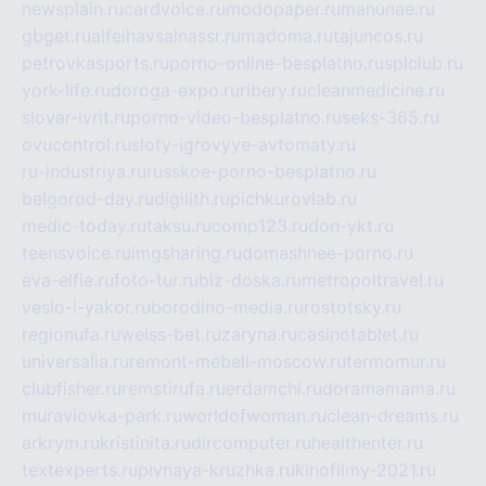
newsplain.ru
cardvoice.ru
modopaper.ru
manunae.ru
gbget.ru
alfeihavsalnassr.ru
madoma.ru
tajuncos.ru
petrovkasports.ru
porno-online-besplatno.ru
splclub.ru
york-life.ru
doroga-expo.ru
ribery.ru
cleanmedicine.ru
slovar-ivrit.ru
porno-video-besplatno.ru
seks-365.ru
ovucontrol.ru
sloty-igrovyye-avtomaty.ru
ru-industriya.ru
russkoe-porno-besplatno.ru
belgorod-day.ru
digilith.ru
pichkurovlab.ru
medic-today.ru
taksu.ru
comp123.ru
don-ykt.ru
teensvoice.ru
imgsharing.ru
domashnee-porno.ru
eva-elfie.ru
foto-tur.ru
biz-doska.ru
metropoltravel.ru
veslo-i-yakor.ru
borodino-media.ru
rostotsky.ru
regionufa.ru
weiss-bet.ru
zaryna.ru
casinotablet.ru
universalia.ru
remont-mebeli-moscow.ru
termomur.ru
clubfisher.ru
remstirufa.ru
erdamchi.ru
doramamama.ru
muraviovka-park.ru
worldofwoman.ru
clean-dreams.ru
arkrym.ru
kristinita.ru
dircomputer.ru
healthenter.ru
textexperts.ru
pivnaya-kruzhka.ru
kinofilmy-2021.ru