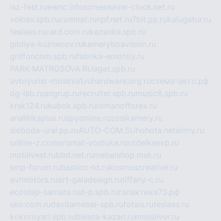
isz-fest.ru
ewnc.info
screensaver-clock.net.ru
volnav.spb.ru
comnat.ru
npf.net.ru
7bit.pp.ru
kalugatur.ru
tesiaes.ru
card.com.ru
kazanka.spb.ru
gildiya-kuznecov.ru
kameryboavision.ru
griffoncom.spb.ru
fabrika-emotsiy.ru
PARK-MATROSOVA.RU
agat.spb.ru
avtoyurist-moskva1.ru
hardware.org.ru
схема-авто.рф
dg-lab.ru
angrup.ru
recruiter.spb.ru
music8.spb.ru
krsk124.ru
kubok.spb.ru
romanofforex.ru
analitikaplus.ru
spyonline.ru
zosikamery.ru
sloboda-ural.pp.ru
AUTO-COM.SU
hohota.net
alimy.ru
online-z.com
aromat-vostoka.ru
otdelkaexp.ru
mobilvest.ru
bbd.net.ru
mebelshop.msk.ru
smp-forum.ru
bastion-td.ru
kosmoscreative.ru
avrmotors.ru
art-galadesign.ru
tiffany-c.ru
ecostep-samara.ru
d-p.spb.ru
галактика73.рф
sko.com.ru
davitamebel-spb.ru
fotsis.ru
tesiaes.ru
kokoroyari.spb.ru
blesna-kazan.ru
mossilver.ru