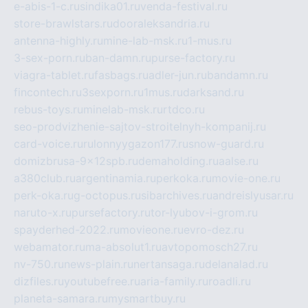
e-abis-1-c.ru
sindika01.ru
venda-festival.ru
store-brawlstars.ru
dooraleksandria.ru
antenna-highly.ru
mine-lab-msk.ru
1-mus.ru
3-sex-porn.ru
ban-damn.ru
purse-factory.ru
viagra-tablet.ru
fasbags.ru
adler-jun.ru
bandamn.ru
fincontech.ru
3sexporn.ru
1mus.ru
darksand.ru
rebus-toys.ru
minelab-msk.ru
rtdco.ru
seo-prodvizhenie-sajtov-stroitelnyh-kompanij.ru
card-voice.ru
rulonnyygazon177.ru
snow-guard.ru
domizbrusa-9x12spb.ru
demaholding.ru
aalse.ru
a380club.ru
argentinamia.ru
perkoka.ru
movie-one.ru
perk-oka.ru
g-octopus.ru
sibarchives.ru
andreislyusar.ru
naruto-x.ru
pursefactory.ru
tor-lyubov-i-grom.ru
spayderhed-2022.ru
movieone.ru
evro-dez.ru
webamator.ru
ma-absolut1.ru
avtopomosch27.ru
nv-750.ru
news-plain.ru
nertansaga.ru
delanalad.ru
dizfiles.ru
youtubefree.ru
aria-family.ru
roadli.ru
planeta-samara.ru
mysmartbuy.ru