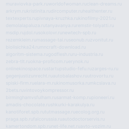
muraviovka-park.ru
worldofwoman.ru
clean-dreams.ru
arkrym.ru
kristinita.ru
dircomputer.ru
healthenter.ru
textexperts.ru
pivnaya-kruzhka.ru
kinofilmy-2021.ru
demolalapaluza.ru
tanyavanya.ru
remstir-tolyatti.ru
msdip.ru
jdol.ru
sokolovr.ru
newtech-spb.ru
rezemkleim.ru
massage-tai.ru
seonub.ru
zvonitut.ru
biolisichka24.ru
mncraft-download.ru
algoritm-sistema.ru
godflesh.ru
ru-industria.ru
zebra-tlt.ru
okna-proficom.ru
erynok.ru
onlinekinospace.ru
startupstudio-fefu.ru
zarges-ru.ru
gegenjustizunrecht.ru
autobalashov.ru
utrovortu.ru
spiski-firm.ru
elara-m.ru
kinomusorka.ru
mkcslava.ru
2bets.ru
vintovoykompressor.ru
birminghamvsfulham.ru
sarmat-komp.ru
pioneeri.ru
amadis-chocolate.ru
shkurki-karakulya.ru
kanotiforet.spb.ru
tutmassage.ru
ecolog.org.ru
praga.spb.ru
falcorussia.ru
autodoctorservis.ru
kamertondom.spb.ru
net-life.net.ru
avto-vozim.ru