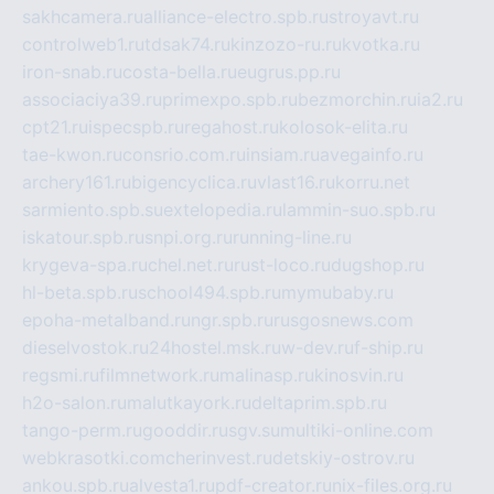
sakhcamera.ru
alliance-electro.spb.ru
stroyavt.ru
controlweb1.ru
tdsak74.ru
kinzozo-ru.ru
kvotka.ru
iron-snab.ru
costa-bella.ru
eugrus.pp.ru
associaciya39.ru
primexpo.spb.ru
bezmorchin.ru
ia2.ru
cpt21.ru
ispecspb.ru
regahost.ru
kolosok-elita.ru
tae-kwon.ru
consrio.com.ru
insiam.ru
avegainfo.ru
archery161.ru
bigencyclica.ru
vlast16.ru
korru.net
sarmiento.spb.su
extelopedia.ru
lammin-suo.spb.ru
iskatour.spb.ru
snpi.org.ru
running-line.ru
krygeva-spa.ru
chel.net.ru
rust-loco.ru
dugshop.ru
hl-beta.spb.ru
school494.spb.ru
mymubaby.ru
epoha-metalband.ru
ngr.spb.ru
rusgosnews.com
dieselvostok.ru
24hostel.msk.ru
w-dev.ru
f-ship.ru
regsmi.ru
filmnetwork.ru
malinasp.ru
kinosvin.ru
h2o-salon.ru
malutkayork.ru
deltaprim.spb.ru
tango-perm.ru
gooddir.ru
sgv.su
multiki-online.com
webkrasotki.com
cherinvest.ru
detskiy-ostrov.ru
ankou.spb.ru
alvesta1.ru
pdf-creator.ru
nix-files.org.ru