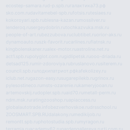
ecostep-samara.ru
d-p.spb.ru
галактика73.рф
sko.com.ru
davitamebel-spb.ru
fotsis.ru
tesiaes.ru
kokoroyari.spb.ru
blesna-kazan.ru
mossilver.ru
lenderoq.ru
sergeydobrin.ru
tochkazvuka.msk.ru
people-of-art.ru
bezzubova.ru
clubtibet.ru
orior-aks.ru
dynamoauto.ru
szk-favorit.ru
carlines.ru
flatnsk.ru
kingbolenskaner.ru
alex-motor.ru
astroline.net.ru
act1.spb.ru
polyglot.com.ru
gidlipetsk.ru
ooo-driada.ru
detsad125.ru
mir-zdoroviya.ru
bruslanovo.ru
siterem.ru
council.spb.ru
лодкипатриот.рф
kafekolizey.ru
iclub.net.ru
gazon-easy.ru
sugarepilekb.ru
grinox.ru
pylesostineco.ru
msts-ozarenie.ru
kameryjooan.ru
artemovskij.ru
dopler.spb.ru
aid70.ru
metall-perm.ru
ndm.msk.ru
ratingzooshop.ru
apiaccess.ru
globalautotrade.info
bezverhovskoe.ru
drsschool.ru
ZOOSMART.SPB.RU
dalakony.ru
medikijob.ru
remontt.spb.ru
photostudia.spb.ru
myragon.ru
terramia.ru
academy62.ru
gardengallereya.ru
rti.com.ru