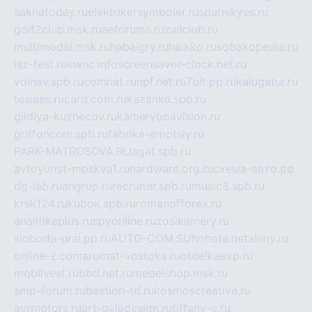
sakhatoday.ru
elektrikersymboler.ru
sputnikyes.ru
golf2club.msk.ru
aeforums.ru
zallclub.ru
multimodal.msk.ru
habaigry.ru
haikko.ru
sobakopedia.ru
isz-fest.ru
ewnc.info
screensaver-clock.net.ru
volnav.spb.ru
comnat.ru
npf.net.ru
7bit.pp.ru
kalugatur.ru
tesiaes.ru
card.com.ru
kazanka.spb.ru
gildiya-kuznecov.ru
kameryboavision.ru
griffoncom.spb.ru
fabrika-emotsiy.ru
PARK-MATROSOVA.RU
agat.spb.ru
avtoyurist-moskva1.ru
hardware.org.ru
схема-авто.рф
dg-lab.ru
angrup.ru
recruiter.spb.ru
music8.spb.ru
krsk124.ru
kubok.spb.ru
romanofforex.ru
analitikaplus.ru
spyonline.ru
zosikamery.ru
sloboda-ural.pp.ru
AUTO-COM.SU
hohota.net
alimy.ru
online-z.com
aromat-vostoka.ru
otdelkaexp.ru
mobilvest.ru
bbd.net.ru
mebelshop.msk.ru
smp-forum.ru
bastion-td.ru
kosmoscreative.ru
avrmotors.ru
art-galadesign.ru
tiffany-c.ru