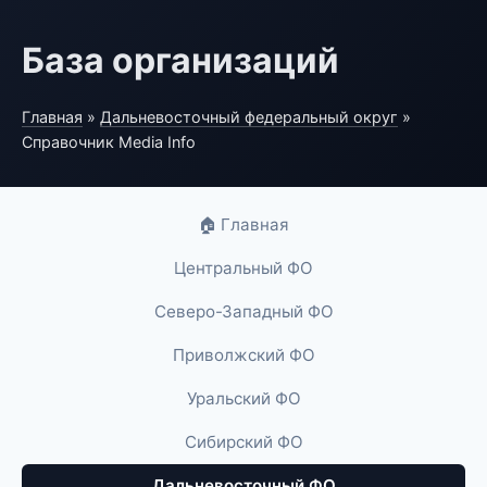
База организаций
Главная
»
Дальневосточный федеральный округ
»
Справочник Media Info
🏠 Главная
Центральный ФО
Северо-Западный ФО
Приволжский ФО
Уральский ФО
Сибирский ФО
Дальневосточный ФО