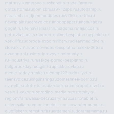
matrasy-kemerovo.ru
ashanet.ru
trade-farm.ru
dotcustoms.ru
domizbrusa9x12spb.ru
autodamp.ru
narasimha.ru
djcommodities.ru
nv750.ru
x-ton.ru
newsplain.ru
cardvoice.ru
modopaper.ru
manunae.ru
gbget.ru
alfeihavsalnassr.ru
madoma.ru
tajuncos.ru
petrovkasports.ru
porno-online-besplatno.ru
splclub.ru
york-life.ru
doroga-expo.ru
ribery.ru
cleanmedicine.ru
slovar-ivrit.ru
porno-video-besplatno.ru
seks-365.ru
ovucontrol.ru
sloty-igrovyye-avtomaty.ru
ru-industriya.ru
russkoe-porno-besplatno.ru
belgorod-day.ru
digilith.ru
pichkurovlab.ru
medic-today.ru
taksu.ru
comp123.ru
don-ykt.ru
teensvoice.ru
imgsharing.ru
domashnee-porno.ru
eva-elfie.ru
foto-tur.ru
biz-doska.ru
metropoltravel.ru
veslo-i-yakor.ru
borodino-media.ru
rostotsky.ru
regionufa.ru
weiss-bet.ru
zaryna.ru
casinotablet.ru
universalia.ru
remont-mebeli-moscow.ru
termomur.ru
clubfisher.ru
remstirufa.ru
erdamchi.ru
doramamama.ru