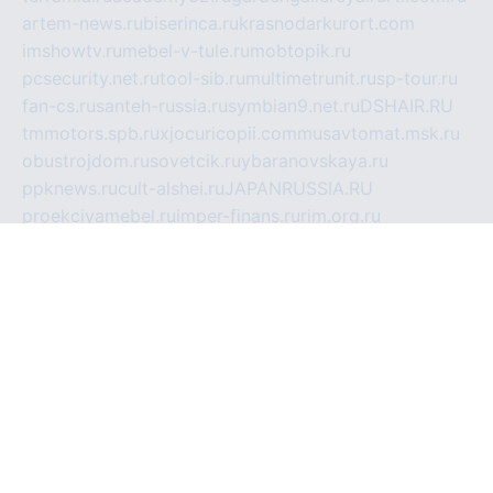
artem-news.ru
biserinca.ru
krasnodarkurort.com
imshowtv.ru
mebel-v-tule.ru
mobtopik.ru
pcsecurity.net.ru
tool-sib.ru
multimetrunit.ru
sp-tour.ru
fan-cs.ru
santeh-russia.ru
symbian9.net.ru
DSHAIR.RU
tmmotors.spb.ru
xjocuricopii.com
musavtomat.msk.ru
obustrojdom.ru
sovetcik.ru
ybaranovskaya.ru
ppknews.ru
cult-alshei.ru
JAPANRUSSIA.RU
proekciyamebel.ru
imper-finans.ru
rim.org.ru
glamourai.ru
brassminus.ru
zabor-pro.ru
ftn.pp.ru
dorogoe58.ru
laimengpacker.ru
kuzova-zapchasti.ru
sageerp.ru
taxodrom.ru
dsrazvitie.ru
hardcity.net.ru
ratinghomegames.ru
topservice25.ru
gubernyan.ru
gtglasslined.ru
ii4.ru
tssport.spb.ru
andorra24.com
blackwallstreet.ru
oboimos.ru
optim-doors.com.ru
ikuch.ru
nycr.org.ru
npa21.ru
vremya-ch.spb.ru
desert000.ru
ivtorgi.ru
ifiori.ru
catalog-statei.ru
dcv.org.ru
spetsmaster174.ru
ipkameryhiseeu.ru
dum26.ru
ruspol.spb.ru
fr-opendp.ru
kam-solnyshko.ru