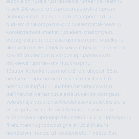
eurovision-russia.ru
strah-news.ru
freeride-team.ru
itrack-24.ru
sexshopexpress.ru
autostudiopro.ru
alabuga-cityhotel.ru
pornv.ru
atlantpereezd.ru
bud-em-znakomye.ru
a-cdc.ru
elektrostal-news.ru
korolevremont-market.ru
budem-znakomye.ru
oooagrosnab.ru
fpodaso.ru
emfire.ru
pro-otdelky.ru
ukrasotki.ru
seksuzbek.ru
seks-uzbek.ru
porno-vk.ru
sovratili.ru
olecoon.ru
vd-dosug.ru
adonyev.ru
rbc-news.ru
porno-skvirt.ru
krospr.ru
13autor-kolonka.ru
sormol.ru
2rich.ru
hostel-65.ru
hostserve.ru
porno-na-russkom.ru
mishinlab.ru
neznobi.ru
bigfatcc.ru
habble.ru
starbucksvia.ru
delfinet.ru
silvernano.ru
elestal.ru
vektor-doroga.ru
velotrenajery.ru
pronso54.ru
lenasever.ru
lovinskix.ru
show-pets.ru
smartnews03.ru
discofoxworld.ru
miraclecoon.ru
pongup.ru
hostel65.ru
liura.ru
glasspb.ru
firehunters.ru
gribowo.ru
gnalis.ru
bulkitula.ru
hometown-france.ru
1-xbeticricetc-1-xbetti-5.ru