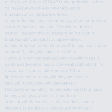
medsprawo-4-ka.ru
2864420.ru
blagodarenie-spb.ru
zajmy24.ru
tovudyi-4-kuhnyanazakaz.ru
brazzerscom.ru
medsprawo4ka.ru
xehyroo5kuhnyanazakaz.ru
fabrikayfabrikaefabrika.ru
vskrytie-zamkov-moskva-113.ru
biletnadom.ru
zed-online.ru
pimchax.ru
brazzers-hd.ru
z-host.ru
kitubeu2kuhnyanazakaz.ru
naperekate.ru
kuhnyaofabrikaufabrik.ru
kitubeu-2-kuhnyanazakaz.ru
xehyroo-5-kuhnyanazakaz.ru
cs-68.ru
guzywia-4-kuhnyanazakaz.ru
mir-tk.ru
vlknrussia.ru
cs68.ru
vladivostok-map.ru
video-seks.ru
bankaribi.ru
raszar.ru
vskrytie-zamkov-moskva113.ru
lipetsktelecom.ru
tovudyi4kuhnyanazakaz.ru
seksuzb.ru
guzywia4kuhnyanazakaz.ru
fabrikaofabrikaokuhny.ru
kuhnyaekuhnyaafabrika.ru
kuhnyaykuhnyayfabrika.ru
e-abis1c.ru
store-brawl-stars.ru
kts-services.ru
dark-sand.ru
sindika-01.ru
sp-life.ru
x-legion.ru
sib-archives.ru