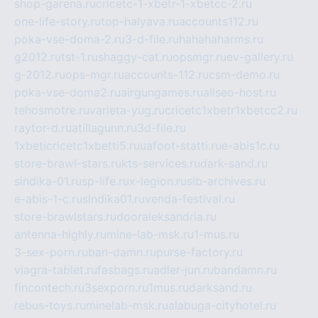
shop-garena.ru
cricetc-1-xbetr-1-xbetcc-2.ru
one-life-story.ru
top-halyava.ru
accounts112.ru
poka-vse-doma-2.ru
3-d-file.ru
hahahaharms.ru
g2012.ru
tst-1.ru
shaggy-cat.ru
opsmgr.ru
ev-gallery.ru
g-2012.ru
ops-mgr.ru
accounts-112.ru
csm-demo.ru
poka-vse-doma2.ru
airgungames.ru
allseo-host.ru
tehosmotre.ru
varieta-yug.ru
cricetc1xbetr1xbetcc2.ru
raytor-d.ru
atillagunn.ru
3d-file.ru
1xbeticricetc1xbetti5.ru
uafoot-statti.ru
e-abis1c.ru
store-brawl-stars.ru
kts-services.ru
dark-sand.ru
sindika-01.ru
sp-life.ru
x-legion.ru
sib-archives.ru
e-abis-1-c.ru
sindika01.ru
venda-festival.ru
store-brawlstars.ru
dooraleksandria.ru
antenna-highly.ru
mine-lab-msk.ru
1-mus.ru
3-sex-porn.ru
ban-damn.ru
purse-factory.ru
viagra-tablet.ru
fasbags.ru
adler-jun.ru
bandamn.ru
fincontech.ru
3sexporn.ru
1mus.ru
darksand.ru
rebus-toys.ru
minelab-msk.ru
alabuga-cityhotel.ru