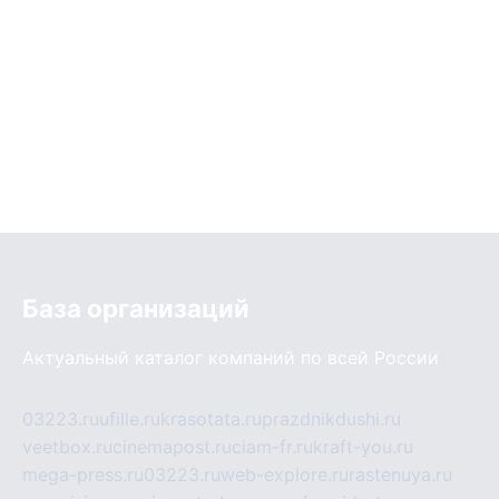
База организаций
Актуальный каталог компаний по всей России
03223.ru
ufille.ru
krasotata.ru
prazdnikdushi.ru
veetbox.ru
cinemapost.ru
ciam-fr.ru
kraft-you.ru
mega-press.ru
03223.ru
web-explore.ru
rastenuya.ru