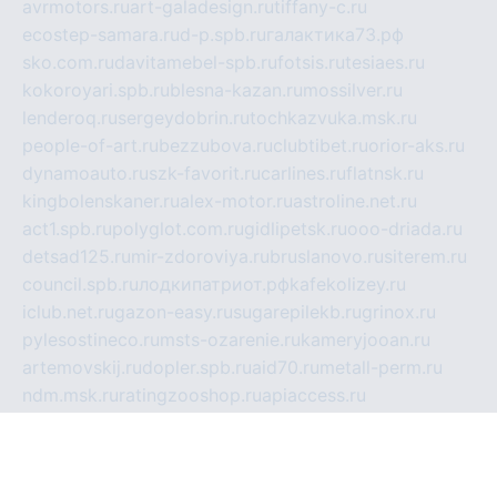
avrmotors.ru
art-galadesign.ru
tiffany-c.ru
ecostep-samara.ru
d-p.spb.ru
галактика73.рф
sko.com.ru
davitamebel-spb.ru
fotsis.ru
tesiaes.ru
kokoroyari.spb.ru
blesna-kazan.ru
mossilver.ru
lenderoq.ru
sergeydobrin.ru
tochkazvuka.msk.ru
people-of-art.ru
bezzubova.ru
clubtibet.ru
orior-aks.ru
dynamoauto.ru
szk-favorit.ru
carlines.ru
flatnsk.ru
kingbolenskaner.ru
alex-motor.ru
astroline.net.ru
act1.spb.ru
polyglot.com.ru
gidlipetsk.ru
ooo-driada.ru
detsad125.ru
mir-zdoroviya.ru
bruslanovo.ru
siterem.ru
council.spb.ru
лодкипатриот.рф
kafekolizey.ru
iclub.net.ru
gazon-easy.ru
sugarepilekb.ru
grinox.ru
pylesostineco.ru
msts-ozarenie.ru
kameryjooan.ru
artemovskij.ru
dopler.spb.ru
aid70.ru
metall-perm.ru
ndm.msk.ru
ratingzooshop.ru
apiaccess.ru
globalautotrade.info
bezverhovskoe.ru
drsschool.ru
ZOOSMART.SPB.RU
dalakony.ru
medikijob.ru
remontt.spb.ru
photostudia.spb.ru
myragon.ru