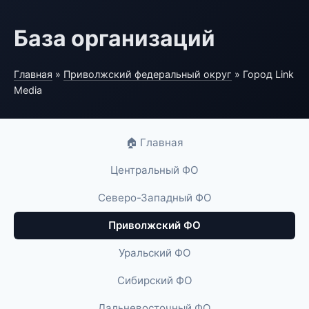
База организаций
Главная
»
Приволжский федеральный округ
» Город Link
Media
🏠 Главная
Центральный ФО
Северо-Западный ФО
Приволжский ФО
Уральский ФО
Сибирский ФО
Дальневосточный ФО