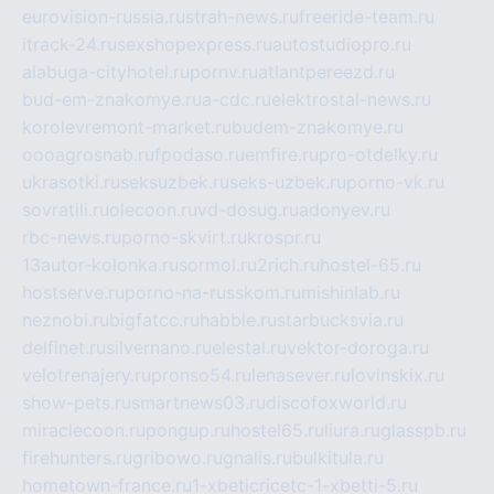
eurovision-russia.ru
strah-news.ru
freeride-team.ru
itrack-24.ru
sexshopexpress.ru
autostudiopro.ru
alabuga-cityhotel.ru
pornv.ru
atlantpereezd.ru
bud-em-znakomye.ru
a-cdc.ru
elektrostal-news.ru
korolevremont-market.ru
budem-znakomye.ru
oooagrosnab.ru
fpodaso.ru
emfire.ru
pro-otdelky.ru
ukrasotki.ru
seksuzbek.ru
seks-uzbek.ru
porno-vk.ru
sovratili.ru
olecoon.ru
vd-dosug.ru
adonyev.ru
rbc-news.ru
porno-skvirt.ru
krospr.ru
13autor-kolonka.ru
sormol.ru
2rich.ru
hostel-65.ru
hostserve.ru
porno-na-russkom.ru
mishinlab.ru
neznobi.ru
bigfatcc.ru
habble.ru
starbucksvia.ru
delfinet.ru
silvernano.ru
elestal.ru
vektor-doroga.ru
velotrenajery.ru
pronso54.ru
lenasever.ru
lovinskix.ru
show-pets.ru
smartnews03.ru
discofoxworld.ru
miraclecoon.ru
pongup.ru
hostel65.ru
liura.ru
glasspb.ru
firehunters.ru
gribowo.ru
gnalis.ru
bulkitula.ru
hometown-france.ru
1-xbeticricetc-1-xbetti-5.ru