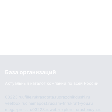
База организаций
Актуальный каталог компаний по всей России
03223.ru
ufille.ru
krasotata.ru
prazdnikdushi.ru
veetbox.ru
cinemapost.ru
ciam-fr.ru
kraft-you.ru
mega-press.ru
03223.ru
web-explore.ru
rastenuya.ru