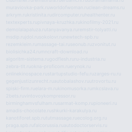
clubfisher.ru
remstirufa.ru
erdamchi.ru
doramamama.ru
muraviovka-park.ru
worldofwoman.ru
clean-dreams.ru
arkrym.ru
kristinita.ru
dircomputer.ru
healthenter.ru
textexperts.ru
pivnaya-kruzhka.ru
kinofilmy-2021.ru
demolalapaluza.ru
tanyavanya.ru
remstir-tolyatti.ru
msdip.ru
jdol.ru
sokolovr.ru
newtech-spb.ru
rezemkleim.ru
massage-tai.ru
seonub.ru
zvonitut.ru
biolisichka24.ru
mncraft-download.ru
algoritm-sistema.ru
godflesh.ru
ru-industria.ru
zebra-tlt.ru
okna-proficom.ru
erynok.ru
onlinekinospace.ru
startupstudio-fefu.ru
zarges-ru.ru
gegenjustizunrecht.ru
autobalashov.ru
utrovortu.ru
spiski-firm.ru
elara-m.ru
kinomusorka.ru
mkcslava.ru
2bets.ru
vintovoykompressor.ru
birminghamvsfulham.ru
sarmat-komp.ru
pioneeri.ru
amadis-chocolate.ru
shkurki-karakulya.ru
kanotiforet.spb.ru
tutmassage.ru
ecolog.org.ru
praga.spb.ru
falcorussia.ru
autodoctorservis.ru