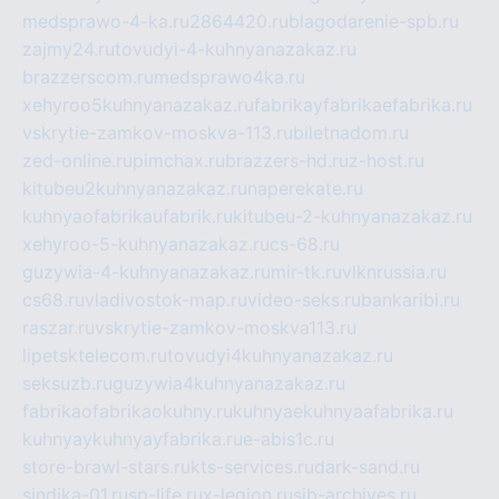
medsprawo-4-ka.ru
2864420.ru
blagodarenie-spb.ru
zajmy24.ru
tovudyi-4-kuhnyanazakaz.ru
brazzerscom.ru
medsprawo4ka.ru
xehyroo5kuhnyanazakaz.ru
fabrikayfabrikaefabrika.ru
vskrytie-zamkov-moskva-113.ru
biletnadom.ru
zed-online.ru
pimchax.ru
brazzers-hd.ru
z-host.ru
kitubeu2kuhnyanazakaz.ru
naperekate.ru
kuhnyaofabrikaufabrik.ru
kitubeu-2-kuhnyanazakaz.ru
xehyroo-5-kuhnyanazakaz.ru
cs-68.ru
guzywia-4-kuhnyanazakaz.ru
mir-tk.ru
vlknrussia.ru
cs68.ru
vladivostok-map.ru
video-seks.ru
bankaribi.ru
raszar.ru
vskrytie-zamkov-moskva113.ru
lipetsktelecom.ru
tovudyi4kuhnyanazakaz.ru
seksuzb.ru
guzywia4kuhnyanazakaz.ru
fabrikaofabrikaokuhny.ru
kuhnyaekuhnyaafabrika.ru
kuhnyaykuhnyayfabrika.ru
e-abis1c.ru
store-brawl-stars.ru
kts-services.ru
dark-sand.ru
sindika-01.ru
sp-life.ru
x-legion.ru
sib-archives.ru