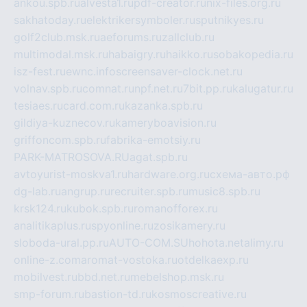
ankou.spb.ru
alvesta1.ru
pdf-creator.ru
nix-files.org.ru
sakhatoday.ru
elektrikersymboler.ru
sputnikyes.ru
golf2club.msk.ru
aeforums.ru
zallclub.ru
multimodal.msk.ru
habaigry.ru
haikko.ru
sobakopedia.ru
isz-fest.ru
ewnc.info
screensaver-clock.net.ru
volnav.spb.ru
comnat.ru
npf.net.ru
7bit.pp.ru
kalugatur.ru
tesiaes.ru
card.com.ru
kazanka.spb.ru
gildiya-kuznecov.ru
kameryboavision.ru
griffoncom.spb.ru
fabrika-emotsiy.ru
PARK-MATROSOVA.RU
agat.spb.ru
avtoyurist-moskva1.ru
hardware.org.ru
схема-авто.рф
dg-lab.ru
angrup.ru
recruiter.spb.ru
music8.spb.ru
krsk124.ru
kubok.spb.ru
romanofforex.ru
analitikaplus.ru
spyonline.ru
zosikamery.ru
sloboda-ural.pp.ru
AUTO-COM.SU
hohota.net
alimy.ru
online-z.com
aromat-vostoka.ru
otdelkaexp.ru
mobilvest.ru
bbd.net.ru
mebelshop.msk.ru
smp-forum.ru
bastion-td.ru
kosmoscreative.ru