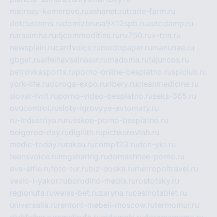
matrasy-kemerovo.ru
ashanet.ru
trade-farm.ru
dotcustoms.ru
domizbrusa9x12spb.ru
autodamp.ru
narasimha.ru
djcommodities.ru
nv750.ru
x-ton.ru
newsplain.ru
cardvoice.ru
modopaper.ru
manunae.ru
gbget.ru
alfeihavsalnassr.ru
madoma.ru
tajuncos.ru
petrovkasports.ru
porno-online-besplatno.ru
splclub.ru
york-life.ru
doroga-expo.ru
ribery.ru
cleanmedicine.ru
slovar-ivrit.ru
porno-video-besplatno.ru
seks-365.ru
ovucontrol.ru
sloty-igrovyye-avtomaty.ru
ru-industriya.ru
russkoe-porno-besplatno.ru
belgorod-day.ru
digilith.ru
pichkurovlab.ru
medic-today.ru
taksu.ru
comp123.ru
don-ykt.ru
teensvoice.ru
imgsharing.ru
domashnee-porno.ru
eva-elfie.ru
foto-tur.ru
biz-doska.ru
metropoltravel.ru
veslo-i-yakor.ru
borodino-media.ru
rostotsky.ru
regionufa.ru
weiss-bet.ru
zaryna.ru
casinotablet.ru
universalia.ru
remont-mebeli-moscow.ru
termomur.ru