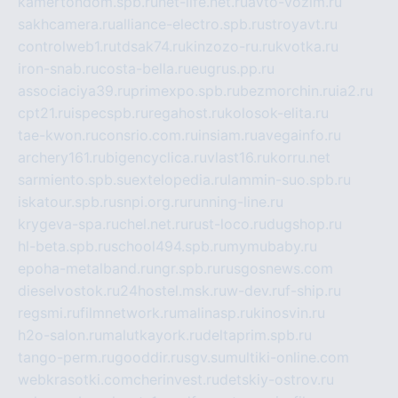
kamertondom.spb.ru
net-life.net.ru
avto-vozim.ru
sakhcamera.ru
alliance-electro.spb.ru
stroyavt.ru
controlweb1.ru
tdsak74.ru
kinzozo-ru.ru
kvotka.ru
iron-snab.ru
costa-bella.ru
eugrus.pp.ru
associaciya39.ru
primexpo.spb.ru
bezmorchin.ru
ia2.ru
cpt21.ru
ispecspb.ru
regahost.ru
kolosok-elita.ru
tae-kwon.ru
consrio.com.ru
insiam.ru
avegainfo.ru
archery161.ru
bigencyclica.ru
vlast16.ru
korru.net
sarmiento.spb.su
extelopedia.ru
lammin-suo.spb.ru
iskatour.spb.ru
snpi.org.ru
running-line.ru
krygeva-spa.ru
chel.net.ru
rust-loco.ru
dugshop.ru
hl-beta.spb.ru
school494.spb.ru
mymubaby.ru
epoha-metalband.ru
ngr.spb.ru
rusgosnews.com
dieselvostok.ru
24hostel.msk.ru
w-dev.ru
f-ship.ru
regsmi.ru
filmnetwork.ru
malinasp.ru
kinosvin.ru
h2o-salon.ru
malutkayork.ru
deltaprim.spb.ru
tango-perm.ru
gooddir.ru
sgv.su
multiki-online.com
webkrasotki.com
cherinvest.ru
detskiy-ostrov.ru