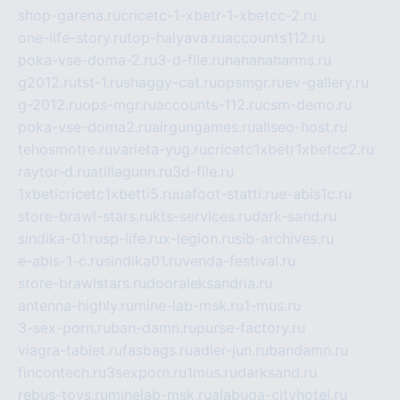
shop-garena.ru
cricetc-1-xbetr-1-xbetcc-2.ru
one-life-story.ru
top-halyava.ru
accounts112.ru
poka-vse-doma-2.ru
3-d-file.ru
hahahaharms.ru
g2012.ru
tst-1.ru
shaggy-cat.ru
opsmgr.ru
ev-gallery.ru
g-2012.ru
ops-mgr.ru
accounts-112.ru
csm-demo.ru
poka-vse-doma2.ru
airgungames.ru
allseo-host.ru
tehosmotre.ru
varieta-yug.ru
cricetc1xbetr1xbetcc2.ru
raytor-d.ru
atillagunn.ru
3d-file.ru
1xbeticricetc1xbetti5.ru
uafoot-statti.ru
e-abis1c.ru
store-brawl-stars.ru
kts-services.ru
dark-sand.ru
sindika-01.ru
sp-life.ru
x-legion.ru
sib-archives.ru
e-abis-1-c.ru
sindika01.ru
venda-festival.ru
store-brawlstars.ru
dooraleksandria.ru
antenna-highly.ru
mine-lab-msk.ru
1-mus.ru
3-sex-porn.ru
ban-damn.ru
purse-factory.ru
viagra-tablet.ru
fasbags.ru
adler-jun.ru
bandamn.ru
fincontech.ru
3sexporn.ru
1mus.ru
darksand.ru
rebus-toys.ru
minelab-msk.ru
alabuga-cityhotel.ru