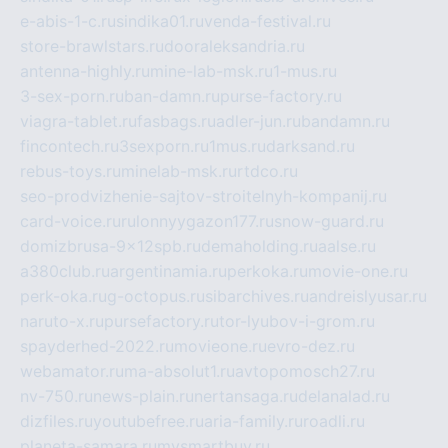
e-abis-1-c.ru
sindika01.ru
venda-festival.ru
store-brawlstars.ru
dooraleksandria.ru
antenna-highly.ru
mine-lab-msk.ru
1-mus.ru
3-sex-porn.ru
ban-damn.ru
purse-factory.ru
viagra-tablet.ru
fasbags.ru
adler-jun.ru
bandamn.ru
fincontech.ru
3sexporn.ru
1mus.ru
darksand.ru
rebus-toys.ru
minelab-msk.ru
rtdco.ru
seo-prodvizhenie-sajtov-stroitelnyh-kompanij.ru
card-voice.ru
rulonnyygazon177.ru
snow-guard.ru
domizbrusa-9x12spb.ru
demaholding.ru
aalse.ru
a380club.ru
argentinamia.ru
perkoka.ru
movie-one.ru
perk-oka.ru
g-octopus.ru
sibarchives.ru
andreislyusar.ru
naruto-x.ru
pursefactory.ru
tor-lyubov-i-grom.ru
spayderhed-2022.ru
movieone.ru
evro-dez.ru
webamator.ru
ma-absolut1.ru
avtopomosch27.ru
nv-750.ru
news-plain.ru
nertansaga.ru
delanalad.ru
dizfiles.ru
youtubefree.ru
aria-family.ru
roadli.ru
planeta-samara.ru
mysmartbuy.ru