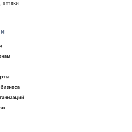
, аптеки
ми
и
онам
арты
 бизнеса
ганизаций
иях