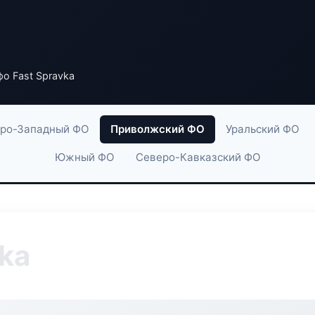
о Fast Spravka
ро-Западный ФО
Приволжский ФО
Уральский ФО
Южный ФО
Северо-Кавказский ФО
ka