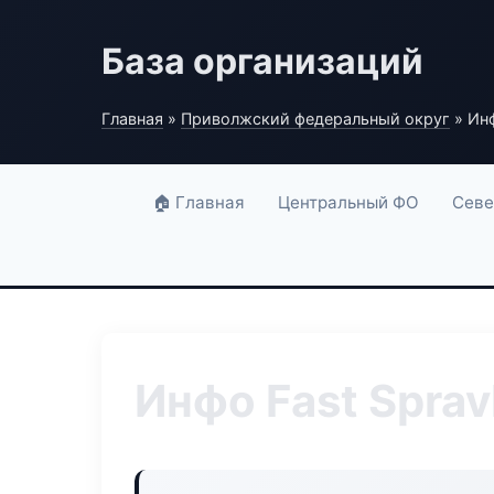
База организаций
Главная
»
Приволжский федеральный округ
» Инф
🏠 Главная
Центральный ФО
Севе
Инфо Fast Sprav