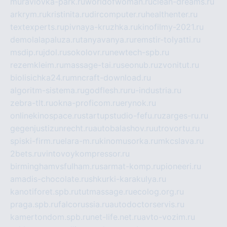
muraviovka-park.ru
worldofwoman.ru
clean-dreams.ru
arkrym.ru
kristinita.ru
dircomputer.ru
healthenter.ru
textexperts.ru
pivnaya-kruzhka.ru
kinofilmy-2021.ru
demolalapaluza.ru
tanyavanya.ru
remstir-tolyatti.ru
msdip.ru
jdol.ru
sokolovr.ru
newtech-spb.ru
rezemkleim.ru
massage-tai.ru
seonub.ru
zvonitut.ru
biolisichka24.ru
mncraft-download.ru
algoritm-sistema.ru
godflesh.ru
ru-industria.ru
zebra-tlt.ru
okna-proficom.ru
erynok.ru
onlinekinospace.ru
startupstudio-fefu.ru
zarges-ru.ru
gegenjustizunrecht.ru
autobalashov.ru
utrovortu.ru
spiski-firm.ru
elara-m.ru
kinomusorka.ru
mkcslava.ru
2bets.ru
vintovoykompressor.ru
birminghamvsfulham.ru
sarmat-komp.ru
pioneeri.ru
amadis-chocolate.ru
shkurki-karakulya.ru
kanotiforet.spb.ru
tutmassage.ru
ecolog.org.ru
praga.spb.ru
falcorussia.ru
autodoctorservis.ru
kamertondom.spb.ru
net-life.net.ru
avto-vozim.ru