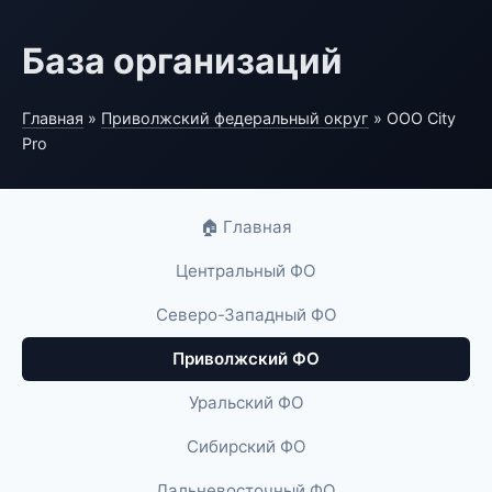
База организаций
Главная
»
Приволжский федеральный округ
» ООО City
Pro
🏠 Главная
Центральный ФО
Северо-Западный ФО
Приволжский ФО
Уральский ФО
Сибирский ФО
Дальневосточный ФО