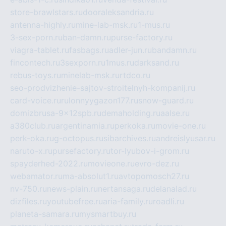
store-brawlstars.ru
dooraleksandria.ru
antenna-highly.ru
mine-lab-msk.ru
1-mus.ru
3-sex-porn.ru
ban-damn.ru
purse-factory.ru
viagra-tablet.ru
fasbags.ru
adler-jun.ru
bandamn.ru
fincontech.ru
3sexporn.ru
1mus.ru
darksand.ru
rebus-toys.ru
minelab-msk.ru
rtdco.ru
seo-prodvizhenie-sajtov-stroitelnyh-kompanij.ru
card-voice.ru
rulonnyygazon177.ru
snow-guard.ru
domizbrusa-9x12spb.ru
demaholding.ru
aalse.ru
a380club.ru
argentinamia.ru
perkoka.ru
movie-one.ru
perk-oka.ru
g-octopus.ru
sibarchives.ru
andreislyusar.ru
naruto-x.ru
pursefactory.ru
tor-lyubov-i-grom.ru
spayderhed-2022.ru
movieone.ru
evro-dez.ru
webamator.ru
ma-absolut1.ru
avtopomosch27.ru
nv-750.ru
news-plain.ru
nertansaga.ru
delanalad.ru
dizfiles.ru
youtubefree.ru
aria-family.ru
roadli.ru
planeta-samara.ru
mysmartbuy.ru