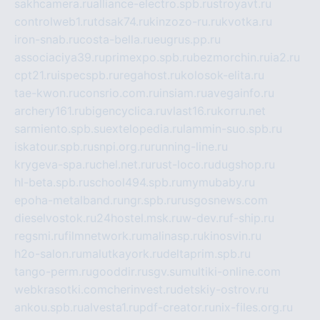
sakhcamera.ru
alliance-electro.spb.ru
stroyavt.ru
controlweb1.ru
tdsak74.ru
kinzozo-ru.ru
kvotka.ru
iron-snab.ru
costa-bella.ru
eugrus.pp.ru
associaciya39.ru
primexpo.spb.ru
bezmorchin.ru
ia2.ru
cpt21.ru
ispecspb.ru
regahost.ru
kolosok-elita.ru
tae-kwon.ru
consrio.com.ru
insiam.ru
avegainfo.ru
archery161.ru
bigencyclica.ru
vlast16.ru
korru.net
sarmiento.spb.su
extelopedia.ru
lammin-suo.spb.ru
iskatour.spb.ru
snpi.org.ru
running-line.ru
krygeva-spa.ru
chel.net.ru
rust-loco.ru
dugshop.ru
hl-beta.spb.ru
school494.spb.ru
mymubaby.ru
epoha-metalband.ru
ngr.spb.ru
rusgosnews.com
dieselvostok.ru
24hostel.msk.ru
w-dev.ru
f-ship.ru
regsmi.ru
filmnetwork.ru
malinasp.ru
kinosvin.ru
h2o-salon.ru
malutkayork.ru
deltaprim.spb.ru
tango-perm.ru
gooddir.ru
sgv.su
multiki-online.com
webkrasotki.com
cherinvest.ru
detskiy-ostrov.ru
ankou.spb.ru
alvesta1.ru
pdf-creator.ru
nix-files.org.ru