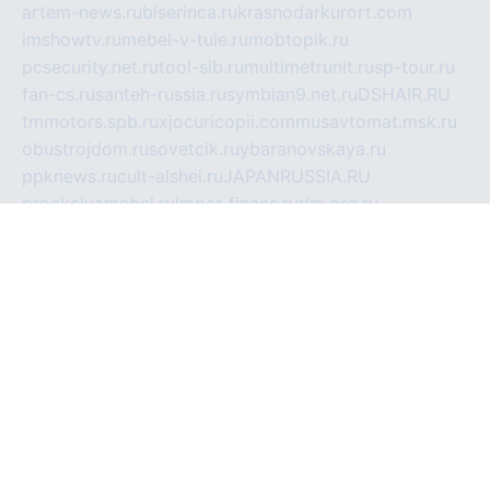
artem-news.ru
biserinca.ru
krasnodarkurort.com
imshowtv.ru
mebel-v-tule.ru
mobtopik.ru
pcsecurity.net.ru
tool-sib.ru
multimetrunit.ru
sp-tour.ru
fan-cs.ru
santeh-russia.ru
symbian9.net.ru
DSHAIR.RU
tmmotors.spb.ru
xjocuricopii.com
musavtomat.msk.ru
obustrojdom.ru
sovetcik.ru
ybaranovskaya.ru
ppknews.ru
cult-alshei.ru
JAPANRUSSIA.RU
proekciyamebel.ru
imper-finans.ru
rim.org.ru
glamourai.ru
brassminus.ru
zabor-pro.ru
ftn.pp.ru
dorogoe58.ru
laimengpacker.ru
kuzova-zapchasti.ru
sageerp.ru
taxodrom.ru
dsrazvitie.ru
hardcity.net.ru
ratinghomegames.ru
topservice25.ru
gubernyan.ru
gtglasslined.ru
ii4.ru
tssport.spb.ru
andorra24.com
blackwallstreet.ru
oboimos.ru
optim-doors.com.ru
ikuch.ru
nycr.org.ru
npa21.ru
vremya-ch.spb.ru
desert000.ru
ivtorgi.ru
ifiori.ru
catalog-statei.ru
dcv.org.ru
spetsmaster174.ru
ipkameryhiseeu.ru
dum26.ru
ruspol.spb.ru
fr-opendp.ru
kam-solnyshko.ru