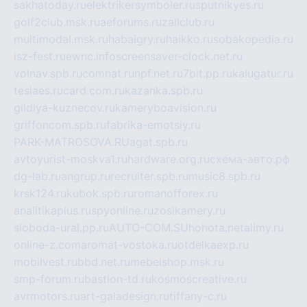
sakhatoday.ru
elektrikersymboler.ru
sputnikyes.ru
golf2club.msk.ru
aeforums.ru
zallclub.ru
multimodal.msk.ru
habaigry.ru
haikko.ru
sobakopedia.ru
isz-fest.ru
ewnc.info
screensaver-clock.net.ru
volnav.spb.ru
comnat.ru
npf.net.ru
7bit.pp.ru
kalugatur.ru
tesiaes.ru
card.com.ru
kazanka.spb.ru
gildiya-kuznecov.ru
kameryboavision.ru
griffoncom.spb.ru
fabrika-emotsiy.ru
PARK-MATROSOVA.RU
agat.spb.ru
avtoyurist-moskva1.ru
hardware.org.ru
схема-авто.рф
dg-lab.ru
angrup.ru
recruiter.spb.ru
music8.spb.ru
krsk124.ru
kubok.spb.ru
romanofforex.ru
analitikaplus.ru
spyonline.ru
zosikamery.ru
sloboda-ural.pp.ru
AUTO-COM.SU
hohota.net
alimy.ru
online-z.com
aromat-vostoka.ru
otdelkaexp.ru
mobilvest.ru
bbd.net.ru
mebelshop.msk.ru
smp-forum.ru
bastion-td.ru
kosmoscreative.ru
avrmotors.ru
art-galadesign.ru
tiffany-c.ru