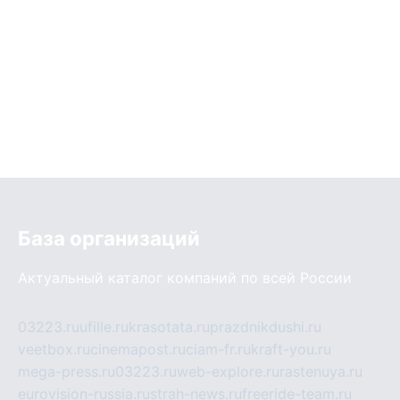
База организаций
Актуальный каталог компаний по всей России
03223.ru
ufille.ru
krasotata.ru
prazdnikdushi.ru
veetbox.ru
cinemapost.ru
ciam-fr.ru
kraft-you.ru
mega-press.ru
03223.ru
web-explore.ru
rastenuya.ru
eurovision-russia.ru
strah-news.ru
freeride-team.ru