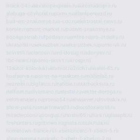
itrack-24.ru
sexshopexpress.ru
autostudiopro.ru
alabuga-cityhotel.ru
pornv.ru
atlantpereezd.ru
bud-em-znakomye.ru
a-cdc.ru
elektrostal-news.ru
korolevremont-market.ru
budem-znakomye.ru
oooagrosnab.ru
fpodaso.ru
emfire.ru
pro-otdelky.ru
ukrasotki.ru
seksuzbek.ru
seks-uzbek.ru
porno-vk.ru
sovratili.ru
olecoon.ru
vd-dosug.ru
adonyev.ru
rbc-news.ru
porno-skvirt.ru
krospr.ru
13autor-kolonka.ru
sormol.ru
2rich.ru
hostel-65.ru
hostserve.ru
porno-na-russkom.ru
mishinlab.ru
neznobi.ru
bigfatcc.ru
habble.ru
starbucksvia.ru
delfinet.ru
silvernano.ru
elestal.ru
vektor-doroga.ru
velotrenajery.ru
pronso54.ru
lenasever.ru
lovinskix.ru
show-pets.ru
smartnews03.ru
discofoxworld.ru
miraclecoon.ru
pongup.ru
hostel65.ru
liura.ru
glasspb.ru
firehunters.ru
gribowo.ru
gnalis.ru
bulkitula.ru
hometown-france.ru
1-xbeticricetc-1-xbetti-5.ru
shop-garena.ru
cricetc-1-xbetr-1-xbetcc-2.ru