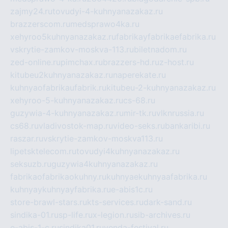
zajmy24.ru
tovudyi-4-kuhnyanazakaz.ru
brazzerscom.ru
medsprawo4ka.ru
xehyroo5kuhnyanazakaz.ru
fabrikayfabrikaefabrika.ru
vskrytie-zamkov-moskva-113.ru
biletnadom.ru
zed-online.ru
pimchax.ru
brazzers-hd.ru
z-host.ru
kitubeu2kuhnyanazakaz.ru
naperekate.ru
kuhnyaofabrikaufabrik.ru
kitubeu-2-kuhnyanazakaz.ru
xehyroo-5-kuhnyanazakaz.ru
cs-68.ru
guzywia-4-kuhnyanazakaz.ru
mir-tk.ru
vlknrussia.ru
cs68.ru
vladivostok-map.ru
video-seks.ru
bankaribi.ru
raszar.ru
vskrytie-zamkov-moskva113.ru
lipetsktelecom.ru
tovudyi4kuhnyanazakaz.ru
seksuzb.ru
guzywia4kuhnyanazakaz.ru
fabrikaofabrikaokuhny.ru
kuhnyaekuhnyaafabrika.ru
kuhnyaykuhnyayfabrika.ru
e-abis1c.ru
store-brawl-stars.ru
kts-services.ru
dark-sand.ru
sindika-01.ru
sp-life.ru
x-legion.ru
sib-archives.ru
e-abis-1-c.ru
sindika01.ru
venda-festival.ru