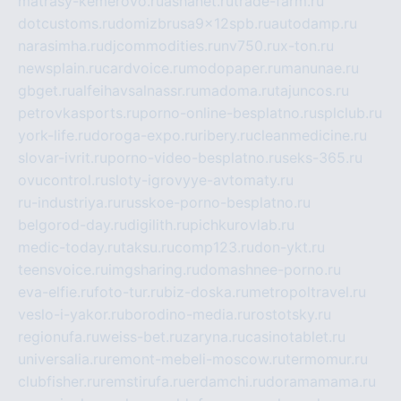
matrasy-kemerovo.ru
ashanet.ru
trade-farm.ru
dotcustoms.ru
domizbrusa9x12spb.ru
autodamp.ru
narasimha.ru
djcommodities.ru
nv750.ru
x-ton.ru
newsplain.ru
cardvoice.ru
modopaper.ru
manunae.ru
gbget.ru
alfeihavsalnassr.ru
madoma.ru
tajuncos.ru
petrovkasports.ru
porno-online-besplatno.ru
splclub.ru
york-life.ru
doroga-expo.ru
ribery.ru
cleanmedicine.ru
slovar-ivrit.ru
porno-video-besplatno.ru
seks-365.ru
ovucontrol.ru
sloty-igrovyye-avtomaty.ru
ru-industriya.ru
russkoe-porno-besplatno.ru
belgorod-day.ru
digilith.ru
pichkurovlab.ru
medic-today.ru
taksu.ru
comp123.ru
don-ykt.ru
teensvoice.ru
imgsharing.ru
domashnee-porno.ru
eva-elfie.ru
foto-tur.ru
biz-doska.ru
metropoltravel.ru
veslo-i-yakor.ru
borodino-media.ru
rostotsky.ru
regionufa.ru
weiss-bet.ru
zaryna.ru
casinotablet.ru
universalia.ru
remont-mebeli-moscow.ru
termomur.ru
clubfisher.ru
remstirufa.ru
erdamchi.ru
doramamama.ru