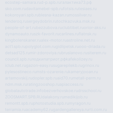
ecostep-samara.ru
d-p.spb.ru
галактика73.рф
sko.com.ru
davitamebel-spb.ru
fotsis.ru
tesiaes.ru
kokoroyari.spb.ru
blesna-kazan.ru
mossilver.ru
lenderoq.ru
sergeydobrin.ru
tochkazvuka.msk.ru
people-of-art.ru
bezzubova.ru
clubtibet.ru
orior-aks.ru
dynamoauto.ru
szk-favorit.ru
carlines.ru
flatnsk.ru
kingbolenskaner.ru
alex-motor.ru
astroline.net.ru
act1.spb.ru
polyglot.com.ru
gidlipetsk.ru
ooo-driada.ru
detsad125.ru
mir-zdoroviya.ru
bruslanovo.ru
siterem.ru
council.spb.ru
лодкипатриот.рф
kafekolizey.ru
iclub.net.ru
gazon-easy.ru
sugarepilekb.ru
grinox.ru
pylesostineco.ru
msts-ozarenie.ru
kameryjooan.ru
artemovskij.ru
dopler.spb.ru
aid70.ru
metall-perm.ru
ndm.msk.ru
ratingzooshop.ru
apiaccess.ru
globalautotrade.info
bezverhovskoe.ru
drsschool.ru
ZOOSMART.SPB.RU
dalakony.ru
medikijob.ru
remontt.spb.ru
photostudia.spb.ru
myragon.ru
terramia.ru
academy62.ru
gardengallereya.ru
rti.com.ru