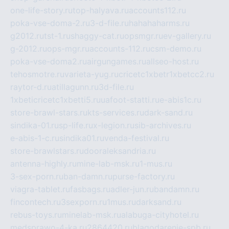
one-life-story.ru
top-halyava.ru
accounts112.ru
poka-vse-doma-2.ru
3-d-file.ru
hahahaharms.ru
g2012.ru
tst-1.ru
shaggy-cat.ru
opsmgr.ru
ev-gallery.ru
g-2012.ru
ops-mgr.ru
accounts-112.ru
csm-demo.ru
poka-vse-doma2.ru
airgungames.ru
allseo-host.ru
tehosmotre.ru
varieta-yug.ru
cricetc1xbetr1xbetcc2.ru
raytor-d.ru
atillagunn.ru
3d-file.ru
1xbeticricetc1xbetti5.ru
uafoot-statti.ru
e-abis1c.ru
store-brawl-stars.ru
kts-services.ru
dark-sand.ru
sindika-01.ru
sp-life.ru
x-legion.ru
sib-archives.ru
e-abis-1-c.ru
sindika01.ru
venda-festival.ru
store-brawlstars.ru
dooraleksandria.ru
antenna-highly.ru
mine-lab-msk.ru
1-mus.ru
3-sex-porn.ru
ban-damn.ru
purse-factory.ru
viagra-tablet.ru
fasbags.ru
adler-jun.ru
bandamn.ru
fincontech.ru
3sexporn.ru
1mus.ru
darksand.ru
rebus-toys.ru
minelab-msk.ru
alabuga-cityhotel.ru
medsprawo-4-ka.ru
2864420.ru
blagodarenie-spb.ru