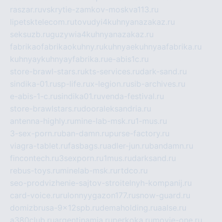
raszar.ru
vskrytie-zamkov-moskva113.ru
lipetsktelecom.ru
tovudyi4kuhnyanazakaz.ru
seksuzb.ru
guzywia4kuhnyanazakaz.ru
fabrikaofabrikaokuhny.ru
kuhnyaekuhnyaafabrika.ru
kuhnyaykuhnyayfabrika.ru
e-abis1c.ru
store-brawl-stars.ru
kts-services.ru
dark-sand.ru
sindika-01.ru
sp-life.ru
x-legion.ru
sib-archives.ru
e-abis-1-c.ru
sindika01.ru
venda-festival.ru
store-brawlstars.ru
dooraleksandria.ru
antenna-highly.ru
mine-lab-msk.ru
1-mus.ru
3-sex-porn.ru
ban-damn.ru
purse-factory.ru
viagra-tablet.ru
fasbags.ru
adler-jun.ru
bandamn.ru
fincontech.ru
3sexporn.ru
1mus.ru
darksand.ru
rebus-toys.ru
minelab-msk.ru
rtdco.ru
seo-prodvizhenie-sajtov-stroitelnyh-kompanij.ru
card-voice.ru
rulonnyygazon177.ru
snow-guard.ru
domizbrusa-9x12spb.ru
demaholding.ru
aalse.ru
a380club.ru
argentinamia.ru
perkoka.ru
movie-one.ru