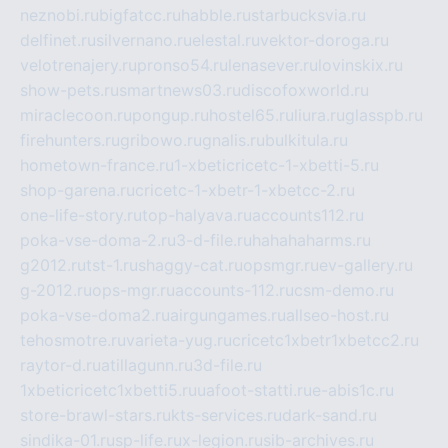
neznobi.ru
bigfatcc.ru
habble.ru
starbucksvia.ru
delfinet.ru
silvernano.ru
elestal.ru
vektor-doroga.ru
velotrenajery.ru
pronso54.ru
lenasever.ru
lovinskix.ru
show-pets.ru
smartnews03.ru
discofoxworld.ru
miraclecoon.ru
pongup.ru
hostel65.ru
liura.ru
glasspb.ru
firehunters.ru
gribowo.ru
gnalis.ru
bulkitula.ru
hometown-france.ru
1-xbeticricetc-1-xbetti-5.ru
shop-garena.ru
cricetc-1-xbetr-1-xbetcc-2.ru
one-life-story.ru
top-halyava.ru
accounts112.ru
poka-vse-doma-2.ru
3-d-file.ru
hahahaharms.ru
g2012.ru
tst-1.ru
shaggy-cat.ru
opsmgr.ru
ev-gallery.ru
g-2012.ru
ops-mgr.ru
accounts-112.ru
csm-demo.ru
poka-vse-doma2.ru
airgungames.ru
allseo-host.ru
tehosmotre.ru
varieta-yug.ru
cricetc1xbetr1xbetcc2.ru
raytor-d.ru
atillagunn.ru
3d-file.ru
1xbeticricetc1xbetti5.ru
uafoot-statti.ru
e-abis1c.ru
store-brawl-stars.ru
kts-services.ru
dark-sand.ru
sindika-01.ru
sp-life.ru
x-legion.ru
sib-archives.ru