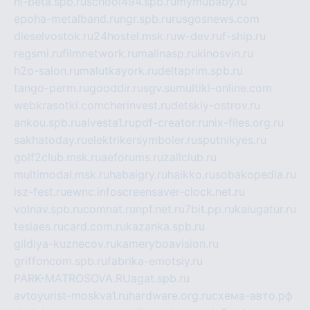
hl-beta.spb.ru
school494.spb.ru
mymubaby.ru
epoha-metalband.ru
ngr.spb.ru
rusgosnews.com
dieselvostok.ru
24hostel.msk.ru
w-dev.ru
f-ship.ru
regsmi.ru
filmnetwork.ru
malinasp.ru
kinosvin.ru
h2o-salon.ru
malutkayork.ru
deltaprim.spb.ru
tango-perm.ru
gooddir.ru
sgv.su
multiki-online.com
webkrasotki.com
cherinvest.ru
detskiy-ostrov.ru
ankou.spb.ru
alvesta1.ru
pdf-creator.ru
nix-files.org.ru
sakhatoday.ru
elektrikersymboler.ru
sputnikyes.ru
golf2club.msk.ru
aeforums.ru
zallclub.ru
multimodal.msk.ru
habaigry.ru
haikko.ru
sobakopedia.ru
isz-fest.ru
ewnc.info
screensaver-clock.net.ru
volnav.spb.ru
comnat.ru
npf.net.ru
7bit.pp.ru
kalugatur.ru
tesiaes.ru
card.com.ru
kazanka.spb.ru
gildiya-kuznecov.ru
kameryboavision.ru
griffoncom.spb.ru
fabrika-emotsiy.ru
PARK-MATROSOVA.RU
agat.spb.ru
avtoyurist-moskva1.ru
hardware.org.ru
схема-авто.рф