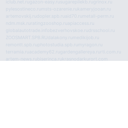
iclub.net.ru
gazon-easy.ru
sugarepilekb.ru
grinox.ru
pylesostineco.ru
msts-ozarenie.ru
kameryjooan.ru
artemovskij.ru
dopler.spb.ru
aid70.ru
metall-perm.ru
ndm.msk.ru
ratingzooshop.ru
apiaccess.ru
globalautotrade.info
bezverhovskoe.ru
drsschool.ru
ZOOSMART.SPB.RU
dalakony.ru
medikijob.ru
remontt.spb.ru
photostudia.spb.ru
myragon.ru
terramia.ru
academy62.ru
gardengallereya.ru
rti.com.ru
artem-news.ru
biserinca.ru
krasnodarkurort.com
imshowtv.ru
mebel-v-tule.ru
mobtopik.ru
pcsecurity.net.ru
tool-sib.ru
multimetrunit.ru
sp-tour.ru
fan-cs.ru
santeh-russia.ru
symbian9.net.ru
DSHAIR.RU
tmmotors.spb.ru
xjocuricopii.com
musavtomat.msk.ru
obustrojdom.ru
sovetcik.ru
ybaranovskaya.ru
ppknews.ru
cult-alshei.ru
JAPANRUSSIA.RU
proekciyamebel.ru
imper-finans.ru
rim.org.ru
glamourai.ru
brassminus.ru
zabor-pro.ru
ftn.pp.ru
dorogoe58.ru
laimengpacker.ru
kuzova-zapchasti.ru