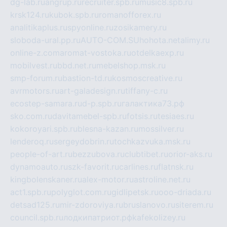
dg-lab.ru
angrup.ru
recruiter.spb.ru
music8.spb.ru
krsk124.ru
kubok.spb.ru
romanofforex.ru
analitikaplus.ru
spyonline.ru
zosikamery.ru
sloboda-ural.pp.ru
AUTO-COM.SU
hohota.net
alimy.ru
online-z.com
aromat-vostoka.ru
otdelkaexp.ru
mobilvest.ru
bbd.net.ru
mebelshop.msk.ru
smp-forum.ru
bastion-td.ru
kosmoscreative.ru
avrmotors.ru
art-galadesign.ru
tiffany-c.ru
ecostep-samara.ru
d-p.spb.ru
галактика73.рф
sko.com.ru
davitamebel-spb.ru
fotsis.ru
tesiaes.ru
kokoroyari.spb.ru
blesna-kazan.ru
mossilver.ru
lenderoq.ru
sergeydobrin.ru
tochkazvuka.msk.ru
people-of-art.ru
bezzubova.ru
clubtibet.ru
orior-aks.ru
dynamoauto.ru
szk-favorit.ru
carlines.ru
flatnsk.ru
kingbolenskaner.ru
alex-motor.ru
astroline.net.ru
act1.spb.ru
polyglot.com.ru
gidlipetsk.ru
ooo-driada.ru
detsad125.ru
mir-zdoroviya.ru
bruslanovo.ru
siterem.ru
council.spb.ru
лодкипатриот.рф
kafekolizey.ru