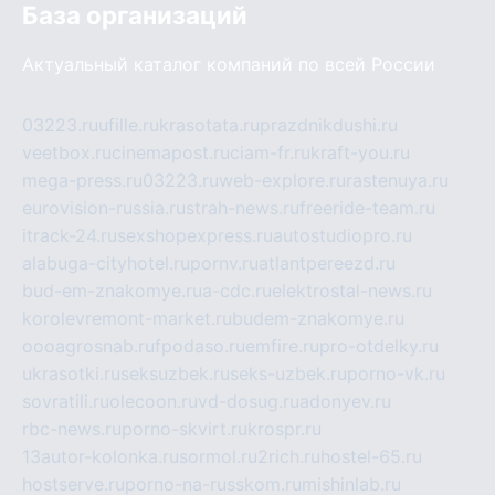
База организаций
Актуальный каталог компаний по всей России
03223.ru
ufille.ru
krasotata.ru
prazdnikdushi.ru
veetbox.ru
cinemapost.ru
ciam-fr.ru
kraft-you.ru
mega-press.ru
03223.ru
web-explore.ru
rastenuya.ru
eurovision-russia.ru
strah-news.ru
freeride-team.ru
itrack-24.ru
sexshopexpress.ru
autostudiopro.ru
alabuga-cityhotel.ru
pornv.ru
atlantpereezd.ru
bud-em-znakomye.ru
a-cdc.ru
elektrostal-news.ru
korolevremont-market.ru
budem-znakomye.ru
oooagrosnab.ru
fpodaso.ru
emfire.ru
pro-otdelky.ru
ukrasotki.ru
seksuzbek.ru
seks-uzbek.ru
porno-vk.ru
sovratili.ru
olecoon.ru
vd-dosug.ru
adonyev.ru
rbc-news.ru
porno-skvirt.ru
krospr.ru
13autor-kolonka.ru
sormol.ru
2rich.ru
hostel-65.ru
hostserve.ru
porno-na-russkom.ru
mishinlab.ru