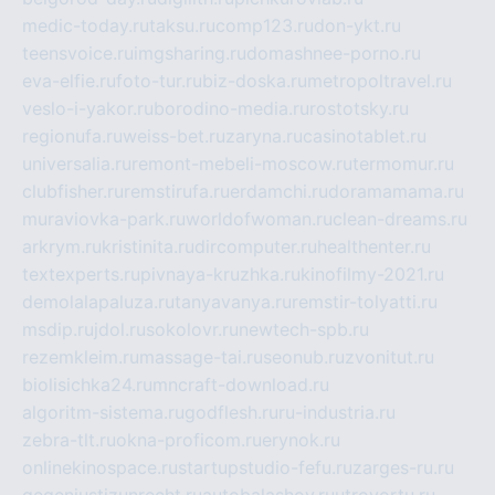
medic-today.ru
taksu.ru
comp123.ru
don-ykt.ru
teensvoice.ru
imgsharing.ru
domashnee-porno.ru
eva-elfie.ru
foto-tur.ru
biz-doska.ru
metropoltravel.ru
veslo-i-yakor.ru
borodino-media.ru
rostotsky.ru
regionufa.ru
weiss-bet.ru
zaryna.ru
casinotablet.ru
universalia.ru
remont-mebeli-moscow.ru
termomur.ru
clubfisher.ru
remstirufa.ru
erdamchi.ru
doramamama.ru
muraviovka-park.ru
worldofwoman.ru
clean-dreams.ru
arkrym.ru
kristinita.ru
dircomputer.ru
healthenter.ru
textexperts.ru
pivnaya-kruzhka.ru
kinofilmy-2021.ru
demolalapaluza.ru
tanyavanya.ru
remstir-tolyatti.ru
msdip.ru
jdol.ru
sokolovr.ru
newtech-spb.ru
rezemkleim.ru
massage-tai.ru
seonub.ru
zvonitut.ru
biolisichka24.ru
mncraft-download.ru
algoritm-sistema.ru
godflesh.ru
ru-industria.ru
zebra-tlt.ru
okna-proficom.ru
erynok.ru
onlinekinospace.ru
startupstudio-fefu.ru
zarges-ru.ru