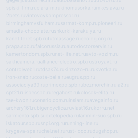
gegenjustizunrecht.ru
autobalashov.ru
utrovortu.ru
spiski-firm.ru
elara-m.ru
kinomusorka.ru
mkcslava.ru
2bets.ru
vintovoykompressor.ru
birminghamvsfulham.ru
sarmat-komp.ru
pioneeri.ru
amadis-chocolate.ru
shkurki-karakulya.ru
kanotiforet.spb.ru
tutmassage.ru
ecolog.org.ru
praga.spb.ru
falcorussia.ru
autodoctorservis.ru
kamertondom.spb.ru
net-life.net.ru
avto-vozim.ru
sakhcamera.ru
alliance-electro.spb.ru
stroyavt.ru
controlweb1.ru
tdsak74.ru
kinzozo-ru.ru
kvotka.ru
iron-snab.ru
costa-bella.ru
eugrus.pp.ru
associaciya39.ru
primexpo.spb.ru
bezmorchin.ru
ia2.ru
cpt21.ru
ispecspb.ru
regahost.ru
kolosok-elita.ru
tae-kwon.ru
consrio.com.ru
insiam.ru
avegainfo.ru
archery161.ru
bigencyclica.ru
vlast16.ru
korru.net
sarmiento.spb.su
extelopedia.ru
lammin-suo.spb.ru
iskatour.spb.ru
snpi.org.ru
running-line.ru
krygeva-spa.ru
chel.net.ru
rust-loco.ru
dugshop.ru