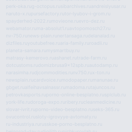
perk-oka.ru
g-octopus.ru
sibarchives.ru
andreislyusar.ru
naruto-x.ru
pursefactory.ru
tor-lyubov-i-grom.ru
spayderhed-2022.ru
movieone.ru
evro-dez.ru
webamator.ru
ma-absolut1.ru
avtopomosch27.ru
nv-750.ru
news-plain.ru
nertansaga.ru
delanalad.ru
dizfiles.ru
youtubefree.ru
aria-family.ru
roadli.ru
planeta-samara.ru
mysmartbuy.ru
matrasy-kemerovo.ru
ashanet.ru
trade-farm.ru
dotcustoms.ru
domizbrusa9x12spb.ru
autodamp.ru
narasimha.ru
djcommodities.ru
nv750.ru
x-ton.ru
newsplain.ru
cardvoice.ru
modopaper.ru
manunae.ru
gbget.ru
alfeihavsalnassr.ru
madoma.ru
tajuncos.ru
petrovkasports.ru
porno-online-besplatno.ru
splclub.ru
york-life.ru
doroga-expo.ru
ribery.ru
cleanmedicine.ru
slovar-ivrit.ru
porno-video-besplatno.ru
seks-365.ru
ovucontrol.ru
sloty-igrovyye-avtomaty.ru
ru-industriya.ru
russkoe-porno-besplatno.ru
belgorod-day.ru
digilith.ru
pichkurovlab.ru