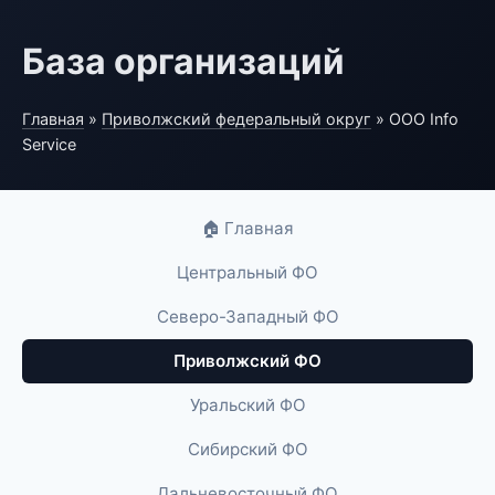
База организаций
Главная
»
Приволжский федеральный округ
» ООО Info
Service
🏠 Главная
Центральный ФО
Северо-Западный ФО
Приволжский ФО
Уральский ФО
Сибирский ФО
Дальневосточный ФО