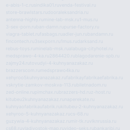
e-abis-1-c.ru
sindika01.ru
venda-festival.ru
store-brawlstars.ru
dooraleksandria.ru
antenna-highly.ru
mine-lab-msk.ru
1-mus.ru
3-sex-porn.ru
ban-damn.ru
purse-factory.ru
viagra-tablet.ru
fasbags.ru
adler-jun.ru
bandamn.ru
fincontech.ru
3sexporn.ru
1mus.ru
darksand.ru
rebus-toys.ru
minelab-msk.ru
alabuga-cityhotel.ru
medsprawo-4-ka.ru
2864420.ru
blagodarenie-spb.ru
zajmy24.ru
tovudyi-4-kuhnyanazakaz.ru
brazzerscom.ru
medsprawo4ka.ru
xehyroo5kuhnyanazakaz.ru
fabrikayfabrikaefabrika.ru
vskrytie-zamkov-moskva-113.ru
biletnadom.ru
zed-online.ru
pimchax.ru
brazzers-hd.ru
z-host.ru
kitubeu2kuhnyanazakaz.ru
naperekate.ru
kuhnyaofabrikaufabrik.ru
kitubeu-2-kuhnyanazakaz.ru
xehyroo-5-kuhnyanazakaz.ru
cs-68.ru
guzywia-4-kuhnyanazakaz.ru
mir-tk.ru
vlknrussia.ru
cs68.ru
vladivostok-map.ru
video-seks.ru
bankaribi.ru