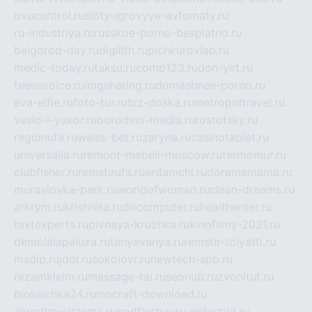
ovucontrol.ru
sloty-igrovyye-avtomaty.ru
ru-industriya.ru
russkoe-porno-besplatno.ru
belgorod-day.ru
digilith.ru
pichkurovlab.ru
medic-today.ru
taksu.ru
comp123.ru
don-ykt.ru
teensvoice.ru
imgsharing.ru
domashnee-porno.ru
eva-elfie.ru
foto-tur.ru
biz-doska.ru
metropoltravel.ru
veslo-i-yakor.ru
borodino-media.ru
rostotsky.ru
regionufa.ru
weiss-bet.ru
zaryna.ru
casinotablet.ru
universalia.ru
remont-mebeli-moscow.ru
termomur.ru
clubfisher.ru
remstirufa.ru
erdamchi.ru
doramamama.ru
muraviovka-park.ru
worldofwoman.ru
clean-dreams.ru
arkrym.ru
kristinita.ru
dircomputer.ru
healthenter.ru
textexperts.ru
pivnaya-kruzhka.ru
kinofilmy-2021.ru
demolalapaluza.ru
tanyavanya.ru
remstir-tolyatti.ru
msdip.ru
jdol.ru
sokolovr.ru
newtech-spb.ru
rezemkleim.ru
massage-tai.ru
seonub.ru
zvonitut.ru
biolisichka24.ru
mncraft-download.ru
algoritm-sistema.ru
godflesh.ru
ru-industria.ru