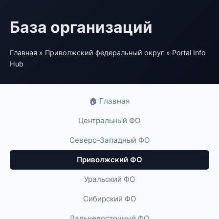
База организаций
Главная
»
Приволжский федеральный округ
» Portal Info
Hub
🏠 Главная
Центральный ФО
Северо-Западный ФО
Приволжский ФО
Уральский ФО
Сибирский ФО
Дальневосточный ФО