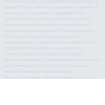
act1.spb.ru
polyglot.com.ru
gidlipetsk.ru
ooo-driada.ru
detsad125.ru
mir-zdoroviya.ru
bruslanovo.ru
siterem.ru
council.spb.ru
лодкипатриот.рф
kafekolizey.ru
iclub.net.ru
gazon-easy.ru
sugarepilekb.ru
grinox.ru
pylesostineco.ru
msts-ozarenie.ru
kameryjooan.ru
artemovskij.ru
dopler.spb.ru
aid70.ru
metall-perm.ru
ndm.msk.ru
ratingzooshop.ru
apiaccess.ru
globalautotrade.info
bezverhovskoe.ru
drsschool.ru
ZOOSMART.SPB.RU
dalakony.ru
medikijob.ru
remontt.spb.ru
photostudia.spb.ru
myragon.ru
terramia.ru
academy62.ru
gardengallereya.ru
rti.com.ru
artem-news.ru
biserinca.ru
krasnodarkurort.com
imshowtv.ru
mebel-v-tule.ru
mobtopik.ru
pcsecurity.net.ru
tool-sib.ru
multimetrunit.ru
sp-tour.ru
fan-cs.ru
santeh-russia.ru
symbian9.net.ru
DSHAIR.RU
tmmotors.spb.ru
xjocuricopii.com
musavtomat.msk.ru
obustrojdom.ru
sovetcik.ru
ybaranovskaya.ru
ppknews.ru
cult-alshei.ru
JAPANRUSSIA.RU