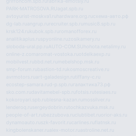
griffoncom.spb.ru
fabrika-emotsiy.ru
PARK-MATROSOVA.RU
agat.spb.ru
avtoyurist-moskva1.ru
hardware.org.ru
схема-авто.рф
dg-lab.ru
angrup.ru
recruiter.spb.ru
music8.spb.ru
krsk124.ru
kubok.spb.ru
romanofforex.ru
analitikaplus.ru
spyonline.ru
zosikamery.ru
sloboda-ural.pp.ru
AUTO-COM.SU
hohota.net
alimy.ru
online-z.com
aromat-vostoka.ru
otdelkaexp.ru
mobilvest.ru
bbd.net.ru
mebelshop.msk.ru
smp-forum.ru
bastion-td.ru
kosmoscreative.ru
avrmotors.ru
art-galadesign.ru
tiffany-c.ru
ecostep-samara.ru
d-p.spb.ru
галактика73.рф
sko.com.ru
davitamebel-spb.ru
fotsis.ru
tesiaes.ru
kokoroyari.spb.ru
blesna-kazan.ru
mossilver.ru
lenderoq.ru
sergeydobrin.ru
tochkazvuka.msk.ru
people-of-art.ru
bezzubova.ru
clubtibet.ru
orior-aks.ru
dynamoauto.ru
szk-favorit.ru
carlines.ru
flatnsk.ru
kingbolenskaner.ru
alex-motor.ru
astroline.net.ru