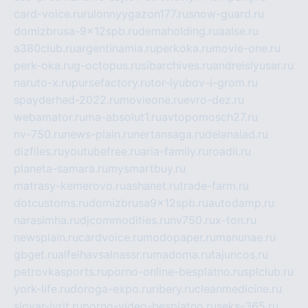
card-voice.ru
rulonnyygazon177.ru
snow-guard.ru
domizbrusa-9x12spb.ru
demaholding.ru
aalse.ru
a380club.ru
argentinamia.ru
perkoka.ru
movie-one.ru
perk-oka.ru
g-octopus.ru
sibarchives.ru
andreislyusar.ru
naruto-x.ru
pursefactory.ru
tor-lyubov-i-grom.ru
spayderhed-2022.ru
movieone.ru
evro-dez.ru
webamator.ru
ma-absolut1.ru
avtopomosch27.ru
nv-750.ru
news-plain.ru
nertansaga.ru
delanalad.ru
dizfiles.ru
youtubefree.ru
aria-family.ru
roadli.ru
planeta-samara.ru
mysmartbuy.ru
matrasy-kemerovo.ru
ashanet.ru
trade-farm.ru
dotcustoms.ru
domizbrusa9x12spb.ru
autodamp.ru
narasimha.ru
djcommodities.ru
nv750.ru
x-ton.ru
newsplain.ru
cardvoice.ru
modopaper.ru
manunae.ru
gbget.ru
alfeihavsalnassr.ru
madoma.ru
tajuncos.ru
petrovkasports.ru
porno-online-besplatno.ru
splclub.ru
york-life.ru
doroga-expo.ru
ribery.ru
cleanmedicine.ru
slovar-ivrit.ru
porno-video-besplatno.ru
seks-365.ru