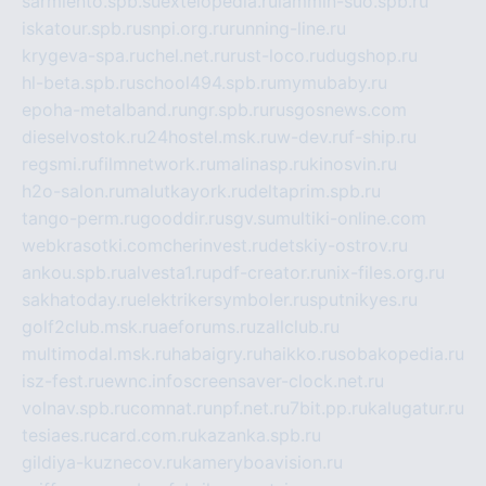
sarmiento.spb.su
extelopedia.ru
lammin-suo.spb.ru
iskatour.spb.ru
snpi.org.ru
running-line.ru
krygeva-spa.ru
chel.net.ru
rust-loco.ru
dugshop.ru
hl-beta.spb.ru
school494.spb.ru
mymubaby.ru
epoha-metalband.ru
ngr.spb.ru
rusgosnews.com
dieselvostok.ru
24hostel.msk.ru
w-dev.ru
f-ship.ru
regsmi.ru
filmnetwork.ru
malinasp.ru
kinosvin.ru
h2o-salon.ru
malutkayork.ru
deltaprim.spb.ru
tango-perm.ru
gooddir.ru
sgv.su
multiki-online.com
webkrasotki.com
cherinvest.ru
detskiy-ostrov.ru
ankou.spb.ru
alvesta1.ru
pdf-creator.ru
nix-files.org.ru
sakhatoday.ru
elektrikersymboler.ru
sputnikyes.ru
golf2club.msk.ru
aeforums.ru
zallclub.ru
multimodal.msk.ru
habaigry.ru
haikko.ru
sobakopedia.ru
isz-fest.ru
ewnc.info
screensaver-clock.net.ru
volnav.spb.ru
comnat.ru
npf.net.ru
7bit.pp.ru
kalugatur.ru
tesiaes.ru
card.com.ru
kazanka.spb.ru
gildiya-kuznecov.ru
kameryboavision.ru