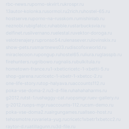
rbc-news.ru
porno-skvirt.ru
krospr.ru
13autor-kolonka.ru
sormol.ru
2rich.ru
hostel-65.ru
hostserve.ru
porno-na-russkom.ru
mishinlab.ru
neznobi.ru
bigfatcc.ru
habble.ru
starbucksvia.ru
delfinet.ru
silvernano.ru
elestal.ru
vektor-doroga.ru
velotrenajery.ru
pronso54.ru
lenasever.ru
lovinskix.ru
show-pets.ru
smartnews03.ru
discofoxworld.ru
miraclecoon.ru
pongup.ru
hostel65.ru
liura.ru
glasspb.ru
firehunters.ru
gribowo.ru
gnalis.ru
bulkitula.ru
hometown-france.ru
1-xbeticricetc-1-xbetti-5.ru
shop-garena.ru
cricetc-1-xbetr-1-xbetcc-2.ru
one-life-story.ru
top-halyava.ru
accounts112.ru
poka-vse-doma-2.ru
3-d-file.ru
hahahaharms.ru
g2012.ru
tst-1.ru
shaggy-cat.ru
opsmgr.ru
ev-gallery.ru
g-2012.ru
ops-mgr.ru
accounts-112.ru
csm-demo.ru
poka-vse-doma2.ru
airgungames.ru
allseo-host.ru
tehosmotre.ru
varieta-yug.ru
cricetc1xbetr1xbetcc2.ru
raytor-d.ru
atillagunn.ru
3d-file.ru