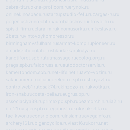
zebra-tlt.ru
okna-proficom.ru
erynok.ru
onlinekinospace.ru
startupstudio-fefu.ru
zarges-ru.ru
gegenjustizunrecht.ru
autobalashov.ru
utrovortu.ru
spiski-firm.ru
elara-m.ru
kinomusorka.ru
mkcslava.ru
2bets.ru
vintovoykompressor.ru
birminghamvsfulham.ru
sarmat-komp.ru
pioneeri.ru
amadis-chocolate.ru
shkurki-karakulya.ru
kanotiforet.spb.ru
tutmassage.ru
ecolog.org.ru
praga.spb.ru
falcorussia.ru
autodoctorservis.ru
kamertondom.spb.ru
net-life.net.ru
avto-vozim.ru
sakhcamera.ru
alliance-electro.spb.ru
stroyavt.ru
controlweb1.ru
tdsak74.ru
kinzozo-ru.ru
kvotka.ru
iron-snab.ru
costa-bella.ru
eugrus.pp.ru
associaciya39.ru
primexpo.spb.ru
bezmorchin.ru
ia2.ru
cpt21.ru
ispecspb.ru
regahost.ru
kolosok-elita.ru
tae-kwon.ru
consrio.com.ru
insiam.ru
avegainfo.ru
archery161.ru
bigencyclica.ru
vlast16.ru
korru.net