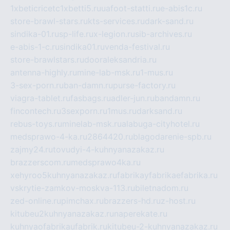
1xbeticricetc1xbetti5.ru
uafoot-statti.ru
e-abis1c.ru
store-brawl-stars.ru
kts-services.ru
dark-sand.ru
sindika-01.ru
sp-life.ru
x-legion.ru
sib-archives.ru
e-abis-1-c.ru
sindika01.ru
venda-festival.ru
store-brawlstars.ru
dooraleksandria.ru
antenna-highly.ru
mine-lab-msk.ru
1-mus.ru
3-sex-porn.ru
ban-damn.ru
purse-factory.ru
viagra-tablet.ru
fasbags.ru
adler-jun.ru
bandamn.ru
fincontech.ru
3sexporn.ru
1mus.ru
darksand.ru
rebus-toys.ru
minelab-msk.ru
alabuga-cityhotel.ru
medsprawo-4-ka.ru
2864420.ru
blagodarenie-spb.ru
zajmy24.ru
tovudyi-4-kuhnyanazakaz.ru
brazzerscom.ru
medsprawo4ka.ru
xehyroo5kuhnyanazakaz.ru
fabrikayfabrikaefabrika.ru
vskrytie-zamkov-moskva-113.ru
biletnadom.ru
zed-online.ru
pimchax.ru
brazzers-hd.ru
z-host.ru
kitubeu2kuhnyanazakaz.ru
naperekate.ru
kuhnyaofabrikaufabrik.ru
kitubeu-2-kuhnyanazakaz.ru