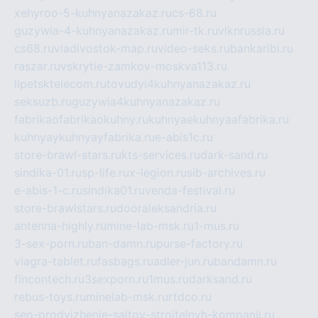
xehyroo-5-kuhnyanazakaz.ru
cs-68.ru
guzywia-4-kuhnyanazakaz.ru
mir-tk.ru
vlknrussia.ru
cs68.ru
vladivostok-map.ru
video-seks.ru
bankaribi.ru
raszar.ru
vskrytie-zamkov-moskva113.ru
lipetsktelecom.ru
tovudyi4kuhnyanazakaz.ru
seksuzb.ru
guzywia4kuhnyanazakaz.ru
fabrikaofabrikaokuhny.ru
kuhnyaekuhnyaafabrika.ru
kuhnyaykuhnyayfabrika.ru
e-abis1c.ru
store-brawl-stars.ru
kts-services.ru
dark-sand.ru
sindika-01.ru
sp-life.ru
x-legion.ru
sib-archives.ru
e-abis-1-c.ru
sindika01.ru
venda-festival.ru
store-brawlstars.ru
dooraleksandria.ru
antenna-highly.ru
mine-lab-msk.ru
1-mus.ru
3-sex-porn.ru
ban-damn.ru
purse-factory.ru
viagra-tablet.ru
fasbags.ru
adler-jun.ru
bandamn.ru
fincontech.ru
3sexporn.ru
1mus.ru
darksand.ru
rebus-toys.ru
minelab-msk.ru
rtdco.ru
seo-prodvizhenie-sajtov-stroitelnyh-kompanij.ru