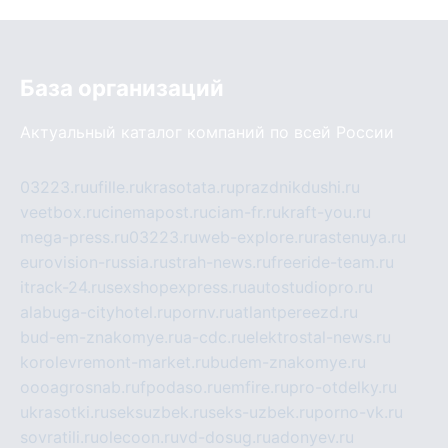
База организаций
Актуальный каталог компаний по всей России
03223.ru
ufille.ru
krasotata.ru
prazdnikdushi.ru
veetbox.ru
cinemapost.ru
ciam-fr.ru
kraft-you.ru
mega-press.ru
03223.ru
web-explore.ru
rastenuya.ru
eurovision-russia.ru
strah-news.ru
freeride-team.ru
itrack-24.ru
sexshopexpress.ru
autostudiopro.ru
alabuga-cityhotel.ru
pornv.ru
atlantpereezd.ru
bud-em-znakomye.ru
a-cdc.ru
elektrostal-news.ru
korolevremont-market.ru
budem-znakomye.ru
oooagrosnab.ru
fpodaso.ru
emfire.ru
pro-otdelky.ru
ukrasotki.ru
seksuzbek.ru
seks-uzbek.ru
porno-vk.ru
sovratili.ru
olecoon.ru
vd-dosug.ru
adonyev.ru