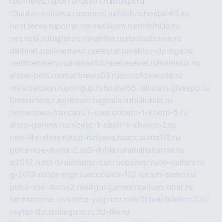
rbc-news.ru
porno-skvirt.ru
krospr.ru
13autor-kolonka.ru
sormol.ru
2rich.ru
hostel-65.ru
hostserve.ru
porno-na-russkom.ru
mishinlab.ru
neznobi.ru
bigfatcc.ru
habble.ru
starbucksvia.ru
delfinet.ru
silvernano.ru
elestal.ru
vektor-doroga.ru
velotrenajery.ru
pronso54.ru
lenasever.ru
lovinskix.ru
show-pets.ru
smartnews03.ru
discofoxworld.ru
miraclecoon.ru
pongup.ru
hostel65.ru
liura.ru
glasspb.ru
firehunters.ru
gribowo.ru
gnalis.ru
bulkitula.ru
hometown-france.ru
1-xbeticricetc-1-xbetti-5.ru
shop-garena.ru
cricetc-1-xbetr-1-xbetcc-2.ru
one-life-story.ru
top-halyava.ru
accounts112.ru
poka-vse-doma-2.ru
3-d-file.ru
hahahaharms.ru
g2012.ru
tst-1.ru
shaggy-cat.ru
opsmgr.ru
ev-gallery.ru
g-2012.ru
ops-mgr.ru
accounts-112.ru
csm-demo.ru
poka-vse-doma2.ru
airgungames.ru
allseo-host.ru
tehosmotre.ru
varieta-yug.ru
cricetc1xbetr1xbetcc2.ru
raytor-d.ru
atillagunn.ru
3d-file.ru