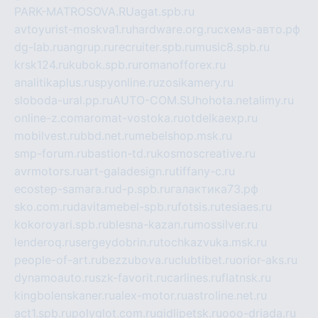
PARK-MATROSOVA.RU
agat.spb.ru
avtoyurist-moskva1.ru
hardware.org.ru
схема-авто.рф
dg-lab.ru
angrup.ru
recruiter.spb.ru
music8.spb.ru
krsk124.ru
kubok.spb.ru
romanofforex.ru
analitikaplus.ru
spyonline.ru
zosikamery.ru
sloboda-ural.pp.ru
AUTO-COM.SU
hohota.net
alimy.ru
online-z.com
aromat-vostoka.ru
otdelkaexp.ru
mobilvest.ru
bbd.net.ru
mebelshop.msk.ru
smp-forum.ru
bastion-td.ru
kosmoscreative.ru
avrmotors.ru
art-galadesign.ru
tiffany-c.ru
ecostep-samara.ru
d-p.spb.ru
галактика73.рф
sko.com.ru
davitamebel-spb.ru
fotsis.ru
tesiaes.ru
kokoroyari.spb.ru
blesna-kazan.ru
mossilver.ru
lenderoq.ru
sergeydobrin.ru
tochkazvuka.msk.ru
people-of-art.ru
bezzubova.ru
clubtibet.ru
orior-aks.ru
dynamoauto.ru
szk-favorit.ru
carlines.ru
flatnsk.ru
kingbolenskaner.ru
alex-motor.ru
astroline.net.ru
act1.spb.ru
polyglot.com.ru
gidlipetsk.ru
ooo-driada.ru