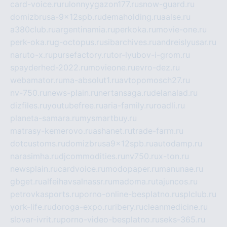
card-voice.ru
rulonnyygazon177.ru
snow-guard.ru
domizbrusa-9x12spb.ru
demaholding.ru
aalse.ru
a380club.ru
argentinamia.ru
perkoka.ru
movie-one.ru
perk-oka.ru
g-octopus.ru
sibarchives.ru
andreislyusar.ru
naruto-x.ru
pursefactory.ru
tor-lyubov-i-grom.ru
spayderhed-2022.ru
movieone.ru
evro-dez.ru
webamator.ru
ma-absolut1.ru
avtopomosch27.ru
nv-750.ru
news-plain.ru
nertansaga.ru
delanalad.ru
dizfiles.ru
youtubefree.ru
aria-family.ru
roadli.ru
planeta-samara.ru
mysmartbuy.ru
matrasy-kemerovo.ru
ashanet.ru
trade-farm.ru
dotcustoms.ru
domizbrusa9x12spb.ru
autodamp.ru
narasimha.ru
djcommodities.ru
nv750.ru
x-ton.ru
newsplain.ru
cardvoice.ru
modopaper.ru
manunae.ru
gbget.ru
alfeihavsalnassr.ru
madoma.ru
tajuncos.ru
petrovkasports.ru
porno-online-besplatno.ru
splclub.ru
york-life.ru
doroga-expo.ru
ribery.ru
cleanmedicine.ru
slovar-ivrit.ru
porno-video-besplatno.ru
seks-365.ru