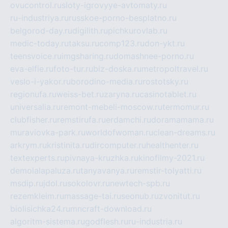
ovucontrol.ru
sloty-igrovyye-avtomaty.ru
ru-industriya.ru
russkoe-porno-besplatno.ru
belgorod-day.ru
digilith.ru
pichkurovlab.ru
medic-today.ru
taksu.ru
comp123.ru
don-ykt.ru
teensvoice.ru
imgsharing.ru
domashnee-porno.ru
eva-elfie.ru
foto-tur.ru
biz-doska.ru
metropoltravel.ru
veslo-i-yakor.ru
borodino-media.ru
rostotsky.ru
regionufa.ru
weiss-bet.ru
zaryna.ru
casinotablet.ru
universalia.ru
remont-mebeli-moscow.ru
termomur.ru
clubfisher.ru
remstirufa.ru
erdamchi.ru
doramamama.ru
muraviovka-park.ru
worldofwoman.ru
clean-dreams.ru
arkrym.ru
kristinita.ru
dircomputer.ru
healthenter.ru
textexperts.ru
pivnaya-kruzhka.ru
kinofilmy-2021.ru
demolalapaluza.ru
tanyavanya.ru
remstir-tolyatti.ru
msdip.ru
jdol.ru
sokolovr.ru
newtech-spb.ru
rezemkleim.ru
massage-tai.ru
seonub.ru
zvonitut.ru
biolisichka24.ru
mncraft-download.ru
algoritm-sistema.ru
godflesh.ru
ru-industria.ru