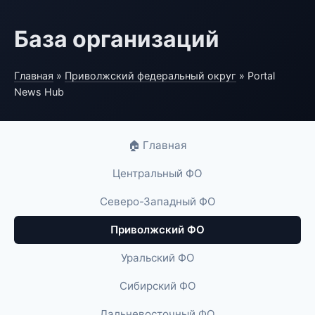
База организаций
Главная
»
Приволжский федеральный округ
» Portal
News Hub
🏠 Главная
Центральный ФО
Северо-Западный ФО
Приволжский ФО
Уральский ФО
Сибирский ФО
Дальневосточный ФО