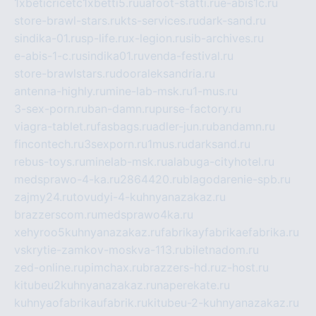
1xbeticricetc1xbetti5.ru
uafoot-statti.ru
e-abis1c.ru
store-brawl-stars.ru
kts-services.ru
dark-sand.ru
sindika-01.ru
sp-life.ru
x-legion.ru
sib-archives.ru
e-abis-1-c.ru
sindika01.ru
venda-festival.ru
store-brawlstars.ru
dooraleksandria.ru
antenna-highly.ru
mine-lab-msk.ru
1-mus.ru
3-sex-porn.ru
ban-damn.ru
purse-factory.ru
viagra-tablet.ru
fasbags.ru
adler-jun.ru
bandamn.ru
fincontech.ru
3sexporn.ru
1mus.ru
darksand.ru
rebus-toys.ru
minelab-msk.ru
alabuga-cityhotel.ru
medsprawo-4-ka.ru
2864420.ru
blagodarenie-spb.ru
zajmy24.ru
tovudyi-4-kuhnyanazakaz.ru
brazzerscom.ru
medsprawo4ka.ru
xehyroo5kuhnyanazakaz.ru
fabrikayfabrikaefabrika.ru
vskrytie-zamkov-moskva-113.ru
biletnadom.ru
zed-online.ru
pimchax.ru
brazzers-hd.ru
z-host.ru
kitubeu2kuhnyanazakaz.ru
naperekate.ru
kuhnyaofabrikaufabrik.ru
kitubeu-2-kuhnyanazakaz.ru