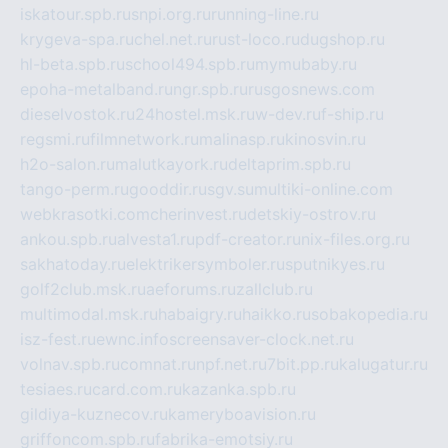
iskatour.spb.ru
snpi.org.ru
running-line.ru
krygeva-spa.ru
chel.net.ru
rust-loco.ru
dugshop.ru
hl-beta.spb.ru
school494.spb.ru
mymubaby.ru
epoha-metalband.ru
ngr.spb.ru
rusgosnews.com
dieselvostok.ru
24hostel.msk.ru
w-dev.ru
f-ship.ru
regsmi.ru
filmnetwork.ru
malinasp.ru
kinosvin.ru
h2o-salon.ru
malutkayork.ru
deltaprim.spb.ru
tango-perm.ru
gooddir.ru
sgv.su
multiki-online.com
webkrasotki.com
cherinvest.ru
detskiy-ostrov.ru
ankou.spb.ru
alvesta1.ru
pdf-creator.ru
nix-files.org.ru
sakhatoday.ru
elektrikersymboler.ru
sputnikyes.ru
golf2club.msk.ru
aeforums.ru
zallclub.ru
multimodal.msk.ru
habaigry.ru
haikko.ru
sobakopedia.ru
isz-fest.ru
ewnc.info
screensaver-clock.net.ru
volnav.spb.ru
comnat.ru
npf.net.ru
7bit.pp.ru
kalugatur.ru
tesiaes.ru
card.com.ru
kazanka.spb.ru
gildiya-kuznecov.ru
kameryboavision.ru
griffoncom.spb.ru
fabrika-emotsiy.ru