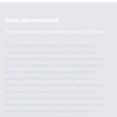
База организаций
Актуальный каталог компаний по всей России
03223.ru
ufille.ru
krasotata.ru
prazdnikdushi.ru
veetbox.ru
cinemapost.ru
ciam-fr.ru
kraft-you.ru
mega-press.ru
03223.ru
web-explore.ru
rastenuya.ru
eurovision-russia.ru
strah-news.ru
freeride-team.ru
itrack-24.ru
sexshopexpress.ru
autostudiopro.ru
alabuga-cityhotel.ru
pornv.ru
atlantpereezd.ru
bud-em-znakomye.ru
a-cdc.ru
elektrostal-news.ru
korolevremont-market.ru
budem-znakomye.ru
oooagrosnab.ru
fpodaso.ru
emfire.ru
pro-otdelky.ru
ukrasotki.ru
seksuzbek.ru
seks-uzbek.ru
porno-vk.ru
sovratili.ru
olecoon.ru
vd-dosug.ru
adonyev.ru