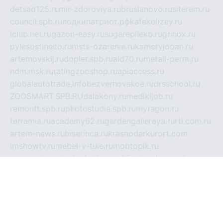
detsad125.ru
mir-zdoroviya.ru
bruslanovo.ru
siterem.ru
council.spb.ru
лодкипатриот.рф
kafekolizey.ru
iclub.net.ru
gazon-easy.ru
sugarepilekb.ru
grinox.ru
pylesostineco.ru
msts-ozarenie.ru
kameryjooan.ru
artemovskij.ru
dopler.spb.ru
aid70.ru
metall-perm.ru
ndm.msk.ru
ratingzooshop.ru
apiaccess.ru
globalautotrade.info
bezverhovskoe.ru
drsschool.ru
ZOOSMART.SPB.RU
dalakony.ru
medikijob.ru
remontt.spb.ru
photostudia.spb.ru
myragon.ru
terramia.ru
academy62.ru
gardengallereya.ru
rti.com.ru
artem-news.ru
biserinca.ru
krasnodarkurort.com
imshowtv.ru
mebel-v-tule.ru
mobtopik.ru
pcsecurity.net.ru
tool-sib.ru
multimetrunit.ru
sp-tour.ru
fan-cs.ru
santeh-russia.ru
symbian9.net.ru
DSHAIR.RU
tmmotors.spb.ru
xjocuricopii.com
musavtomat.msk.ru
obustrojdom.ru
sovetcik.ru
ybaranovskaya.ru
ppknews.ru
cult-alshei.ru
JAPANRUSSIA.RU
proekciyamebel.ru
imper-finans.ru
rim.org.ru