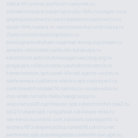
zebra-tlt.ru
okna-proficom.ru
erynok.ru
onlinekinospace.ru
startupstudio-fefu.ru
zarges-ru.ru
gegenjustizunrecht.ru
autobalashov.ru
utrovortu.ru
spiski-firm.ru
elara-m.ru
kinomusorka.ru
mkcslava.ru
2bets.ru
vintovoykompressor.ru
birminghamvsfulham.ru
sarmat-komp.ru
pioneeri.ru
amadis-chocolate.ru
shkurki-karakulya.ru
kanotiforet.spb.ru
tutmassage.ru
ecolog.org.ru
praga.spb.ru
falcorussia.ru
autodoctorservis.ru
kamertondom.spb.ru
net-life.net.ru
avto-vozim.ru
sakhcamera.ru
alliance-electro.spb.ru
stroyavt.ru
controlweb1.ru
tdsak74.ru
kinzozo-ru.ru
kvotka.ru
iron-snab.ru
costa-bella.ru
eugrus.pp.ru
associaciya39.ru
primexpo.spb.ru
bezmorchin.ru
ia2.ru
cpt21.ru
ispecspb.ru
regahost.ru
kolosok-elita.ru
tae-kwon.ru
consrio.com.ru
insiam.ru
avegainfo.ru
archery161.ru
bigencyclica.ru
vlast16.ru
korru.net
sarmiento.spb.su
extelopedia.ru
lammin-suo.spb.ru