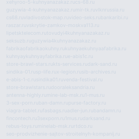
xehyroo-5-kuhnyanazakaz.ru
cs-68.ru
guzywia-4-kuhnyanazakaz.ru
mir-tk.ru
vlknrussia.ru
cs68.ru
vladivostok-map.ru
video-seks.ru
bankaribi.ru
raszar.ru
vskrytie-zamkov-moskva113.ru
lipetsktelecom.ru
tovudyi4kuhnyanazakaz.ru
seksuzb.ru
guzywia4kuhnyanazakaz.ru
fabrikaofabrikaokuhny.ru
kuhnyaekuhnyaafabrika.ru
kuhnyaykuhnyayfabrika.ru
e-abis1c.ru
store-brawl-stars.ru
kts-services.ru
dark-sand.ru
sindika-01.ru
sp-life.ru
x-legion.ru
sib-archives.ru
e-abis-1-c.ru
sindika01.ru
venda-festival.ru
store-brawlstars.ru
dooraleksandria.ru
antenna-highly.ru
mine-lab-msk.ru
1-mus.ru
3-sex-porn.ru
ban-damn.ru
purse-factory.ru
viagra-tablet.ru
fasbags.ru
adler-jun.ru
bandamn.ru
fincontech.ru
3sexporn.ru
1mus.ru
darksand.ru
rebus-toys.ru
minelab-msk.ru
rtdco.ru
seo-prodvizhenie-sajtov-stroitelnyh-kompanij.ru