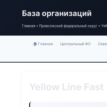
База организаций
Главная
»
Приволжский федеральный округ
» Yel
🏠 Главная
Центральный ФО
Севе
Yellow Line Fast