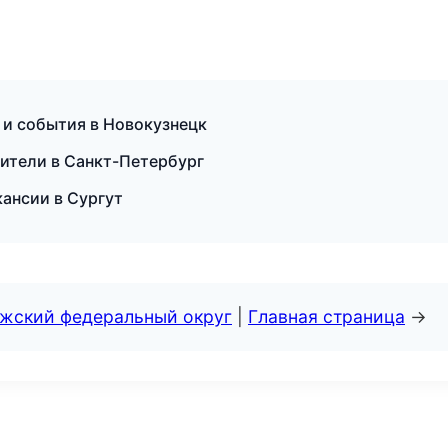
 и события в Новокузнецк
дители в Санкт-Петербург
кансии в Сургут
лжский федеральный округ
|
Главная страница
→