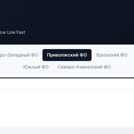
low Line Fast
ро-Западный ФО
Приволжский ФО
Уральский ФО
Южный ФО
Северо-Кавказский ФО