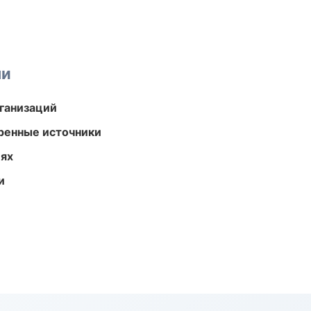
ми
ганизаций
еренные источники
иях
и