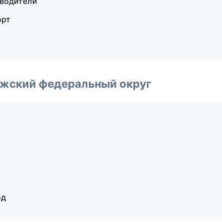
еводители
орт
лжский федеральный округ
од