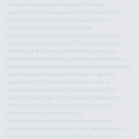
3-sex-porn.ru
ban-damn.ru
purse-factory.ru
viagra-tablet.ru
fasbags.ru
adler-jun.ru
bandamn.ru
fincontech.ru
3sexporn.ru
1mus.ru
darksand.ru
rebus-toys.ru
minelab-msk.ru
rtdco.ru
seo-prodvizhenie-sajtov-stroitelnyh-kompanij.ru
card-voice.ru
rulonnyygazon177.ru
snow-guard.ru
domizbrusa-9x12spb.ru
demaholding.ru
aalse.ru
a380club.ru
argentinamia.ru
perkoka.ru
movie-one.ru
perk-oka.ru
g-octopus.ru
sibarchives.ru
andreislyusar.ru
naruto-x.ru
pursefactory.ru
tor-lyubov-i-grom.ru
spayderhed-2022.ru
movieone.ru
evro-dez.ru
webamator.ru
ma-absolut1.ru
avtopomosch27.ru
nv-750.ru
news-plain.ru
nertansaga.ru
delanalad.ru
dizfiles.ru
youtubefree.ru
aria-family.ru
roadli.ru
planeta-samara.ru
mysmartbuy.ru
matrasy-kemerovo.ru
ashanet.ru
trade-farm.ru
dotcustoms.ru
domizbrusa9x12spb.ru
autodamp.ru
narasimha.ru
djcommodities.ru
nv750.ru
x-ton.ru