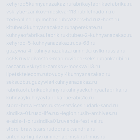
xehyroo5kuhnyanazakaz.ru
fabrikayfabrikaefabrika.ru
vskrytie-zamkov-moskva-113.ru
biletnadom.ru
zed-online.ru
pimchax.ru
brazzers-hd.ru
z-host.ru
kitubeu2kuhnyanazakaz.ru
naperekate.ru
kuhnyaofabrikaufabrik.ru
kitubeu-2-kuhnyanazakaz.ru
xehyroo-5-kuhnyanazakaz.ru
cs-68.ru
guzywia-4-kuhnyanazakaz.ru
mir-tk.ru
vlknrussia.ru
cs68.ru
vladivostok-map.ru
video-seks.ru
bankaribi.ru
raszar.ru
vskrytie-zamkov-moskva113.ru
lipetsktelecom.ru
tovudyi4kuhnyanazakaz.ru
seksuzb.ru
guzywia4kuhnyanazakaz.ru
fabrikaofabrikaokuhny.ru
kuhnyaekuhnyaafabrika.ru
kuhnyaykuhnyayfabrika.ru
e-abis1c.ru
store-brawl-stars.ru
kts-services.ru
dark-sand.ru
sindika-01.ru
sp-life.ru
x-legion.ru
sib-archives.ru
e-abis-1-c.ru
sindika01.ru
venda-festival.ru
store-brawlstars.ru
dooraleksandria.ru
antenna-highly.ru
mine-lab-msk.ru
1-mus.ru