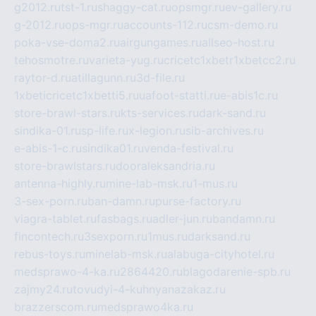
g2012.ru
tst-1.ru
shaggy-cat.ru
opsmgr.ru
ev-gallery.ru
g-2012.ru
ops-mgr.ru
accounts-112.ru
csm-demo.ru
poka-vse-doma2.ru
airgungames.ru
allseo-host.ru
tehosmotre.ru
varieta-yug.ru
cricetc1xbetr1xbetcc2.ru
raytor-d.ru
atillagunn.ru
3d-file.ru
1xbeticricetc1xbetti5.ru
uafoot-statti.ru
e-abis1c.ru
store-brawl-stars.ru
kts-services.ru
dark-sand.ru
sindika-01.ru
sp-life.ru
x-legion.ru
sib-archives.ru
e-abis-1-c.ru
sindika01.ru
venda-festival.ru
store-brawlstars.ru
dooraleksandria.ru
antenna-highly.ru
mine-lab-msk.ru
1-mus.ru
3-sex-porn.ru
ban-damn.ru
purse-factory.ru
viagra-tablet.ru
fasbags.ru
adler-jun.ru
bandamn.ru
fincontech.ru
3sexporn.ru
1mus.ru
darksand.ru
rebus-toys.ru
minelab-msk.ru
alabuga-cityhotel.ru
medsprawo-4-ka.ru
2864420.ru
blagodarenie-spb.ru
zajmy24.ru
tovudyi-4-kuhnyanazakaz.ru
brazzerscom.ru
medsprawo4ka.ru