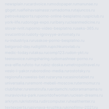
newsplain.ru
cardvoice.ru
modopaper.ru
manunae.ru
gbget.ru
alfeihavsalnassr.ru
madoma.ru
tajuncos.ru
petrovkasports.ru
porno-online-besplatno.ru
splclub.ru
york-life.ru
doroga-expo.ru
ribery.ru
cleanmedicine.ru
slovar-ivrit.ru
porno-video-besplatno.ru
seks-365.ru
ovucontrol.ru
sloty-igrovyye-avtomaty.ru
ru-industriya.ru
russkoe-porno-besplatno.ru
belgorod-day.ru
digilith.ru
pichkurovlab.ru
medic-today.ru
taksu.ru
comp123.ru
don-ykt.ru
teensvoice.ru
imgsharing.ru
domashnee-porno.ru
eva-elfie.ru
foto-tur.ru
biz-doska.ru
metropoltravel.ru
veslo-i-yakor.ru
borodino-media.ru
rostotsky.ru
regionufa.ru
weiss-bet.ru
zaryna.ru
casinotablet.ru
universalia.ru
remont-mebeli-moscow.ru
termomur.ru
clubfisher.ru
remstirufa.ru
erdamchi.ru
doramamama.ru
muraviovka-park.ru
worldofwoman.ru
clean-dreams.ru
arkrym.ru
kristinita.ru
dircomputer.ru
healthenter.ru
textexperts.ru
pivnaya-kruzhka.ru
kinofilmy-2021.ru