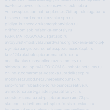
isz-fest.ru
ewnc.info
screensaver-clock.net.ru
volnav.spb.ru
comnat.ru
npf.net.ru
7bit.pp.ru
kalugatur.ru
tesiaes.ru
card.com.ru
kazanka.spb.ru
gildiya-kuznecov.ru
kameryboavision.ru
griffoncom.spb.ru
fabrika-emotsiy.ru
PARK-MATROSOVA.RU
agat.spb.ru
avtoyurist-moskva1.ru
hardware.org.ru
схема-авто.рф
dg-lab.ru
angrup.ru
recruiter.spb.ru
music8.spb.ru
krsk124.ru
kubok.spb.ru
romanofforex.ru
analitikaplus.ru
spyonline.ru
zosikamery.ru
sloboda-ural.pp.ru
AUTO-COM.SU
hohota.net
alimy.ru
online-z.com
aromat-vostoka.ru
otdelkaexp.ru
mobilvest.ru
bbd.net.ru
mebelshop.msk.ru
smp-forum.ru
bastion-td.ru
kosmoscreative.ru
avrmotors.ru
art-galadesign.ru
tiffany-c.ru
ecostep-samara.ru
d-p.spb.ru
галактика73.рф
sko.com.ru
davitamebel-spb.ru
fotsis.ru
tesiaes.ru
kokoroyari.spb.ru
blesna-kazan.ru
mossilver.ru