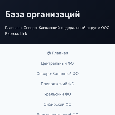
База организаций
Главная
»
Северо-Кавказский федеральный округ
» ООО
Express Link
🏠 Главная
Центральный ФО
Северо-Западный ФО
Приволжский ФО
Уральский ФО
Сибирский ФО
Дальневосточный ФО