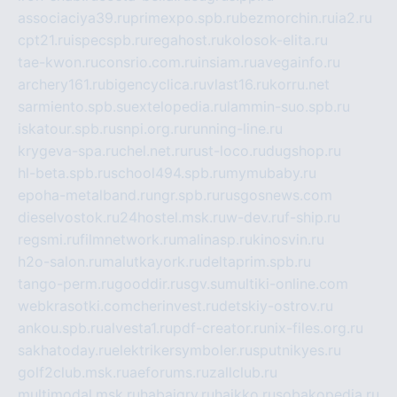
associaciya39.ru
primexpo.spb.ru
bezmorchin.ru
ia2.ru
cpt21.ru
ispecspb.ru
regahost.ru
kolosok-elita.ru
tae-kwon.ru
consrio.com.ru
insiam.ru
avegainfo.ru
archery161.ru
bigencyclica.ru
vlast16.ru
korru.net
sarmiento.spb.su
extelopedia.ru
lammin-suo.spb.ru
iskatour.spb.ru
snpi.org.ru
running-line.ru
krygeva-spa.ru
chel.net.ru
rust-loco.ru
dugshop.ru
hl-beta.spb.ru
school494.spb.ru
mymubaby.ru
epoha-metalband.ru
ngr.spb.ru
rusgosnews.com
dieselvostok.ru
24hostel.msk.ru
w-dev.ru
f-ship.ru
regsmi.ru
filmnetwork.ru
malinasp.ru
kinosvin.ru
h2o-salon.ru
malutkayork.ru
deltaprim.spb.ru
tango-perm.ru
gooddir.ru
sgv.su
multiki-online.com
webkrasotki.com
cherinvest.ru
detskiy-ostrov.ru
ankou.spb.ru
alvesta1.ru
pdf-creator.ru
nix-files.org.ru
sakhatoday.ru
elektrikersymboler.ru
sputnikyes.ru
golf2club.msk.ru
aeforums.ru
zallclub.ru
multimodal.msk.ru
habaigry.ru
haikko.ru
sobakopedia.ru