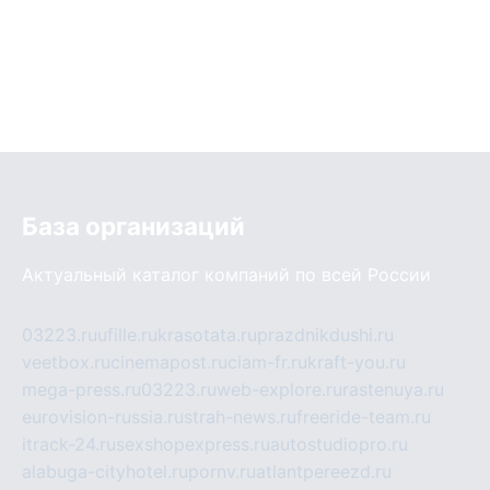
База организаций
Актуальный каталог компаний по всей России
03223.ru
ufille.ru
krasotata.ru
prazdnikdushi.ru
veetbox.ru
cinemapost.ru
ciam-fr.ru
kraft-you.ru
mega-press.ru
03223.ru
web-explore.ru
rastenuya.ru
eurovision-russia.ru
strah-news.ru
freeride-team.ru
itrack-24.ru
sexshopexpress.ru
autostudiopro.ru
alabuga-cityhotel.ru
pornv.ru
atlantpereezd.ru