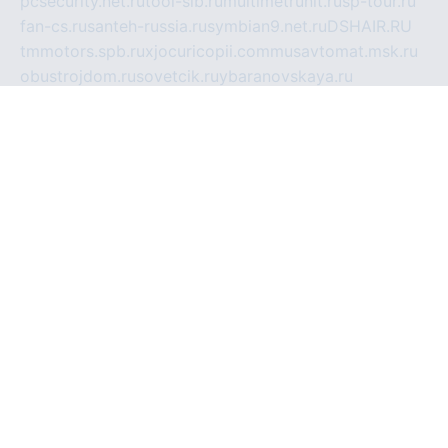
pcsecurity.net.ru
tool-sib.ru
multimetrunit.ru
sp-tour.ru
fan-cs.ru
santeh-russia.ru
symbian9.net.ru
DSHAIR.RU
tmmotors.spb.ru
xjocuricopii.com
musavtomat.msk.ru
obustrojdom.ru
sovetcik.ru
ybaranovskaya.ru
ppknews.ru
cult-alshei.ru
JAPANRUSSIA.RU
proekciyamebel.ru
imper-finans.ru
rim.org.ru
glamourai.ru
brassminus.ru
zabor-pro.ru
ftn.pp.ru
dorogoe58.ru
laimengpacker.ru
kuzova-zapchasti.ru
sageerp.ru
taxodrom.ru
dsrazvitie.ru
hardcity.net.ru
ratinghomegames.ru
topservice25.ru
gubernyan.ru
gtglasslined.ru
ii4.ru
tssport.spb.ru
andorra24.com
blackwallstreet.ru
oboimos.ru
optim-doors.com.ru
ikuch.ru
nycr.org.ru
npa21.ru
vremya-ch.spb.ru
desert000.ru
ivtorgi.ru
ifiori.ru
catalog-statei.ru
dcv.org.ru
spetsmaster174.ru
ipkameryhiseeu.ru
dum26.ru
ruspol.spb.ru
fr-opendp.ru
kam-solnyshko.ru
cheyenne-arapaho.ru
sevzapmetal.spb.ru
ted-lapidus.spb.ru
parasite-eliminator.ru