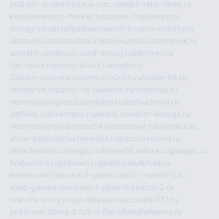
bud-em-znakomye.ru
a-cdc.ru
elektrostal-news.ru
korolevremont-market.ru
budem-znakomye.ru
oooagrosnab.ru
fpodaso.ru
emfire.ru
pro-otdelky.ru
ukrasotki.ru
seksuzbek.ru
seks-uzbek.ru
porno-vk.ru
sovratili.ru
olecoon.ru
vd-dosug.ru
adonyev.ru
rbc-news.ru
porno-skvirt.ru
krospr.ru
13autor-kolonka.ru
sormol.ru
2rich.ru
hostel-65.ru
hostserve.ru
porno-na-russkom.ru
mishinlab.ru
neznobi.ru
bigfatcc.ru
habble.ru
starbucksvia.ru
delfinet.ru
silvernano.ru
elestal.ru
vektor-doroga.ru
velotrenajery.ru
pronso54.ru
lenasever.ru
lovinskix.ru
show-pets.ru
smartnews03.ru
discofoxworld.ru
miraclecoon.ru
pongup.ru
hostel65.ru
liura.ru
glasspb.ru
firehunters.ru
gribowo.ru
gnalis.ru
bulkitula.ru
hometown-france.ru
1-xbeticricetc-1-xbetti-5.ru
shop-garena.ru
cricetc-1-xbetr-1-xbetcc-2.ru
one-life-story.ru
top-halyava.ru
accounts112.ru
poka-vse-doma-2.ru
3-d-file.ru
hahahaharms.ru