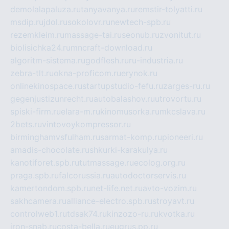
demolalapaluza.ru
tanyavanya.ru
remstir-tolyatti.ru
msdip.ru
jdol.ru
sokolovr.ru
newtech-spb.ru
rezemkleim.ru
massage-tai.ru
seonub.ru
zvonitut.ru
biolisichka24.ru
mncraft-download.ru
algoritm-sistema.ru
godflesh.ru
ru-industria.ru
zebra-tlt.ru
okna-proficom.ru
erynok.ru
onlinekinospace.ru
startupstudio-fefu.ru
zarges-ru.ru
gegenjustizunrecht.ru
autobalashov.ru
utrovortu.ru
spiski-firm.ru
elara-m.ru
kinomusorka.ru
mkcslava.ru
2bets.ru
vintovoykompressor.ru
birminghamvsfulham.ru
sarmat-komp.ru
pioneeri.ru
amadis-chocolate.ru
shkurki-karakulya.ru
kanotiforet.spb.ru
tutmassage.ru
ecolog.org.ru
praga.spb.ru
falcorussia.ru
autodoctorservis.ru
kamertondom.spb.ru
net-life.net.ru
avto-vozim.ru
sakhcamera.ru
alliance-electro.spb.ru
stroyavt.ru
controlweb1.ru
tdsak74.ru
kinzozo-ru.ru
kvotka.ru
iron-snab.ru
costa-bella.ru
eugrus.pp.ru