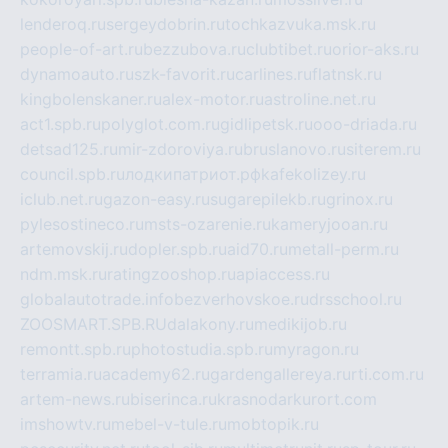
lenderoq.ru
sergeydobrin.ru
tochkazvuka.msk.ru
people-of-art.ru
bezzubova.ru
clubtibet.ru
orior-aks.ru
dynamoauto.ru
szk-favorit.ru
carlines.ru
flatnsk.ru
kingbolenskaner.ru
alex-motor.ru
astroline.net.ru
act1.spb.ru
polyglot.com.ru
gidlipetsk.ru
ooo-driada.ru
detsad125.ru
mir-zdoroviya.ru
bruslanovo.ru
siterem.ru
council.spb.ru
лодкипатриот.рф
kafekolizey.ru
iclub.net.ru
gazon-easy.ru
sugarepilekb.ru
grinox.ru
pylesostineco.ru
msts-ozarenie.ru
kameryjooan.ru
artemovskij.ru
dopler.spb.ru
aid70.ru
metall-perm.ru
ndm.msk.ru
ratingzooshop.ru
apiaccess.ru
globalautotrade.info
bezverhovskoe.ru
drsschool.ru
ZOOSMART.SPB.RU
dalakony.ru
medikijob.ru
remontt.spb.ru
photostudia.spb.ru
myragon.ru
terramia.ru
academy62.ru
gardengallereya.ru
rti.com.ru
artem-news.ru
biserinca.ru
krasnodarkurort.com
imshowtv.ru
mebel-v-tule.ru
mobtopik.ru