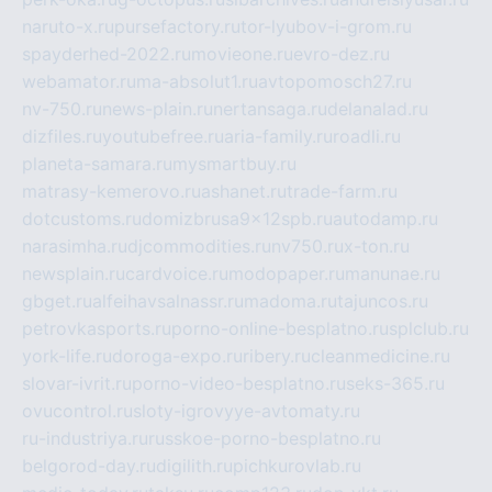
naruto-x.ru
pursefactory.ru
tor-lyubov-i-grom.ru
spayderhed-2022.ru
movieone.ru
evro-dez.ru
webamator.ru
ma-absolut1.ru
avtopomosch27.ru
nv-750.ru
news-plain.ru
nertansaga.ru
delanalad.ru
dizfiles.ru
youtubefree.ru
aria-family.ru
roadli.ru
planeta-samara.ru
mysmartbuy.ru
matrasy-kemerovo.ru
ashanet.ru
trade-farm.ru
dotcustoms.ru
domizbrusa9x12spb.ru
autodamp.ru
narasimha.ru
djcommodities.ru
nv750.ru
x-ton.ru
newsplain.ru
cardvoice.ru
modopaper.ru
manunae.ru
gbget.ru
alfeihavsalnassr.ru
madoma.ru
tajuncos.ru
petrovkasports.ru
porno-online-besplatno.ru
splclub.ru
york-life.ru
doroga-expo.ru
ribery.ru
cleanmedicine.ru
slovar-ivrit.ru
porno-video-besplatno.ru
seks-365.ru
ovucontrol.ru
sloty-igrovyye-avtomaty.ru
ru-industriya.ru
russkoe-porno-besplatno.ru
belgorod-day.ru
digilith.ru
pichkurovlab.ru