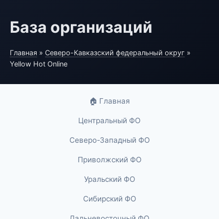
База организаций
Главная
»
Северо-Кавказский федеральный округ
»
Yellow Hot Online
🏠 Главная
Центральный ФО
Северо-Западный ФО
Приволжский ФО
Уральский ФО
Сибирский ФО
Дальневосточный ФО