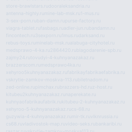
store-brawlstars.ru
dooraleksandria.ru
antenna-highly.ru
mine-lab-msk.ru
1-mus.ru
3-sex-porn.ru
ban-damn.ru
purse-factory.ru
viagra-tablet.ru
fasbags.ru
adler-jun.ru
bandamn.ru
fincontech.ru
3sexporn.ru
1mus.ru
darksand.ru
rebus-toys.ru
minelab-msk.ru
alabuga-cityhotel.ru
medsprawo-4-ka.ru
2864420.ru
blagodarenie-spb.ru
zajmy24.ru
tovudyi-4-kuhnyanazakaz.ru
brazzerscom.ru
medsprawo4ka.ru
xehyroo5kuhnyanazakaz.ru
fabrikayfabrikaefabrika.ru
vskrytie-zamkov-moskva-113.ru
biletnadom.ru
zed-online.ru
pimchax.ru
brazzers-hd.ru
z-host.ru
kitubeu2kuhnyanazakaz.ru
naperekate.ru
kuhnyaofabrikaufabrik.ru
kitubeu-2-kuhnyanazakaz.ru
xehyroo-5-kuhnyanazakaz.ru
cs-68.ru
guzywia-4-kuhnyanazakaz.ru
mir-tk.ru
vlknrussia.ru
cs68.ru
vladivostok-map.ru
video-seks.ru
bankaribi.ru
raszar.ru
vskrytie-zamkov-moskva113.ru