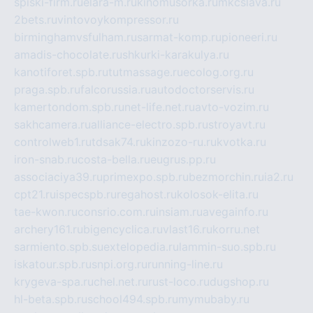
spiski-firm.ru
elara-m.ru
kinomusorka.ru
mkcslava.ru
2bets.ru
vintovoykompressor.ru
birminghamvsfulham.ru
sarmat-komp.ru
pioneeri.ru
amadis-chocolate.ru
shkurki-karakulya.ru
kanotiforet.spb.ru
tutmassage.ru
ecolog.org.ru
praga.spb.ru
falcorussia.ru
autodoctorservis.ru
kamertondom.spb.ru
net-life.net.ru
avto-vozim.ru
sakhcamera.ru
alliance-electro.spb.ru
stroyavt.ru
controlweb1.ru
tdsak74.ru
kinzozo-ru.ru
kvotka.ru
iron-snab.ru
costa-bella.ru
eugrus.pp.ru
associaciya39.ru
primexpo.spb.ru
bezmorchin.ru
ia2.ru
cpt21.ru
ispecspb.ru
regahost.ru
kolosok-elita.ru
tae-kwon.ru
consrio.com.ru
insiam.ru
avegainfo.ru
archery161.ru
bigencyclica.ru
vlast16.ru
korru.net
sarmiento.spb.su
extelopedia.ru
lammin-suo.spb.ru
iskatour.spb.ru
snpi.org.ru
running-line.ru
krygeva-spa.ru
chel.net.ru
rust-loco.ru
dugshop.ru
hl-beta.spb.ru
school494.spb.ru
mymubaby.ru