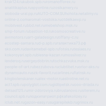
krsk124.ru
kubok.spb.ru
romanofforex.ru
analitikaplus.ru
spyonline.ru
zosikamery.ru
sloboda-ural.pp.ru
AUTO-COM.SU
hohota.net
alimy.ru
online-z.com
aromat-vostoka.ru
otdelkaexp.ru
mobilvest.ru
bbd.net.ru
mebelshop.msk.ru
smp-forum.ru
bastion-td.ru
kosmoscreative.ru
avrmotors.ru
art-galadesign.ru
tiffany-c.ru
ecostep-samara.ru
d-p.spb.ru
галактика73.рф
sko.com.ru
davitamebel-spb.ru
fotsis.ru
tesiaes.ru
kokoroyari.spb.ru
blesna-kazan.ru
mossilver.ru
lenderoq.ru
sergeydobrin.ru
tochkazvuka.msk.ru
people-of-art.ru
bezzubova.ru
clubtibet.ru
orior-aks.ru
dynamoauto.ru
szk-favorit.ru
carlines.ru
flatnsk.ru
kingbolenskaner.ru
alex-motor.ru
astroline.net.ru
act1.spb.ru
polyglot.com.ru
gidlipetsk.ru
ooo-driada.ru
detsad125.ru
mir-zdoroviya.ru
bruslanovo.ru
siterem.ru
council.spb.ru
лодкипатриот.рф
kafekolizey.ru
iclub.net.ru
gazon-easy.ru
sugarepilekb.ru
grinox.ru