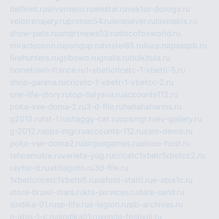
delfinet.ru
silvernano.ru
elestal.ru
vektor-doroga.ru
velotrenajery.ru
pronso54.ru
lenasever.ru
lovinskix.ru
show-pets.ru
smartnews03.ru
discofoxworld.ru
miraclecoon.ru
pongup.ru
hostel65.ru
liura.ru
glasspb.ru
firehunters.ru
gribowo.ru
gnalis.ru
bulkitula.ru
hometown-france.ru
1-xbeticricetc-1-xbetti-5.ru
shop-garena.ru
cricetc-1-xbetr-1-xbetcc-2.ru
one-life-story.ru
top-halyava.ru
accounts112.ru
poka-vse-doma-2.ru
3-d-file.ru
hahahaharms.ru
g2012.ru
tst-1.ru
shaggy-cat.ru
opsmgr.ru
ev-gallery.ru
g-2012.ru
ops-mgr.ru
accounts-112.ru
csm-demo.ru
poka-vse-doma2.ru
airgungames.ru
allseo-host.ru
tehosmotre.ru
varieta-yug.ru
cricetc1xbetr1xbetcc2.ru
raytor-d.ru
atillagunn.ru
3d-file.ru
1xbeticricetc1xbetti5.ru
uafoot-statti.ru
e-abis1c.ru
store-brawl-stars.ru
kts-services.ru
dark-sand.ru
sindika-01.ru
sp-life.ru
x-legion.ru
sib-archives.ru
e-abis-1-c.ru
sindika01.ru
venda-festival.ru