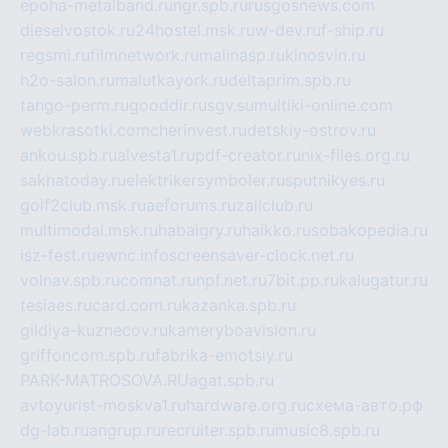
epoha-metalband.ru
ngr.spb.ru
rusgosnews.com
dieselvostok.ru
24hostel.msk.ru
w-dev.ru
f-ship.ru
regsmi.ru
filmnetwork.ru
malinasp.ru
kinosvin.ru
h2o-salon.ru
malutkayork.ru
deltaprim.spb.ru
tango-perm.ru
gooddir.ru
sgv.su
multiki-online.com
webkrasotki.com
cherinvest.ru
detskiy-ostrov.ru
ankou.spb.ru
alvesta1.ru
pdf-creator.ru
nix-files.org.ru
sakhatoday.ru
elektrikersymboler.ru
sputnikyes.ru
golf2club.msk.ru
aeforums.ru
zallclub.ru
multimodal.msk.ru
habaigry.ru
haikko.ru
sobakopedia.ru
isz-fest.ru
ewnc.info
screensaver-clock.net.ru
volnav.spb.ru
comnat.ru
npf.net.ru
7bit.pp.ru
kalugatur.ru
tesiaes.ru
card.com.ru
kazanka.spb.ru
gildiya-kuznecov.ru
kameryboavision.ru
griffoncom.spb.ru
fabrika-emotsiy.ru
PARK-MATROSOVA.RU
agat.spb.ru
avtoyurist-moskva1.ru
hardware.org.ru
схема-авто.рф
dg-lab.ru
angrup.ru
recruiter.spb.ru
music8.spb.ru