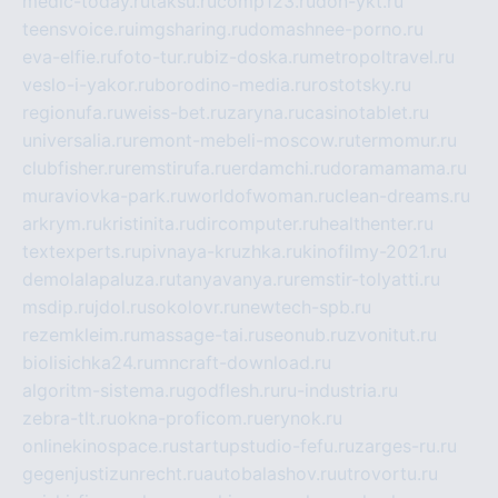
medic-today.ru
taksu.ru
comp123.ru
don-ykt.ru
teensvoice.ru
imgsharing.ru
domashnee-porno.ru
eva-elfie.ru
foto-tur.ru
biz-doska.ru
metropoltravel.ru
veslo-i-yakor.ru
borodino-media.ru
rostotsky.ru
regionufa.ru
weiss-bet.ru
zaryna.ru
casinotablet.ru
universalia.ru
remont-mebeli-moscow.ru
termomur.ru
clubfisher.ru
remstirufa.ru
erdamchi.ru
doramamama.ru
muraviovka-park.ru
worldofwoman.ru
clean-dreams.ru
arkrym.ru
kristinita.ru
dircomputer.ru
healthenter.ru
textexperts.ru
pivnaya-kruzhka.ru
kinofilmy-2021.ru
demolalapaluza.ru
tanyavanya.ru
remstir-tolyatti.ru
msdip.ru
jdol.ru
sokolovr.ru
newtech-spb.ru
rezemkleim.ru
massage-tai.ru
seonub.ru
zvonitut.ru
biolisichka24.ru
mncraft-download.ru
algoritm-sistema.ru
godflesh.ru
ru-industria.ru
zebra-tlt.ru
okna-proficom.ru
erynok.ru
onlinekinospace.ru
startupstudio-fefu.ru
zarges-ru.ru
gegenjustizunrecht.ru
autobalashov.ru
utrovortu.ru