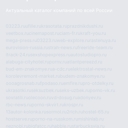
Актуальный каталог компаний по всей России
03223.ru
ufille.ru
krasotata.ru
prazdnikdushi.ru
veetbox.ru
cinemapost.ru
ciam-fr.ru
kraft-you.ru
mega-press.ru
03223.ru
web-explore.ru
rastenuya.ru
eurovision-russia.ru
strah-news.ru
freeride-team.ru
itrack-24.ru
sexshopexpress.ru
autostudiopro.ru
alabuga-cityhotel.ru
pornv.ru
atlantpereezd.ru
bud-em-znakomye.ru
a-cdc.ru
elektrostal-news.ru
korolevremont-market.ru
budem-znakomye.ru
oooagrosnab.ru
fpodaso.ru
emfire.ru
pro-otdelky.ru
ukrasotki.ru
seksuzbek.ru
seks-uzbek.ru
porno-vk.ru
sovratili.ru
olecoon.ru
vd-dosug.ru
adonyev.ru
rbc-news.ru
porno-skvirt.ru
krospr.ru
13autor-kolonka.ru
sormol.ru
2rich.ru
hostel-65.ru
hostserve.ru
porno-na-russkom.ru
mishinlab.ru
neznobi.ru
bigfatcc.ru
habble.ru
starbucksvia.ru