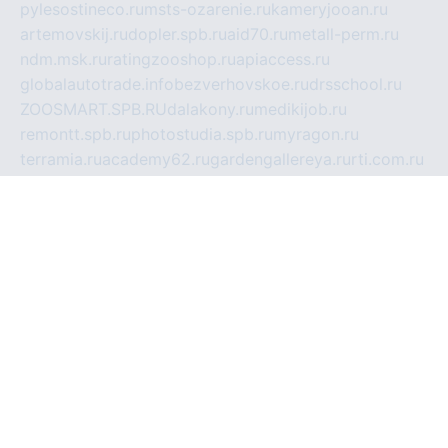
pylesostineco.ru
msts-ozarenie.ru
kameryjooan.ru
artemovskij.ru
dopler.spb.ru
aid70.ru
metall-perm.ru
ndm.msk.ru
ratingzooshop.ru
apiaccess.ru
globalautotrade.info
bezverhovskoe.ru
drsschool.ru
ZOOSMART.SPB.RU
dalakony.ru
medikijob.ru
remontt.spb.ru
photostudia.spb.ru
myragon.ru
terramia.ru
academy62.ru
gardengallereya.ru
rti.com.ru
artem-news.ru
biserinca.ru
krasnodarkurort.com
imshowtv.ru
mebel-v-tule.ru
mobtopik.ru
pcsecurity.net.ru
tool-sib.ru
multimetrunit.ru
sp-tour.ru
fan-cs.ru
santeh-russia.ru
symbian9.net.ru
DSHAIR.RU
tmmotors.spb.ru
xjocuricopii.com
musavtomat.msk.ru
obustrojdom.ru
sovetcik.ru
ybaranovskaya.ru
ppknews.ru
cult-alshei.ru
JAPANRUSSIA.RU
proekciyamebel.ru
imper-finans.ru
rim.org.ru
glamourai.ru
brassminus.ru
zabor-pro.ru
ftn.pp.ru
dorogoe58.ru
laimengpacker.ru
kuzova-zapchasti.ru
sageerp.ru
taxodrom.ru
dsrazvitie.ru
hardcity.net.ru