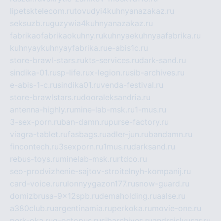
lipetsktelecom.ru
tovudyi4kuhnyanazakaz.ru
seksuzb.ru
guzywia4kuhnyanazakaz.ru
fabrikaofabrikaokuhny.ru
kuhnyaekuhnyaafabrika.ru
kuhnyaykuhnyayfabrika.ru
e-abis1c.ru
store-brawl-stars.ru
kts-services.ru
dark-sand.ru
sindika-01.ru
sp-life.ru
x-legion.ru
sib-archives.ru
e-abis-1-c.ru
sindika01.ru
venda-festival.ru
store-brawlstars.ru
dooraleksandria.ru
antenna-highly.ru
mine-lab-msk.ru
1-mus.ru
3-sex-porn.ru
ban-damn.ru
purse-factory.ru
viagra-tablet.ru
fasbags.ru
adler-jun.ru
bandamn.ru
fincontech.ru
3sexporn.ru
1mus.ru
darksand.ru
rebus-toys.ru
minelab-msk.ru
rtdco.ru
seo-prodvizhenie-sajtov-stroitelnyh-kompanij.ru
card-voice.ru
rulonnyygazon177.ru
snow-guard.ru
domizbrusa-9x12spb.ru
demaholding.ru
aalse.ru
a380club.ru
argentinamia.ru
perkoka.ru
movie-one.ru
perk-oka.ru
g-octopus.ru
sibarchives.ru
andreislyusar.ru