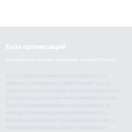
База организаций
Актуальный каталог компаний по всей России
03223.ru
ufille.ru
krasotata.ru
prazdnikdushi.ru
veetbox.ru
cinemapost.ru
ciam-fr.ru
kraft-you.ru
mega-press.ru
03223.ru
web-explore.ru
rastenuya.ru
eurovision-russia.ru
strah-news.ru
freeride-team.ru
itrack-24.ru
sexshopexpress.ru
autostudiopro.ru
alabuga-cityhotel.ru
pornv.ru
atlantpereezd.ru
bud-em-znakomye.ru
a-cdc.ru
elektrostal-news.ru
korolevremont-market.ru
budem-znakomye.ru