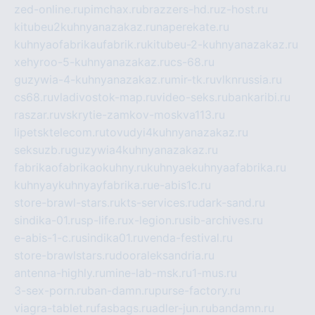
zed-online.ru
pimchax.ru
brazzers-hd.ru
z-host.ru
kitubeu2kuhnyanazakaz.ru
naperekate.ru
kuhnyaofabrikaufabrik.ru
kitubeu-2-kuhnyanazakaz.ru
xehyroo-5-kuhnyanazakaz.ru
cs-68.ru
guzywia-4-kuhnyanazakaz.ru
mir-tk.ru
vlknrussia.ru
cs68.ru
vladivostok-map.ru
video-seks.ru
bankaribi.ru
raszar.ru
vskrytie-zamkov-moskva113.ru
lipetsktelecom.ru
tovudyi4kuhnyanazakaz.ru
seksuzb.ru
guzywia4kuhnyanazakaz.ru
fabrikaofabrikaokuhny.ru
kuhnyaekuhnyaafabrika.ru
kuhnyaykuhnyayfabrika.ru
e-abis1c.ru
store-brawl-stars.ru
kts-services.ru
dark-sand.ru
sindika-01.ru
sp-life.ru
x-legion.ru
sib-archives.ru
e-abis-1-c.ru
sindika01.ru
venda-festival.ru
store-brawlstars.ru
dooraleksandria.ru
antenna-highly.ru
mine-lab-msk.ru
1-mus.ru
3-sex-porn.ru
ban-damn.ru
purse-factory.ru
viagra-tablet.ru
fasbags.ru
adler-jun.ru
bandamn.ru