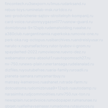
fincontech.ru
3sexporn.ru
1mus.ru
darksand.ru
rebus-toys.ru
minelab-msk.ru
rtdco.ru
seo-prodvizhenie-sajtov-stroitelnyh-kompanij.ru
card-voice.ru
rulonnyygazon177.ru
snow-guard.ru
domizbrusa-9x12spb.ru
demaholding.ru
aalse.ru
a380club.ru
argentinamia.ru
perkoka.ru
movie-one.ru
perk-oka.ru
g-octopus.ru
sibarchives.ru
andreislyusar.ru
naruto-x.ru
pursefactory.ru
tor-lyubov-i-grom.ru
spayderhed-2022.ru
movieone.ru
evro-dez.ru
webamator.ru
ma-absolut1.ru
avtopomosch27.ru
nv-750.ru
news-plain.ru
nertansaga.ru
delanalad.ru
dizfiles.ru
youtubefree.ru
aria-family.ru
roadli.ru
planeta-samara.ru
mysmartbuy.ru
matrasy-kemerovo.ru
ashanet.ru
trade-farm.ru
dotcustoms.ru
domizbrusa9x12spb.ru
autodamp.ru
narasimha.ru
djcommodities.ru
nv750.ru
x-ton.ru
newsplain.ru
cardvoice.ru
modopaper.ru
manunae.ru
gbget.ru
alfeihavsalnassr.ru
madoma.ru
tajuncos.ru