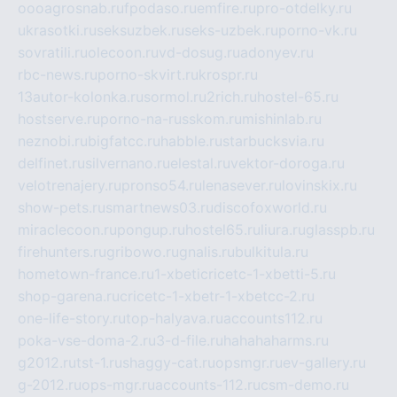
oooagrosnab.ru
fpodaso.ru
emfire.ru
pro-otdelky.ru
ukrasotki.ru
seksuzbek.ru
seks-uzbek.ru
porno-vk.ru
sovratili.ru
olecoon.ru
vd-dosug.ru
adonyev.ru
rbc-news.ru
porno-skvirt.ru
krospr.ru
13autor-kolonka.ru
sormol.ru
2rich.ru
hostel-65.ru
hostserve.ru
porno-na-russkom.ru
mishinlab.ru
neznobi.ru
bigfatcc.ru
habble.ru
starbucksvia.ru
delfinet.ru
silvernano.ru
elestal.ru
vektor-doroga.ru
velotrenajery.ru
pronso54.ru
lenasever.ru
lovinskix.ru
show-pets.ru
smartnews03.ru
discofoxworld.ru
miraclecoon.ru
pongup.ru
hostel65.ru
liura.ru
glasspb.ru
firehunters.ru
gribowo.ru
gnalis.ru
bulkitula.ru
hometown-france.ru
1-xbeticricetc-1-xbetti-5.ru
shop-garena.ru
cricetc-1-xbetr-1-xbetcc-2.ru
one-life-story.ru
top-halyava.ru
accounts112.ru
poka-vse-doma-2.ru
3-d-file.ru
hahahaharms.ru
g2012.ru
tst-1.ru
shaggy-cat.ru
opsmgr.ru
ev-gallery.ru
g-2012.ru
ops-mgr.ru
accounts-112.ru
csm-demo.ru