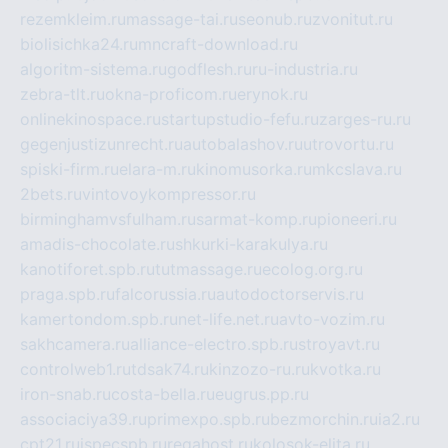
rezemkleim.ru
massage-tai.ru
seonub.ru
zvonitut.ru
biolisichka24.ru
mncraft-download.ru
algoritm-sistema.ru
godflesh.ru
ru-industria.ru
zebra-tlt.ru
okna-proficom.ru
erynok.ru
onlinekinospace.ru
startupstudio-fefu.ru
zarges-ru.ru
gegenjustizunrecht.ru
autobalashov.ru
utrovortu.ru
spiski-firm.ru
elara-m.ru
kinomusorka.ru
mkcslava.ru
2bets.ru
vintovoykompressor.ru
birminghamvsfulham.ru
sarmat-komp.ru
pioneeri.ru
amadis-chocolate.ru
shkurki-karakulya.ru
kanotiforet.spb.ru
tutmassage.ru
ecolog.org.ru
praga.spb.ru
falcorussia.ru
autodoctorservis.ru
kamertondom.spb.ru
net-life.net.ru
avto-vozim.ru
sakhcamera.ru
alliance-electro.spb.ru
stroyavt.ru
controlweb1.ru
tdsak74.ru
kinzozo-ru.ru
kvotka.ru
iron-snab.ru
costa-bella.ru
eugrus.pp.ru
associaciya39.ru
primexpo.spb.ru
bezmorchin.ru
ia2.ru
cpt21.ru
ispecspb.ru
regahost.ru
kolosok-elita.ru