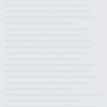
tae-kwon.ru
consrio.com.ru
insiam.ru
avegainfo.ru
archery161.ru
bigencyclica.ru
vlast16.ru
korru.net
sarmiento.spb.su
extelopedia.ru
lammin-suo.spb.ru
iskatour.spb.ru
snpi.org.ru
running-line.ru
krygeva-spa.ru
chel.net.ru
rust-loco.ru
dugshop.ru
hl-beta.spb.ru
school494.spb.ru
mymubaby.ru
epoha-metalband.ru
ngr.spb.ru
rusgosnews.com
dieselvostok.ru
24hostel.msk.ru
w-dev.ru
f-ship.ru
regsmi.ru
filmnetwork.ru
malinasp.ru
kinosvin.ru
h2o-salon.ru
malutkayork.ru
deltaprim.spb.ru
tango-perm.ru
gooddir.ru
sgv.su
multiki-online.com
webkrasotki.com
cherinvest.ru
detskiy-ostrov.ru
ankou.spb.ru
alvesta1.ru
pdf-creator.ru
nix-files.org.ru
sakhatoday.ru
elektrikersymboler.ru
sputnikyes.ru
golf2club.msk.ru
aeforums.ru
zallclub.ru
multimodal.msk.ru
habaigry.ru
haikko.ru
sobakopedia.ru
isz-fest.ru
ewnc.info
screensaver-clock.net.ru
volnav.spb.ru
comnat.ru
npf.net.ru
7bit.pp.ru
kalugatur.ru