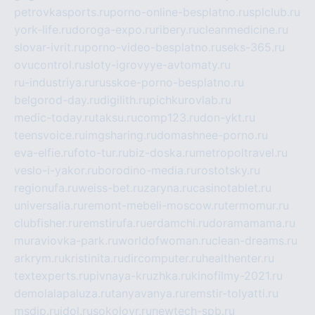
petrovkasports.ru
porno-online-besplatno.ru
splclub.ru
york-life.ru
doroga-expo.ru
ribery.ru
cleanmedicine.ru
slovar-ivrit.ru
porno-video-besplatno.ru
seks-365.ru
ovucontrol.ru
sloty-igrovyye-avtomaty.ru
ru-industriya.ru
russkoe-porno-besplatno.ru
belgorod-day.ru
digilith.ru
pichkurovlab.ru
medic-today.ru
taksu.ru
comp123.ru
don-ykt.ru
teensvoice.ru
imgsharing.ru
domashnee-porno.ru
eva-elfie.ru
foto-tur.ru
biz-doska.ru
metropoltravel.ru
veslo-i-yakor.ru
borodino-media.ru
rostotsky.ru
regionufa.ru
weiss-bet.ru
zaryna.ru
casinotablet.ru
universalia.ru
remont-mebeli-moscow.ru
termomur.ru
clubfisher.ru
remstirufa.ru
erdamchi.ru
doramamama.ru
muraviovka-park.ru
worldofwoman.ru
clean-dreams.ru
arkrym.ru
kristinita.ru
dircomputer.ru
healthenter.ru
textexperts.ru
pivnaya-kruzhka.ru
kinofilmy-2021.ru
demolalapaluza.ru
tanyavanya.ru
remstir-tolyatti.ru
msdip.ru
jdol.ru
sokolovr.ru
newtech-spb.ru