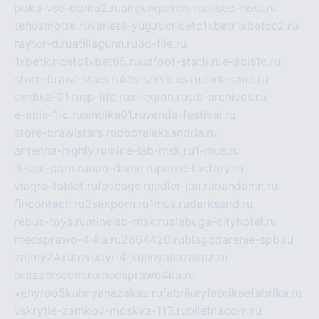
poka-vse-doma2.ru
airgungames.ru
allseo-host.ru
tehosmotre.ru
varieta-yug.ru
cricetc1xbetr1xbetcc2.ru
raytor-d.ru
atillagunn.ru
3d-file.ru
1xbeticricetc1xbetti5.ru
uafoot-statti.ru
e-abis1c.ru
store-brawl-stars.ru
kts-services.ru
dark-sand.ru
sindika-01.ru
sp-life.ru
x-legion.ru
sib-archives.ru
e-abis-1-c.ru
sindika01.ru
venda-festival.ru
store-brawlstars.ru
dooraleksandria.ru
antenna-highly.ru
mine-lab-msk.ru
1-mus.ru
3-sex-porn.ru
ban-damn.ru
purse-factory.ru
viagra-tablet.ru
fasbags.ru
adler-jun.ru
bandamn.ru
fincontech.ru
3sexporn.ru
1mus.ru
darksand.ru
rebus-toys.ru
minelab-msk.ru
alabuga-cityhotel.ru
medsprawo-4-ka.ru
2864420.ru
blagodarenie-spb.ru
zajmy24.ru
tovudyi-4-kuhnyanazakaz.ru
brazzerscom.ru
medsprawo4ka.ru
xehyroo5kuhnyanazakaz.ru
fabrikayfabrikaefabrika.ru
vskrytie-zamkov-moskva-113.ru
biletnadom.ru