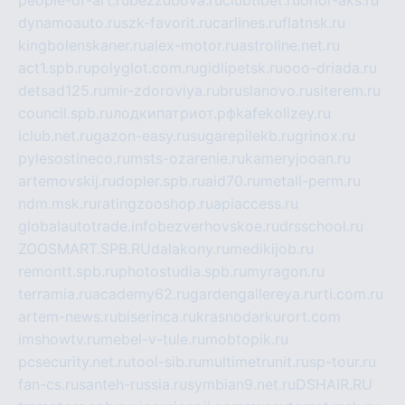
people-of-art.ru
bezzubova.ru
clubtibet.ru
orior-aks.ru
dynamoauto.ru
szk-favorit.ru
carlines.ru
flatnsk.ru
kingbolenskaner.ru
alex-motor.ru
astroline.net.ru
act1.spb.ru
polyglot.com.ru
gidlipetsk.ru
ooo-driada.ru
detsad125.ru
mir-zdoroviya.ru
bruslanovo.ru
siterem.ru
council.spb.ru
лодкипатриот.рф
kafekolizey.ru
iclub.net.ru
gazon-easy.ru
sugarepilekb.ru
grinox.ru
pylesostineco.ru
msts-ozarenie.ru
kameryjooan.ru
artemovskij.ru
dopler.spb.ru
aid70.ru
metall-perm.ru
ndm.msk.ru
ratingzooshop.ru
apiaccess.ru
globalautotrade.info
bezverhovskoe.ru
drsschool.ru
ZOOSMART.SPB.RU
dalakony.ru
medikijob.ru
remontt.spb.ru
photostudia.spb.ru
myragon.ru
terramia.ru
academy62.ru
gardengallereya.ru
rti.com.ru
artem-news.ru
biserinca.ru
krasnodarkurort.com
imshowtv.ru
mebel-v-tule.ru
mobtopik.ru
pcsecurity.net.ru
tool-sib.ru
multimetrunit.ru
sp-tour.ru
fan-cs.ru
santeh-russia.ru
symbian9.net.ru
DSHAIR.RU