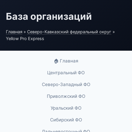
База организаций
Главная
»
Северо-Кавказский федеральный округ
»
Yellow Pro Express
🏠 Главная
Центральный ФО
Северо-Западный ФО
Приволжский ФО
Уральский ФО
Сибирский ФО
Дальневосточный ФО