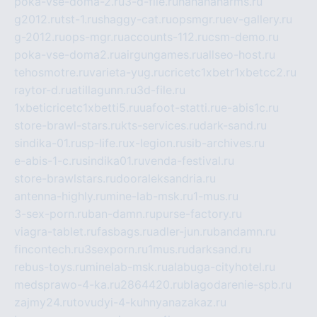
poka-vse-doma-2.ru
3-d-file.ru
hahahaharms.ru
g2012.ru
tst-1.ru
shaggy-cat.ru
opsmgr.ru
ev-gallery.ru
g-2012.ru
ops-mgr.ru
accounts-112.ru
csm-demo.ru
poka-vse-doma2.ru
airgungames.ru
allseo-host.ru
tehosmotre.ru
varieta-yug.ru
cricetc1xbetr1xbetcc2.ru
raytor-d.ru
atillagunn.ru
3d-file.ru
1xbeticricetc1xbetti5.ru
uafoot-statti.ru
e-abis1c.ru
store-brawl-stars.ru
kts-services.ru
dark-sand.ru
sindika-01.ru
sp-life.ru
x-legion.ru
sib-archives.ru
e-abis-1-c.ru
sindika01.ru
venda-festival.ru
store-brawlstars.ru
dooraleksandria.ru
antenna-highly.ru
mine-lab-msk.ru
1-mus.ru
3-sex-porn.ru
ban-damn.ru
purse-factory.ru
viagra-tablet.ru
fasbags.ru
adler-jun.ru
bandamn.ru
fincontech.ru
3sexporn.ru
1mus.ru
darksand.ru
rebus-toys.ru
minelab-msk.ru
alabuga-cityhotel.ru
medsprawo-4-ka.ru
2864420.ru
blagodarenie-spb.ru
zajmy24.ru
tovudyi-4-kuhnyanazakaz.ru