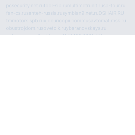
pcsecurity.net.ru
tool-sib.ru
multimetrunit.ru
sp-tour.ru
fan-cs.ru
santeh-russia.ru
symbian9.net.ru
DSHAIR.RU
tmmotors.spb.ru
xjocuricopii.com
musavtomat.msk.ru
obustrojdom.ru
sovetcik.ru
ybaranovskaya.ru
ppknews.ru
cult-alshei.ru
JAPANRUSSIA.RU
proekciyamebel.ru
imper-finans.ru
rim.org.ru
glamourai.ru
brassminus.ru
zabor-pro.ru
ftn.pp.ru
dorogoe58.ru
laimengpacker.ru
kuzova-zapchasti.ru
sageerp.ru
taxodrom.ru
dsrazvitie.ru
hardcity.net.ru
ratinghomegames.ru
topservice25.ru
gubernyan.ru
gtglasslined.ru
ii4.ru
tssport.spb.ru
andorra24.com
blackwallstreet.ru
oboimos.ru
optim-doors.com.ru
ikuch.ru
nycr.org.ru
npa21.ru
vremya-ch.spb.ru
desert000.ru
ivtorgi.ru
ifiori.ru
catalog-statei.ru
dcv.org.ru
spetsmaster174.ru
ipkameryhiseeu.ru
dum26.ru
ruspol.spb.ru
fr-opendp.ru
kam-solnyshko.ru
cheyenne-arapaho.ru
sevzapmetal.spb.ru
ted-lapidus.spb.ru
parasite-eliminator.ru