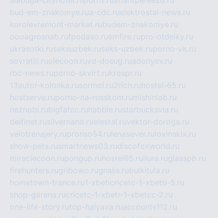
alabuga-cityhotel.ru
pornv.ru
atlantpereezd.ru
bud-em-znakomye.ru
a-cdc.ru
elektrostal-news.ru
korolevremont-market.ru
budem-znakomye.ru
oooagrosnab.ru
fpodaso.ru
emfire.ru
pro-otdelky.ru
ukrasotki.ru
seksuzbek.ru
seks-uzbek.ru
porno-vk.ru
sovratili.ru
olecoon.ru
vd-dosug.ru
adonyev.ru
rbc-news.ru
porno-skvirt.ru
krospr.ru
13autor-kolonka.ru
sormol.ru
2rich.ru
hostel-65.ru
hostserve.ru
porno-na-russkom.ru
mishinlab.ru
neznobi.ru
bigfatcc.ru
habble.ru
starbucksvia.ru
delfinet.ru
silvernano.ru
elestal.ru
vektor-doroga.ru
velotrenajery.ru
pronso54.ru
lenasever.ru
lovinskix.ru
show-pets.ru
smartnews03.ru
discofoxworld.ru
miraclecoon.ru
pongup.ru
hostel65.ru
liura.ru
glasspb.ru
firehunters.ru
gribowo.ru
gnalis.ru
bulkitula.ru
hometown-france.ru
1-xbeticricetc-1-xbetti-5.ru
shop-garena.ru
cricetc-1-xbetr-1-xbetcc-2.ru
one-life-story.ru
top-halyava.ru
accounts112.ru