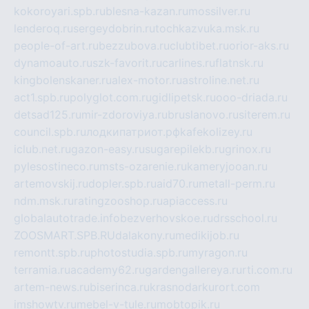
kokoroyari.spb.ru
blesna-kazan.ru
mossilver.ru
lenderoq.ru
sergeydobrin.ru
tochkazvuka.msk.ru
people-of-art.ru
bezzubova.ru
clubtibet.ru
orior-aks.ru
dynamoauto.ru
szk-favorit.ru
carlines.ru
flatnsk.ru
kingbolenskaner.ru
alex-motor.ru
astroline.net.ru
act1.spb.ru
polyglot.com.ru
gidlipetsk.ru
ooo-driada.ru
detsad125.ru
mir-zdoroviya.ru
bruslanovo.ru
siterem.ru
council.spb.ru
лодкипатриот.рф
kafekolizey.ru
iclub.net.ru
gazon-easy.ru
sugarepilekb.ru
grinox.ru
pylesostineco.ru
msts-ozarenie.ru
kameryjooan.ru
artemovskij.ru
dopler.spb.ru
aid70.ru
metall-perm.ru
ndm.msk.ru
ratingzooshop.ru
apiaccess.ru
globalautotrade.info
bezverhovskoe.ru
drsschool.ru
ZOOSMART.SPB.RU
dalakony.ru
medikijob.ru
remontt.spb.ru
photostudia.spb.ru
myragon.ru
terramia.ru
academy62.ru
gardengallereya.ru
rti.com.ru
artem-news.ru
biserinca.ru
krasnodarkurort.com
imshowtv.ru
mebel-v-tule.ru
mobtopik.ru