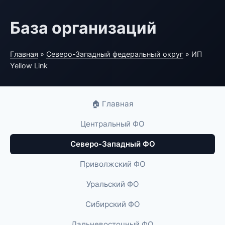
База организаций
Главная
»
Северо-Западный федеральный округ
» ИП
Yellow Link
🏠 Главная
Центральный ФО
Северо-Западный ФО
Приволжский ФО
Уральский ФО
Сибирский ФО
Дальневосточный ФО