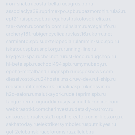
iron-snab.ru
costa-bella.ru
eugrus.pp.ru
associaciya39.ru
primexpo.spb.ru
bezmorchin.ru
ia2.ru
cpt21.ru
ispecspb.ru
regahost.ru
kolosok-elita.ru
tae-kwon.ru
consrio.com.ru
insiam.ru
avegainfo.ru
archery161.ru
bigencyclica.ru
vlast16.ru
korru.net
sarmiento.spb.su
extelopedia.ru
lammin-suo.spb.ru
iskatour.spb.ru
snpi.org.ru
running-line.ru
krygeva-spa.ru
chel.net.ru
rust-loco.ru
dugshop.ru
hl-beta.spb.ru
school494.spb.ru
mymubaby.ru
epoha-metalband.ru
ngr.spb.ru
rusgosnews.com
dieselvostok.ru
24hostel.msk.ru
w-dev.ru
f-ship.ru
regsmi.ru
filmnetwork.ru
malinasp.ru
kinosvin.ru
h2o-salon.ru
malutkayork.ru
deltaprim.spb.ru
tango-perm.ru
gooddir.ru
sgv.su
multiki-online.com
webkrasotki.com
cherinvest.ru
detskiy-ostrov.ru
ankou.spb.ru
alvesta1.ru
pdf-creator.ru
nix-files.org.ru
sakhatoday.ru
elektrikersymboler.ru
sputnikyes.ru
golf2club.msk.ru
aeforums.ru
zallclub.ru