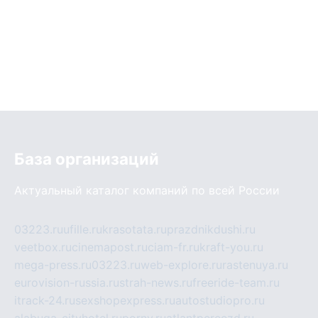
База организаций
Актуальный каталог компаний по всей России
03223.ru
ufille.ru
krasotata.ru
prazdnikdushi.ru
veetbox.ru
cinemapost.ru
ciam-fr.ru
kraft-you.ru
mega-press.ru
03223.ru
web-explore.ru
rastenuya.ru
eurovision-russia.ru
strah-news.ru
freeride-team.ru
itrack-24.ru
sexshopexpress.ru
autostudiopro.ru