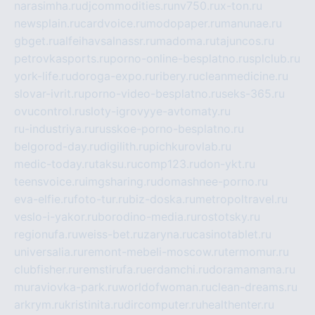
narasimha.ru
djcommodities.ru
nv750.ru
x-ton.ru
newsplain.ru
cardvoice.ru
modopaper.ru
manunae.ru
gbget.ru
alfeihavsalnassr.ru
madoma.ru
tajuncos.ru
petrovkasports.ru
porno-online-besplatno.ru
splclub.ru
york-life.ru
doroga-expo.ru
ribery.ru
cleanmedicine.ru
slovar-ivrit.ru
porno-video-besplatno.ru
seks-365.ru
ovucontrol.ru
sloty-igrovyye-avtomaty.ru
ru-industriya.ru
russkoe-porno-besplatno.ru
belgorod-day.ru
digilith.ru
pichkurovlab.ru
medic-today.ru
taksu.ru
comp123.ru
don-ykt.ru
teensvoice.ru
imgsharing.ru
domashnee-porno.ru
eva-elfie.ru
foto-tur.ru
biz-doska.ru
metropoltravel.ru
veslo-i-yakor.ru
borodino-media.ru
rostotsky.ru
regionufa.ru
weiss-bet.ru
zaryna.ru
casinotablet.ru
universalia.ru
remont-mebeli-moscow.ru
termomur.ru
clubfisher.ru
remstirufa.ru
erdamchi.ru
doramamama.ru
muraviovka-park.ru
worldofwoman.ru
clean-dreams.ru
arkrym.ru
kristinita.ru
dircomputer.ru
healthenter.ru