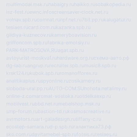
multimodal.msk.ru
habaigry.ru
haikko.ru
sobakopedia.ru
isz-fest.ru
ewnc.info
screensaver-clock.net.ru
volnav.spb.ru
comnat.ru
npf.net.ru
7bit.pp.ru
kalugatur.ru
tesiaes.ru
card.com.ru
kazanka.spb.ru
gildiya-kuznecov.ru
kameryboavision.ru
griffoncom.spb.ru
fabrika-emotsiy.ru
PARK-MATROSOVA.RU
agat.spb.ru
avtoyurist-moskva1.ru
hardware.org.ru
схема-авто.рф
dg-lab.ru
angrup.ru
recruiter.spb.ru
music8.spb.ru
krsk124.ru
kubok.spb.ru
romanofforex.ru
analitikaplus.ru
spyonline.ru
zosikamery.ru
sloboda-ural.pp.ru
AUTO-COM.SU
hohota.net
alimy.ru
online-z.com
aromat-vostoka.ru
otdelkaexp.ru
mobilvest.ru
bbd.net.ru
mebelshop.msk.ru
smp-forum.ru
bastion-td.ru
kosmoscreative.ru
avrmotors.ru
art-galadesign.ru
tiffany-c.ru
ecostep-samara.ru
d-p.spb.ru
галактика73.рф
sko.com.ru
davitamebel-spb.ru
fotsis.ru
tesiaes.ru