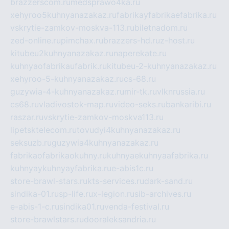
brazzerscom.ru
medsprawo4ka.ru
xehyroo5kuhnyanazakaz.ru
fabrikayfabrikaefabrika.ru
vskrytie-zamkov-moskva-113.ru
biletnadom.ru
zed-online.ru
pimchax.ru
brazzers-hd.ru
z-host.ru
kitubeu2kuhnyanazakaz.ru
naperekate.ru
kuhnyaofabrikaufabrik.ru
kitubeu-2-kuhnyanazakaz.ru
xehyroo-5-kuhnyanazakaz.ru
cs-68.ru
guzywia-4-kuhnyanazakaz.ru
mir-tk.ru
vlknrussia.ru
cs68.ru
vladivostok-map.ru
video-seks.ru
bankaribi.ru
raszar.ru
vskrytie-zamkov-moskva113.ru
lipetsktelecom.ru
tovudyi4kuhnyanazakaz.ru
seksuzb.ru
guzywia4kuhnyanazakaz.ru
fabrikaofabrikaokuhny.ru
kuhnyaekuhnyaafabrika.ru
kuhnyaykuhnyayfabrika.ru
e-abis1c.ru
store-brawl-stars.ru
kts-services.ru
dark-sand.ru
sindika-01.ru
sp-life.ru
x-legion.ru
sib-archives.ru
e-abis-1-c.ru
sindika01.ru
venda-festival.ru
store-brawlstars.ru
dooraleksandria.ru