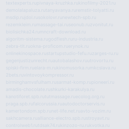
textexperts.ru
pivnaya-kruzhka.ru
kinofilmy-2021.ru
demolalapaluza.ru
tanyavanya.ru
remstir-tolyatti.ru
msdip.ru
jdol.ru
sokolovr.ru
newtech-spb.ru
rezemkleim.ru
massage-tai.ru
seonub.ru
zvonitut.ru
biolisichka24.ru
mncraft-download.ru
algoritm-sistema.ru
godflesh.ru
ru-industria.ru
zebra-tlt.ru
okna-proficom.ru
erynok.ru
onlinekinospace.ru
startupstudio-fefu.ru
zarges-ru.ru
gegenjustizunrecht.ru
autobalashov.ru
utrovortu.ru
spiski-firm.ru
elara-m.ru
kinomusorka.ru
mkcslava.ru
2bets.ru
vintovoykompressor.ru
birminghamvsfulham.ru
sarmat-komp.ru
pioneeri.ru
amadis-chocolate.ru
shkurki-karakulya.ru
kanotiforet.spb.ru
tutmassage.ru
ecolog.org.ru
praga.spb.ru
falcorussia.ru
autodoctorservis.ru
kamertondom.spb.ru
net-life.net.ru
avto-vozim.ru
sakhcamera.ru
alliance-electro.spb.ru
stroyavt.ru
controlweb1.ru
tdsak74.ru
kinzozo-ru.ru
kvotka.ru