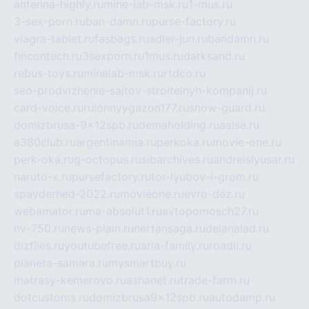
antenna-highly.ru
mine-lab-msk.ru
1-mus.ru
3-sex-porn.ru
ban-damn.ru
purse-factory.ru
viagra-tablet.ru
fasbags.ru
adler-jun.ru
bandamn.ru
fincontech.ru
3sexporn.ru
1mus.ru
darksand.ru
rebus-toys.ru
minelab-msk.ru
rtdco.ru
seo-prodvizhenie-sajtov-stroitelnyh-kompanij.ru
card-voice.ru
rulonnyygazon177.ru
snow-guard.ru
domizbrusa-9x12spb.ru
demaholding.ru
aalse.ru
a380club.ru
argentinamia.ru
perkoka.ru
movie-one.ru
perk-oka.ru
g-octopus.ru
sibarchives.ru
andreislyusar.ru
naruto-x.ru
pursefactory.ru
tor-lyubov-i-grom.ru
spayderhed-2022.ru
movieone.ru
evro-dez.ru
webamator.ru
ma-absolut1.ru
avtopomosch27.ru
nv-750.ru
news-plain.ru
nertansaga.ru
delanalad.ru
dizfiles.ru
youtubefree.ru
aria-family.ru
roadli.ru
planeta-samara.ru
mysmartbuy.ru
matrasy-kemerovo.ru
ashanet.ru
trade-farm.ru
dotcustoms.ru
domizbrusa9x12spb.ru
autodamp.ru