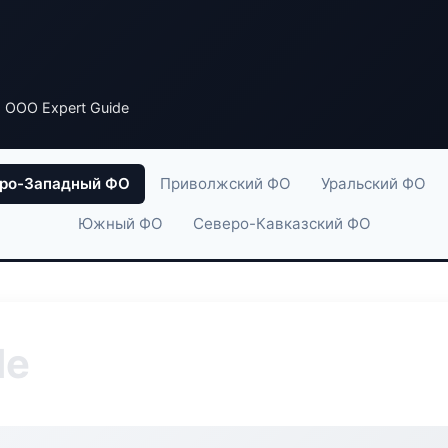
 ООО Expert Guide
ро-Западный ФО
Приволжский ФО
Уральский ФО
Южный ФО
Северо-Кавказский ФО
de