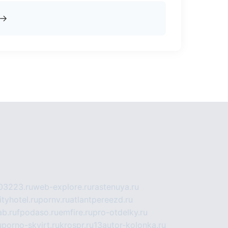
→
03223.ru
web-explore.ru
rastenuya.ru
tyhotel.ru
pornv.ru
atlantpereezd.ru
b.ru
fpodaso.ru
emfire.ru
pro-otdelky.ru
u
porno-skvirt.ru
krospr.ru
13autor-kolonka.ru