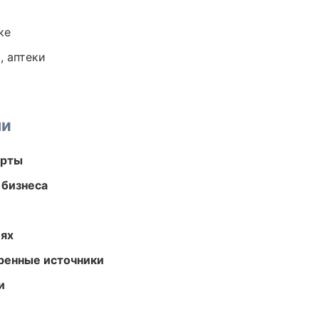
ке
, аптеки
ми
арты
 бизнеса
иях
еренные источники
и