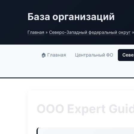
База организаций
Главная
»
Северо-Западный федеральный округ
»
🏠 Главная
Центральный ФО
Севе
ООО Expert Gui