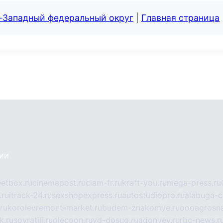
о-Западный федеральный округ
|
Главная страница
сии
eetbox.ru
cinemapost.ru
ciam-fr.ru
kraft-you.ru
mega-press.ru
.ru
itrack-24.ru
sexshopexpress.ru
autostudiopro.ru
alabuga-ci
ru
korolevremont-market.ru
budem-znakomye.ru
oooagrosna
k.ru
sovratili.ru
olecoon.ru
vd-dosug.ru
adonyev.ru
rbc-news.r