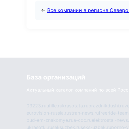
←
Все компании в регионе Север
База организаций
Актуальный каталог компаний по всей Рос
03223.ru
ufille.ru
krasotata.ru
prazdnikdushi.ru
v
eurovision-russia.ru
strah-news.ru
freeride-team
bud-em-znakomye.ru
a-cdc.ru
elektrostal-news.
ukrasotki.ru
seksuzbek.ru
seks-uzbek.ru
porno-v