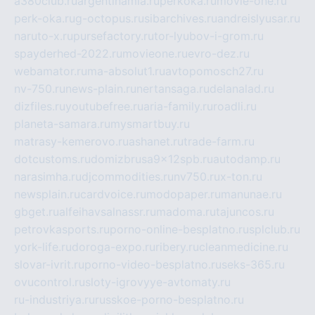
a380club.ru
argentinamia.ru
perkoka.ru
movie-one.ru
perk-oka.ru
g-octopus.ru
sibarchives.ru
andreislyusar.ru
naruto-x.ru
pursefactory.ru
tor-lyubov-i-grom.ru
spayderhed-2022.ru
movieone.ru
evro-dez.ru
webamator.ru
ma-absolut1.ru
avtopomosch27.ru
nv-750.ru
news-plain.ru
nertansaga.ru
delanalad.ru
dizfiles.ru
youtubefree.ru
aria-family.ru
roadli.ru
planeta-samara.ru
mysmartbuy.ru
matrasy-kemerovo.ru
ashanet.ru
trade-farm.ru
dotcustoms.ru
domizbrusa9x12spb.ru
autodamp.ru
narasimha.ru
djcommodities.ru
nv750.ru
x-ton.ru
newsplain.ru
cardvoice.ru
modopaper.ru
manunae.ru
gbget.ru
alfeihavsalnassr.ru
madoma.ru
tajuncos.ru
petrovkasports.ru
porno-online-besplatno.ru
splclub.ru
york-life.ru
doroga-expo.ru
ribery.ru
cleanmedicine.ru
slovar-ivrit.ru
porno-video-besplatno.ru
seks-365.ru
ovucontrol.ru
sloty-igrovyye-avtomaty.ru
ru-industriya.ru
russkoe-porno-besplatno.ru