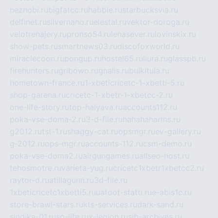
neznobi.ru
bigfatcc.ru
habble.ru
starbucksvia.ru
delfinet.ru
silvernano.ru
elestal.ru
vektor-doroga.ru
velotrenajery.ru
pronso54.ru
lenasever.ru
lovinskix.ru
show-pets.ru
smartnews03.ru
discofoxworld.ru
miraclecoon.ru
pongup.ru
hostel65.ru
liura.ru
glasspb.ru
firehunters.ru
gribowo.ru
gnalis.ru
bulkitula.ru
hometown-france.ru
1-xbeticricetc-1-xbetti-5.ru
shop-garena.ru
cricetc-1-xbetr-1-xbetcc-2.ru
one-life-story.ru
top-halyava.ru
accounts112.ru
poka-vse-doma-2.ru
3-d-file.ru
hahahaharms.ru
g2012.ru
tst-1.ru
shaggy-cat.ru
opsmgr.ru
ev-gallery.ru
g-2012.ru
ops-mgr.ru
accounts-112.ru
csm-demo.ru
poka-vse-doma2.ru
airgungames.ru
allseo-host.ru
tehosmotre.ru
varieta-yug.ru
cricetc1xbetr1xbetcc2.ru
raytor-d.ru
atillagunn.ru
3d-file.ru
1xbeticricetc1xbetti5.ru
uafoot-statti.ru
e-abis1c.ru
store-brawl-stars.ru
kts-services.ru
dark-sand.ru
sindika-01.ru
sp-life.ru
x-legion.ru
sib-archives.ru