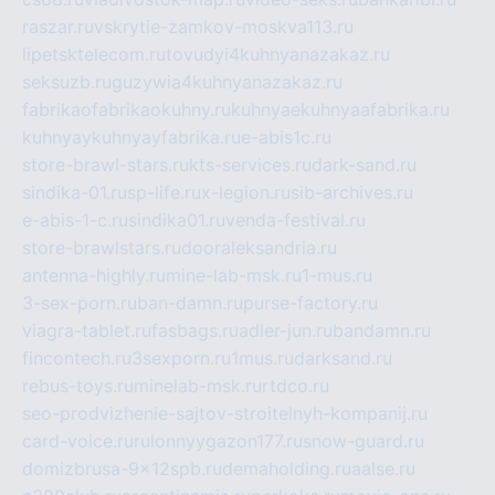
raszar.ru
vskrytie-zamkov-moskva113.ru
lipetsktelecom.ru
tovudyi4kuhnyanazakaz.ru
seksuzb.ru
guzywia4kuhnyanazakaz.ru
fabrikaofabrikaokuhny.ru
kuhnyaekuhnyaafabrika.ru
kuhnyaykuhnyayfabrika.ru
e-abis1c.ru
store-brawl-stars.ru
kts-services.ru
dark-sand.ru
sindika-01.ru
sp-life.ru
x-legion.ru
sib-archives.ru
e-abis-1-c.ru
sindika01.ru
venda-festival.ru
store-brawlstars.ru
dooraleksandria.ru
antenna-highly.ru
mine-lab-msk.ru
1-mus.ru
3-sex-porn.ru
ban-damn.ru
purse-factory.ru
viagra-tablet.ru
fasbags.ru
adler-jun.ru
bandamn.ru
fincontech.ru
3sexporn.ru
1mus.ru
darksand.ru
rebus-toys.ru
minelab-msk.ru
rtdco.ru
seo-prodvizhenie-sajtov-stroitelnyh-kompanij.ru
card-voice.ru
rulonnyygazon177.ru
snow-guard.ru
domizbrusa-9x12spb.ru
demaholding.ru
aalse.ru