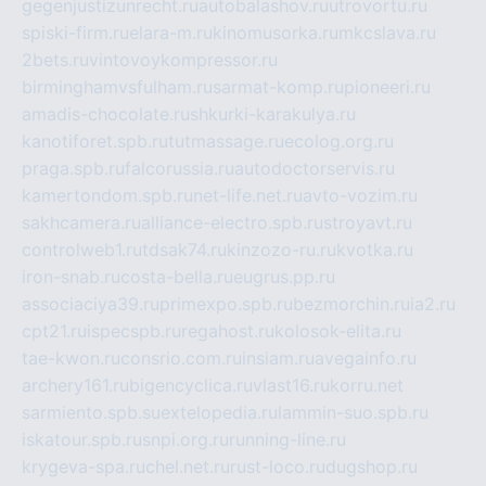
gegenjustizunrecht.ru
autobalashov.ru
utrovortu.ru
spiski-firm.ru
elara-m.ru
kinomusorka.ru
mkcslava.ru
2bets.ru
vintovoykompressor.ru
birminghamvsfulham.ru
sarmat-komp.ru
pioneeri.ru
amadis-chocolate.ru
shkurki-karakulya.ru
kanotiforet.spb.ru
tutmassage.ru
ecolog.org.ru
praga.spb.ru
falcorussia.ru
autodoctorservis.ru
kamertondom.spb.ru
net-life.net.ru
avto-vozim.ru
sakhcamera.ru
alliance-electro.spb.ru
stroyavt.ru
controlweb1.ru
tdsak74.ru
kinzozo-ru.ru
kvotka.ru
iron-snab.ru
costa-bella.ru
eugrus.pp.ru
associaciya39.ru
primexpo.spb.ru
bezmorchin.ru
ia2.ru
cpt21.ru
ispecspb.ru
regahost.ru
kolosok-elita.ru
tae-kwon.ru
consrio.com.ru
insiam.ru
avegainfo.ru
archery161.ru
bigencyclica.ru
vlast16.ru
korru.net
sarmiento.spb.su
extelopedia.ru
lammin-suo.spb.ru
iskatour.spb.ru
snpi.org.ru
running-line.ru
krygeva-spa.ru
chel.net.ru
rust-loco.ru
dugshop.ru