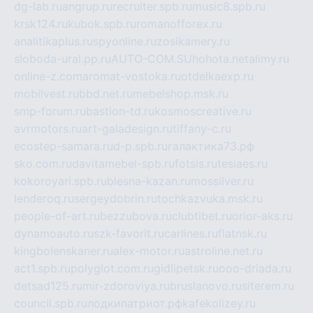
dg-lab.ru
angrup.ru
recruiter.spb.ru
music8.spb.ru
krsk124.ru
kubok.spb.ru
romanofforex.ru
analitikaplus.ru
spyonline.ru
zosikamery.ru
sloboda-ural.pp.ru
AUTO-COM.SU
hohota.net
alimy.ru
online-z.com
aromat-vostoka.ru
otdelkaexp.ru
mobilvest.ru
bbd.net.ru
mebelshop.msk.ru
smp-forum.ru
bastion-td.ru
kosmoscreative.ru
avrmotors.ru
art-galadesign.ru
tiffany-c.ru
ecostep-samara.ru
d-p.spb.ru
галактика73.рф
sko.com.ru
davitamebel-spb.ru
fotsis.ru
tesiaes.ru
kokoroyari.spb.ru
blesna-kazan.ru
mossilver.ru
lenderoq.ru
sergeydobrin.ru
tochkazvuka.msk.ru
people-of-art.ru
bezzubova.ru
clubtibet.ru
orior-aks.ru
dynamoauto.ru
szk-favorit.ru
carlines.ru
flatnsk.ru
kingbolenskaner.ru
alex-motor.ru
astroline.net.ru
act1.spb.ru
polyglot.com.ru
gidlipetsk.ru
ooo-driada.ru
detsad125.ru
mir-zdoroviya.ru
bruslanovo.ru
siterem.ru
council.spb.ru
лодкипатриот.рф
kafekolizey.ru