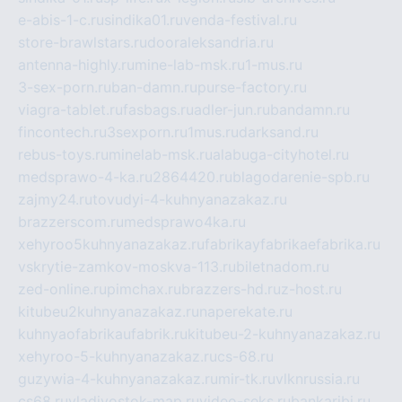
e-abis-1-c.ru
sindika01.ru
venda-festival.ru
store-brawlstars.ru
dooraleksandria.ru
antenna-highly.ru
mine-lab-msk.ru
1-mus.ru
3-sex-porn.ru
ban-damn.ru
purse-factory.ru
viagra-tablet.ru
fasbags.ru
adler-jun.ru
bandamn.ru
fincontech.ru
3sexporn.ru
1mus.ru
darksand.ru
rebus-toys.ru
minelab-msk.ru
alabuga-cityhotel.ru
medsprawo-4-ka.ru
2864420.ru
blagodarenie-spb.ru
zajmy24.ru
tovudyi-4-kuhnyanazakaz.ru
brazzerscom.ru
medsprawo4ka.ru
xehyroo5kuhnyanazakaz.ru
fabrikayfabrikaefabrika.ru
vskrytie-zamkov-moskva-113.ru
biletnadom.ru
zed-online.ru
pimchax.ru
brazzers-hd.ru
z-host.ru
kitubeu2kuhnyanazakaz.ru
naperekate.ru
kuhnyaofabrikaufabrik.ru
kitubeu-2-kuhnyanazakaz.ru
xehyroo-5-kuhnyanazakaz.ru
cs-68.ru
guzywia-4-kuhnyanazakaz.ru
mir-tk.ru
vlknrussia.ru
cs68.ru
vladivostok-map.ru
video-seks.ru
bankaribi.ru