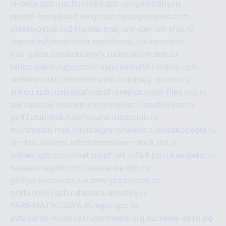
hl-beta.spb.ru
school494.spb.ru
mymubaby.ru
epoha-metalband.ru
ngr.spb.ru
rusgosnews.com
dieselvostok.ru
24hostel.msk.ru
w-dev.ru
f-ship.ru
regsmi.ru
filmnetwork.ru
malinasp.ru
kinosvin.ru
h2o-salon.ru
malutkayork.ru
deltaprim.spb.ru
tango-perm.ru
gooddir.ru
sgv.su
multiki-online.com
webkrasotki.com
cherinvest.ru
detskiy-ostrov.ru
ankou.spb.ru
alvesta1.ru
pdf-creator.ru
nix-files.org.ru
sakhatoday.ru
elektrikersymboler.ru
sputnikyes.ru
golf2club.msk.ru
aeforums.ru
zallclub.ru
multimodal.msk.ru
habaigry.ru
haikko.ru
sobakopedia.ru
isz-fest.ru
ewnc.info
screensaver-clock.net.ru
volnav.spb.ru
comnat.ru
npf.net.ru
7bit.pp.ru
kalugatur.ru
tesiaes.ru
card.com.ru
kazanka.spb.ru
gildiya-kuznecov.ru
kameryboavision.ru
griffoncom.spb.ru
fabrika-emotsiy.ru
PARK-MATROSOVA.RU
agat.spb.ru
avtoyurist-moskva1.ru
hardware.org.ru
схема-авто.рф