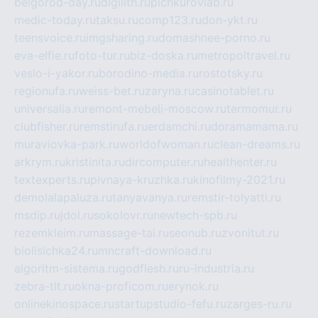
belgorod-day.ru
digilith.ru
pichkurovlab.ru
medic-today.ru
taksu.ru
comp123.ru
don-ykt.ru
teensvoice.ru
imgsharing.ru
domashnee-porno.ru
eva-elfie.ru
foto-tur.ru
biz-doska.ru
metropoltravel.ru
veslo-i-yakor.ru
borodino-media.ru
rostotsky.ru
regionufa.ru
weiss-bet.ru
zaryna.ru
casinotablet.ru
universalia.ru
remont-mebeli-moscow.ru
termomur.ru
clubfisher.ru
remstirufa.ru
erdamchi.ru
doramamama.ru
muraviovka-park.ru
worldofwoman.ru
clean-dreams.ru
arkrym.ru
kristinita.ru
dircomputer.ru
healthenter.ru
textexperts.ru
pivnaya-kruzhka.ru
kinofilmy-2021.ru
demolalapaluza.ru
tanyavanya.ru
remstir-tolyatti.ru
msdip.ru
jdol.ru
sokolovr.ru
newtech-spb.ru
rezemkleim.ru
massage-tai.ru
seonub.ru
zvonitut.ru
biolisichka24.ru
mncraft-download.ru
algoritm-sistema.ru
godflesh.ru
ru-industria.ru
zebra-tlt.ru
okna-proficom.ru
erynok.ru
onlinekinospace.ru
startupstudio-fefu.ru
zarges-ru.ru