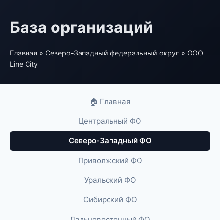
База организаций
Главная
»
Северо-Западный федеральный округ
» ООО
Line City
🏠 Главная
Центральный ФО
Северо-Западный ФО
Приволжский ФО
Уральский ФО
Сибирский ФО
Дальневосточный ФО