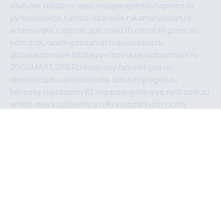
iclub.net.ru
gazon-easy.ru
sugarepilekb.ru
grinox.ru
pylesostineco.ru
msts-ozarenie.ru
kameryjooan.ru
artemovskij.ru
dopler.spb.ru
aid70.ru
metall-perm.ru
ndm.msk.ru
ratingzooshop.ru
apiaccess.ru
globalautotrade.info
bezverhovskoe.ru
drsschool.ru
ZOOSMART.SPB.RU
dalakony.ru
medikijob.ru
remontt.spb.ru
photostudia.spb.ru
myragon.ru
terramia.ru
academy62.ru
gardengallereya.ru
rti.com.ru
artem-news.ru
biserinca.ru
krasnodarkurort.com
imshowtv.ru
mebel-v-tule.ru
mobtopik.ru
pcsecurity.net.ru
tool-sib.ru
multimetrunit.ru
sp-tour.ru
fan-cs.ru
santeh-russia.ru
symbian9.net.ru
DSHAIR.RU
tmmotors.spb.ru
xjocuricopii.com
musavtomat.msk.ru
obustrojdom.ru
sovetcik.ru
ybaranovskaya.ru
ppknews.ru
cult-alshei.ru
JAPANRUSSIA.RU
proekciyamebel.ru
imper-finans.ru
rim.org.ru
glamourai.ru
brassminus.ru
zabor-pro.ru
ftn.pp.ru
dorogoe58.ru
laimengpacker.ru
kuzova-zapchasti.ru