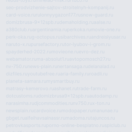
rebus-toys.ru
minelab-msk.ru
rtdco.ru
seo-prodvizhenie-sajtov-stroitelnyh-kompanij.ru
card-voice.ru
rulonnyygazon177.ru
snow-guard.ru
domizbrusa-9x12spb.ru
demaholding.ru
aalse.ru
a380club.ru
argentinamia.ru
perkoka.ru
movie-one.ru
perk-oka.ru
g-octopus.ru
sibarchives.ru
andreislyusar.ru
naruto-x.ru
pursefactory.ru
tor-lyubov-i-grom.ru
spayderhed-2022.ru
movieone.ru
evro-dez.ru
webamator.ru
ma-absolut1.ru
avtopomosch27.ru
nv-750.ru
news-plain.ru
nertansaga.ru
delanalad.ru
dizfiles.ru
youtubefree.ru
aria-family.ru
roadli.ru
planeta-samara.ru
mysmartbuy.ru
matrasy-kemerovo.ru
ashanet.ru
trade-farm.ru
dotcustoms.ru
domizbrusa9x12spb.ru
autodamp.ru
narasimha.ru
djcommodities.ru
nv750.ru
x-ton.ru
newsplain.ru
cardvoice.ru
modopaper.ru
manunae.ru
gbget.ru
alfeihavsalnassr.ru
madoma.ru
tajuncos.ru
petrovkasports.ru
porno-online-besplatno.ru
splclub.ru