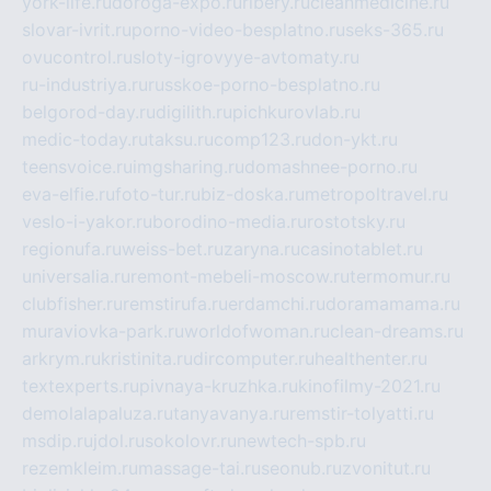
york-life.ru
doroga-expo.ru
ribery.ru
cleanmedicine.ru
slovar-ivrit.ru
porno-video-besplatno.ru
seks-365.ru
ovucontrol.ru
sloty-igrovyye-avtomaty.ru
ru-industriya.ru
russkoe-porno-besplatno.ru
belgorod-day.ru
digilith.ru
pichkurovlab.ru
medic-today.ru
taksu.ru
comp123.ru
don-ykt.ru
teensvoice.ru
imgsharing.ru
domashnee-porno.ru
eva-elfie.ru
foto-tur.ru
biz-doska.ru
metropoltravel.ru
veslo-i-yakor.ru
borodino-media.ru
rostotsky.ru
regionufa.ru
weiss-bet.ru
zaryna.ru
casinotablet.ru
universalia.ru
remont-mebeli-moscow.ru
termomur.ru
clubfisher.ru
remstirufa.ru
erdamchi.ru
doramamama.ru
muraviovka-park.ru
worldofwoman.ru
clean-dreams.ru
arkrym.ru
kristinita.ru
dircomputer.ru
healthenter.ru
textexperts.ru
pivnaya-kruzhka.ru
kinofilmy-2021.ru
demolalapaluza.ru
tanyavanya.ru
remstir-tolyatti.ru
msdip.ru
jdol.ru
sokolovr.ru
newtech-spb.ru
rezemkleim.ru
massage-tai.ru
seonub.ru
zvonitut.ru