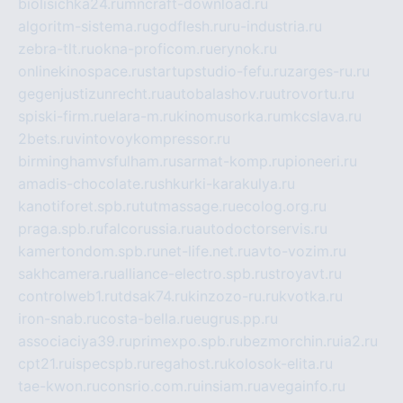
biolisichka24.ru
mncraft-download.ru
algoritm-sistema.ru
godflesh.ru
ru-industria.ru
zebra-tlt.ru
okna-proficom.ru
erynok.ru
onlinekinospace.ru
startupstudio-fefu.ru
zarges-ru.ru
gegenjustizunrecht.ru
autobalashov.ru
utrovortu.ru
spiski-firm.ru
elara-m.ru
kinomusorka.ru
mkcslava.ru
2bets.ru
vintovoykompressor.ru
birminghamvsfulham.ru
sarmat-komp.ru
pioneeri.ru
amadis-chocolate.ru
shkurki-karakulya.ru
kanotiforet.spb.ru
tutmassage.ru
ecolog.org.ru
praga.spb.ru
falcorussia.ru
autodoctorservis.ru
kamertondom.spb.ru
net-life.net.ru
avto-vozim.ru
sakhcamera.ru
alliance-electro.spb.ru
stroyavt.ru
controlweb1.ru
tdsak74.ru
kinzozo-ru.ru
kvotka.ru
iron-snab.ru
costa-bella.ru
eugrus.pp.ru
associaciya39.ru
primexpo.spb.ru
bezmorchin.ru
ia2.ru
cpt21.ru
ispecspb.ru
regahost.ru
kolosok-elita.ru
tae-kwon.ru
consrio.com.ru
insiam.ru
avegainfo.ru