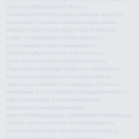
raytor-d.ru
atillagunn.ru
3d-file.ru
1xbeticricetc1xbetti5.ru
uafoot-statti.ru
e-abis1c.ru
store-brawl-stars.ru
kts-services.ru
dark-sand.ru
sindika-01.ru
sp-life.ru
x-legion.ru
sib-archives.ru
e-abis-1-c.ru
sindika01.ru
venda-festival.ru
store-brawlstars.ru
dooraleksandria.ru
antenna-highly.ru
mine-lab-msk.ru
1-mus.ru
3-sex-porn.ru
ban-damn.ru
purse-factory.ru
viagra-tablet.ru
fasbags.ru
adler-jun.ru
bandamn.ru
fincontech.ru
3sexporn.ru
1mus.ru
darksand.ru
rebus-toys.ru
minelab-msk.ru
alabuga-cityhotel.ru
medsprawo-4-ka.ru
2864420.ru
blagodarenie-spb.ru
zajmy24.ru
tovudyi-4-kuhnyanazakaz.ru
brazzerscom.ru
medsprawo4ka.ru
xehyroo5kuhnyanazakaz.ru
fabrikayfabrikaefabrika.ru
vskrytie-zamkov-moskva-113.ru
biletnadom.ru
zed-online.ru
pimchax.ru
brazzers-hd.ru
z-host.ru
kitubeu2kuhnyanazakaz.ru
naperekate.ru