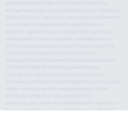
kingbolenskaner.ru
alex-motor.ru
astroline.net.ru
act1.spb.ru
polyglot.com.ru
gidlipetsk.ru
ooo-driada.ru
detsad125.ru
mir-zdoroviya.ru
bruslanovo.ru
siterem.ru
council.spb.ru
лодкипатриот.рф
kafekolizey.ru
iclub.net.ru
gazon-easy.ru
sugarepilekb.ru
grinox.ru
pylesostineco.ru
msts-ozarenie.ru
kameryjooan.ru
artemovskij.ru
dopler.spb.ru
aid70.ru
metall-perm.ru
ndm.msk.ru
ratingzooshop.ru
apiaccess.ru
globalautotrade.info
bezverhovskoe.ru
drsschool.ru
ZOOSMART.SPB.RU
dalakony.ru
medikijob.ru
remontt.spb.ru
photostudia.spb.ru
myragon.ru
terramia.ru
academy62.ru
gardengallereya.ru
rti.com.ru
artem-news.ru
biserinca.ru
krasnodarkurort.com
imshowtv.ru
mebel-v-tule.ru
mobtopik.ru
pcsecurity.net.ru
tool-sib.ru
multimetrunit.ru
sp-tour.ru
fan-cs.ru
santeh-russia.ru
symbian9.net.ru
DSHAIR.RU
tmmotors.spb.ru
xjocuricopii.com
musavtomat.msk.ru
obustrojdom.ru
sovetcik.ru
ybaranovskaya.ru