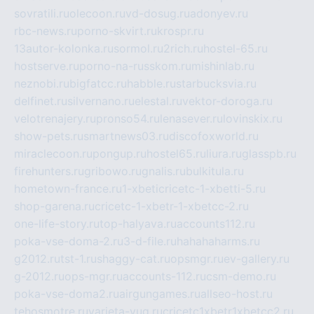
sovratili.ru
olecoon.ru
vd-dosug.ru
adonyev.ru
rbc-news.ru
porno-skvirt.ru
krospr.ru
13autor-kolonka.ru
sormol.ru
2rich.ru
hostel-65.ru
hostserve.ru
porno-na-russkom.ru
mishinlab.ru
neznobi.ru
bigfatcc.ru
habble.ru
starbucksvia.ru
delfinet.ru
silvernano.ru
elestal.ru
vektor-doroga.ru
velotrenajery.ru
pronso54.ru
lenasever.ru
lovinskix.ru
show-pets.ru
smartnews03.ru
discofoxworld.ru
miraclecoon.ru
pongup.ru
hostel65.ru
liura.ru
glasspb.ru
firehunters.ru
gribowo.ru
gnalis.ru
bulkitula.ru
hometown-france.ru
1-xbeticricetc-1-xbetti-5.ru
shop-garena.ru
cricetc-1-xbetr-1-xbetcc-2.ru
one-life-story.ru
top-halyava.ru
accounts112.ru
poka-vse-doma-2.ru
3-d-file.ru
hahahaharms.ru
g2012.ru
tst-1.ru
shaggy-cat.ru
opsmgr.ru
ev-gallery.ru
g-2012.ru
ops-mgr.ru
accounts-112.ru
csm-demo.ru
poka-vse-doma2.ru
airgungames.ru
allseo-host.ru
tehosmotre.ru
varieta-yug.ru
cricetc1xbetr1xbetcc2.ru