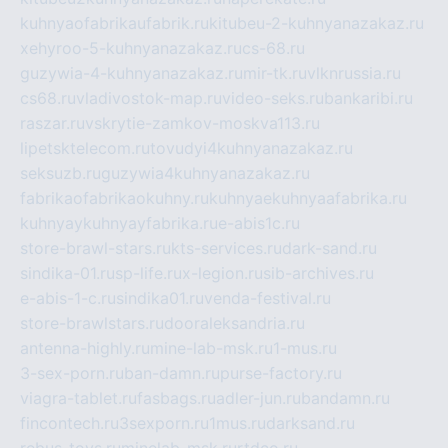
kuhnyaofabrikaufabrik.ru
kitubeu-2-kuhnyanazakaz.ru
xehyroo-5-kuhnyanazakaz.ru
cs-68.ru
guzywia-4-kuhnyanazakaz.ru
mir-tk.ru
vlknrussia.ru
cs68.ru
vladivostok-map.ru
video-seks.ru
bankaribi.ru
raszar.ru
vskrytie-zamkov-moskva113.ru
lipetsktelecom.ru
tovudyi4kuhnyanazakaz.ru
seksuzb.ru
guzywia4kuhnyanazakaz.ru
fabrikaofabrikaokuhny.ru
kuhnyaekuhnyaafabrika.ru
kuhnyaykuhnyayfabrika.ru
e-abis1c.ru
store-brawl-stars.ru
kts-services.ru
dark-sand.ru
sindika-01.ru
sp-life.ru
x-legion.ru
sib-archives.ru
e-abis-1-c.ru
sindika01.ru
venda-festival.ru
store-brawlstars.ru
dooraleksandria.ru
antenna-highly.ru
mine-lab-msk.ru
1-mus.ru
3-sex-porn.ru
ban-damn.ru
purse-factory.ru
viagra-tablet.ru
fasbags.ru
adler-jun.ru
bandamn.ru
fincontech.ru
3sexporn.ru
1mus.ru
darksand.ru