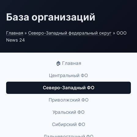
База организаций
Главная
»
Северо-Западный федеральный округ
» ООО
News 24
🏠 Главная
Центральный ФО
Северо-Западный ФО
Приволжский ФО
Уральский ФО
Сибирский ФО
Дальневосточный ФО