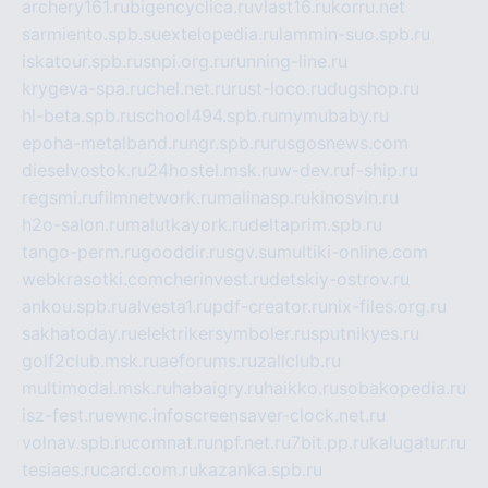
archery161.ru
bigencyclica.ru
vlast16.ru
korru.net
sarmiento.spb.su
extelopedia.ru
lammin-suo.spb.ru
iskatour.spb.ru
snpi.org.ru
running-line.ru
krygeva-spa.ru
chel.net.ru
rust-loco.ru
dugshop.ru
hl-beta.spb.ru
school494.spb.ru
mymubaby.ru
epoha-metalband.ru
ngr.spb.ru
rusgosnews.com
dieselvostok.ru
24hostel.msk.ru
w-dev.ru
f-ship.ru
regsmi.ru
filmnetwork.ru
malinasp.ru
kinosvin.ru
h2o-salon.ru
malutkayork.ru
deltaprim.spb.ru
tango-perm.ru
gooddir.ru
sgv.su
multiki-online.com
webkrasotki.com
cherinvest.ru
detskiy-ostrov.ru
ankou.spb.ru
alvesta1.ru
pdf-creator.ru
nix-files.org.ru
sakhatoday.ru
elektrikersymboler.ru
sputnikyes.ru
golf2club.msk.ru
aeforums.ru
zallclub.ru
multimodal.msk.ru
habaigry.ru
haikko.ru
sobakopedia.ru
isz-fest.ru
ewnc.info
screensaver-clock.net.ru
volnav.spb.ru
comnat.ru
npf.net.ru
7bit.pp.ru
kalugatur.ru
tesiaes.ru
card.com.ru
kazanka.spb.ru