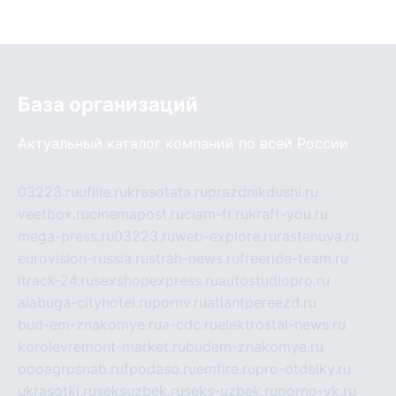
База организаций
Актуальный каталог компаний по всей России
03223.ru
ufille.ru
krasotata.ru
prazdnikdushi.ru
veetbox.ru
cinemapost.ru
ciam-fr.ru
kraft-you.ru
mega-press.ru
03223.ru
web-explore.ru
rastenuya.ru
eurovision-russia.ru
strah-news.ru
freeride-team.ru
itrack-24.ru
sexshopexpress.ru
autostudiopro.ru
alabuga-cityhotel.ru
pornv.ru
atlantpereezd.ru
bud-em-znakomye.ru
a-cdc.ru
elektrostal-news.ru
korolevremont-market.ru
budem-znakomye.ru
oooagrosnab.ru
fpodaso.ru
emfire.ru
pro-otdelky.ru
ukrasotki.ru
seksuzbek.ru
seks-uzbek.ru
porno-vk.ru