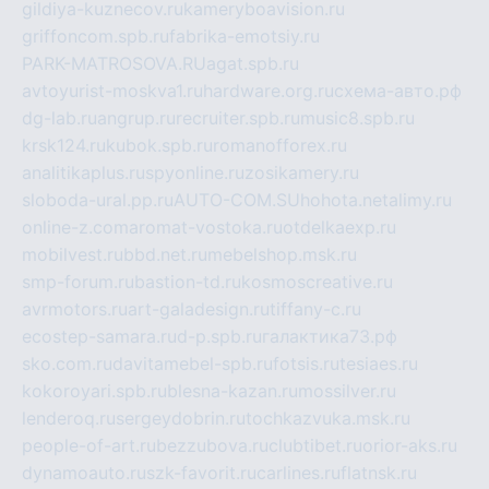
gildiya-kuznecov.ru
kameryboavision.ru
griffoncom.spb.ru
fabrika-emotsiy.ru
PARK-MATROSOVA.RU
agat.spb.ru
avtoyurist-moskva1.ru
hardware.org.ru
схема-авто.рф
dg-lab.ru
angrup.ru
recruiter.spb.ru
music8.spb.ru
krsk124.ru
kubok.spb.ru
romanofforex.ru
analitikaplus.ru
spyonline.ru
zosikamery.ru
sloboda-ural.pp.ru
AUTO-COM.SU
hohota.net
alimy.ru
online-z.com
aromat-vostoka.ru
otdelkaexp.ru
mobilvest.ru
bbd.net.ru
mebelshop.msk.ru
smp-forum.ru
bastion-td.ru
kosmoscreative.ru
avrmotors.ru
art-galadesign.ru
tiffany-c.ru
ecostep-samara.ru
d-p.spb.ru
галактика73.рф
sko.com.ru
davitamebel-spb.ru
fotsis.ru
tesiaes.ru
kokoroyari.spb.ru
blesna-kazan.ru
mossilver.ru
lenderoq.ru
sergeydobrin.ru
tochkazvuka.msk.ru
people-of-art.ru
bezzubova.ru
clubtibet.ru
orior-aks.ru
dynamoauto.ru
szk-favorit.ru
carlines.ru
flatnsk.ru