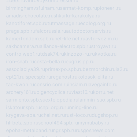
2bets.ru
vintovoykompressor.ru
birminghamvsfulham.ru
sarmat-komp.ru
pioneeri.ru
amadis-chocolate.ru
shkurki-karakulya.ru
kanotiforet.spb.ru
tutmassage.ru
ecolog.org.ru
praga.spb.ru
falcorussia.ru
autodoctorservis.ru
kamertondom.spb.ru
net-life.net.ru
avto-vozim.ru
sakhcamera.ru
alliance-electro.spb.ru
stroyavt.ru
controlweb1.ru
tdsak74.ru
kinzozo-ru.ru
kvotka.ru
iron-snab.ru
costa-bella.ru
eugrus.pp.ru
associaciya39.ru
primexpo.spb.ru
bezmorchin.ru
ia2.ru
cpt21.ru
ispecspb.ru
regahost.ru
kolosok-elita.ru
tae-kwon.ru
consrio.com.ru
insiam.ru
avegainfo.ru
archery161.ru
bigencyclica.ru
vlast16.ru
korru.net
sarmiento.spb.su
extelopedia.ru
lammin-suo.spb.ru
iskatour.spb.ru
snpi.org.ru
running-line.ru
krygeva-spa.ru
chel.net.ru
rust-loco.ru
dugshop.ru
hl-beta.spb.ru
school494.spb.ru
mymubaby.ru
epoha-metalband.ru
ngr.spb.ru
rusgosnews.com