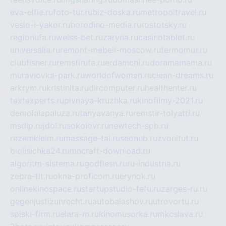
eva-elfie.ru
foto-tur.ru
biz-doska.ru
metropoltravel.ru
veslo-i-yakor.ru
borodino-media.ru
rostotsky.ru
regionufa.ru
weiss-bet.ru
zaryna.ru
casinotablet.ru
universalia.ru
remont-mebeli-moscow.ru
termomur.ru
clubfisher.ru
remstirufa.ru
erdamchi.ru
doramamama.ru
muraviovka-park.ru
worldofwoman.ru
clean-dreams.ru
arkrym.ru
kristinita.ru
dircomputer.ru
healthenter.ru
textexperts.ru
pivnaya-kruzhka.ru
kinofilmy-2021.ru
demolalapaluza.ru
tanyavanya.ru
remstir-tolyatti.ru
msdip.ru
jdol.ru
sokolovr.ru
newtech-spb.ru
rezemkleim.ru
massage-tai.ru
seonub.ru
zvonitut.ru
biolisichka24.ru
mncraft-download.ru
algoritm-sistema.ru
godflesh.ru
ru-industria.ru
zebra-tlt.ru
okna-proficom.ru
erynok.ru
onlinekinospace.ru
startupstudio-fefu.ru
zarges-ru.ru
gegenjustizunrecht.ru
autobalashov.ru
utrovortu.ru
spiski-firm.ru
elara-m.ru
kinomusorka.ru
mkcslava.ru