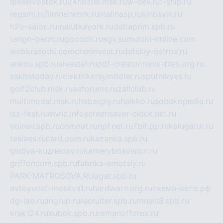
dieselvostok.ru
24hostel.msk.ru
w-dev.ru
f-ship.ru
regsmi.ru
filmnetwork.ru
malinasp.ru
kinosvin.ru
h2o-salon.ru
malutkayork.ru
deltaprim.spb.ru
tango-perm.ru
gooddir.ru
sgv.su
multiki-online.com
webkrasotki.com
cherinvest.ru
detskiy-ostrov.ru
ankou.spb.ru
alvesta1.ru
pdf-creator.ru
nix-files.org.ru
sakhatoday.ru
elektrikersymboler.ru
sputnikyes.ru
golf2club.msk.ru
aeforums.ru
zallclub.ru
multimodal.msk.ru
habaigry.ru
haikko.ru
sobakopedia.ru
isz-fest.ru
ewnc.info
screensaver-clock.net.ru
volnav.spb.ru
comnat.ru
npf.net.ru
7bit.pp.ru
kalugatur.ru
tesiaes.ru
card.com.ru
kazanka.spb.ru
gildiya-kuznecov.ru
kameryboavision.ru
griffoncom.spb.ru
fabrika-emotsiy.ru
PARK-MATROSOVA.RU
agat.spb.ru
avtoyurist-moskva1.ru
hardware.org.ru
схема-авто.рф
dg-lab.ru
angrup.ru
recruiter.spb.ru
music8.spb.ru
krsk124.ru
kubok.spb.ru
romanofforex.ru