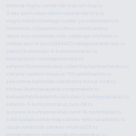
antenna-highly.ru
mine-lab-msk.ru
1-mus.ru
3-sex-porn.ru
ban-damn.ru
purse-factory.ru
viagra-tablet.ru
fasbags.ru
adler-jun.ru
bandamn.ru
fincontech.ru
3sexporn.ru
1mus.ru
darksand.ru
rebus-toys.ru
minelab-msk.ru
alabuga-cityhotel.ru
medsprawo-4-ka.ru
2864420.ru
blagodarenie-spb.ru
zajmy24.ru
tovudyi-4-kuhnyanazakaz.ru
brazzerscom.ru
medsprawo4ka.ru
xehyroo5kuhnyanazakaz.ru
fabrikayfabrikaefabrika.ru
vskrytie-zamkov-moskva-113.ru
biletnadom.ru
zed-online.ru
pimchax.ru
brazzers-hd.ru
z-host.ru
kitubeu2kuhnyanazakaz.ru
naperekate.ru
kuhnyaofabrikaufabrik.ru
kitubeu-2-kuhnyanazakaz.ru
xehyroo-5-kuhnyanazakaz.ru
cs-68.ru
guzywia-4-kuhnyanazakaz.ru
mir-tk.ru
vlknrussia.ru
cs68.ru
vladivostok-map.ru
video-seks.ru
bankaribi.ru
raszar.ru
vskrytie-zamkov-moskva113.ru
lipetsktelecom.ru
tovudyi4kuhnyanazakaz.ru