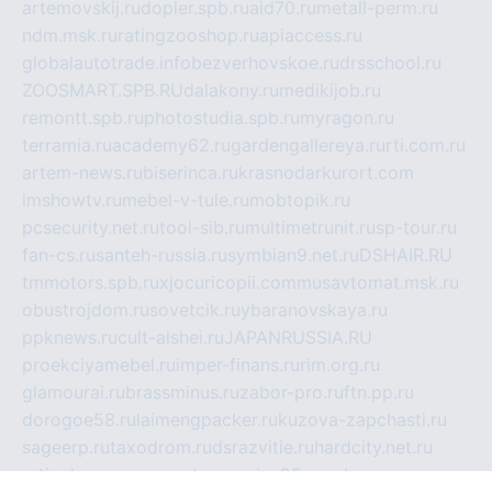
artemovskij.ru
dopler.spb.ru
aid70.ru
metall-perm.ru
ndm.msk.ru
ratingzooshop.ru
apiaccess.ru
globalautotrade.info
bezverhovskoe.ru
drsschool.ru
ZOOSMART.SPB.RU
dalakony.ru
medikijob.ru
remontt.spb.ru
photostudia.spb.ru
myragon.ru
terramia.ru
academy62.ru
gardengallereya.ru
rti.com.ru
artem-news.ru
biserinca.ru
krasnodarkurort.com
imshowtv.ru
mebel-v-tule.ru
mobtopik.ru
pcsecurity.net.ru
tool-sib.ru
multimetrunit.ru
sp-tour.ru
fan-cs.ru
santeh-russia.ru
symbian9.net.ru
DSHAIR.RU
tmmotors.spb.ru
xjocuricopii.com
musavtomat.msk.ru
obustrojdom.ru
sovetcik.ru
ybaranovskaya.ru
ppknews.ru
cult-alshei.ru
JAPANRUSSIA.RU
proekciyamebel.ru
imper-finans.ru
rim.org.ru
glamourai.ru
brassminus.ru
zabor-pro.ru
ftn.pp.ru
dorogoe58.ru
laimengpacker.ru
kuzova-zapchasti.ru
sageerp.ru
taxodrom.ru
dsrazvitie.ru
hardcity.net.ru
ratinghomegames.ru
topservice25.ru
gubernyan.ru