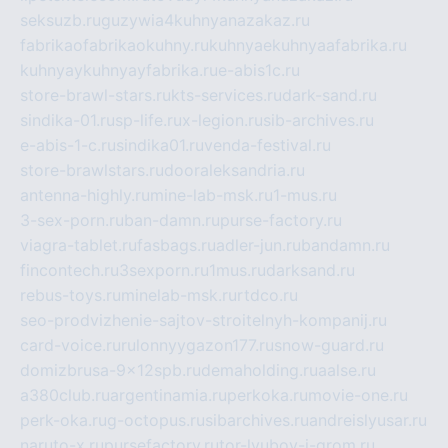
seksuzb.ru
guzywia4kuhnyanazakaz.ru
fabrikaofabrikaokuhny.ru
kuhnyaekuhnyaafabrika.ru
kuhnyaykuhnyayfabrika.ru
e-abis1c.ru
store-brawl-stars.ru
kts-services.ru
dark-sand.ru
sindika-01.ru
sp-life.ru
x-legion.ru
sib-archives.ru
e-abis-1-c.ru
sindika01.ru
venda-festival.ru
store-brawlstars.ru
dooraleksandria.ru
antenna-highly.ru
mine-lab-msk.ru
1-mus.ru
3-sex-porn.ru
ban-damn.ru
purse-factory.ru
viagra-tablet.ru
fasbags.ru
adler-jun.ru
bandamn.ru
fincontech.ru
3sexporn.ru
1mus.ru
darksand.ru
rebus-toys.ru
minelab-msk.ru
rtdco.ru
seo-prodvizhenie-sajtov-stroitelnyh-kompanij.ru
card-voice.ru
rulonnyygazon177.ru
snow-guard.ru
domizbrusa-9x12spb.ru
demaholding.ru
aalse.ru
a380club.ru
argentinamia.ru
perkoka.ru
movie-one.ru
perk-oka.ru
g-octopus.ru
sibarchives.ru
andreislyusar.ru
naruto-x.ru
pursefactory.ru
tor-lyubov-i-grom.ru