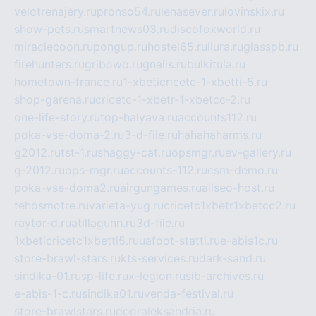
velotrenajery.ru
pronso54.ru
lenasever.ru
lovinskix.ru
show-pets.ru
smartnews03.ru
discofoxworld.ru
miraclecoon.ru
pongup.ru
hostel65.ru
liura.ru
glasspb.ru
firehunters.ru
gribowo.ru
gnalis.ru
bulkitula.ru
hometown-france.ru
1-xbeticricetc-1-xbetti-5.ru
shop-garena.ru
cricetc-1-xbetr-1-xbetcc-2.ru
one-life-story.ru
top-halyava.ru
accounts112.ru
poka-vse-doma-2.ru
3-d-file.ru
hahahaharms.ru
g2012.ru
tst-1.ru
shaggy-cat.ru
opsmgr.ru
ev-gallery.ru
g-2012.ru
ops-mgr.ru
accounts-112.ru
csm-demo.ru
poka-vse-doma2.ru
airgungames.ru
allseo-host.ru
tehosmotre.ru
varieta-yug.ru
cricetc1xbetr1xbetcc2.ru
raytor-d.ru
atillagunn.ru
3d-file.ru
1xbeticricetc1xbetti5.ru
uafoot-statti.ru
e-abis1c.ru
store-brawl-stars.ru
kts-services.ru
dark-sand.ru
sindika-01.ru
sp-life.ru
x-legion.ru
sib-archives.ru
e-abis-1-c.ru
sindika01.ru
venda-festival.ru
store-brawlstars.ru
dooraleksandria.ru