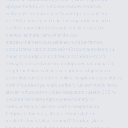
spayderhed-2022.ru
movieone.ru
evro-dez.ru
webamator.ru
ma-absolut1.ru
avtopomosch27.ru
nv-750.ru
news-plain.ru
nertansaga.ru
delanalad.ru
dizfiles.ru
youtubefree.ru
aria-family.ru
roadli.ru
planeta-samara.ru
mysmartbuy.ru
matrasy-kemerovo.ru
ashanet.ru
trade-farm.ru
dotcustoms.ru
domizbrusa9x12spb.ru
autodamp.ru
narasimha.ru
djcommodities.ru
nv750.ru
x-ton.ru
newsplain.ru
cardvoice.ru
modopaper.ru
manunae.ru
gbget.ru
alfeihavsalnassr.ru
madoma.ru
tajuncos.ru
petrovkasports.ru
porno-online-besplatno.ru
splclub.ru
york-life.ru
doroga-expo.ru
ribery.ru
cleanmedicine.ru
slovar-ivrit.ru
porno-video-besplatno.ru
seks-365.ru
ovucontrol.ru
sloty-igrovyye-avtomaty.ru
ru-industriya.ru
russkoe-porno-besplatno.ru
belgorod-day.ru
digilith.ru
pichkurovlab.ru
medic-today.ru
taksu.ru
comp123.ru
don-ykt.ru
teensvoice.ru
imgsharing.ru
domashnee-porno.ru