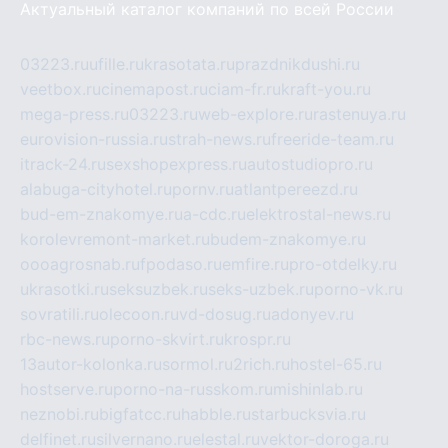
Актуальный каталог компаний по всей России
03223.ru
ufille.ru
krasotata.ru
prazdnikdushi.ru
veetbox.ru
cinemapost.ru
ciam-fr.ru
kraft-you.ru
mega-press.ru
03223.ru
web-explore.ru
rastenuya.ru
eurovision-russia.ru
strah-news.ru
freeride-team.ru
itrack-24.ru
sexshopexpress.ru
autostudiopro.ru
alabuga-cityhotel.ru
pornv.ru
atlantpereezd.ru
bud-em-znakomye.ru
a-cdc.ru
elektrostal-news.ru
korolevremont-market.ru
budem-znakomye.ru
oooagrosnab.ru
fpodaso.ru
emfire.ru
pro-otdelky.ru
ukrasotki.ru
seksuzbek.ru
seks-uzbek.ru
porno-vk.ru
sovratili.ru
olecoon.ru
vd-dosug.ru
adonyev.ru
rbc-news.ru
porno-skvirt.ru
krospr.ru
13autor-kolonka.ru
sormol.ru
2rich.ru
hostel-65.ru
hostserve.ru
porno-na-russkom.ru
mishinlab.ru
neznobi.ru
bigfatcc.ru
habble.ru
starbucksvia.ru
delfinet.ru
silvernano.ru
elestal.ru
vektor-doroga.ru