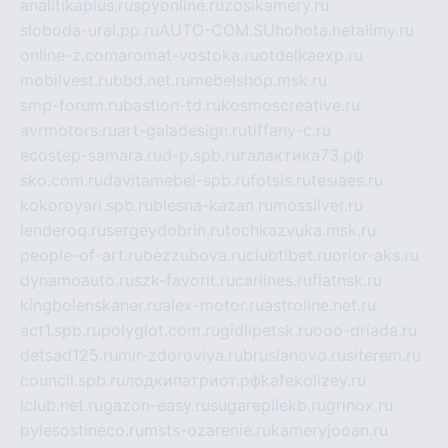
analitikaplus.ru
spyonline.ru
zosikamery.ru
sloboda-ural.pp.ru
AUTO-COM.SU
hohota.net
alimy.ru
online-z.com
aromat-vostoka.ru
otdelkaexp.ru
mobilvest.ru
bbd.net.ru
mebelshop.msk.ru
smp-forum.ru
bastion-td.ru
kosmoscreative.ru
avrmotors.ru
art-galadesign.ru
tiffany-c.ru
ecostep-samara.ru
d-p.spb.ru
галактика73.рф
sko.com.ru
davitamebel-spb.ru
fotsis.ru
tesiaes.ru
kokoroyari.spb.ru
blesna-kazan.ru
mossilver.ru
lenderoq.ru
sergeydobrin.ru
tochkazvuka.msk.ru
people-of-art.ru
bezzubova.ru
clubtibet.ru
orior-aks.ru
dynamoauto.ru
szk-favorit.ru
carlines.ru
flatnsk.ru
kingbolenskaner.ru
alex-motor.ru
astroline.net.ru
act1.spb.ru
polyglot.com.ru
gidlipetsk.ru
ooo-driada.ru
detsad125.ru
mir-zdoroviya.ru
bruslanovo.ru
siterem.ru
council.spb.ru
лодкипатриот.рф
kafekolizey.ru
iclub.net.ru
gazon-easy.ru
sugarepilekb.ru
grinox.ru
pylesostineco.ru
msts-ozarenie.ru
kameryjooan.ru