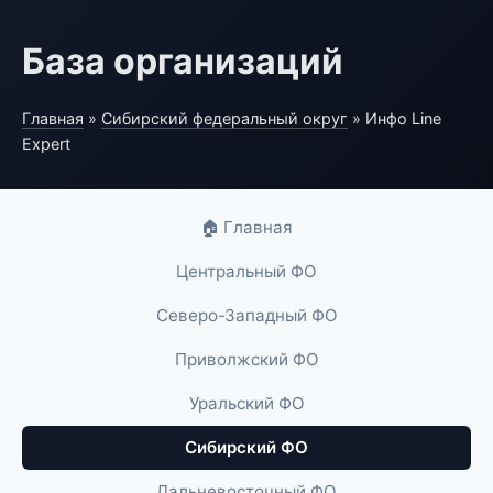
База организаций
Главная
»
Сибирский федеральный округ
» Инфо Line
Expert
🏠 Главная
Центральный ФО
Северо-Западный ФО
Приволжский ФО
Уральский ФО
Сибирский ФО
Дальневосточный ФО