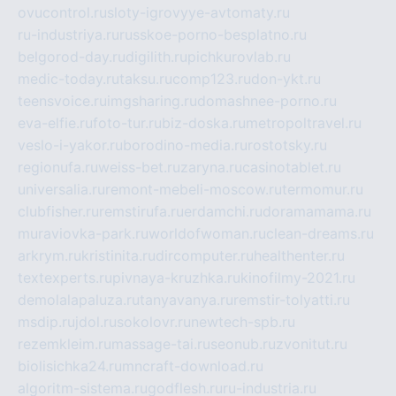
ovucontrol.ru
sloty-igrovyye-avtomaty.ru
ru-industriya.ru
russkoe-porno-besplatno.ru
belgorod-day.ru
digilith.ru
pichkurovlab.ru
medic-today.ru
taksu.ru
comp123.ru
don-ykt.ru
teensvoice.ru
imgsharing.ru
domashnee-porno.ru
eva-elfie.ru
foto-tur.ru
biz-doska.ru
metropoltravel.ru
veslo-i-yakor.ru
borodino-media.ru
rostotsky.ru
regionufa.ru
weiss-bet.ru
zaryna.ru
casinotablet.ru
universalia.ru
remont-mebeli-moscow.ru
termomur.ru
clubfisher.ru
remstirufa.ru
erdamchi.ru
doramamama.ru
muraviovka-park.ru
worldofwoman.ru
clean-dreams.ru
arkrym.ru
kristinita.ru
dircomputer.ru
healthenter.ru
textexperts.ru
pivnaya-kruzhka.ru
kinofilmy-2021.ru
demolalapaluza.ru
tanyavanya.ru
remstir-tolyatti.ru
msdip.ru
jdol.ru
sokolovr.ru
newtech-spb.ru
rezemkleim.ru
massage-tai.ru
seonub.ru
zvonitut.ru
biolisichka24.ru
mncraft-download.ru
algoritm-sistema.ru
godflesh.ru
ru-industria.ru