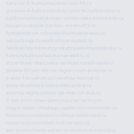
xehyroo-5-kuhnyanazakaz.ru
cs-68.ru
guzywia-4-kuhnyanazakaz.ru
mir-tk.ru
vlknrussia.ru
cs68.ru
vladivostok-map.ru
video-seks.ru
bankaribi.ru
raszar.ru
vskrytie-zamkov-moskva113.ru
lipetsktelecom.ru
tovudyi4kuhnyanazakaz.ru
seksuzb.ru
guzywia4kuhnyanazakaz.ru
fabrikaofabrikaokuhny.ru
kuhnyaekuhnyaafabrika.ru
kuhnyaykuhnyayfabrika.ru
e-abis1c.ru
store-brawl-stars.ru
kts-services.ru
dark-sand.ru
sindika-01.ru
sp-life.ru
x-legion.ru
sib-archives.ru
e-abis-1-c.ru
sindika01.ru
venda-festival.ru
store-brawlstars.ru
dooraleksandria.ru
antenna-highly.ru
mine-lab-msk.ru
1-mus.ru
3-sex-porn.ru
ban-damn.ru
purse-factory.ru
viagra-tablet.ru
fasbags.ru
adler-jun.ru
bandamn.ru
fincontech.ru
3sexporn.ru
1mus.ru
darksand.ru
rebus-toys.ru
minelab-msk.ru
rtdco.ru
seo-prodvizhenie-sajtov-stroitelnyh-kompanij.ru