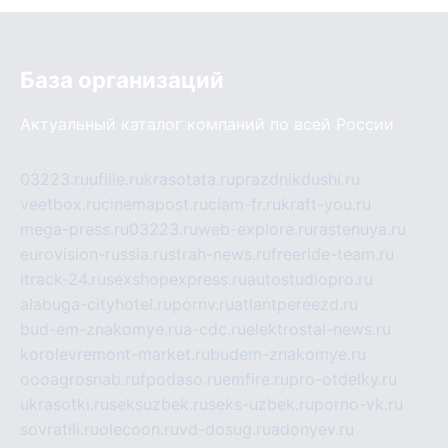
База организаций
Актуальный каталог компаний по всей России
03223.ru
ufille.ru
krasotata.ru
prazdnikdushi.ru
veetbox.ru
cinemapost.ru
ciam-fr.ru
kraft-you.ru
mega-press.ru
03223.ru
web-explore.ru
rastenuya.ru
eurovision-russia.ru
strah-news.ru
freeride-team.ru
itrack-24.ru
sexshopexpress.ru
autostudiopro.ru
alabuga-cityhotel.ru
pornv.ru
atlantpereezd.ru
bud-em-znakomye.ru
a-cdc.ru
elektrostal-news.ru
korolevremont-market.ru
budem-znakomye.ru
oooagrosnab.ru
fpodaso.ru
emfire.ru
pro-otdelky.ru
ukrasotki.ru
seksuzbek.ru
seks-uzbek.ru
porno-vk.ru
sovratili.ru
olecoon.ru
vd-dosug.ru
adonyev.ru