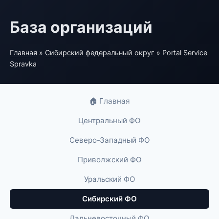
База организаций
Главная
»
Сибирский федеральный округ
» Portal Service
Spravka
🏠 Главная
Центральный ФО
Северо-Западный ФО
Приволжский ФО
Уральский ФО
Сибирский ФО
Дальневосточный ФО