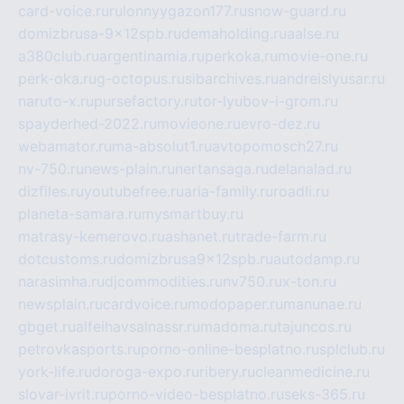
card-voice.ru
rulonnyygazon177.ru
snow-guard.ru
domizbrusa-9x12spb.ru
demaholding.ru
aalse.ru
a380club.ru
argentinamia.ru
perkoka.ru
movie-one.ru
perk-oka.ru
g-octopus.ru
sibarchives.ru
andreislyusar.ru
naruto-x.ru
pursefactory.ru
tor-lyubov-i-grom.ru
spayderhed-2022.ru
movieone.ru
evro-dez.ru
webamator.ru
ma-absolut1.ru
avtopomosch27.ru
nv-750.ru
news-plain.ru
nertansaga.ru
delanalad.ru
dizfiles.ru
youtubefree.ru
aria-family.ru
roadli.ru
planeta-samara.ru
mysmartbuy.ru
matrasy-kemerovo.ru
ashanet.ru
trade-farm.ru
dotcustoms.ru
domizbrusa9x12spb.ru
autodamp.ru
narasimha.ru
djcommodities.ru
nv750.ru
x-ton.ru
newsplain.ru
cardvoice.ru
modopaper.ru
manunae.ru
gbget.ru
alfeihavsalnassr.ru
madoma.ru
tajuncos.ru
petrovkasports.ru
porno-online-besplatno.ru
splclub.ru
york-life.ru
doroga-expo.ru
ribery.ru
cleanmedicine.ru
slovar-ivrit.ru
porno-video-besplatno.ru
seks-365.ru