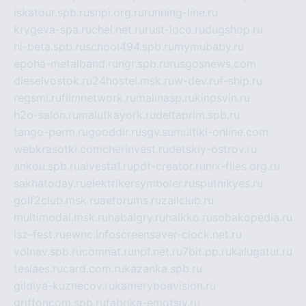
iskatour.spb.ru
snpi.org.ru
running-line.ru
krygeva-spa.ru
chel.net.ru
rust-loco.ru
dugshop.ru
hl-beta.spb.ru
school494.spb.ru
mymubaby.ru
epoha-metalband.ru
ngr.spb.ru
rusgosnews.com
dieselvostok.ru
24hostel.msk.ru
w-dev.ru
f-ship.ru
regsmi.ru
filmnetwork.ru
malinasp.ru
kinosvin.ru
h2o-salon.ru
malutkayork.ru
deltaprim.spb.ru
tango-perm.ru
gooddir.ru
sgv.su
multiki-online.com
webkrasotki.com
cherinvest.ru
detskiy-ostrov.ru
ankou.spb.ru
alvesta1.ru
pdf-creator.ru
nix-files.org.ru
sakhatoday.ru
elektrikersymboler.ru
sputnikyes.ru
golf2club.msk.ru
aeforums.ru
zallclub.ru
multimodal.msk.ru
habaigry.ru
haikko.ru
sobakopedia.ru
isz-fest.ru
ewnc.info
screensaver-clock.net.ru
volnav.spb.ru
comnat.ru
npf.net.ru
7bit.pp.ru
kalugatur.ru
tesiaes.ru
card.com.ru
kazanka.spb.ru
gildiya-kuznecov.ru
kameryboavision.ru
griffoncom.spb.ru
fabrika-emotsiy.ru