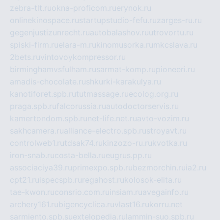
zebra-tlt.ru
okna-proficom.ru
erynok.ru
onlinekinospace.ru
startupstudio-fefu.ru
zarges-ru.ru
gegenjustizunrecht.ru
autobalashov.ru
utrovortu.ru
spiski-firm.ru
elara-m.ru
kinomusorka.ru
mkcslava.ru
2bets.ru
vintovoykompressor.ru
birminghamvsfulham.ru
sarmat-komp.ru
pioneeri.ru
amadis-chocolate.ru
shkurki-karakulya.ru
kanotiforet.spb.ru
tutmassage.ru
ecolog.org.ru
praga.spb.ru
falcorussia.ru
autodoctorservis.ru
kamertondom.spb.ru
net-life.net.ru
avto-vozim.ru
sakhcamera.ru
alliance-electro.spb.ru
stroyavt.ru
controlweb1.ru
tdsak74.ru
kinzozo-ru.ru
kvotka.ru
iron-snab.ru
costa-bella.ru
eugrus.pp.ru
associaciya39.ru
primexpo.spb.ru
bezmorchin.ru
ia2.ru
cpt21.ru
ispecspb.ru
regahost.ru
kolosok-elita.ru
tae-kwon.ru
consrio.com.ru
insiam.ru
avegainfo.ru
archery161.ru
bigencyclica.ru
vlast16.ru
korru.net
sarmiento.spb.su
extelopedia.ru
lammin-suo.spb.ru