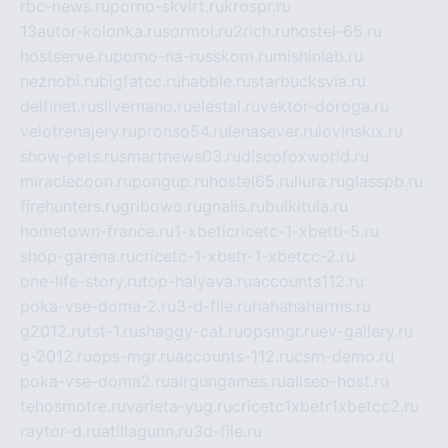
rbc-news.ru
porno-skvirt.ru
krospr.ru
13autor-kolonka.ru
sormol.ru
2rich.ru
hostel-65.ru
hostserve.ru
porno-na-russkom.ru
mishinlab.ru
neznobi.ru
bigfatcc.ru
habble.ru
starbucksvia.ru
delfinet.ru
silvernano.ru
elestal.ru
vektor-doroga.ru
velotrenajery.ru
pronso54.ru
lenasever.ru
lovinskix.ru
show-pets.ru
smartnews03.ru
discofoxworld.ru
miraclecoon.ru
pongup.ru
hostel65.ru
liura.ru
glasspb.ru
firehunters.ru
gribowo.ru
gnalis.ru
bulkitula.ru
hometown-france.ru
1-xbeticricetc-1-xbetti-5.ru
shop-garena.ru
cricetc-1-xbetr-1-xbetcc-2.ru
one-life-story.ru
top-halyava.ru
accounts112.ru
poka-vse-doma-2.ru
3-d-file.ru
hahahaharms.ru
g2012.ru
tst-1.ru
shaggy-cat.ru
opsmgr.ru
ev-gallery.ru
g-2012.ru
ops-mgr.ru
accounts-112.ru
csm-demo.ru
poka-vse-doma2.ru
airgungames.ru
allseo-host.ru
tehosmotre.ru
varieta-yug.ru
cricetc1xbetr1xbetcc2.ru
raytor-d.ru
atillagunn.ru
3d-file.ru