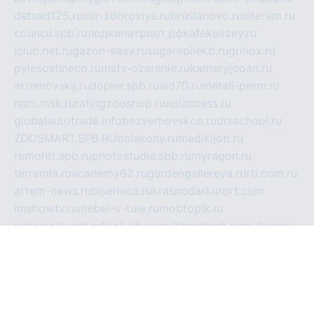
detsad125.ru
mir-zdoroviya.ru
bruslanovo.ru
siterem.ru
council.spb.ru
лодкипатриот.рф
kafekolizey.ru
iclub.net.ru
gazon-easy.ru
sugarepilekb.ru
grinox.ru
pylesostineco.ru
msts-ozarenie.ru
kameryjooan.ru
artemovskij.ru
dopler.spb.ru
aid70.ru
metall-perm.ru
ndm.msk.ru
ratingzooshop.ru
apiaccess.ru
globalautotrade.info
bezverhovskoe.ru
drsschool.ru
ZOOSMART.SPB.RU
dalakony.ru
medikijob.ru
remontt.spb.ru
photostudia.spb.ru
myragon.ru
terramia.ru
academy62.ru
gardengallereya.ru
rti.com.ru
artem-news.ru
biserinca.ru
krasnodarkurort.com
imshowtv.ru
mebel-v-tule.ru
mobtopik.ru
pcsecurity.net.ru
tool-sib.ru
multimetrunit.ru
sp-tour.ru
fan-cs.ru
santeh-russia.ru
symbian9.net.ru
DSHAIR.RU
tmmotors.spb.ru
xjocuricopii.com
musavtomat.msk.ru
obustrojdom.ru
sovetcik.ru
ybaranovskaya.ru
ppknews.ru
cult-alshei.ru
JAPANRUSSIA.RU
proekciyamebel.ru
imper-finans.ru
rim.org.ru