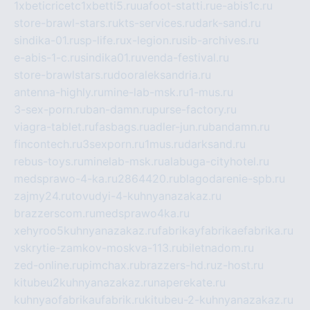
1xbeticricetc1xbetti5.ru
uafoot-statti.ru
e-abis1c.ru
store-brawl-stars.ru
kts-services.ru
dark-sand.ru
sindika-01.ru
sp-life.ru
x-legion.ru
sib-archives.ru
e-abis-1-c.ru
sindika01.ru
venda-festival.ru
store-brawlstars.ru
dooraleksandria.ru
antenna-highly.ru
mine-lab-msk.ru
1-mus.ru
3-sex-porn.ru
ban-damn.ru
purse-factory.ru
viagra-tablet.ru
fasbags.ru
adler-jun.ru
bandamn.ru
fincontech.ru
3sexporn.ru
1mus.ru
darksand.ru
rebus-toys.ru
minelab-msk.ru
alabuga-cityhotel.ru
medsprawo-4-ka.ru
2864420.ru
blagodarenie-spb.ru
zajmy24.ru
tovudyi-4-kuhnyanazakaz.ru
brazzerscom.ru
medsprawo4ka.ru
xehyroo5kuhnyanazakaz.ru
fabrikayfabrikaefabrika.ru
vskrytie-zamkov-moskva-113.ru
biletnadom.ru
zed-online.ru
pimchax.ru
brazzers-hd.ru
z-host.ru
kitubeu2kuhnyanazakaz.ru
naperekate.ru
kuhnyaofabrikaufabrik.ru
kitubeu-2-kuhnyanazakaz.ru