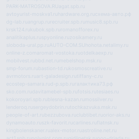
PARK-MATROSOVA.RU
agat.spb.ru
avtoyurist-moskva1.ru
hardware.org.ru
схема-авто.рф
dg-lab.ru
angrup.ru
recruiter.spb.ru
music8.spb.ru
krsk124.ru
kubok.spb.ru
romanofforex.ru
analitikaplus.ru
spyonline.ru
zosikamery.ru
sloboda-ural.pp.ru
AUTO-COM.SU
hohota.net
alimy.ru
online-z.com
aromat-vostoka.ru
otdelkaexp.ru
mobilvest.ru
bbd.net.ru
mebelshop.msk.ru
smp-forum.ru
bastion-td.ru
kosmoscreative.ru
avrmotors.ru
art-galadesign.ru
tiffany-c.ru
ecostep-samara.ru
d-p.spb.ru
галактика73.рф
sko.com.ru
davitamebel-spb.ru
fotsis.ru
tesiaes.ru
kokoroyari.spb.ru
blesna-kazan.ru
mossilver.ru
lenderoq.ru
sergeydobrin.ru
tochkazvuka.msk.ru
people-of-art.ru
bezzubova.ru
clubtibet.ru
orior-aks.ru
dynamoauto.ru
szk-favorit.ru
carlines.ru
flatnsk.ru
kingbolenskaner.ru
alex-motor.ru
astroline.net.ru
act1.spb.ru
polyglot.com.ru
gidlipetsk.ru
ooo-driada.ru