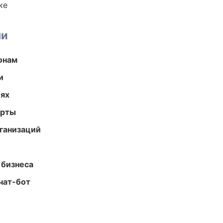
ке
ми
онам
и
иях
арты
ганизаций
 бизнеса
чат-бот