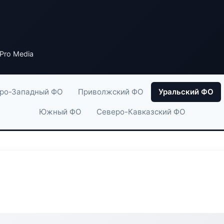
Pro Media
ро-Западный ФО
Приволжский ФО
Уральский ФО
Южный ФО
Северо-Кавказский ФО