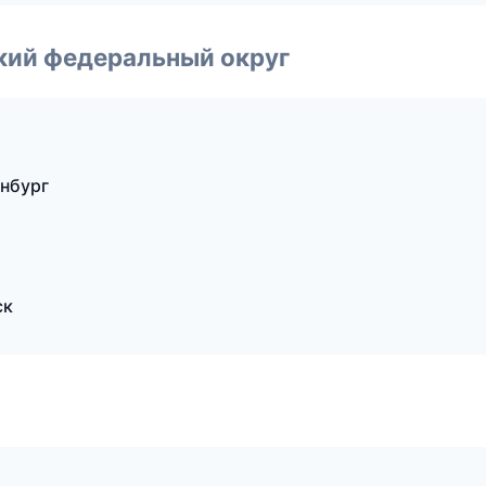
ский федеральный округ
инбург
ск