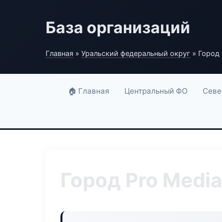
База организаций
Главная
»
Уральский федеральный округ
» Город 
🏠 Главная
Центральный ФО
Севе
Город Pro Media