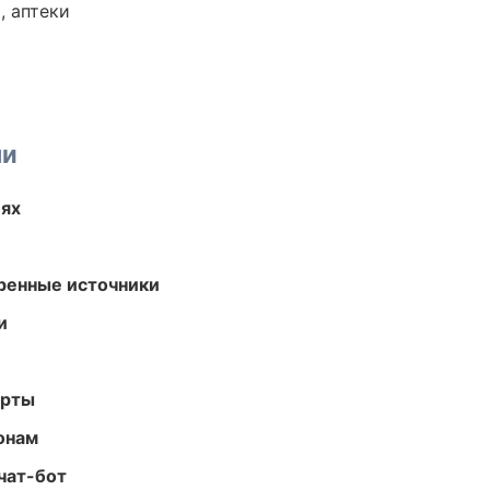
, аптеки
ми
иях
еренные источники
и
арты
онам
чат-бот