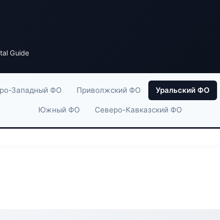
tal Guide
ро-Западный ФО
Приволжский ФО
Уральский ФО
Южный ФО
Северо-Кавказский ФО