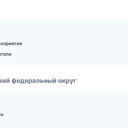
роприятия
ители
ский федеральный округ
ск