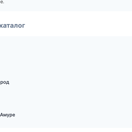
е.
каталог
ород
-Амуре