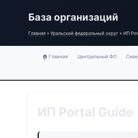
База организаций
Главная
»
Уральский федеральный округ
» ИП Por
🏠 Главная
Центральный ФО
Севе
ИП Portal Guide