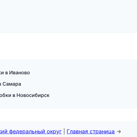
ки в Иваново
 в Самара
робки в Новосибирск
кий федеральный округ
|
Главная страница
→