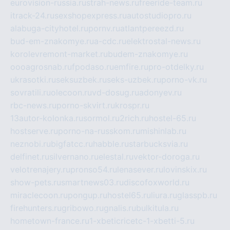
eurovision-russia.ru
strah-news.ru
freeride-team.ru
itrack-24.ru
sexshopexpress.ru
autostudiopro.ru
alabuga-cityhotel.ru
pornv.ru
atlantpereezd.ru
bud-em-znakomye.ru
a-cdc.ru
elektrostal-news.ru
korolevremont-market.ru
budem-znakomye.ru
oooagrosnab.ru
fpodaso.ru
emfire.ru
pro-otdelky.ru
ukrasotki.ru
seksuzbek.ru
seks-uzbek.ru
porno-vk.ru
sovratili.ru
olecoon.ru
vd-dosug.ru
adonyev.ru
rbc-news.ru
porno-skvirt.ru
krospr.ru
13autor-kolonka.ru
sormol.ru
2rich.ru
hostel-65.ru
hostserve.ru
porno-na-russkom.ru
mishinlab.ru
neznobi.ru
bigfatcc.ru
habble.ru
starbucksvia.ru
delfinet.ru
silvernano.ru
elestal.ru
vektor-doroga.ru
velotrenajery.ru
pronso54.ru
lenasever.ru
lovinskix.ru
show-pets.ru
smartnews03.ru
discofoxworld.ru
miraclecoon.ru
pongup.ru
hostel65.ru
liura.ru
glasspb.ru
firehunters.ru
gribowo.ru
gnalis.ru
bulkitula.ru
hometown-france.ru
1-xbeticricetc-1-xbetti-5.ru