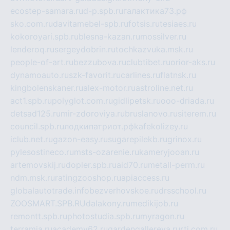
ecostep-samara.ru
d-p.spb.ru
галактика73.рф
sko.com.ru
davitamebel-spb.ru
fotsis.ru
tesiaes.ru
kokoroyari.spb.ru
blesna-kazan.ru
mossilver.ru
lenderoq.ru
sergeydobrin.ru
tochkazvuka.msk.ru
people-of-art.ru
bezzubova.ru
clubtibet.ru
orior-aks.ru
dynamoauto.ru
szk-favorit.ru
carlines.ru
flatnsk.ru
kingbolenskaner.ru
alex-motor.ru
astroline.net.ru
act1.spb.ru
polyglot.com.ru
gidlipetsk.ru
ooo-driada.ru
detsad125.ru
mir-zdoroviya.ru
bruslanovo.ru
siterem.ru
council.spb.ru
лодкипатриот.рф
kafekolizey.ru
iclub.net.ru
gazon-easy.ru
sugarepilekb.ru
grinox.ru
pylesostineco.ru
msts-ozarenie.ru
kameryjooan.ru
artemovskij.ru
dopler.spb.ru
aid70.ru
metall-perm.ru
ndm.msk.ru
ratingzooshop.ru
apiaccess.ru
globalautotrade.info
bezverhovskoe.ru
drsschool.ru
ZOOSMART.SPB.RU
dalakony.ru
medikijob.ru
remontt.spb.ru
photostudia.spb.ru
myragon.ru
terramia.ru
academy62.ru
gardengallereya.ru
rti.com.ru