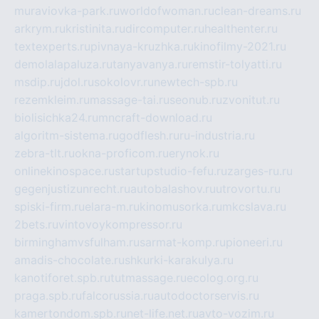
muraviovka-park.ru
worldofwoman.ru
clean-dreams.ru
arkrym.ru
kristinita.ru
dircomputer.ru
healthenter.ru
textexperts.ru
pivnaya-kruzhka.ru
kinofilmy-2021.ru
demolalapaluza.ru
tanyavanya.ru
remstir-tolyatti.ru
msdip.ru
jdol.ru
sokolovr.ru
newtech-spb.ru
rezemkleim.ru
massage-tai.ru
seonub.ru
zvonitut.ru
biolisichka24.ru
mncraft-download.ru
algoritm-sistema.ru
godflesh.ru
ru-industria.ru
zebra-tlt.ru
okna-proficom.ru
erynok.ru
onlinekinospace.ru
startupstudio-fefu.ru
zarges-ru.ru
gegenjustizunrecht.ru
autobalashov.ru
utrovortu.ru
spiski-firm.ru
elara-m.ru
kinomusorka.ru
mkcslava.ru
2bets.ru
vintovoykompressor.ru
birminghamvsfulham.ru
sarmat-komp.ru
pioneeri.ru
amadis-chocolate.ru
shkurki-karakulya.ru
kanotiforet.spb.ru
tutmassage.ru
ecolog.org.ru
praga.spb.ru
falcorussia.ru
autodoctorservis.ru
kamertondom.spb.ru
net-life.net.ru
avto-vozim.ru