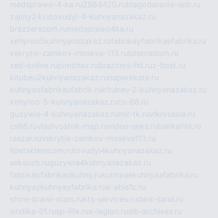
medsprawo-4-ka.ru
2864420.ru
blagodarenie-spb.ru
zajmy24.ru
tovudyi-4-kuhnyanazakaz.ru
brazzerscom.ru
medsprawo4ka.ru
xehyroo5kuhnyanazakaz.ru
fabrikayfabrikaefabrika.ru
vskrytie-zamkov-moskva-113.ru
biletnadom.ru
zed-online.ru
pimchax.ru
brazzers-hd.ru
z-host.ru
kitubeu2kuhnyanazakaz.ru
naperekate.ru
kuhnyaofabrikaufabrik.ru
kitubeu-2-kuhnyanazakaz.ru
xehyroo-5-kuhnyanazakaz.ru
cs-68.ru
guzywia-4-kuhnyanazakaz.ru
mir-tk.ru
vlknrussia.ru
cs68.ru
vladivostok-map.ru
video-seks.ru
bankaribi.ru
raszar.ru
vskrytie-zamkov-moskva113.ru
lipetsktelecom.ru
tovudyi4kuhnyanazakaz.ru
seksuzb.ru
guzywia4kuhnyanazakaz.ru
fabrikaofabrikaokuhny.ru
kuhnyaekuhnyaafabrika.ru
kuhnyaykuhnyayfabrika.ru
e-abis1c.ru
store-brawl-stars.ru
kts-services.ru
dark-sand.ru
sindika-01.ru
sp-life.ru
x-legion.ru
sib-archives.ru