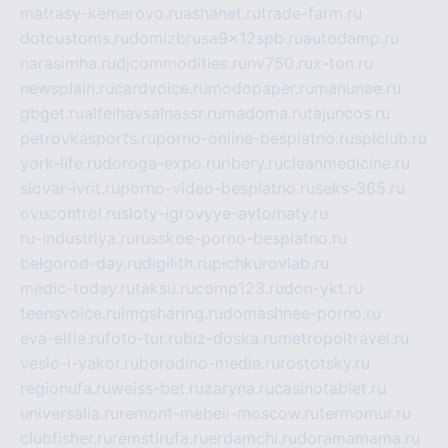
matrasy-kemerovo.ru
ashanet.ru
trade-farm.ru
dotcustoms.ru
domizbrusa9x12spb.ru
autodamp.ru
narasimha.ru
djcommodities.ru
nv750.ru
x-ton.ru
newsplain.ru
cardvoice.ru
modopaper.ru
manunae.ru
gbget.ru
alfeihavsalnassr.ru
madoma.ru
tajuncos.ru
petrovkasports.ru
porno-online-besplatno.ru
splclub.ru
york-life.ru
doroga-expo.ru
ribery.ru
cleanmedicine.ru
slovar-ivrit.ru
porno-video-besplatno.ru
seks-365.ru
ovucontrol.ru
sloty-igrovyye-avtomaty.ru
ru-industriya.ru
russkoe-porno-besplatno.ru
belgorod-day.ru
digilith.ru
pichkurovlab.ru
medic-today.ru
taksu.ru
comp123.ru
don-ykt.ru
teensvoice.ru
imgsharing.ru
domashnee-porno.ru
eva-elfie.ru
foto-tur.ru
biz-doska.ru
metropoltravel.ru
veslo-i-yakor.ru
borodino-media.ru
rostotsky.ru
regionufa.ru
weiss-bet.ru
zaryna.ru
casinotablet.ru
universalia.ru
remont-mebeli-moscow.ru
termomur.ru
clubfisher.ru
remstirufa.ru
erdamchi.ru
doramamama.ru