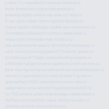
e-abis-1-c.ru
sindika01.ru
venda-festival.ru
store-brawlstars.ru
dooraleksandria.ru
antenna-highly.ru
mine-lab-msk.ru
1-mus.ru
3-sex-porn.ru
ban-damn.ru
purse-factory.ru
viagra-tablet.ru
fasbags.ru
adler-jun.ru
bandamn.ru
fincontech.ru
3sexporn.ru
1mus.ru
darksand.ru
rebus-toys.ru
minelab-msk.ru
rtdco.ru
seo-prodvizhenie-sajtov-stroitelnyh-kompanij.ru
card-voice.ru
rulonnyygazon177.ru
snow-guard.ru
domizbrusa-9x12spb.ru
demaholding.ru
aalse.ru
a380club.ru
argentinamia.ru
perkoka.ru
movie-one.ru
perk-oka.ru
g-octopus.ru
sibarchives.ru
andreislyusar.ru
naruto-x.ru
pursefactory.ru
tor-lyubov-i-grom.ru
spayderhed-2022.ru
movieone.ru
evro-dez.ru
webamator.ru
ma-absolut1.ru
avtopomosch27.ru
nv-750.ru
news-plain.ru
nertansaga.ru
delanalad.ru
dizfiles.ru
youtubefree.ru
aria-family.ru
roadli.ru
planeta-samara.ru
mysmartbuy.ru