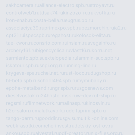
sakhcamera.ru
alliance-electro.spb.ru
stroyavt.ru
controlweb1.ru
tdsak74.ru
kinzozo-ru.ru
kvotka.ru
iron-snab.ru
costa-bella.ru
eugrus.pp.ru
associaciya39.ru
primexpo.spb.ru
bezmorchin.ru
ia2.ru
cpt21.ru
ispecspb.ru
regahost.ru
kolosok-elita.ru
tae-kwon.ru
consrio.com.ru
insiam.ru
avegainfo.ru
archery161.ru
bigencyclica.ru
vlast16.ru
korru.net
sarmiento.spb.su
extelopedia.ru
lammin-suo.spb.ru
iskatour.spb.ru
snpi.org.ru
running-line.ru
krygeva-spa.ru
chel.net.ru
rust-loco.ru
dugshop.ru
hl-beta.spb.ru
school494.spb.ru
mymubaby.ru
epoha-metalband.ru
ngr.spb.ru
rusgosnews.com
dieselvostok.ru
24hostel.msk.ru
w-dev.ru
f-ship.ru
regsmi.ru
filmnetwork.ru
malinasp.ru
kinosvin.ru
h2o-salon.ru
malutkayork.ru
deltaprim.spb.ru
tango-perm.ru
gooddir.ru
sgv.su
multiki-online.com
webkrasotki.com
cherinvest.ru
detskiy-ostrov.ru
ankou.spb.ru
alvesta1.ru
pdf-creator.ru
nix-files.org.ru