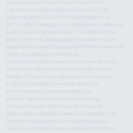
shop-garena.ru
cricetc-1-xbetr-1-xbetcc-2.ru
one-life-story.ru
top-halyava.ru
accounts112.ru
poka-vse-doma-2.ru
3-d-file.ru
hahahaharms.ru
g2012.ru
tst-1.ru
shaggy-cat.ru
opsmgr.ru
ev-gallery.ru
g-2012.ru
ops-mgr.ru
accounts-112.ru
csm-demo.ru
poka-vse-doma2.ru
airgungames.ru
allseo-host.ru
tehosmotre.ru
varieta-yug.ru
cricetc1xbetr1xbetcc2.ru
raytor-d.ru
atillagunn.ru
3d-file.ru
1xbeticricetc1xbetti5.ru
uafoot-statti.ru
e-abis1c.ru
store-brawl-stars.ru
kts-services.ru
dark-sand.ru
sindika-01.ru
sp-life.ru
x-legion.ru
sib-archives.ru
e-abis-1-c.ru
sindika01.ru
venda-festival.ru
store-brawlstars.ru
dooraleksandria.ru
antenna-highly.ru
mine-lab-msk.ru
1-mus.ru
3-sex-porn.ru
ban-damn.ru
purse-factory.ru
viagra-tablet.ru
fasbags.ru
adler-jun.ru
bandamn.ru
fincontech.ru
3sexporn.ru
1mus.ru
darksand.ru
rebus-toys.ru
minelab-msk.ru
alabuga-cityhotel.ru