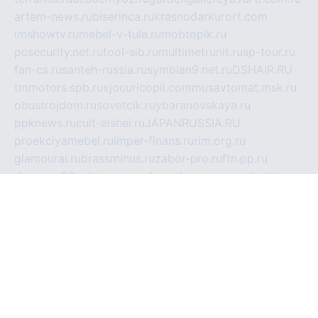
artem-news.ru
biserinca.ru
krasnodarkurort.com
imshowtv.ru
mebel-v-tule.ru
mobtopik.ru
pcsecurity.net.ru
tool-sib.ru
multimetrunit.ru
sp-tour.ru
fan-cs.ru
santeh-russia.ru
symbian9.net.ru
DSHAIR.RU
tmmotors.spb.ru
xjocuricopii.com
musavtomat.msk.ru
obustrojdom.ru
sovetcik.ru
ybaranovskaya.ru
ppknews.ru
cult-alshei.ru
JAPANRUSSIA.RU
proekciyamebel.ru
imper-finans.ru
rim.org.ru
glamourai.ru
brassminus.ru
zabor-pro.ru
ftn.pp.ru
dorogoe58.ru
laimengpacker.ru
kuzova-zapchasti.ru
sageerp.ru
taxodrom.ru
dsrazvitie.ru
hardcity.net.ru
ratinghomegames.ru
topservice25.ru
gubernyan.ru
gtglasslined.ru
ii4.ru
tssport.spb.ru
andorra24.com
blackwallstreet.ru
oboimos.ru
optim-doors.com.ru
ikuch.ru
nycr.org.ru
npa21.ru
vremya-ch.spb.ru
desert000.ru
ivtorgi.ru
ifiori.ru
catalog-statei.ru
dcv.org.ru
spetsmaster174.ru
ipkameryhiseeu.ru