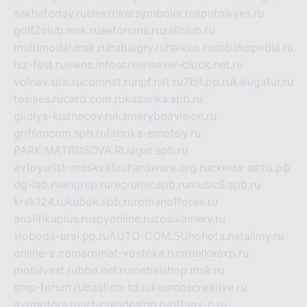
sakhatoday.ru
elektrikersymboler.ru
sputnikyes.ru
golf2club.msk.ru
aeforums.ru
zallclub.ru
multimodal.msk.ru
habaigry.ru
haikko.ru
sobakopedia.ru
isz-fest.ru
ewnc.info
screensaver-clock.net.ru
volnav.spb.ru
comnat.ru
npf.net.ru
7bit.pp.ru
kalugatur.ru
tesiaes.ru
card.com.ru
kazanka.spb.ru
gildiya-kuznecov.ru
kameryboavision.ru
griffoncom.spb.ru
fabrika-emotsiy.ru
PARK-MATROSOVA.RU
agat.spb.ru
avtoyurist-moskva1.ru
hardware.org.ru
схема-авто.рф
dg-lab.ru
angrup.ru
recruiter.spb.ru
music8.spb.ru
krsk124.ru
kubok.spb.ru
romanofforex.ru
analitikaplus.ru
spyonline.ru
zosikamery.ru
sloboda-ural.pp.ru
AUTO-COM.SU
hohota.net
alimy.ru
online-z.com
aromat-vostoka.ru
otdelkaexp.ru
mobilvest.ru
bbd.net.ru
mebelshop.msk.ru
smp-forum.ru
bastion-td.ru
kosmoscreative.ru
avrmotors.ru
art-galadesign.ru
tiffany-c.ru