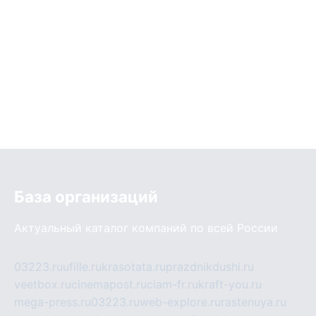
База организаций
Актуальный каталог компаний по всей России
03223.ru
ufille.ru
krasotata.ru
prazdnikdushi.ru
veetbox.ru
cinemapost.ru
ciam-fr.ru
kraft-you.ru
mega-press.ru
03223.ru
web-explore.ru
rastenuya.ru