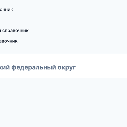
вочник
й справочник
равочник
ский федеральный округ