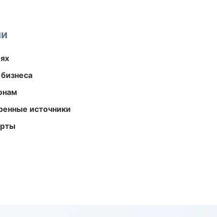
ми
иях
 бизнеса
онам
еренные источники
арты