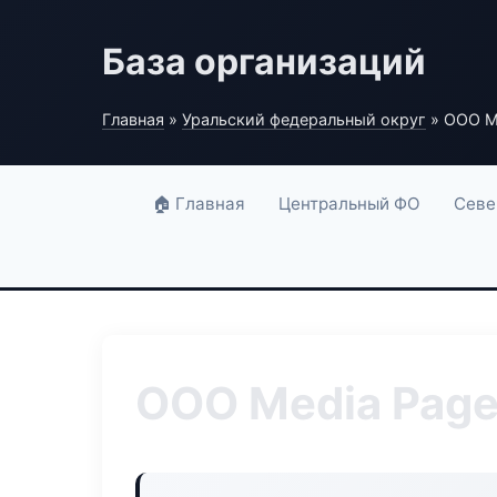
База организаций
Главная
»
Уральский федеральный округ
» ООО M
🏠 Главная
Центральный ФО
Севе
ООО Media Pag