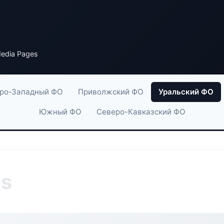
edia Pages
ро-Западный ФО
Приволжский ФО
Уральский ФО
Южный ФО
Северо-Кавказский ФО
es