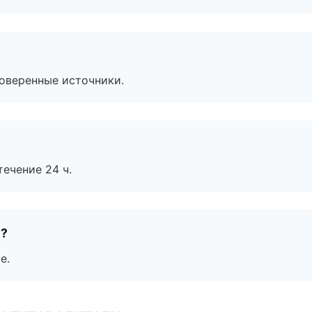
роверенные источники.
течение 24 ч.
е?
е.