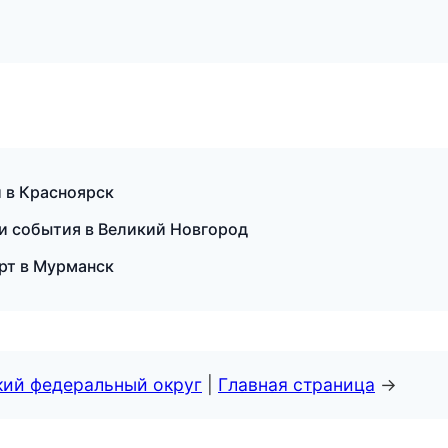
и в Красноярск
 и события в Великий Новгород
орт в Мурманск
кий федеральный округ
|
Главная страница
→