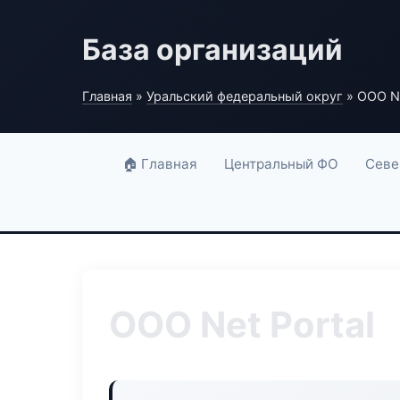
База организаций
Главная
»
Уральский федеральный округ
» ООО Ne
🏠 Главная
Центральный ФО
Севе
ООО Net Portal