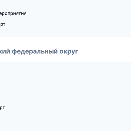
мероприятия
орт
ский федеральный округ
рг