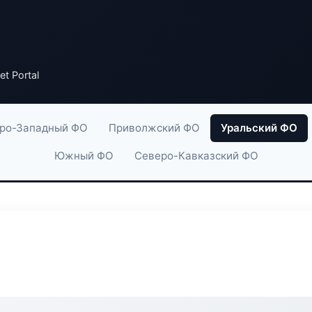
t Portal
ро-Западный ФО
Приволжский ФО
Уральский ФО
Южный ФО
Северо-Кавказский ФО