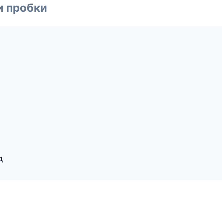
и пробки
д