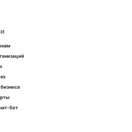
ми
онам
ганизаций
и
иях
 бизнеса
арты
чат-бот