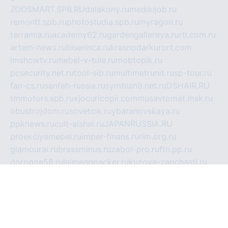
ZOOSMART.SPB.RU
dalakony.ru
medikijob.ru
remontt.spb.ru
photostudia.spb.ru
myragon.ru
terramia.ru
academy62.ru
gardengallereya.ru
rti.com.ru
artem-news.ru
biserinca.ru
krasnodarkurort.com
imshowtv.ru
mebel-v-tule.ru
mobtopik.ru
pcsecurity.net.ru
tool-sib.ru
multimetrunit.ru
sp-tour.ru
fan-cs.ru
santeh-russia.ru
symbian9.net.ru
DSHAIR.RU
tmmotors.spb.ru
xjocuricopii.com
musavtomat.msk.ru
obustrojdom.ru
sovetcik.ru
ybaranovskaya.ru
ppknews.ru
cult-alshei.ru
JAPANRUSSIA.RU
proekciyamebel.ru
imper-finans.ru
rim.org.ru
glamourai.ru
brassminus.ru
zabor-pro.ru
ftn.pp.ru
dorogoe58.ru
laimengpacker.ru
kuzova-zapchasti.ru
sageerp.ru
taxodrom.ru
dsrazvitie.ru
hardcity.net.ru
ratinghomegames.ru
topservice25.ru
gubernyan.ru
gtglasslined.ru
ii4.ru
tssport.spb.ru
andorra24.com
blackwallstreet.ru
oboimos.ru
optim-doors.com.ru
ikuch.ru
nycr.org.ru
npa21.ru
vremya-ch.spb.ru