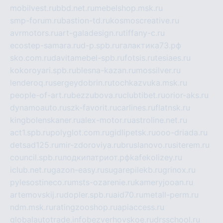
mobilvest.ru
bbd.net.ru
mebelshop.msk.ru
smp-forum.ru
bastion-td.ru
kosmoscreative.ru
avrmotors.ru
art-galadesign.ru
tiffany-c.ru
ecostep-samara.ru
d-p.spb.ru
галактика73.рф
sko.com.ru
davitamebel-spb.ru
fotsis.ru
tesiaes.ru
kokoroyari.spb.ru
blesna-kazan.ru
mossilver.ru
lenderoq.ru
sergeydobrin.ru
tochkazvuka.msk.ru
people-of-art.ru
bezzubova.ru
clubtibet.ru
orior-aks.ru
dynamoauto.ru
szk-favorit.ru
carlines.ru
flatnsk.ru
kingbolenskaner.ru
alex-motor.ru
astroline.net.ru
act1.spb.ru
polyglot.com.ru
gidlipetsk.ru
ooo-driada.ru
detsad125.ru
mir-zdoroviya.ru
bruslanovo.ru
siterem.ru
council.spb.ru
лодкипатриот.рф
kafekolizey.ru
iclub.net.ru
gazon-easy.ru
sugarepilekb.ru
grinox.ru
pylesostineco.ru
msts-ozarenie.ru
kameryjooan.ru
artemovskij.ru
dopler.spb.ru
aid70.ru
metall-perm.ru
ndm.msk.ru
ratingzooshop.ru
apiaccess.ru
globalautotrade.info
bezverhovskoe.ru
drsschool.ru