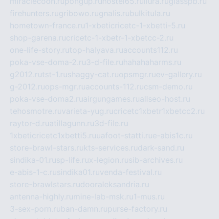
miraclecoon.ru
pongup.ru
hostel65.ru
liura.ru
glasspb.ru
firehunters.ru
gribowo.ru
gnalis.ru
bulkitula.ru
hometown-france.ru
1-xbeticricetc-1-xbetti-5.ru
shop-garena.ru
cricetc-1-xbetr-1-xbetcc-2.ru
one-life-story.ru
top-halyava.ru
accounts112.ru
poka-vse-doma-2.ru
3-d-file.ru
hahahaharms.ru
g2012.ru
tst-1.ru
shaggy-cat.ru
opsmgr.ru
ev-gallery.ru
g-2012.ru
ops-mgr.ru
accounts-112.ru
csm-demo.ru
poka-vse-doma2.ru
airgungames.ru
allseo-host.ru
tehosmotre.ru
varieta-yug.ru
cricetc1xbetr1xbetcc2.ru
raytor-d.ru
atillagunn.ru
3d-file.ru
1xbeticricetc1xbetti5.ru
uafoot-statti.ru
e-abis1c.ru
store-brawl-stars.ru
kts-services.ru
dark-sand.ru
sindika-01.ru
sp-life.ru
x-legion.ru
sib-archives.ru
e-abis-1-c.ru
sindika01.ru
venda-festival.ru
store-brawlstars.ru
dooraleksandria.ru
antenna-highly.ru
mine-lab-msk.ru
1-mus.ru
3-sex-porn.ru
ban-damn.ru
purse-factory.ru