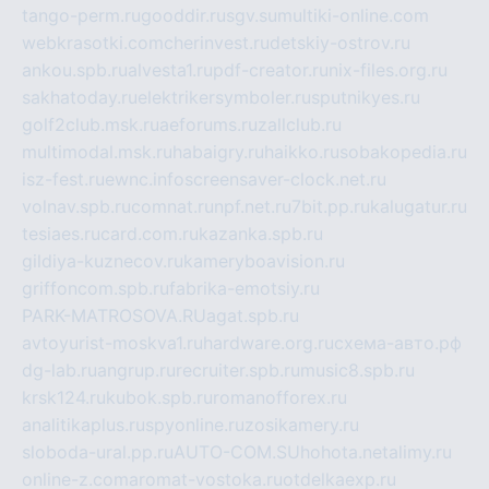
tango-perm.ru
gooddir.ru
sgv.su
multiki-online.com
webkrasotki.com
cherinvest.ru
detskiy-ostrov.ru
ankou.spb.ru
alvesta1.ru
pdf-creator.ru
nix-files.org.ru
sakhatoday.ru
elektrikersymboler.ru
sputnikyes.ru
golf2club.msk.ru
aeforums.ru
zallclub.ru
multimodal.msk.ru
habaigry.ru
haikko.ru
sobakopedia.ru
isz-fest.ru
ewnc.info
screensaver-clock.net.ru
volnav.spb.ru
comnat.ru
npf.net.ru
7bit.pp.ru
kalugatur.ru
tesiaes.ru
card.com.ru
kazanka.spb.ru
gildiya-kuznecov.ru
kameryboavision.ru
griffoncom.spb.ru
fabrika-emotsiy.ru
PARK-MATROSOVA.RU
agat.spb.ru
avtoyurist-moskva1.ru
hardware.org.ru
схема-авто.рф
dg-lab.ru
angrup.ru
recruiter.spb.ru
music8.spb.ru
krsk124.ru
kubok.spb.ru
romanofforex.ru
analitikaplus.ru
spyonline.ru
zosikamery.ru
sloboda-ural.pp.ru
AUTO-COM.SU
hohota.net
alimy.ru
online-z.com
aromat-vostoka.ru
otdelkaexp.ru