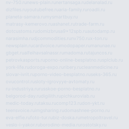
nv-750.ru
news-plain.ru
nertansaga.ru
delanalad.ru
dizfiles.ru
youtubefree.ru
aria-family.ru
roadli.ru
planeta-samara.ru
mysmartbuy.ru
matrasy-kemerovo.ru
ashanet.ru
trade-farm.ru
dotcustoms.ru
domizbrusa9x12spb.ru
autodamp.ru
narasimha.ru
djcommodities.ru
nv750.ru
x-ton.ru
newsplain.ru
cardvoice.ru
modopaper.ru
manunae.ru
gbget.ru
alfeihavsalnassr.ru
madoma.ru
tajuncos.ru
petrovkasports.ru
porno-online-besplatno.ru
splclub.ru
york-life.ru
doroga-expo.ru
ribery.ru
cleanmedicine.ru
slovar-ivrit.ru
porno-video-besplatno.ru
seks-365.ru
ovucontrol.ru
sloty-igrovyye-avtomaty.ru
ru-industriya.ru
russkoe-porno-besplatno.ru
belgorod-day.ru
digilith.ru
pichkurovlab.ru
medic-today.ru
taksu.ru
comp123.ru
don-ykt.ru
teensvoice.ru
imgsharing.ru
domashnee-porno.ru
eva-elfie.ru
foto-tur.ru
biz-doska.ru
metropoltravel.ru
veslo-i-yakor.ru
borodino-media.ru
rostotsky.ru