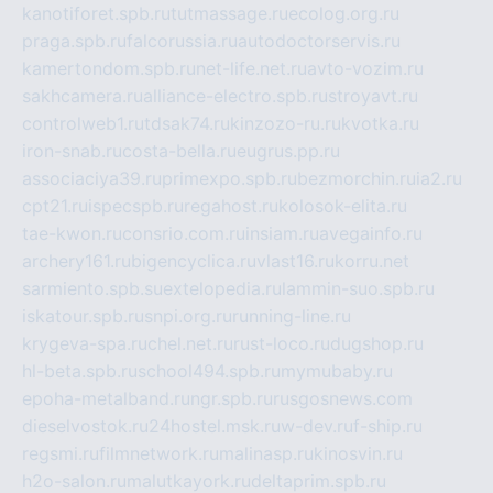
kanotiforet.spb.ru
tutmassage.ru
ecolog.org.ru
praga.spb.ru
falcorussia.ru
autodoctorservis.ru
kamertondom.spb.ru
net-life.net.ru
avto-vozim.ru
sakhcamera.ru
alliance-electro.spb.ru
stroyavt.ru
controlweb1.ru
tdsak74.ru
kinzozo-ru.ru
kvotka.ru
iron-snab.ru
costa-bella.ru
eugrus.pp.ru
associaciya39.ru
primexpo.spb.ru
bezmorchin.ru
ia2.ru
cpt21.ru
ispecspb.ru
regahost.ru
kolosok-elita.ru
tae-kwon.ru
consrio.com.ru
insiam.ru
avegainfo.ru
archery161.ru
bigencyclica.ru
vlast16.ru
korru.net
sarmiento.spb.su
extelopedia.ru
lammin-suo.spb.ru
iskatour.spb.ru
snpi.org.ru
running-line.ru
krygeva-spa.ru
chel.net.ru
rust-loco.ru
dugshop.ru
hl-beta.spb.ru
school494.spb.ru
mymubaby.ru
epoha-metalband.ru
ngr.spb.ru
rusgosnews.com
dieselvostok.ru
24hostel.msk.ru
w-dev.ru
f-ship.ru
regsmi.ru
filmnetwork.ru
malinasp.ru
kinosvin.ru
h2o-salon.ru
malutkayork.ru
deltaprim.spb.ru