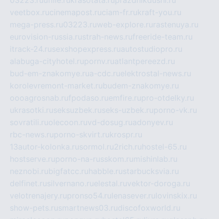
03223.ru
ufille.ru
krasotata.ru
prazdnikdushi.ru
veetbox.ru
cinemapost.ru
ciam-fr.ru
kraft-you.ru
mega-press.ru
03223.ru
web-explore.ru
rastenuya.ru
eurovision-russia.ru
strah-news.ru
freeride-team.ru
itrack-24.ru
sexshopexpress.ru
autostudiopro.ru
alabuga-cityhotel.ru
pornv.ru
atlantpereezd.ru
bud-em-znakomye.ru
a-cdc.ru
elektrostal-news.ru
korolevremont-market.ru
budem-znakomye.ru
oooagrosnab.ru
fpodaso.ru
emfire.ru
pro-otdelky.ru
ukrasotki.ru
seksuzbek.ru
seks-uzbek.ru
porno-vk.ru
sovratili.ru
olecoon.ru
vd-dosug.ru
adonyev.ru
rbc-news.ru
porno-skvirt.ru
krospr.ru
13autor-kolonka.ru
sormol.ru
2rich.ru
hostel-65.ru
hostserve.ru
porno-na-russkom.ru
mishinlab.ru
neznobi.ru
bigfatcc.ru
habble.ru
starbucksvia.ru
delfinet.ru
silvernano.ru
elestal.ru
vektor-doroga.ru
velotrenajery.ru
pronso54.ru
lenasever.ru
lovinskix.ru
show-pets.ru
smartnews03.ru
discofoxworld.ru