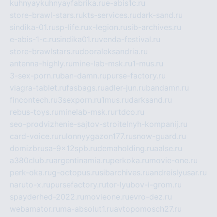
kuhnyaykuhnyayfabrika.ru
e-abis1c.ru
store-brawl-stars.ru
kts-services.ru
dark-sand.ru
sindika-01.ru
sp-life.ru
x-legion.ru
sib-archives.ru
e-abis-1-c.ru
sindika01.ru
venda-festival.ru
store-brawlstars.ru
dooraleksandria.ru
antenna-highly.ru
mine-lab-msk.ru
1-mus.ru
3-sex-porn.ru
ban-damn.ru
purse-factory.ru
viagra-tablet.ru
fasbags.ru
adler-jun.ru
bandamn.ru
fincontech.ru
3sexporn.ru
1mus.ru
darksand.ru
rebus-toys.ru
minelab-msk.ru
rtdco.ru
seo-prodvizhenie-sajtov-stroitelnyh-kompanij.ru
card-voice.ru
rulonnyygazon177.ru
snow-guard.ru
domizbrusa-9x12spb.ru
demaholding.ru
aalse.ru
a380club.ru
argentinamia.ru
perkoka.ru
movie-one.ru
perk-oka.ru
g-octopus.ru
sibarchives.ru
andreislyusar.ru
naruto-x.ru
pursefactory.ru
tor-lyubov-i-grom.ru
spayderhed-2022.ru
movieone.ru
evro-dez.ru
webamator.ru
ma-absolut1.ru
avtopomosch27.ru