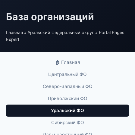
База организаций
Главная
»
Уральский федеральный округ
» Portal Pages
Expert
🏠 Главная
Центральный ФО
Северо-Западный ФО
Приволжский ФО
Уральский ФО
Сибирский ФО
Дальневосточный ФО