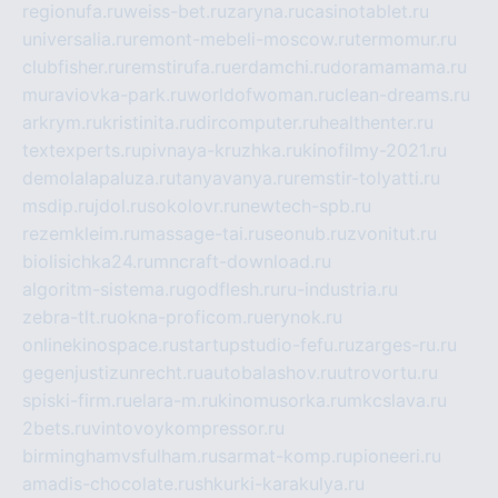
regionufa.ru
weiss-bet.ru
zaryna.ru
casinotablet.ru
universalia.ru
remont-mebeli-moscow.ru
termomur.ru
clubfisher.ru
remstirufa.ru
erdamchi.ru
doramamama.ru
muraviovka-park.ru
worldofwoman.ru
clean-dreams.ru
arkrym.ru
kristinita.ru
dircomputer.ru
healthenter.ru
textexperts.ru
pivnaya-kruzhka.ru
kinofilmy-2021.ru
demolalapaluza.ru
tanyavanya.ru
remstir-tolyatti.ru
msdip.ru
jdol.ru
sokolovr.ru
newtech-spb.ru
rezemkleim.ru
massage-tai.ru
seonub.ru
zvonitut.ru
biolisichka24.ru
mncraft-download.ru
algoritm-sistema.ru
godflesh.ru
ru-industria.ru
zebra-tlt.ru
okna-proficom.ru
erynok.ru
onlinekinospace.ru
startupstudio-fefu.ru
zarges-ru.ru
gegenjustizunrecht.ru
autobalashov.ru
utrovortu.ru
spiski-firm.ru
elara-m.ru
kinomusorka.ru
mkcslava.ru
2bets.ru
vintovoykompressor.ru
birminghamvsfulham.ru
sarmat-komp.ru
pioneeri.ru
amadis-chocolate.ru
shkurki-karakulya.ru