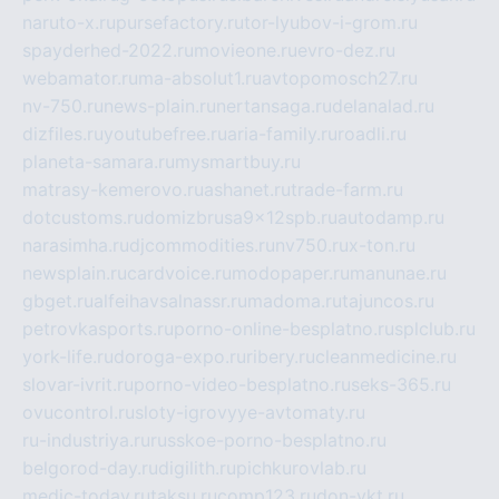
naruto-x.ru
pursefactory.ru
tor-lyubov-i-grom.ru
spayderhed-2022.ru
movieone.ru
evro-dez.ru
webamator.ru
ma-absolut1.ru
avtopomosch27.ru
nv-750.ru
news-plain.ru
nertansaga.ru
delanalad.ru
dizfiles.ru
youtubefree.ru
aria-family.ru
roadli.ru
planeta-samara.ru
mysmartbuy.ru
matrasy-kemerovo.ru
ashanet.ru
trade-farm.ru
dotcustoms.ru
domizbrusa9x12spb.ru
autodamp.ru
narasimha.ru
djcommodities.ru
nv750.ru
x-ton.ru
newsplain.ru
cardvoice.ru
modopaper.ru
manunae.ru
gbget.ru
alfeihavsalnassr.ru
madoma.ru
tajuncos.ru
petrovkasports.ru
porno-online-besplatno.ru
splclub.ru
york-life.ru
doroga-expo.ru
ribery.ru
cleanmedicine.ru
slovar-ivrit.ru
porno-video-besplatno.ru
seks-365.ru
ovucontrol.ru
sloty-igrovyye-avtomaty.ru
ru-industriya.ru
russkoe-porno-besplatno.ru
belgorod-day.ru
digilith.ru
pichkurovlab.ru
medic-today.ru
taksu.ru
comp123.ru
don-ykt.ru