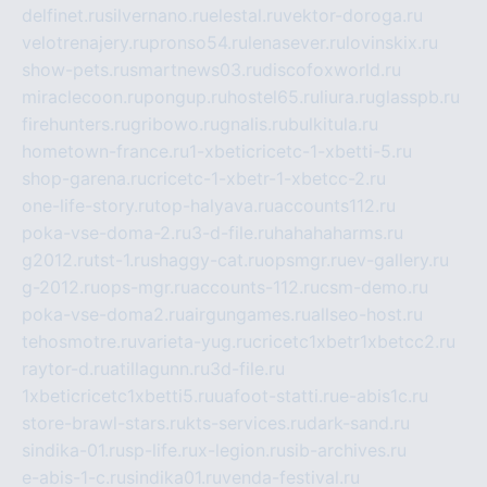
delfinet.ru
silvernano.ru
elestal.ru
vektor-doroga.ru
velotrenajery.ru
pronso54.ru
lenasever.ru
lovinskix.ru
show-pets.ru
smartnews03.ru
discofoxworld.ru
miraclecoon.ru
pongup.ru
hostel65.ru
liura.ru
glasspb.ru
firehunters.ru
gribowo.ru
gnalis.ru
bulkitula.ru
hometown-france.ru
1-xbeticricetc-1-xbetti-5.ru
shop-garena.ru
cricetc-1-xbetr-1-xbetcc-2.ru
one-life-story.ru
top-halyava.ru
accounts112.ru
poka-vse-doma-2.ru
3-d-file.ru
hahahaharms.ru
g2012.ru
tst-1.ru
shaggy-cat.ru
opsmgr.ru
ev-gallery.ru
g-2012.ru
ops-mgr.ru
accounts-112.ru
csm-demo.ru
poka-vse-doma2.ru
airgungames.ru
allseo-host.ru
tehosmotre.ru
varieta-yug.ru
cricetc1xbetr1xbetcc2.ru
raytor-d.ru
atillagunn.ru
3d-file.ru
1xbeticricetc1xbetti5.ru
uafoot-statti.ru
e-abis1c.ru
store-brawl-stars.ru
kts-services.ru
dark-sand.ru
sindika-01.ru
sp-life.ru
x-legion.ru
sib-archives.ru
e-abis-1-c.ru
sindika01.ru
venda-festival.ru