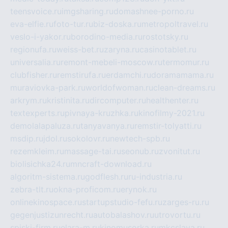
teensvoice.ru
imgsharing.ru
domashnee-porno.ru
eva-elfie.ru
foto-tur.ru
biz-doska.ru
metropoltravel.ru
veslo-i-yakor.ru
borodino-media.ru
rostotsky.ru
regionufa.ru
weiss-bet.ru
zaryna.ru
casinotablet.ru
universalia.ru
remont-mebeli-moscow.ru
termomur.ru
clubfisher.ru
remstirufa.ru
erdamchi.ru
doramamama.ru
muraviovka-park.ru
worldofwoman.ru
clean-dreams.ru
arkrym.ru
kristinita.ru
dircomputer.ru
healthenter.ru
textexperts.ru
pivnaya-kruzhka.ru
kinofilmy-2021.ru
demolalapaluza.ru
tanyavanya.ru
remstir-tolyatti.ru
msdip.ru
jdol.ru
sokolovr.ru
newtech-spb.ru
rezemkleim.ru
massage-tai.ru
seonub.ru
zvonitut.ru
biolisichka24.ru
mncraft-download.ru
algoritm-sistema.ru
godflesh.ru
ru-industria.ru
zebra-tlt.ru
okna-proficom.ru
erynok.ru
onlinekinospace.ru
startupstudio-fefu.ru
zarges-ru.ru
gegenjustizunrecht.ru
autobalashov.ru
utrovortu.ru
spiski-firm.ru
elara-m.ru
kinomusorka.ru
mkcslava.ru