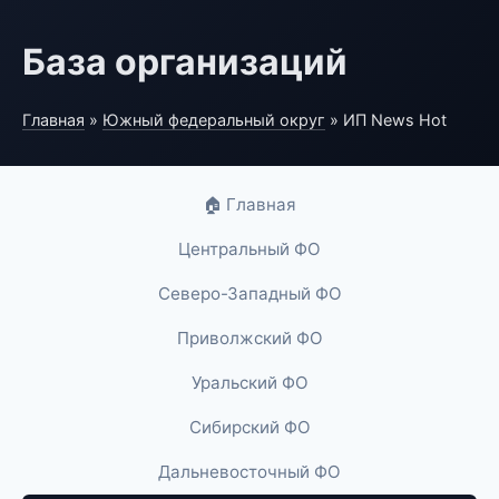
База организаций
Главная
»
Южный федеральный округ
» ИП News Hot
🏠 Главная
Центральный ФО
Северо-Западный ФО
Приволжский ФО
Уральский ФО
Сибирский ФО
Дальневосточный ФО