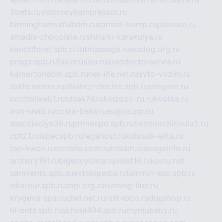
2bets.ru
vintovoykompressor.ru
birminghamvsfulham.ru
sarmat-komp.ru
pioneeri.ru
amadis-chocolate.ru
shkurki-karakulya.ru
kanotiforet.spb.ru
tutmassage.ru
ecolog.org.ru
praga.spb.ru
falcorussia.ru
autodoctorservis.ru
kamertondom.spb.ru
net-life.net.ru
avto-vozim.ru
sakhcamera.ru
alliance-electro.spb.ru
stroyavt.ru
controlweb1.ru
tdsak74.ru
kinzozo-ru.ru
kvotka.ru
iron-snab.ru
costa-bella.ru
eugrus.pp.ru
associaciya39.ru
primexpo.spb.ru
bezmorchin.ru
ia2.ru
cpt21.ru
ispecspb.ru
regahost.ru
kolosok-elita.ru
tae-kwon.ru
consrio.com.ru
insiam.ru
avegainfo.ru
archery161.ru
bigencyclica.ru
vlast16.ru
korru.net
sarmiento.spb.su
extelopedia.ru
lammin-suo.spb.ru
iskatour.spb.ru
snpi.org.ru
running-line.ru
krygeva-spa.ru
chel.net.ru
rust-loco.ru
dugshop.ru
hl-beta.spb.ru
school494.spb.ru
mymubaby.ru