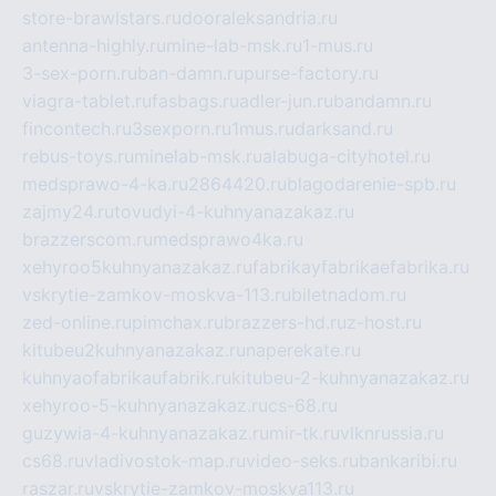
store-brawlstars.ru
dooraleksandria.ru
antenna-highly.ru
mine-lab-msk.ru
1-mus.ru
3-sex-porn.ru
ban-damn.ru
purse-factory.ru
viagra-tablet.ru
fasbags.ru
adler-jun.ru
bandamn.ru
fincontech.ru
3sexporn.ru
1mus.ru
darksand.ru
rebus-toys.ru
minelab-msk.ru
alabuga-cityhotel.ru
medsprawo-4-ka.ru
2864420.ru
blagodarenie-spb.ru
zajmy24.ru
tovudyi-4-kuhnyanazakaz.ru
brazzerscom.ru
medsprawo4ka.ru
xehyroo5kuhnyanazakaz.ru
fabrikayfabrikaefabrika.ru
vskrytie-zamkov-moskva-113.ru
biletnadom.ru
zed-online.ru
pimchax.ru
brazzers-hd.ru
z-host.ru
kitubeu2kuhnyanazakaz.ru
naperekate.ru
kuhnyaofabrikaufabrik.ru
kitubeu-2-kuhnyanazakaz.ru
xehyroo-5-kuhnyanazakaz.ru
cs-68.ru
guzywia-4-kuhnyanazakaz.ru
mir-tk.ru
vlknrussia.ru
cs68.ru
vladivostok-map.ru
video-seks.ru
bankaribi.ru
raszar.ru
vskrytie-zamkov-moskva113.ru