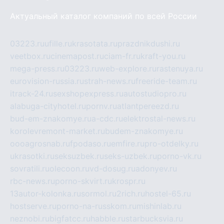
Актуальный каталог компаний по всей России
03223.ru
ufille.ru
krasotata.ru
prazdnikdushi.ru
veetbox.ru
cinemapost.ru
ciam-fr.ru
kraft-you.ru
mega-press.ru
03223.ru
web-explore.ru
rastenuya.ru
eurovision-russia.ru
strah-news.ru
freeride-team.ru
itrack-24.ru
sexshopexpress.ru
autostudiopro.ru
alabuga-cityhotel.ru
pornv.ru
atlantpereezd.ru
bud-em-znakomye.ru
a-cdc.ru
elektrostal-news.ru
korolevremont-market.ru
budem-znakomye.ru
oooagrosnab.ru
fpodaso.ru
emfire.ru
pro-otdelky.ru
ukrasotki.ru
seksuzbek.ru
seks-uzbek.ru
porno-vk.ru
sovratili.ru
olecoon.ru
vd-dosug.ru
adonyev.ru
rbc-news.ru
porno-skvirt.ru
krospr.ru
13autor-kolonka.ru
sormol.ru
2rich.ru
hostel-65.ru
hostserve.ru
porno-na-russkom.ru
mishinlab.ru
neznobi.ru
bigfatcc.ru
habble.ru
starbucksvia.ru