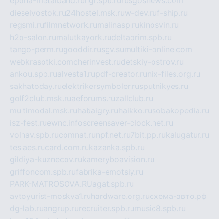
epoha-metalband.ru
ngr.spb.ru
rusgosnews.com
dieselvostok.ru
24hostel.msk.ru
w-dev.ru
f-ship.ru
regsmi.ru
filmnetwork.ru
malinasp.ru
kinosvin.ru
h2o-salon.ru
malutkayork.ru
deltaprim.spb.ru
tango-perm.ru
gooddir.ru
sgv.su
multiki-online.com
webkrasotki.com
cherinvest.ru
detskiy-ostrov.ru
ankou.spb.ru
alvesta1.ru
pdf-creator.ru
nix-files.org.ru
sakhatoday.ru
elektrikersymboler.ru
sputnikyes.ru
golf2club.msk.ru
aeforums.ru
zallclub.ru
multimodal.msk.ru
habaigry.ru
haikko.ru
sobakopedia.ru
isz-fest.ru
ewnc.info
screensaver-clock.net.ru
volnav.spb.ru
comnat.ru
npf.net.ru
7bit.pp.ru
kalugatur.ru
tesiaes.ru
card.com.ru
kazanka.spb.ru
gildiya-kuznecov.ru
kameryboavision.ru
griffoncom.spb.ru
fabrika-emotsiy.ru
PARK-MATROSOVA.RU
agat.spb.ru
avtoyurist-moskva1.ru
hardware.org.ru
схема-авто.рф
dg-lab.ru
angrup.ru
recruiter.spb.ru
music8.spb.ru