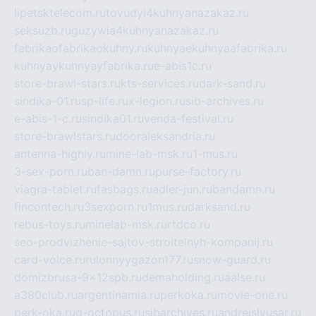
lipetsktelecom.ru
tovudyi4kuhnyanazakaz.ru
seksuzb.ru
guzywia4kuhnyanazakaz.ru
fabrikaofabrikaokuhny.ru
kuhnyaekuhnyaafabrika.ru
kuhnyaykuhnyayfabrika.ru
e-abis1c.ru
store-brawl-stars.ru
kts-services.ru
dark-sand.ru
sindika-01.ru
sp-life.ru
x-legion.ru
sib-archives.ru
e-abis-1-c.ru
sindika01.ru
venda-festival.ru
store-brawlstars.ru
dooraleksandria.ru
antenna-highly.ru
mine-lab-msk.ru
1-mus.ru
3-sex-porn.ru
ban-damn.ru
purse-factory.ru
viagra-tablet.ru
fasbags.ru
adler-jun.ru
bandamn.ru
fincontech.ru
3sexporn.ru
1mus.ru
darksand.ru
rebus-toys.ru
minelab-msk.ru
rtdco.ru
seo-prodvizhenie-sajtov-stroitelnyh-kompanij.ru
card-voice.ru
rulonnyygazon177.ru
snow-guard.ru
domizbrusa-9x12spb.ru
demaholding.ru
aalse.ru
a380club.ru
argentinamia.ru
perkoka.ru
movie-one.ru
perk-oka.ru
g-octopus.ru
sibarchives.ru
andreislyusar.ru