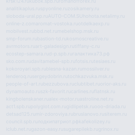
krsk124.ru
kubok.spb.ru
romanofforex.ru
analitikaplus.ru
spyonline.ru
zosikamery.ru
sloboda-ural.pp.ru
AUTO-COM.SU
hohota.net
alimy.ru
online-z.com
aromat-vostoka.ru
otdelkaexp.ru
mobilvest.ru
bbd.net.ru
mebelshop.msk.ru
smp-forum.ru
bastion-td.ru
kosmoscreative.ru
avrmotors.ru
art-galadesign.ru
tiffany-c.ru
ecostep-samara.ru
d-p.spb.ru
галактика73.рф
sko.com.ru
davitamebel-spb.ru
fotsis.ru
tesiaes.ru
kokoroyari.spb.ru
blesna-kazan.ru
mossilver.ru
lenderoq.ru
sergeydobrin.ru
tochkazvuka.msk.ru
people-of-art.ru
bezzubova.ru
clubtibet.ru
orior-aks.ru
dynamoauto.ru
szk-favorit.ru
carlines.ru
flatnsk.ru
kingbolenskaner.ru
alex-motor.ru
astroline.net.ru
act1.spb.ru
polyglot.com.ru
gidlipetsk.ru
ooo-driada.ru
detsad125.ru
mir-zdoroviya.ru
bruslanovo.ru
siterem.ru
council.spb.ru
лодкипатриот.рф
kafekolizey.ru
iclub.net.ru
gazon-easy.ru
sugarepilekb.ru
grinox.ru