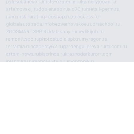
pylesostineco.ru
msts-ozarenie.ru
kameryjooan.ru
artemovskij.ru
dopler.spb.ru
aid70.ru
metall-perm.ru
ndm.msk.ru
ratingzooshop.ru
apiaccess.ru
globalautotrade.info
bezverhovskoe.ru
drsschool.ru
ZOOSMART.SPB.RU
dalakony.ru
medikijob.ru
remontt.spb.ru
photostudia.spb.ru
myragon.ru
terramia.ru
academy62.ru
gardengallereya.ru
rti.com.ru
artem-news.ru
biserinca.ru
krasnodarkurort.com
imshowtv.ru
mebel-v-tule.ru
mobtopik.ru
pcsecurity.net.ru
tool-sib.ru
multimetrunit.ru
sp-tour.ru
fan-cs.ru
santeh-russia.ru
symbian9.net.ru
DSHAIR.RU
tmmotors.spb.ru
xjocuricopii.com
musavtomat.msk.ru
obustrojdom.ru
sovetcik.ru
ybaranovskaya.ru
ppknews.ru
cult-alshei.ru
JAPANRUSSIA.RU
proekciyamebel.ru
imper-finans.ru
rim.org.ru
glamourai.ru
brassminus.ru
zabor-pro.ru
ftn.pp.ru
dorogoe58.ru
laimengpacker.ru
kuzova-zapchasti.ru
sageerp.ru
taxodrom.ru
dsrazvitie.ru
hardcity.net.ru