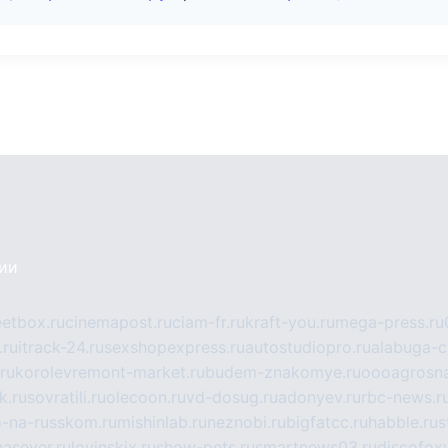
сии
eetbox.ru
cinemapost.ru
ciam-fr.ru
kraft-you.ru
mega-press.ru
.ru
itrack-24.ru
sexshopexpress.ru
autostudiopro.ru
alabuga-ci
ru
korolevremont-market.ru
budem-znakomye.ru
oooagrosna
k.ru
sovratili.ru
olecoon.ru
vd-dosug.ru
adonyev.ru
rbc-news.r
-na-russkom.ru
mishinlab.ru
neznobi.ru
bigfatcc.ru
habble.ru
s
nasever.ru
lovinskix.ru
show-pets.ru
smartnews03.ru
discofox