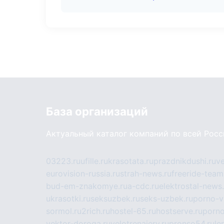
База организаций
Актуальный каталог компаний по всей Рос
03223.ru
ufille.ru
krasotata.ru
prazdnikdushi.ru
v
eurovision-russia.ru
strah-news.ru
freeride-team
bud-em-znakomye.ru
a-cdc.ru
elektrostal-news.
ukrasotki.ru
seksuzbek.ru
seks-uzbek.ru
porno-v
sormol.ru
2rich.ru
hostel-65.ru
hostserve.ru
porno
vektor-doroga.ru
velotrenajery.ru
pronso54.ru
le