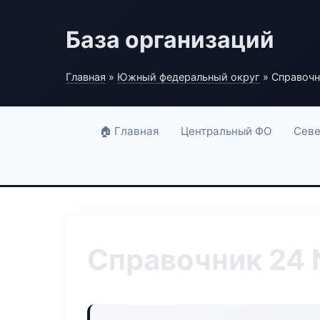
База организаций
Главная
»
Южный федеральный округ
» Справочн
🏠 Главная
Центральный ФО
Севе
Справочник 24