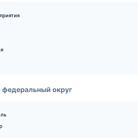
оприятия
ия
 федеральный округ
оль
р