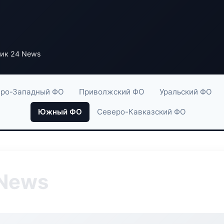
ик 24 News
ро-Западный ФО
Приволжский ФО
Уральский ФО
Южный ФО
Северо-Кавказский ФО
 News