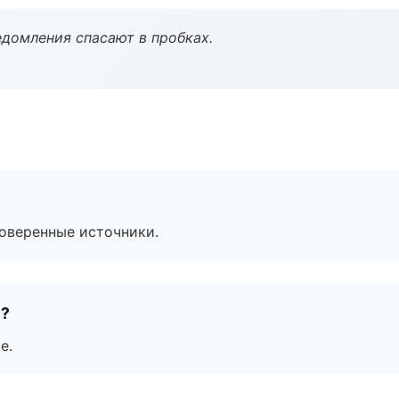
домления спасают в пробках.
роверенные источники.
е?
е.