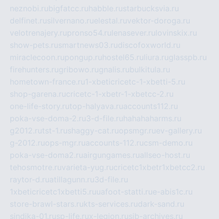
neznobi.ru
bigfatcc.ru
habble.ru
starbucksvia.ru
delfinet.ru
silvernano.ru
elestal.ru
vektor-doroga.ru
velotrenajery.ru
pronso54.ru
lenasever.ru
lovinskix.ru
show-pets.ru
smartnews03.ru
discofoxworld.ru
miraclecoon.ru
pongup.ru
hostel65.ru
liura.ru
glasspb.ru
firehunters.ru
gribowo.ru
gnalis.ru
bulkitula.ru
hometown-france.ru
1-xbeticricetc-1-xbetti-5.ru
shop-garena.ru
cricetc-1-xbetr-1-xbetcc-2.ru
one-life-story.ru
top-halyava.ru
accounts112.ru
poka-vse-doma-2.ru
3-d-file.ru
hahahaharms.ru
g2012.ru
tst-1.ru
shaggy-cat.ru
opsmgr.ru
ev-gallery.ru
g-2012.ru
ops-mgr.ru
accounts-112.ru
csm-demo.ru
poka-vse-doma2.ru
airgungames.ru
allseo-host.ru
tehosmotre.ru
varieta-yug.ru
cricetc1xbetr1xbetcc2.ru
raytor-d.ru
atillagunn.ru
3d-file.ru
1xbeticricetc1xbetti5.ru
uafoot-statti.ru
e-abis1c.ru
store-brawl-stars.ru
kts-services.ru
dark-sand.ru
sindika-01.ru
sp-life.ru
x-legion.ru
sib-archives.ru