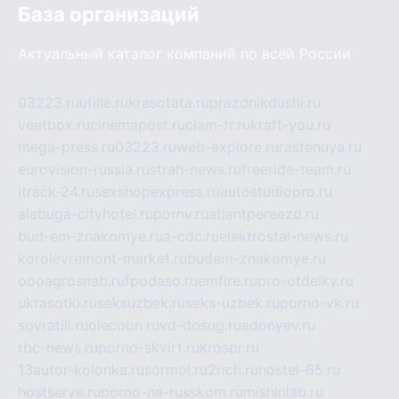
База организаций
Актуальный каталог компаний по всей России
03223.ru
ufille.ru
krasotata.ru
prazdnikdushi.ru
veetbox.ru
cinemapost.ru
ciam-fr.ru
kraft-you.ru
mega-press.ru
03223.ru
web-explore.ru
rastenuya.ru
eurovision-russia.ru
strah-news.ru
freeride-team.ru
itrack-24.ru
sexshopexpress.ru
autostudiopro.ru
alabuga-cityhotel.ru
pornv.ru
atlantpereezd.ru
bud-em-znakomye.ru
a-cdc.ru
elektrostal-news.ru
korolevremont-market.ru
budem-znakomye.ru
oooagrosnab.ru
fpodaso.ru
emfire.ru
pro-otdelky.ru
ukrasotki.ru
seksuzbek.ru
seks-uzbek.ru
porno-vk.ru
sovratili.ru
olecoon.ru
vd-dosug.ru
adonyev.ru
rbc-news.ru
porno-skvirt.ru
krospr.ru
13autor-kolonka.ru
sormol.ru
2rich.ru
hostel-65.ru
hostserve.ru
porno-na-russkom.ru
mishinlab.ru