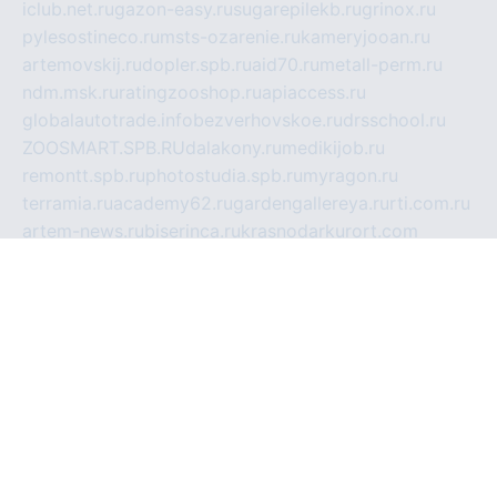
iclub.net.ru
gazon-easy.ru
sugarepilekb.ru
grinox.ru
pylesostineco.ru
msts-ozarenie.ru
kameryjooan.ru
artemovskij.ru
dopler.spb.ru
aid70.ru
metall-perm.ru
ndm.msk.ru
ratingzooshop.ru
apiaccess.ru
globalautotrade.info
bezverhovskoe.ru
drsschool.ru
ZOOSMART.SPB.RU
dalakony.ru
medikijob.ru
remontt.spb.ru
photostudia.spb.ru
myragon.ru
terramia.ru
academy62.ru
gardengallereya.ru
rti.com.ru
artem-news.ru
biserinca.ru
krasnodarkurort.com
imshowtv.ru
mebel-v-tule.ru
mobtopik.ru
pcsecurity.net.ru
tool-sib.ru
multimetrunit.ru
sp-tour.ru
fan-cs.ru
santeh-russia.ru
symbian9.net.ru
DSHAIR.RU
tmmotors.spb.ru
xjocuricopii.com
musavtomat.msk.ru
obustrojdom.ru
sovetcik.ru
ybaranovskaya.ru
ppknews.ru
cult-alshei.ru
JAPANRUSSIA.RU
proekciyamebel.ru
imper-finans.ru
rim.org.ru
glamourai.ru
brassminus.ru
zabor-pro.ru
ftn.pp.ru
dorogoe58.ru
laimengpacker.ru
kuzova-zapchasti.ru