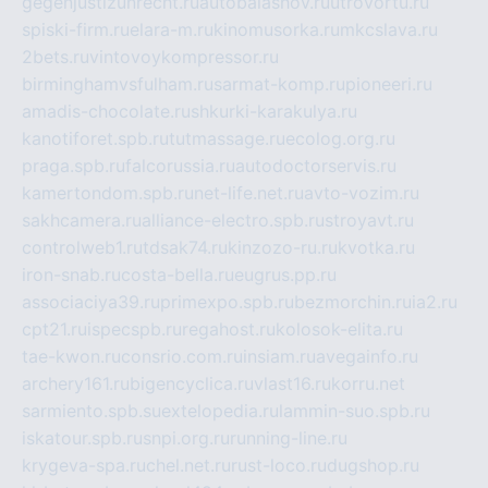
gegenjustizunrecht.ru
autobalashov.ru
utrovortu.ru
spiski-firm.ru
elara-m.ru
kinomusorka.ru
mkcslava.ru
2bets.ru
vintovoykompressor.ru
birminghamvsfulham.ru
sarmat-komp.ru
pioneeri.ru
amadis-chocolate.ru
shkurki-karakulya.ru
kanotiforet.spb.ru
tutmassage.ru
ecolog.org.ru
praga.spb.ru
falcorussia.ru
autodoctorservis.ru
kamertondom.spb.ru
net-life.net.ru
avto-vozim.ru
sakhcamera.ru
alliance-electro.spb.ru
stroyavt.ru
controlweb1.ru
tdsak74.ru
kinzozo-ru.ru
kvotka.ru
iron-snab.ru
costa-bella.ru
eugrus.pp.ru
associaciya39.ru
primexpo.spb.ru
bezmorchin.ru
ia2.ru
cpt21.ru
ispecspb.ru
regahost.ru
kolosok-elita.ru
tae-kwon.ru
consrio.com.ru
insiam.ru
avegainfo.ru
archery161.ru
bigencyclica.ru
vlast16.ru
korru.net
sarmiento.spb.su
extelopedia.ru
lammin-suo.spb.ru
iskatour.spb.ru
snpi.org.ru
running-line.ru
krygeva-spa.ru
chel.net.ru
rust-loco.ru
dugshop.ru