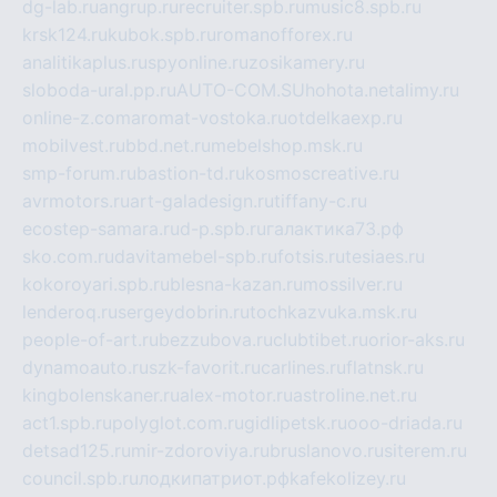
dg-lab.ru
angrup.ru
recruiter.spb.ru
music8.spb.ru
krsk124.ru
kubok.spb.ru
romanofforex.ru
analitikaplus.ru
spyonline.ru
zosikamery.ru
sloboda-ural.pp.ru
AUTO-COM.SU
hohota.net
alimy.ru
online-z.com
aromat-vostoka.ru
otdelkaexp.ru
mobilvest.ru
bbd.net.ru
mebelshop.msk.ru
smp-forum.ru
bastion-td.ru
kosmoscreative.ru
avrmotors.ru
art-galadesign.ru
tiffany-c.ru
ecostep-samara.ru
d-p.spb.ru
галактика73.рф
sko.com.ru
davitamebel-spb.ru
fotsis.ru
tesiaes.ru
kokoroyari.spb.ru
blesna-kazan.ru
mossilver.ru
lenderoq.ru
sergeydobrin.ru
tochkazvuka.msk.ru
people-of-art.ru
bezzubova.ru
clubtibet.ru
orior-aks.ru
dynamoauto.ru
szk-favorit.ru
carlines.ru
flatnsk.ru
kingbolenskaner.ru
alex-motor.ru
astroline.net.ru
act1.spb.ru
polyglot.com.ru
gidlipetsk.ru
ooo-driada.ru
detsad125.ru
mir-zdoroviya.ru
bruslanovo.ru
siterem.ru
council.spb.ru
лодкипатриот.рф
kafekolizey.ru