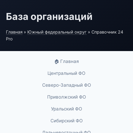
База организаций
Главная
»
Южный федеральный округ
» Справочник 24
Pro
🏠 Главная
Центральный ФО
Северо-Западный ФО
Приволжский ФО
Уральский ФО
Сибирский ФО
Дальневосточный ФО