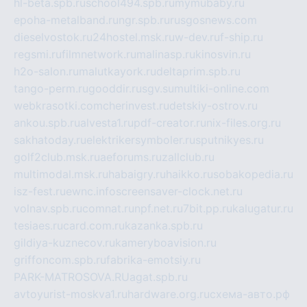
hl-beta.spb.ru
school494.spb.ru
mymubaby.ru
epoha-metalband.ru
ngr.spb.ru
rusgosnews.com
dieselvostok.ru
24hostel.msk.ru
w-dev.ru
f-ship.ru
regsmi.ru
filmnetwork.ru
malinasp.ru
kinosvin.ru
h2o-salon.ru
malutkayork.ru
deltaprim.spb.ru
tango-perm.ru
gooddir.ru
sgv.su
multiki-online.com
webkrasotki.com
cherinvest.ru
detskiy-ostrov.ru
ankou.spb.ru
alvesta1.ru
pdf-creator.ru
nix-files.org.ru
sakhatoday.ru
elektrikersymboler.ru
sputnikyes.ru
golf2club.msk.ru
aeforums.ru
zallclub.ru
multimodal.msk.ru
habaigry.ru
haikko.ru
sobakopedia.ru
isz-fest.ru
ewnc.info
screensaver-clock.net.ru
volnav.spb.ru
comnat.ru
npf.net.ru
7bit.pp.ru
kalugatur.ru
tesiaes.ru
card.com.ru
kazanka.spb.ru
gildiya-kuznecov.ru
kameryboavision.ru
griffoncom.spb.ru
fabrika-emotsiy.ru
PARK-MATROSOVA.RU
agat.spb.ru
avtoyurist-moskva1.ru
hardware.org.ru
схема-авто.рф