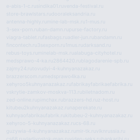
e-abis-1-c.ru
sindika01.ru
venda-festival.ru
store-brawlstars.ru
dooraleksandria.ru
antenna-highly.ru
mine-lab-msk.ru
1-mus.ru
3-sex-porn.ru
ban-damn.ru
purse-factory.ru
viagra-tablet.ru
fasbags.ru
adler-jun.ru
bandamn.ru
fincontech.ru
3sexporn.ru
1mus.ru
darksand.ru
rebus-toys.ru
minelab-msk.ru
alabuga-cityhotel.ru
medsprawo-4-ka.ru
2864420.ru
blagodarenie-spb.ru
zajmy24.ru
tovudyi-4-kuhnyanazakaz.ru
brazzerscom.ru
medsprawo4ka.ru
xehyroo5kuhnyanazakaz.ru
fabrikayfabrikaefabrika.ru
vskrytie-zamkov-moskva-113.ru
biletnadom.ru
zed-online.ru
pimchax.ru
brazzers-hd.ru
z-host.ru
kitubeu2kuhnyanazakaz.ru
naperekate.ru
kuhnyaofabrikaufabrik.ru
kitubeu-2-kuhnyanazakaz.ru
xehyroo-5-kuhnyanazakaz.ru
cs-68.ru
guzywia-4-kuhnyanazakaz.ru
mir-tk.ru
vlknrussia.ru
cs68.ru
vladivostok-map.ru
video-seks.ru
bankaribi.ru