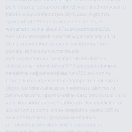
perk-oka.ru
g-octopus.ru
sibarchives.ru
andreislyusar.ru
naruto-x.ru
pursefactory.ru
tor-lyubov-i-grom.ru
spayderhed-2022.ru
movieone.ru
evro-dez.ru
webamator.ru
ma-absolut1.ru
avtopomosch27.ru
nv-750.ru
news-plain.ru
nertansaga.ru
delanalad.ru
dizfiles.ru
youtubefree.ru
aria-family.ru
roadli.ru
planeta-samara.ru
mysmartbuy.ru
matrasy-kemerovo.ru
ashanet.ru
trade-farm.ru
dotcustoms.ru
domizbrusa9x12spb.ru
autodamp.ru
narasimha.ru
djcommodities.ru
nv750.ru
x-ton.ru
newsplain.ru
cardvoice.ru
modopaper.ru
manunae.ru
gbget.ru
alfeihavsalnassr.ru
madoma.ru
tajuncos.ru
petrovkasports.ru
porno-online-besplatno.ru
splclub.ru
york-life.ru
doroga-expo.ru
ribery.ru
cleanmedicine.ru
slovar-ivrit.ru
porno-video-besplatno.ru
seks-365.ru
ovucontrol.ru
sloty-igrovyye-avtomaty.ru
ru-industriya.ru
russkoe-porno-besplatno.ru
belgorod-day.ru
digilith.ru
pichkurovlab.ru