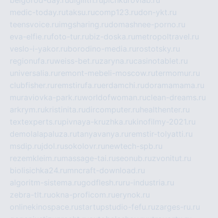
medic-today.ru
taksu.ru
comp123.ru
don-ykt.ru
teensvoice.ru
imgsharing.ru
domashnee-porno.ru
eva-elfie.ru
foto-tur.ru
biz-doska.ru
metropoltravel.ru
veslo-i-yakor.ru
borodino-media.ru
rostotsky.ru
regionufa.ru
weiss-bet.ru
zaryna.ru
casinotablet.ru
universalia.ru
remont-mebeli-moscow.ru
termomur.ru
clubfisher.ru
remstirufa.ru
erdamchi.ru
doramamama.ru
muraviovka-park.ru
worldofwoman.ru
clean-dreams.ru
arkrym.ru
kristinita.ru
dircomputer.ru
healthenter.ru
textexperts.ru
pivnaya-kruzhka.ru
kinofilmy-2021.ru
demolalapaluza.ru
tanyavanya.ru
remstir-tolyatti.ru
msdip.ru
jdol.ru
sokolovr.ru
newtech-spb.ru
rezemkleim.ru
massage-tai.ru
seonub.ru
zvonitut.ru
biolisichka24.ru
mncraft-download.ru
algoritm-sistema.ru
godflesh.ru
ru-industria.ru
zebra-tlt.ru
okna-proficom.ru
erynok.ru
onlinekinospace.ru
startupstudio-fefu.ru
zarges-ru.ru