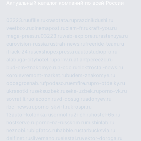
Актуальный каталог компаний по всей России
03223.ru
ufille.ru
krasotata.ru
prazdnikdushi.ru
veetbox.ru
cinemapost.ru
ciam-fr.ru
kraft-you.ru
mega-press.ru
03223.ru
web-explore.ru
rastenuya.ru
eurovision-russia.ru
strah-news.ru
freeride-team.ru
itrack-24.ru
sexshopexpress.ru
autostudiopro.ru
alabuga-cityhotel.ru
pornv.ru
atlantpereezd.ru
bud-em-znakomye.ru
a-cdc.ru
elektrostal-news.ru
korolevremont-market.ru
budem-znakomye.ru
oooagrosnab.ru
fpodaso.ru
emfire.ru
pro-otdelky.ru
ukrasotki.ru
seksuzbek.ru
seks-uzbek.ru
porno-vk.ru
sovratili.ru
olecoon.ru
vd-dosug.ru
adonyev.ru
rbc-news.ru
porno-skvirt.ru
krospr.ru
13autor-kolonka.ru
sormol.ru
2rich.ru
hostel-65.ru
hostserve.ru
porno-na-russkom.ru
mishinlab.ru
neznobi.ru
bigfatcc.ru
habble.ru
starbucksvia.ru
delfinet.ru
silvernano.ru
elestal.ru
vektor-doroga.ru