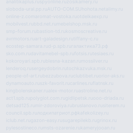
analitikaplus.ru
spyonline.ru
zosikamery.ru
sloboda-ural.pp.ru
AUTO-COM.SU
hohota.net
alimy.ru
online-z.com
aromat-vostoka.ru
otdelkaexp.ru
mobilvest.ru
bbd.net.ru
mebelshop.msk.ru
smp-forum.ru
bastion-td.ru
kosmoscreative.ru
avrmotors.ru
art-galadesign.ru
tiffany-c.ru
ecostep-samara.ru
d-p.spb.ru
галактика73.рф
sko.com.ru
davitamebel-spb.ru
fotsis.ru
tesiaes.ru
kokoroyari.spb.ru
blesna-kazan.ru
mossilver.ru
lenderoq.ru
sergeydobrin.ru
tochkazvuka.msk.ru
people-of-art.ru
bezzubova.ru
clubtibet.ru
orior-aks.ru
dynamoauto.ru
szk-favorit.ru
carlines.ru
flatnsk.ru
kingbolenskaner.ru
alex-motor.ru
astroline.net.ru
act1.spb.ru
polyglot.com.ru
gidlipetsk.ru
ooo-driada.ru
detsad125.ru
mir-zdoroviya.ru
bruslanovo.ru
siterem.ru
council.spb.ru
лодкипатриот.рф
kafekolizey.ru
iclub.net.ru
gazon-easy.ru
sugarepilekb.ru
grinox.ru
pylesostineco.ru
msts-ozarenie.ru
kameryjooan.ru