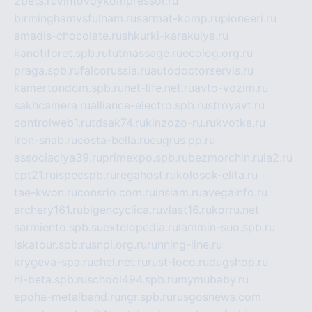
2bets.ru
vintovoykompressor.ru
birminghamvsfulham.ru
sarmat-komp.ru
pioneeri.ru
amadis-chocolate.ru
shkurki-karakulya.ru
kanotiforet.spb.ru
tutmassage.ru
ecolog.org.ru
praga.spb.ru
falcorussia.ru
autodoctorservis.ru
kamertondom.spb.ru
net-life.net.ru
avto-vozim.ru
sakhcamera.ru
alliance-electro.spb.ru
stroyavt.ru
controlweb1.ru
tdsak74.ru
kinzozo-ru.ru
kvotka.ru
iron-snab.ru
costa-bella.ru
eugrus.pp.ru
associaciya39.ru
primexpo.spb.ru
bezmorchin.ru
ia2.ru
cpt21.ru
ispecspb.ru
regahost.ru
kolosok-elita.ru
tae-kwon.ru
consrio.com.ru
insiam.ru
avegainfo.ru
archery161.ru
bigencyclica.ru
vlast16.ru
korru.net
sarmiento.spb.su
extelopedia.ru
lammin-suo.spb.ru
iskatour.spb.ru
snpi.org.ru
running-line.ru
krygeva-spa.ru
chel.net.ru
rust-loco.ru
dugshop.ru
hl-beta.spb.ru
school494.spb.ru
mymubaby.ru
epoha-metalband.ru
ngr.spb.ru
rusgosnews.com