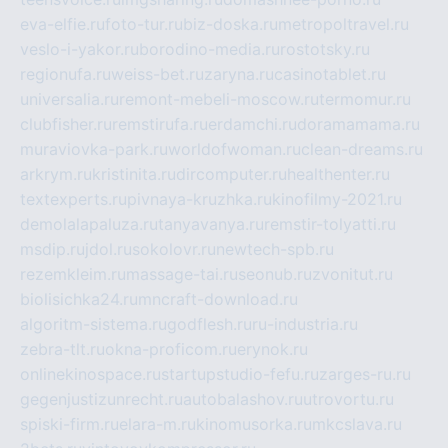
eva-elfie.ru
foto-tur.ru
biz-doska.ru
metropoltravel.ru
veslo-i-yakor.ru
borodino-media.ru
rostotsky.ru
regionufa.ru
weiss-bet.ru
zaryna.ru
casinotablet.ru
universalia.ru
remont-mebeli-moscow.ru
termomur.ru
clubfisher.ru
remstirufa.ru
erdamchi.ru
doramamama.ru
muraviovka-park.ru
worldofwoman.ru
clean-dreams.ru
arkrym.ru
kristinita.ru
dircomputer.ru
healthenter.ru
textexperts.ru
pivnaya-kruzhka.ru
kinofilmy-2021.ru
demolalapaluza.ru
tanyavanya.ru
remstir-tolyatti.ru
msdip.ru
jdol.ru
sokolovr.ru
newtech-spb.ru
rezemkleim.ru
massage-tai.ru
seonub.ru
zvonitut.ru
biolisichka24.ru
mncraft-download.ru
algoritm-sistema.ru
godflesh.ru
ru-industria.ru
zebra-tlt.ru
okna-proficom.ru
erynok.ru
onlinekinospace.ru
startupstudio-fefu.ru
zarges-ru.ru
gegenjustizunrecht.ru
autobalashov.ru
utrovortu.ru
spiski-firm.ru
elara-m.ru
kinomusorka.ru
mkcslava.ru