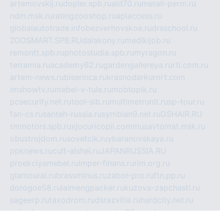
artemovskij.ru
dopler.spb.ru
aid70.ru
metall-perm.ru
ndm.msk.ru
ratingzooshop.ru
apiaccess.ru
globalautotrade.info
bezverhovskoe.ru
drsschool.ru
ZOOSMART.SPB.RU
dalakony.ru
medikijob.ru
remontt.spb.ru
photostudia.spb.ru
myragon.ru
terramia.ru
academy62.ru
gardengallereya.ru
rti.com.ru
artem-news.ru
biserinca.ru
krasnodarkurort.com
imshowtv.ru
mebel-v-tule.ru
mobtopik.ru
pcsecurity.net.ru
tool-sib.ru
multimetrunit.ru
sp-tour.ru
fan-cs.ru
santeh-russia.ru
symbian9.net.ru
DSHAIR.RU
tmmotors.spb.ru
xjocuricopii.com
musavtomat.msk.ru
obustrojdom.ru
sovetcik.ru
ybaranovskaya.ru
ppknews.ru
cult-alshei.ru
JAPANRUSSIA.RU
proekciyamebel.ru
imper-finans.ru
rim.org.ru
glamourai.ru
brassminus.ru
zabor-pro.ru
ftn.pp.ru
dorogoe58.ru
laimengpacker.ru
kuzova-zapchasti.ru
sageerp.ru
taxodrom.ru
dsrazvitie.ru
hardcity.net.ru
ratinghomegames.ru
topservice25.ru
gubernyan.ru