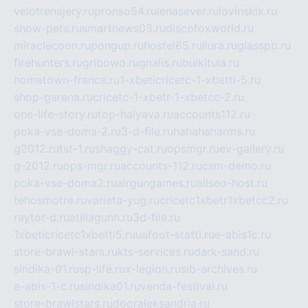
velotrenajery.ru
pronso54.ru
lenasever.ru
lovinskix.ru
show-pets.ru
smartnews03.ru
discofoxworld.ru
miraclecoon.ru
pongup.ru
hostel65.ru
liura.ru
glasspb.ru
firehunters.ru
gribowo.ru
gnalis.ru
bulkitula.ru
hometown-france.ru
1-xbeticricetc-1-xbetti-5.ru
shop-garena.ru
cricetc-1-xbetr-1-xbetcc-2.ru
one-life-story.ru
top-halyava.ru
accounts112.ru
poka-vse-doma-2.ru
3-d-file.ru
hahahaharms.ru
g2012.ru
tst-1.ru
shaggy-cat.ru
opsmgr.ru
ev-gallery.ru
g-2012.ru
ops-mgr.ru
accounts-112.ru
csm-demo.ru
poka-vse-doma2.ru
airgungames.ru
allseo-host.ru
tehosmotre.ru
varieta-yug.ru
cricetc1xbetr1xbetcc2.ru
raytor-d.ru
atillagunn.ru
3d-file.ru
1xbeticricetc1xbetti5.ru
uafoot-statti.ru
e-abis1c.ru
store-brawl-stars.ru
kts-services.ru
dark-sand.ru
sindika-01.ru
sp-life.ru
x-legion.ru
sib-archives.ru
e-abis-1-c.ru
sindika01.ru
venda-festival.ru
store-brawlstars.ru
dooraleksandria.ru