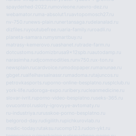
spayderhed-2022.ru
movieone.ru
evro-dez.ru
webamator.ru
ma-absolut1.ru
avtopomosch27.ru
nv-750.ru
news-plain.ru
nertansaga.ru
delanalad.ru
dizfiles.ru
youtubefree.ru
aria-family.ru
roadli.ru
planeta-samara.ru
mysmartbuy.ru
matrasy-kemerovo.ru
ashanet.ru
trade-farm.ru
dotcustoms.ru
domizbrusa9x12spb.ru
autodamp.ru
narasimha.ru
djcommodities.ru
nv750.ru
x-ton.ru
newsplain.ru
cardvoice.ru
modopaper.ru
manunae.ru
gbget.ru
alfeihavsalnassr.ru
madoma.ru
tajuncos.ru
petrovkasports.ru
porno-online-besplatno.ru
splclub.ru
york-life.ru
doroga-expo.ru
ribery.ru
cleanmedicine.ru
slovar-ivrit.ru
porno-video-besplatno.ru
seks-365.ru
ovucontrol.ru
sloty-igrovyye-avtomaty.ru
ru-industriya.ru
russkoe-porno-besplatno.ru
belgorod-day.ru
digilith.ru
pichkurovlab.ru
medic-today.ru
taksu.ru
comp123.ru
don-ykt.ru
teensvoice.ru
imgsharing.ru
domashnee-porno.ru