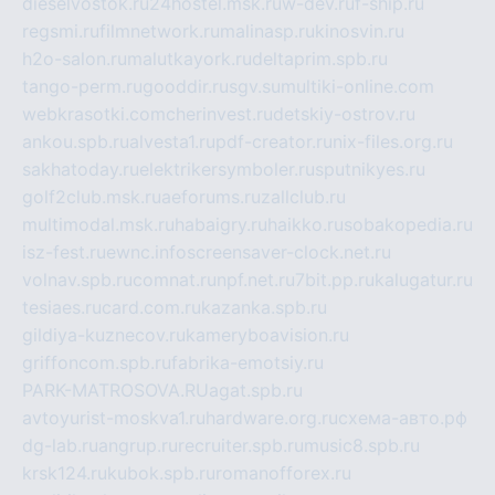
dieselvostok.ru
24hostel.msk.ru
w-dev.ru
f-ship.ru
regsmi.ru
filmnetwork.ru
malinasp.ru
kinosvin.ru
h2o-salon.ru
malutkayork.ru
deltaprim.spb.ru
tango-perm.ru
gooddir.ru
sgv.su
multiki-online.com
webkrasotki.com
cherinvest.ru
detskiy-ostrov.ru
ankou.spb.ru
alvesta1.ru
pdf-creator.ru
nix-files.org.ru
sakhatoday.ru
elektrikersymboler.ru
sputnikyes.ru
golf2club.msk.ru
aeforums.ru
zallclub.ru
multimodal.msk.ru
habaigry.ru
haikko.ru
sobakopedia.ru
isz-fest.ru
ewnc.info
screensaver-clock.net.ru
volnav.spb.ru
comnat.ru
npf.net.ru
7bit.pp.ru
kalugatur.ru
tesiaes.ru
card.com.ru
kazanka.spb.ru
gildiya-kuznecov.ru
kameryboavision.ru
griffoncom.spb.ru
fabrika-emotsiy.ru
PARK-MATROSOVA.RU
agat.spb.ru
avtoyurist-moskva1.ru
hardware.org.ru
схема-авто.рф
dg-lab.ru
angrup.ru
recruiter.spb.ru
music8.spb.ru
krsk124.ru
kubok.spb.ru
romanofforex.ru