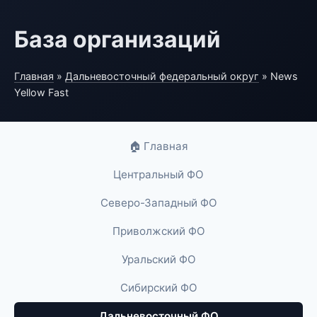
База организаций
Главная
»
Дальневосточный федеральный округ
» News
Yellow Fast
🏠 Главная
Центральный ФО
Северо-Западный ФО
Приволжский ФО
Уральский ФО
Сибирский ФО
Дальневосточный ФО