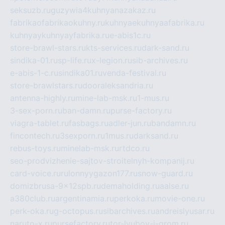
seksuzb.ru
guzywia4kuhnyanazakaz.ru
fabrikaofabrikaokuhny.ru
kuhnyaekuhnyaafabrika.ru
kuhnyaykuhnyayfabrika.ru
e-abis1c.ru
store-brawl-stars.ru
kts-services.ru
dark-sand.ru
sindika-01.ru
sp-life.ru
x-legion.ru
sib-archives.ru
e-abis-1-c.ru
sindika01.ru
venda-festival.ru
store-brawlstars.ru
dooraleksandria.ru
antenna-highly.ru
mine-lab-msk.ru
1-mus.ru
3-sex-porn.ru
ban-damn.ru
purse-factory.ru
viagra-tablet.ru
fasbags.ru
adler-jun.ru
bandamn.ru
fincontech.ru
3sexporn.ru
1mus.ru
darksand.ru
rebus-toys.ru
minelab-msk.ru
rtdco.ru
seo-prodvizhenie-sajtov-stroitelnyh-kompanij.ru
card-voice.ru
rulonnyygazon177.ru
snow-guard.ru
domizbrusa-9x12spb.ru
demaholding.ru
aalse.ru
a380club.ru
argentinamia.ru
perkoka.ru
movie-one.ru
perk-oka.ru
g-octopus.ru
sibarchives.ru
andreislyusar.ru
naruto-x.ru
pursefactory.ru
tor-lyubov-i-grom.ru