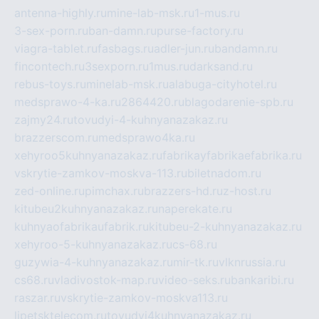
antenna-highly.ru
mine-lab-msk.ru
1-mus.ru
3-sex-porn.ru
ban-damn.ru
purse-factory.ru
viagra-tablet.ru
fasbags.ru
adler-jun.ru
bandamn.ru
fincontech.ru
3sexporn.ru
1mus.ru
darksand.ru
rebus-toys.ru
minelab-msk.ru
alabuga-cityhotel.ru
medsprawo-4-ka.ru
2864420.ru
blagodarenie-spb.ru
zajmy24.ru
tovudyi-4-kuhnyanazakaz.ru
brazzerscom.ru
medsprawo4ka.ru
xehyroo5kuhnyanazakaz.ru
fabrikayfabrikaefabrika.ru
vskrytie-zamkov-moskva-113.ru
biletnadom.ru
zed-online.ru
pimchax.ru
brazzers-hd.ru
z-host.ru
kitubeu2kuhnyanazakaz.ru
naperekate.ru
kuhnyaofabrikaufabrik.ru
kitubeu-2-kuhnyanazakaz.ru
xehyroo-5-kuhnyanazakaz.ru
cs-68.ru
guzywia-4-kuhnyanazakaz.ru
mir-tk.ru
vlknrussia.ru
cs68.ru
vladivostok-map.ru
video-seks.ru
bankaribi.ru
raszar.ru
vskrytie-zamkov-moskva113.ru
lipetsktelecom.ru
tovudyi4kuhnyanazakaz.ru