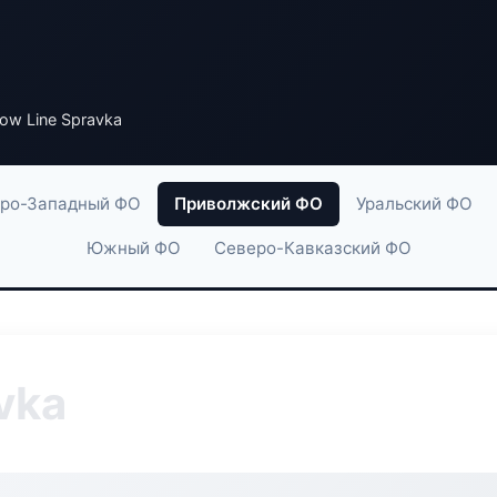
low Line Spravka
ро-Западный ФО
Приволжский ФО
Уральский ФО
Южный ФО
Северо-Кавказский ФО
vka