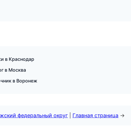
ки в Краснодар
ог в Москва
очник в Воронеж
лжский федеральный округ
|
Главная страница
→