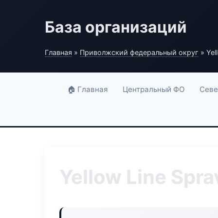
База организаций
Главная
»
Приволжский федеральный округ
» Yel
🏠 Главная
Центральный ФО
Севе
Yellow Line Spra