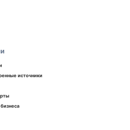
ми
и
еренные источники
арты
 бизнеса