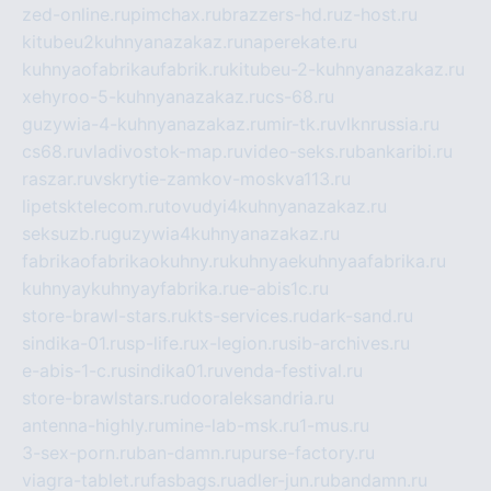
zed-online.ru
pimchax.ru
brazzers-hd.ru
z-host.ru
kitubeu2kuhnyanazakaz.ru
naperekate.ru
kuhnyaofabrikaufabrik.ru
kitubeu-2-kuhnyanazakaz.ru
xehyroo-5-kuhnyanazakaz.ru
cs-68.ru
guzywia-4-kuhnyanazakaz.ru
mir-tk.ru
vlknrussia.ru
cs68.ru
vladivostok-map.ru
video-seks.ru
bankaribi.ru
raszar.ru
vskrytie-zamkov-moskva113.ru
lipetsktelecom.ru
tovudyi4kuhnyanazakaz.ru
seksuzb.ru
guzywia4kuhnyanazakaz.ru
fabrikaofabrikaokuhny.ru
kuhnyaekuhnyaafabrika.ru
kuhnyaykuhnyayfabrika.ru
e-abis1c.ru
store-brawl-stars.ru
kts-services.ru
dark-sand.ru
sindika-01.ru
sp-life.ru
x-legion.ru
sib-archives.ru
e-abis-1-c.ru
sindika01.ru
venda-festival.ru
store-brawlstars.ru
dooraleksandria.ru
antenna-highly.ru
mine-lab-msk.ru
1-mus.ru
3-sex-porn.ru
ban-damn.ru
purse-factory.ru
viagra-tablet.ru
fasbags.ru
adler-jun.ru
bandamn.ru