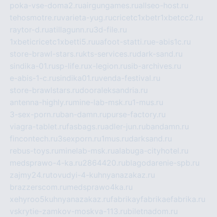
poka-vse-doma2.ru
airgungames.ru
allseo-host.ru
tehosmotre.ru
varieta-yug.ru
cricetc1xbetr1xbetcc2.ru
raytor-d.ru
atillagunn.ru
3d-file.ru
1xbeticricetc1xbetti5.ru
uafoot-statti.ru
e-abis1c.ru
store-brawl-stars.ru
kts-services.ru
dark-sand.ru
sindika-01.ru
sp-life.ru
x-legion.ru
sib-archives.ru
e-abis-1-c.ru
sindika01.ru
venda-festival.ru
store-brawlstars.ru
dooraleksandria.ru
antenna-highly.ru
mine-lab-msk.ru
1-mus.ru
3-sex-porn.ru
ban-damn.ru
purse-factory.ru
viagra-tablet.ru
fasbags.ru
adler-jun.ru
bandamn.ru
fincontech.ru
3sexporn.ru
1mus.ru
darksand.ru
rebus-toys.ru
minelab-msk.ru
alabuga-cityhotel.ru
medsprawo-4-ka.ru
2864420.ru
blagodarenie-spb.ru
zajmy24.ru
tovudyi-4-kuhnyanazakaz.ru
brazzerscom.ru
medsprawo4ka.ru
xehyroo5kuhnyanazakaz.ru
fabrikayfabrikaefabrika.ru
vskrytie-zamkov-moskva-113.ru
biletnadom.ru