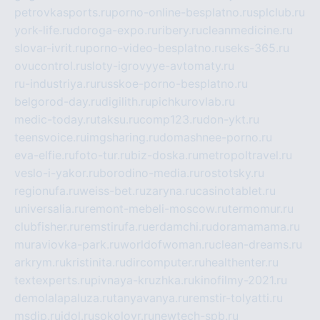
petrovkasports.ru
porno-online-besplatno.ru
splclub.ru
york-life.ru
doroga-expo.ru
ribery.ru
cleanmedicine.ru
slovar-ivrit.ru
porno-video-besplatno.ru
seks-365.ru
ovucontrol.ru
sloty-igrovyye-avtomaty.ru
ru-industriya.ru
russkoe-porno-besplatno.ru
belgorod-day.ru
digilith.ru
pichkurovlab.ru
medic-today.ru
taksu.ru
comp123.ru
don-ykt.ru
teensvoice.ru
imgsharing.ru
domashnee-porno.ru
eva-elfie.ru
foto-tur.ru
biz-doska.ru
metropoltravel.ru
veslo-i-yakor.ru
borodino-media.ru
rostotsky.ru
regionufa.ru
weiss-bet.ru
zaryna.ru
casinotablet.ru
universalia.ru
remont-mebeli-moscow.ru
termomur.ru
clubfisher.ru
remstirufa.ru
erdamchi.ru
doramamama.ru
muraviovka-park.ru
worldofwoman.ru
clean-dreams.ru
arkrym.ru
kristinita.ru
dircomputer.ru
healthenter.ru
textexperts.ru
pivnaya-kruzhka.ru
kinofilmy-2021.ru
demolalapaluza.ru
tanyavanya.ru
remstir-tolyatti.ru
msdip.ru
jdol.ru
sokolovr.ru
newtech-spb.ru