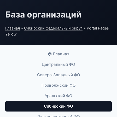
База организаций
Главная
»
Сибирский федеральный округ
» Portal Pages
Yellow
🏠 Главная
Центральный ФО
Северо-Западный ФО
Приволжский ФО
Уральский ФО
Сибирский ФО
Дальневосточный ФО