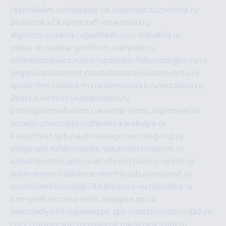
rezemkleim.ru
massage-tai.ru
seonub.ru
zvonitut.ru
biolisichka24.ru
mncraft-download.ru
algoritm-sistema.ru
godflesh.ru
ru-industria.ru
zebra-tlt.ru
okna-proficom.ru
erynok.ru
onlinekinospace.ru
startupstudio-fefu.ru
zarges-ru.ru
gegenjustizunrecht.ru
autobalashov.ru
utrovortu.ru
spiski-firm.ru
elara-m.ru
kinomusorka.ru
mkcslava.ru
2bets.ru
vintovoykompressor.ru
birminghamvsfulham.ru
sarmat-komp.ru
pioneeri.ru
amadis-chocolate.ru
shkurki-karakulya.ru
kanotiforet.spb.ru
tutmassage.ru
ecolog.org.ru
praga.spb.ru
falcorussia.ru
autodoctorservis.ru
kamertondom.spb.ru
net-life.net.ru
avto-vozim.ru
sakhcamera.ru
alliance-electro.spb.ru
stroyavt.ru
controlweb1.ru
tdsak74.ru
kinzozo-ru.ru
kvotka.ru
iron-snab.ru
costa-bella.ru
eugrus.pp.ru
associaciya39.ru
primexpo.spb.ru
bezmorchin.ru
ia2.ru
cpt21.ru
ispecspb.ru
regahost.ru
kolosok-elita.ru