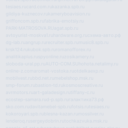
tesiaes.ru
card.com.ru
kazanka.spb.ru
gildiya-kuznecov.ru
kameryboavision.ru
griffoncom.spb.ru
fabrika-emotsiy.ru
PARK-MATROSOVA.RU
agat.spb.ru
avtoyurist-moskva1.ru
hardware.org.ru
схема-авто.рф
dg-lab.ru
angrup.ru
recruiter.spb.ru
music8.spb.ru
krsk124.ru
kubok.spb.ru
romanofforex.ru
analitikaplus.ru
spyonline.ru
zosikamery.ru
sloboda-ural.pp.ru
AUTO-COM.SU
hohota.net
alimy.ru
online-z.com
aromat-vostoka.ru
otdelkaexp.ru
mobilvest.ru
bbd.net.ru
mebelshop.msk.ru
smp-forum.ru
bastion-td.ru
kosmoscreative.ru
avrmotors.ru
art-galadesign.ru
tiffany-c.ru
ecostep-samara.ru
d-p.spb.ru
галактика73.рф
sko.com.ru
davitamebel-spb.ru
fotsis.ru
tesiaes.ru
kokoroyari.spb.ru
blesna-kazan.ru
mossilver.ru
lenderoq.ru
sergeydobrin.ru
tochkazvuka.msk.ru