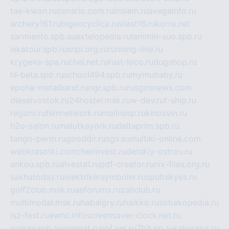
tae-kwon.ru
consrio.com.ru
insiam.ru
avegainfo.ru
archery161.ru
bigencyclica.ru
vlast16.ru
korru.net
sarmiento.spb.su
extelopedia.ru
lammin-suo.spb.ru
iskatour.spb.ru
snpi.org.ru
running-line.ru
krygeva-spa.ru
chel.net.ru
rust-loco.ru
dugshop.ru
hl-beta.spb.ru
school494.spb.ru
mymubaby.ru
epoha-metalband.ru
ngr.spb.ru
rusgosnews.com
dieselvostok.ru
24hostel.msk.ru
w-dev.ru
f-ship.ru
regsmi.ru
filmnetwork.ru
malinasp.ru
kinosvin.ru
h2o-salon.ru
malutkayork.ru
deltaprim.spb.ru
tango-perm.ru
gooddir.ru
sgv.su
multiki-online.com
webkrasotki.com
cherinvest.ru
detskiy-ostrov.ru
ankou.spb.ru
alvesta1.ru
pdf-creator.ru
nix-files.org.ru
sakhatoday.ru
elektrikersymboler.ru
sputnikyes.ru
golf2club.msk.ru
aeforums.ru
zallclub.ru
multimodal.msk.ru
habaigry.ru
haikko.ru
sobakopedia.ru
isz-fest.ru
ewnc.info
screensaver-clock.net.ru
volnav.spb.ru
comnat.ru
npf.net.ru
7bit.pp.ru
kalugatur.ru