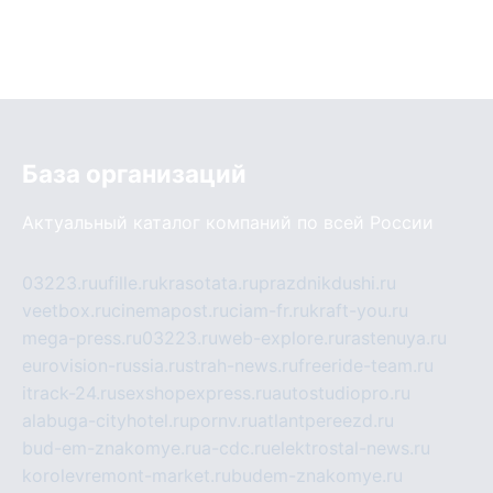
База организаций
Актуальный каталог компаний по всей России
03223.ru
ufille.ru
krasotata.ru
prazdnikdushi.ru
veetbox.ru
cinemapost.ru
ciam-fr.ru
kraft-you.ru
mega-press.ru
03223.ru
web-explore.ru
rastenuya.ru
eurovision-russia.ru
strah-news.ru
freeride-team.ru
itrack-24.ru
sexshopexpress.ru
autostudiopro.ru
alabuga-cityhotel.ru
pornv.ru
atlantpereezd.ru
bud-em-znakomye.ru
a-cdc.ru
elektrostal-news.ru
korolevremont-market.ru
budem-znakomye.ru