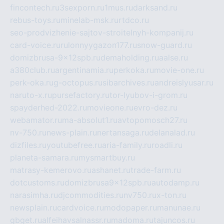
fincontech.ru
3sexporn.ru
1mus.ru
darksand.ru
rebus-toys.ru
minelab-msk.ru
rtdco.ru
seo-prodvizhenie-sajtov-stroitelnyh-kompanij.ru
card-voice.ru
rulonnyygazon177.ru
snow-guard.ru
domizbrusa-9x12spb.ru
demaholding.ru
aalse.ru
a380club.ru
argentinamia.ru
perkoka.ru
movie-one.ru
perk-oka.ru
g-octopus.ru
sibarchives.ru
andreislyusar.ru
naruto-x.ru
pursefactory.ru
tor-lyubov-i-grom.ru
spayderhed-2022.ru
movieone.ru
evro-dez.ru
webamator.ru
ma-absolut1.ru
avtopomosch27.ru
nv-750.ru
news-plain.ru
nertansaga.ru
delanalad.ru
dizfiles.ru
youtubefree.ru
aria-family.ru
roadli.ru
planeta-samara.ru
mysmartbuy.ru
matrasy-kemerovo.ru
ashanet.ru
trade-farm.ru
dotcustoms.ru
domizbrusa9x12spb.ru
autodamp.ru
narasimha.ru
djcommodities.ru
nv750.ru
x-ton.ru
newsplain.ru
cardvoice.ru
modopaper.ru
manunae.ru
gbget.ru
alfeihavsalnassr.ru
madoma.ru
tajuncos.ru