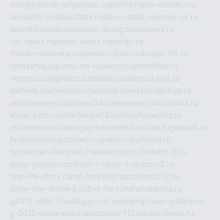
oooagrosnab.ru
fpodaso.ru
emfire.ru
pro-otdelky.ru
ukrasotki.ru
seksuzbek.ru
seks-uzbek.ru
porno-vk.ru
sovratili.ru
olecoon.ru
vd-dosug.ru
adonyev.ru
rbc-news.ru
porno-skvirt.ru
krospr.ru
13autor-kolonka.ru
sormol.ru
2rich.ru
hostel-65.ru
hostserve.ru
porno-na-russkom.ru
mishinlab.ru
neznobi.ru
bigfatcc.ru
habble.ru
starbucksvia.ru
delfinet.ru
silvernano.ru
elestal.ru
vektor-doroga.ru
velotrenajery.ru
pronso54.ru
lenasever.ru
lovinskix.ru
show-pets.ru
smartnews03.ru
discofoxworld.ru
miraclecoon.ru
pongup.ru
hostel65.ru
liura.ru
glasspb.ru
firehunters.ru
gribowo.ru
gnalis.ru
bulkitula.ru
hometown-france.ru
1-xbeticricetc-1-xbetti-5.ru
shop-garena.ru
cricetc-1-xbetr-1-xbetcc-2.ru
one-life-story.ru
top-halyava.ru
accounts112.ru
poka-vse-doma-2.ru
3-d-file.ru
hahahaharms.ru
g2012.ru
tst-1.ru
shaggy-cat.ru
opsmgr.ru
ev-gallery.ru
g-2012.ru
ops-mgr.ru
accounts-112.ru
csm-demo.ru