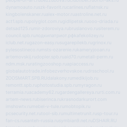
people-of-art.ru
bezzubova.ru
clubtibet.ru
orior-aks.ru
dynamoauto.ru
szk-favorit.ru
carlines.ru
flatnsk.ru
kingbolenskaner.ru
alex-motor.ru
astroline.net.ru
act1.spb.ru
polyglot.com.ru
gidlipetsk.ru
ooo-driada.ru
detsad125.ru
mir-zdoroviya.ru
bruslanovo.ru
siterem.ru
council.spb.ru
лодкипатриот.рф
kafekolizey.ru
iclub.net.ru
gazon-easy.ru
sugarepilekb.ru
grinox.ru
pylesostineco.ru
msts-ozarenie.ru
kameryjooan.ru
artemovskij.ru
dopler.spb.ru
aid70.ru
metall-perm.ru
ndm.msk.ru
ratingzooshop.ru
apiaccess.ru
globalautotrade.info
bezverhovskoe.ru
drsschool.ru
ZOOSMART.SPB.RU
dalakony.ru
medikijob.ru
remontt.spb.ru
photostudia.spb.ru
myragon.ru
terramia.ru
academy62.ru
gardengallereya.ru
rti.com.ru
artem-news.ru
biserinca.ru
krasnodarkurort.com
imshowtv.ru
mebel-v-tule.ru
mobtopik.ru
pcsecurity.net.ru
tool-sib.ru
multimetrunit.ru
sp-tour.ru
fan-cs.ru
santeh-russia.ru
symbian9.net.ru
DSHAIR.RU