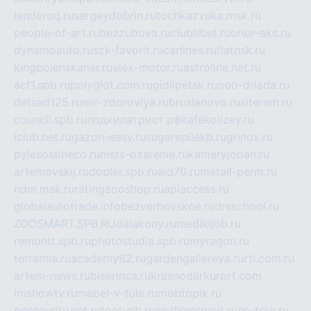
lenderoq.ru
sergeydobrin.ru
tochkazvuka.msk.ru
people-of-art.ru
bezzubova.ru
clubtibet.ru
orior-aks.ru
dynamoauto.ru
szk-favorit.ru
carlines.ru
flatnsk.ru
kingbolenskaner.ru
alex-motor.ru
astroline.net.ru
act1.spb.ru
polyglot.com.ru
gidlipetsk.ru
ooo-driada.ru
detsad125.ru
mir-zdoroviya.ru
bruslanovo.ru
siterem.ru
council.spb.ru
лодкипатриот.рф
kafekolizey.ru
iclub.net.ru
gazon-easy.ru
sugarepilekb.ru
grinox.ru
pylesostineco.ru
msts-ozarenie.ru
kameryjooan.ru
artemovskij.ru
dopler.spb.ru
aid70.ru
metall-perm.ru
ndm.msk.ru
ratingzooshop.ru
apiaccess.ru
globalautotrade.info
bezverhovskoe.ru
drsschool.ru
ZOOSMART.SPB.RU
dalakony.ru
medikijob.ru
remontt.spb.ru
photostudia.spb.ru
myragon.ru
terramia.ru
academy62.ru
gardengallereya.ru
rti.com.ru
artem-news.ru
biserinca.ru
krasnodarkurort.com
imshowtv.ru
mebel-v-tule.ru
mobtopik.ru
pcsecurity.net.ru
tool-sib.ru
multimetrunit.ru
sp-tour.ru