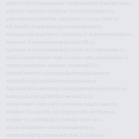
xehyroo5kuhnyanazakaz.ru
fabrikayfabrikaefabrika.ru
vskrytie-zamkov-moskva-113.ru
biletnadom.ru
zed-online.ru
pimchax.ru
brazzers-hd.ru
z-host.ru
kitubeu2kuhnyanazakaz.ru
naperekate.ru
kuhnyaofabrikaufabrik.ru
kitubeu-2-kuhnyanazakaz.ru
xehyroo-5-kuhnyanazakaz.ru
cs-68.ru
guzywia-4-kuhnyanazakaz.ru
mir-tk.ru
vlknrussia.ru
cs68.ru
vladivostok-map.ru
video-seks.ru
bankaribi.ru
raszar.ru
vskrytie-zamkov-moskva113.ru
lipetsktelecom.ru
tovudyi4kuhnyanazakaz.ru
seksuzb.ru
guzywia4kuhnyanazakaz.ru
fabrikaofabrikaokuhny.ru
kuhnyaekuhnyaafabrika.ru
kuhnyaykuhnyayfabrika.ru
e-abis1c.ru
store-brawl-stars.ru
kts-services.ru
dark-sand.ru
sindika-01.ru
sp-life.ru
x-legion.ru
sib-archives.ru
e-abis-1-c.ru
sindika01.ru
venda-festival.ru
store-brawlstars.ru
dooraleksandria.ru
antenna-highly.ru
mine-lab-msk.ru
1-mus.ru