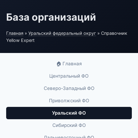
База организаций
Главная
»
Уральский федеральный округ
» Справочник
Yellow Expert
🏠 Главная
Центральный ФО
Северо-Западный ФО
Приволжский ФО
Уральский ФО
Сибирский ФО
Дальневосточный ФО