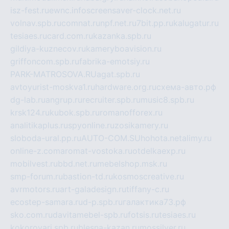
isz-fest.ru
ewnc.info
screensaver-clock.net.ru
volnav.spb.ru
comnat.ru
npf.net.ru
7bit.pp.ru
kalugatur.ru
tesiaes.ru
card.com.ru
kazanka.spb.ru
gildiya-kuznecov.ru
kameryboavision.ru
griffoncom.spb.ru
fabrika-emotsiy.ru
PARK-MATROSOVA.RU
agat.spb.ru
avtoyurist-moskva1.ru
hardware.org.ru
схема-авто.рф
dg-lab.ru
angrup.ru
recruiter.spb.ru
music8.spb.ru
krsk124.ru
kubok.spb.ru
romanofforex.ru
analitikaplus.ru
spyonline.ru
zosikamery.ru
sloboda-ural.pp.ru
AUTO-COM.SU
hohota.net
alimy.ru
online-z.com
aromat-vostoka.ru
otdelkaexp.ru
mobilvest.ru
bbd.net.ru
mebelshop.msk.ru
smp-forum.ru
bastion-td.ru
kosmoscreative.ru
avrmotors.ru
art-galadesign.ru
tiffany-c.ru
ecostep-samara.ru
d-p.spb.ru
галактика73.рф
sko.com.ru
davitamebel-spb.ru
fotsis.ru
tesiaes.ru
kokoroyari.spb.ru
blesna-kazan.ru
mossilver.ru