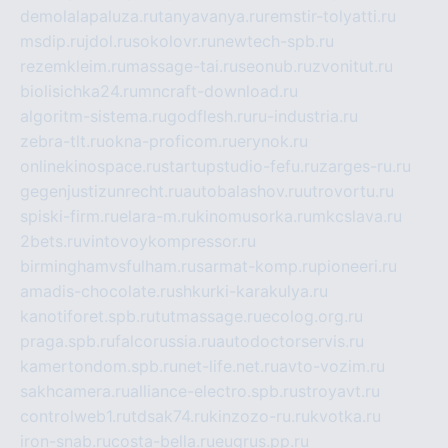
demolalapaluza.ru
tanyavanya.ru
remstir-tolyatti.ru
msdip.ru
jdol.ru
sokolovr.ru
newtech-spb.ru
rezemkleim.ru
massage-tai.ru
seonub.ru
zvonitut.ru
biolisichka24.ru
mncraft-download.ru
algoritm-sistema.ru
godflesh.ru
ru-industria.ru
zebra-tlt.ru
okna-proficom.ru
erynok.ru
onlinekinospace.ru
startupstudio-fefu.ru
zarges-ru.ru
gegenjustizunrecht.ru
autobalashov.ru
utrovortu.ru
spiski-firm.ru
elara-m.ru
kinomusorka.ru
mkcslava.ru
2bets.ru
vintovoykompressor.ru
birminghamvsfulham.ru
sarmat-komp.ru
pioneeri.ru
amadis-chocolate.ru
shkurki-karakulya.ru
kanotiforet.spb.ru
tutmassage.ru
ecolog.org.ru
praga.spb.ru
falcorussia.ru
autodoctorservis.ru
kamertondom.spb.ru
net-life.net.ru
avto-vozim.ru
sakhcamera.ru
alliance-electro.spb.ru
stroyavt.ru
controlweb1.ru
tdsak74.ru
kinzozo-ru.ru
kvotka.ru
iron-snab.ru
costa-bella.ru
eugrus.pp.ru