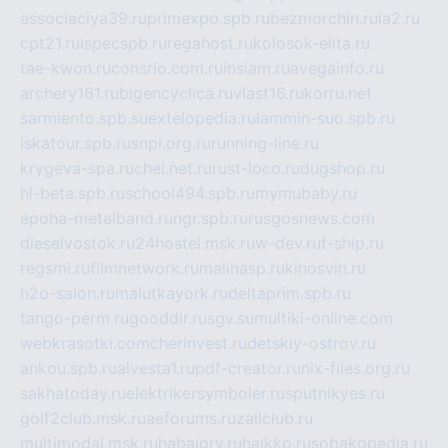
associaciya39.ru
primexpo.spb.ru
bezmorchin.ru
ia2.ru
cpt21.ru
ispecspb.ru
regahost.ru
kolosok-elita.ru
tae-kwon.ru
consrio.com.ru
insiam.ru
avegainfo.ru
archery161.ru
bigencyclica.ru
vlast16.ru
korru.net
sarmiento.spb.su
extelopedia.ru
lammin-suo.spb.ru
iskatour.spb.ru
snpi.org.ru
running-line.ru
krygeva-spa.ru
chel.net.ru
rust-loco.ru
dugshop.ru
hl-beta.spb.ru
school494.spb.ru
mymubaby.ru
epoha-metalband.ru
ngr.spb.ru
rusgosnews.com
dieselvostok.ru
24hostel.msk.ru
w-dev.ru
f-ship.ru
regsmi.ru
filmnetwork.ru
malinasp.ru
kinosvin.ru
h2o-salon.ru
malutkayork.ru
deltaprim.spb.ru
tango-perm.ru
gooddir.ru
sgv.su
multiki-online.com
webkrasotki.com
cherinvest.ru
detskiy-ostrov.ru
ankou.spb.ru
alvesta1.ru
pdf-creator.ru
nix-files.org.ru
sakhatoday.ru
elektrikersymboler.ru
sputnikyes.ru
golf2club.msk.ru
aeforums.ru
zallclub.ru
multimodal.msk.ru
habaigry.ru
haikko.ru
sobakopedia.ru