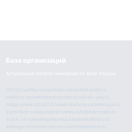
База организаций
Актуальный каталог компаний по всей России
03223.ru
ufille.ru
krasotata.ru
prazdnikdushi.ru
veetbox.ru
cinemapost.ru
ciam-fr.ru
kraft-you.ru
mega-press.ru
03223.ru
web-explore.ru
rastenuya.ru
eurovision-russia.ru
strah-news.ru
freeride-team.ru
itrack-24.ru
sexshopexpress.ru
autostudiopro.ru
alabuga-cityhotel.ru
pornv.ru
atlantpereezd.ru