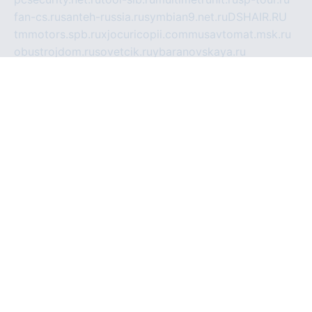
fan-cs.ru
santeh-russia.ru
symbian9.net.ru
DSHAIR.RU
tmmotors.spb.ru
xjocuricopii.com
musavtomat.msk.ru
obustrojdom.ru
sovetcik.ru
ybaranovskaya.ru
ppknews.ru
cult-alshei.ru
JAPANRUSSIA.RU
proekciyamebel.ru
imper-finans.ru
rim.org.ru
glamourai.ru
brassminus.ru
zabor-pro.ru
ftn.pp.ru
dorogoe58.ru
laimengpacker.ru
kuzova-zapchasti.ru
sageerp.ru
taxodrom.ru
dsrazvitie.ru
hardcity.net.ru
ratinghomegames.ru
topservice25.ru
gubernyan.ru
gtglasslined.ru
ii4.ru
tssport.spb.ru
andorra24.com
blackwallstreet.ru
oboimos.ru
optim-doors.com.ru
ikuch.ru
nycr.org.ru
npa21.ru
vremya-ch.spb.ru
desert000.ru
ivtorgi.ru
ifiori.ru
catalog-statei.ru
dcv.org.ru
spetsmaster174.ru
ipkameryhiseeu.ru
dum26.ru
ruspol.spb.ru
fr-opendp.ru
kam-solnyshko.ru
cheyenne-arapaho.ru
sevzapmetal.spb.ru
ted-lapidus.spb.ru
parasite-eliminator.ru