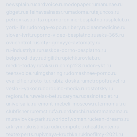
newsplain.ru
cardvoice.ru
modopaper.ru
manunae.ru
gbget.ru
alfeihavsalnassr.ru
madoma.ru
tajuncos.ru
petrovkasports.ru
porno-online-besplatno.ru
splclub.ru
york-life.ru
doroga-expo.ru
ribery.ru
cleanmedicine.ru
slovar-ivrit.ru
porno-video-besplatno.ru
seks-365.ru
ovucontrol.ru
sloty-igrovyye-avtomaty.ru
ru-industriya.ru
russkoe-porno-besplatno.ru
belgorod-day.ru
digilith.ru
pichkurovlab.ru
medic-today.ru
taksu.ru
comp123.ru
don-ykt.ru
teensvoice.ru
imgsharing.ru
domashnee-porno.ru
eva-elfie.ru
foto-tur.ru
biz-doska.ru
metropoltravel.ru
veslo-i-yakor.ru
borodino-media.ru
rostotsky.ru
regionufa.ru
weiss-bet.ru
zaryna.ru
casinotablet.ru
universalia.ru
remont-mebeli-moscow.ru
termomur.ru
clubfisher.ru
remstirufa.ru
erdamchi.ru
doramamama.ru
muraviovka-park.ru
worldofwoman.ru
clean-dreams.ru
arkrym.ru
kristinita.ru
dircomputer.ru
healthenter.ru
textexperts.ru
pivnaya-kruzhka.ru
kinofilmy-2021.ru