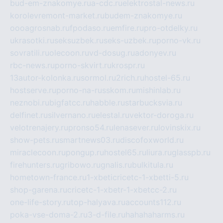
bud-em-znakomye.ru
a-cdc.ru
elektrostal-news.ru
korolevremont-market.ru
budem-znakomye.ru
oooagrosnab.ru
fpodaso.ru
emfire.ru
pro-otdelky.ru
ukrasotki.ru
seksuzbek.ru
seks-uzbek.ru
porno-vk.ru
sovratili.ru
olecoon.ru
vd-dosug.ru
adonyev.ru
rbc-news.ru
porno-skvirt.ru
krospr.ru
13autor-kolonka.ru
sormol.ru
2rich.ru
hostel-65.ru
hostserve.ru
porno-na-russkom.ru
mishinlab.ru
neznobi.ru
bigfatcc.ru
habble.ru
starbucksvia.ru
delfinet.ru
silvernano.ru
elestal.ru
vektor-doroga.ru
velotrenajery.ru
pronso54.ru
lenasever.ru
lovinskix.ru
show-pets.ru
smartnews03.ru
discofoxworld.ru
miraclecoon.ru
pongup.ru
hostel65.ru
liura.ru
glasspb.ru
firehunters.ru
gribowo.ru
gnalis.ru
bulkitula.ru
hometown-france.ru
1-xbeticricetc-1-xbetti-5.ru
shop-garena.ru
cricetc-1-xbetr-1-xbetcc-2.ru
one-life-story.ru
top-halyava.ru
accounts112.ru
poka-vse-doma-2.ru
3-d-file.ru
hahahaharms.ru