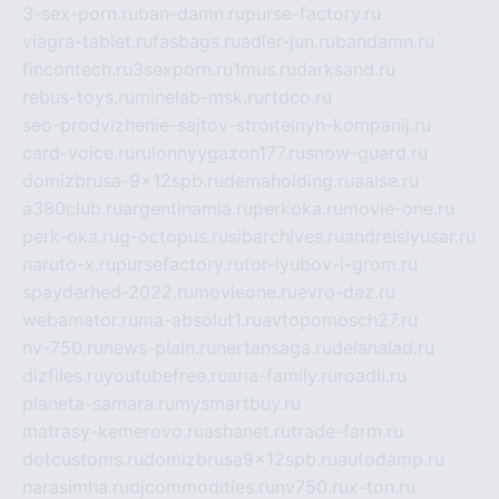
3-sex-porn.ru
ban-damn.ru
purse-factory.ru
viagra-tablet.ru
fasbags.ru
adler-jun.ru
bandamn.ru
fincontech.ru
3sexporn.ru
1mus.ru
darksand.ru
rebus-toys.ru
minelab-msk.ru
rtdco.ru
seo-prodvizhenie-sajtov-stroitelnyh-kompanij.ru
card-voice.ru
rulonnyygazon177.ru
snow-guard.ru
domizbrusa-9x12spb.ru
demaholding.ru
aalse.ru
a380club.ru
argentinamia.ru
perkoka.ru
movie-one.ru
perk-oka.ru
g-octopus.ru
sibarchives.ru
andreislyusar.ru
naruto-x.ru
pursefactory.ru
tor-lyubov-i-grom.ru
spayderhed-2022.ru
movieone.ru
evro-dez.ru
webamator.ru
ma-absolut1.ru
avtopomosch27.ru
nv-750.ru
news-plain.ru
nertansaga.ru
delanalad.ru
dizfiles.ru
youtubefree.ru
aria-family.ru
roadli.ru
planeta-samara.ru
mysmartbuy.ru
matrasy-kemerovo.ru
ashanet.ru
trade-farm.ru
dotcustoms.ru
domizbrusa9x12spb.ru
autodamp.ru
narasimha.ru
djcommodities.ru
nv750.ru
x-ton.ru