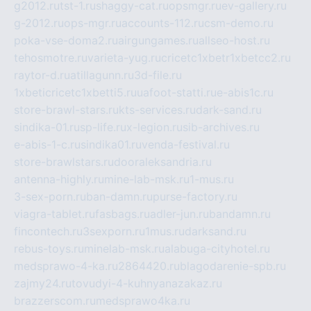
g2012.ru
tst-1.ru
shaggy-cat.ru
opsmgr.ru
ev-gallery.ru
g-2012.ru
ops-mgr.ru
accounts-112.ru
csm-demo.ru
poka-vse-doma2.ru
airgungames.ru
allseo-host.ru
tehosmotre.ru
varieta-yug.ru
cricetc1xbetr1xbetcc2.ru
raytor-d.ru
atillagunn.ru
3d-file.ru
1xbeticricetc1xbetti5.ru
uafoot-statti.ru
e-abis1c.ru
store-brawl-stars.ru
kts-services.ru
dark-sand.ru
sindika-01.ru
sp-life.ru
x-legion.ru
sib-archives.ru
e-abis-1-c.ru
sindika01.ru
venda-festival.ru
store-brawlstars.ru
dooraleksandria.ru
antenna-highly.ru
mine-lab-msk.ru
1-mus.ru
3-sex-porn.ru
ban-damn.ru
purse-factory.ru
viagra-tablet.ru
fasbags.ru
adler-jun.ru
bandamn.ru
fincontech.ru
3sexporn.ru
1mus.ru
darksand.ru
rebus-toys.ru
minelab-msk.ru
alabuga-cityhotel.ru
medsprawo-4-ka.ru
2864420.ru
blagodarenie-spb.ru
zajmy24.ru
tovudyi-4-kuhnyanazakaz.ru
brazzerscom.ru
medsprawo4ka.ru