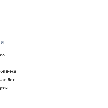
ми
иях
 бизнеса
чат-бот
арты