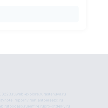
03223.ru
web-explore.ru
rastenuya.ru
tyhotel.ru
pornv.ru
atlantpereezd.ru
b.ru
fpodaso.ru
emfire.ru
pro-otdelky.ru