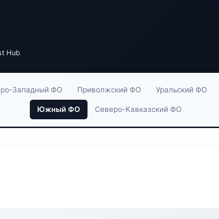
st Hub
ро-Западный ФО
Приволжский ФО
Уральский ФО
Южный ФО
Северо-Кавказский ФО