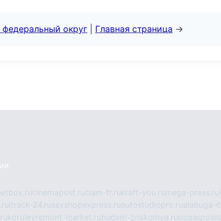
 федеральный округ
|
Главная страница
→
сии
eetbox.ru
cinemapost.ru
ciam-fr.ru
kraft-you.ru
mega-press.ru
.ru
itrack-24.ru
sexshopexpress.ru
autostudiopro.ru
alabuga-ci
ru
korolevremont-market.ru
budem-znakomye.ru
oooagrosna