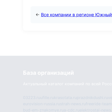
←
Все компании в регионе Южный
База организаций
Актуальный каталог компаний по всей Рос
03223.ru
ufille.ru
krasotata.ru
prazdnikdushi.ru
v
eurovision-russia.ru
strah-news.ru
freeride-team
bud-em-znakomye.ru
a-cdc.ru
elektrostal-news.