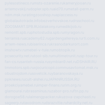
pylesostineco.ru
msts-ozarenie.ru
kameryjooan.ru
artemovskij.ru
dopler.spb.ru
aid70.ru
metall-perm.ru
ndm.msk.ru
ratingzooshop.ru
apiaccess.ru
globalautotrade.info
bezverhovskoe.ru
drsschool.ru
ZOOSMART.SPB.RU
dalakony.ru
medikijob.ru
remontt.spb.ru
photostudia.spb.ru
myragon.ru
terramia.ru
academy62.ru
gardengallereya.ru
rti.com.ru
artem-news.ru
biserinca.ru
krasnodarkurort.com
imshowtv.ru
mebel-v-tule.ru
mobtopik.ru
pcsecurity.net.ru
tool-sib.ru
multimetrunit.ru
sp-tour.ru
fan-cs.ru
santeh-russia.ru
symbian9.net.ru
DSHAIR.RU
tmmotors.spb.ru
xjocuricopii.com
musavtomat.msk.ru
obustrojdom.ru
sovetcik.ru
ybaranovskaya.ru
ppknews.ru
cult-alshei.ru
JAPANRUSSIA.RU
proekciyamebel.ru
imper-finans.ru
rim.org.ru
glamourai.ru
brassminus.ru
zabor-pro.ru
ftn.pp.ru
dorogoe58.ru
laimengpacker.ru
kuzova-zapchasti.ru
sageerp.ru
taxodrom.ru
dsrazvitie.ru
hardcity.net.ru