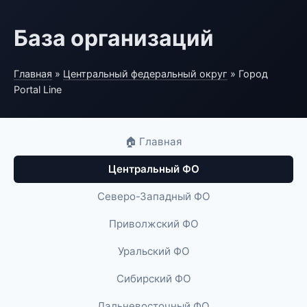
База организаций
Главная
»
Центральный федеральный округ
» Город
Portal Line
🏠 Главная
Центральный ФО
Северо-Западный ФО
Приволжский ФО
Уральский ФО
Сибирский ФО
Дальневосточный ФО