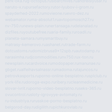
perk-oka.ru
g-octopus.ru
sibarchives.ru
andreislyusar.ru
naruto-x.ru
pursefactory.ru
tor-lyubov-i-grom.ru
spayderhed-2022.ru
movieone.ru
evro-dez.ru
webamator.ru
ma-absolut1.ru
avtopomosch27.ru
nv-750.ru
news-plain.ru
nertansaga.ru
delanalad.ru
dizfiles.ru
youtubefree.ru
aria-family.ru
roadli.ru
planeta-samara.ru
mysmartbuy.ru
matrasy-kemerovo.ru
ashanet.ru
trade-farm.ru
dotcustoms.ru
domizbrusa9x12spb.ru
autodamp.ru
narasimha.ru
djcommodities.ru
nv750.ru
x-ton.ru
newsplain.ru
cardvoice.ru
modopaper.ru
manunae.ru
gbget.ru
alfeihavsalnassr.ru
madoma.ru
tajuncos.ru
petrovkasports.ru
porno-online-besplatno.ru
splclub.ru
york-life.ru
doroga-expo.ru
ribery.ru
cleanmedicine.ru
slovar-ivrit.ru
porno-video-besplatno.ru
seks-365.ru
ovucontrol.ru
sloty-igrovyye-avtomaty.ru
ru-industriya.ru
russkoe-porno-besplatno.ru
belgorod-day.ru
digilith.ru
pichkurovlab.ru