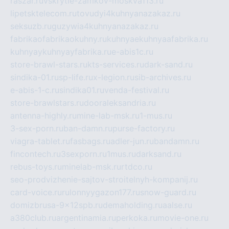
raszar.ru
vskrytie-zamkov-moskva113.ru
lipetsktelecom.ru
tovudyi4kuhnyanazakaz.ru
seksuzb.ru
guzywia4kuhnyanazakaz.ru
fabrikaofabrikaokuhny.ru
kuhnyaekuhnyaafabrika.ru
kuhnyaykuhnyayfabrika.ru
e-abis1c.ru
store-brawl-stars.ru
kts-services.ru
dark-sand.ru
sindika-01.ru
sp-life.ru
x-legion.ru
sib-archives.ru
e-abis-1-c.ru
sindika01.ru
venda-festival.ru
store-brawlstars.ru
dooraleksandria.ru
antenna-highly.ru
mine-lab-msk.ru
1-mus.ru
3-sex-porn.ru
ban-damn.ru
purse-factory.ru
viagra-tablet.ru
fasbags.ru
adler-jun.ru
bandamn.ru
fincontech.ru
3sexporn.ru
1mus.ru
darksand.ru
rebus-toys.ru
minelab-msk.ru
rtdco.ru
seo-prodvizhenie-sajtov-stroitelnyh-kompanij.ru
card-voice.ru
rulonnyygazon177.ru
snow-guard.ru
domizbrusa-9x12spb.ru
demaholding.ru
aalse.ru
a380club.ru
argentinamia.ru
perkoka.ru
movie-one.ru