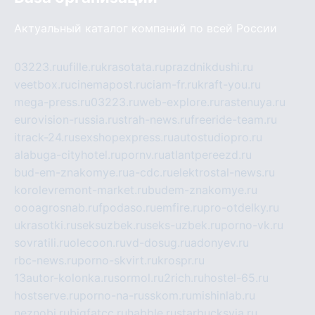
Актуальный каталог компаний по всей России
03223.ru
ufille.ru
krasotata.ru
prazdnikdushi.ru
veetbox.ru
cinemapost.ru
ciam-fr.ru
kraft-you.ru
mega-press.ru
03223.ru
web-explore.ru
rastenuya.ru
eurovision-russia.ru
strah-news.ru
freeride-team.ru
itrack-24.ru
sexshopexpress.ru
autostudiopro.ru
alabuga-cityhotel.ru
pornv.ru
atlantpereezd.ru
bud-em-znakomye.ru
a-cdc.ru
elektrostal-news.ru
korolevremont-market.ru
budem-znakomye.ru
oooagrosnab.ru
fpodaso.ru
emfire.ru
pro-otdelky.ru
ukrasotki.ru
seksuzbek.ru
seks-uzbek.ru
porno-vk.ru
sovratili.ru
olecoon.ru
vd-dosug.ru
adonyev.ru
rbc-news.ru
porno-skvirt.ru
krospr.ru
13autor-kolonka.ru
sormol.ru
2rich.ru
hostel-65.ru
hostserve.ru
porno-na-russkom.ru
mishinlab.ru
neznobi.ru
bigfatcc.ru
habble.ru
starbucksvia.ru