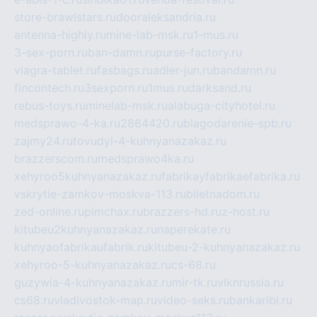
store-brawlstars.ru
dooraleksandria.ru
antenna-highly.ru
mine-lab-msk.ru
1-mus.ru
3-sex-porn.ru
ban-damn.ru
purse-factory.ru
viagra-tablet.ru
fasbags.ru
adler-jun.ru
bandamn.ru
fincontech.ru
3sexporn.ru
1mus.ru
darksand.ru
rebus-toys.ru
minelab-msk.ru
alabuga-cityhotel.ru
medsprawo-4-ka.ru
2864420.ru
blagodarenie-spb.ru
zajmy24.ru
tovudyi-4-kuhnyanazakaz.ru
brazzerscom.ru
medsprawo4ka.ru
xehyroo5kuhnyanazakaz.ru
fabrikayfabrikaefabrika.ru
vskrytie-zamkov-moskva-113.ru
biletnadom.ru
zed-online.ru
pimchax.ru
brazzers-hd.ru
z-host.ru
kitubeu2kuhnyanazakaz.ru
naperekate.ru
kuhnyaofabrikaufabrik.ru
kitubeu-2-kuhnyanazakaz.ru
xehyroo-5-kuhnyanazakaz.ru
cs-68.ru
guzywia-4-kuhnyanazakaz.ru
mir-tk.ru
vlknrussia.ru
cs68.ru
vladivostok-map.ru
video-seks.ru
bankaribi.ru