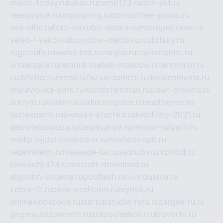
medic-today.ru
taksu.ru
comp123.ru
don-ykt.ru
teensvoice.ru
imgsharing.ru
domashnee-porno.ru
eva-elfie.ru
foto-tur.ru
biz-doska.ru
metropoltravel.ru
veslo-i-yakor.ru
borodino-media.ru
rostotsky.ru
regionufa.ru
weiss-bet.ru
zaryna.ru
casinotablet.ru
universalia.ru
remont-mebeli-moscow.ru
termomur.ru
clubfisher.ru
remstirufa.ru
erdamchi.ru
doramamama.ru
muraviovka-park.ru
worldofwoman.ru
clean-dreams.ru
arkrym.ru
kristinita.ru
dircomputer.ru
healthenter.ru
textexperts.ru
pivnaya-kruzhka.ru
kinofilmy-2021.ru
demolalapaluza.ru
tanyavanya.ru
remstir-tolyatti.ru
msdip.ru
jdol.ru
sokolovr.ru
newtech-spb.ru
rezemkleim.ru
massage-tai.ru
seonub.ru
zvonitut.ru
biolisichka24.ru
mncraft-download.ru
algoritm-sistema.ru
godflesh.ru
ru-industria.ru
zebra-tlt.ru
okna-proficom.ru
erynok.ru
onlinekinospace.ru
startupstudio-fefu.ru
zarges-ru.ru
gegenjustizunrecht.ru
autobalashov.ru
utrovortu.ru