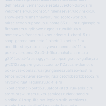
delfinet.ru
silvernano.ru
elestal.ru
vektor-doroga.ru
velotrenajery.ru
pronso54.ru
lenasever.ru
lovinskix.ru
show-pets.ru
smartnews03.ru
discofoxworld.ru
miraclecoon.ru
pongup.ru
hostel65.ru
liura.ru
glasspb.ru
firehunters.ru
gribowo.ru
gnalis.ru
bulkitula.ru
hometown-france.ru
1-xbeticricetc-1-xbetti-5.ru
shop-garena.ru
cricetc-1-xbetr-1-xbetcc-2.ru
one-life-story.ru
top-halyava.ru
accounts112.ru
poka-vse-doma-2.ru
3-d-file.ru
hahahaharms.ru
g2012.ru
tst-1.ru
shaggy-cat.ru
opsmgr.ru
ev-gallery.ru
g-2012.ru
ops-mgr.ru
accounts-112.ru
csm-demo.ru
poka-vse-doma2.ru
airgungames.ru
allseo-host.ru
tehosmotre.ru
varieta-yug.ru
cricetc1xbetr1xbetcc2.ru
raytor-d.ru
atillagunn.ru
3d-file.ru
1xbeticricetc1xbetti5.ru
uafoot-statti.ru
e-abis1c.ru
store-brawl-stars.ru
kts-services.ru
dark-sand.ru
sindika-01.ru
sp-life.ru
x-legion.ru
sib-archives.ru
e-abis-1-c.ru
sindika01.ru
venda-festival.ru