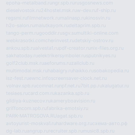
epoha-metalband.ru
ngr.spb.ru
rusgosnews.com
dieselvostok.ru
24hostel.msk.ru
w-dev.ru
f-ship.ru
regsmi.ru
filmnetwork.ru
malinasp.ru
kinosvin.ru
h2o-salon.ru
malutkayork.ru
deltaprim.spb.ru
tango-perm.ru
gooddir.ru
sgv.su
multiki-online.com
webkrasotki.com
cherinvest.ru
detskiy-ostrov.ru
ankou.spb.ru
alvesta1.ru
pdf-creator.ru
nix-files.org.ru
sakhatoday.ru
elektrikersymboler.ru
sputnikyes.ru
golf2club.msk.ru
aeforums.ru
zallclub.ru
multimodal.msk.ru
habaigry.ru
haikko.ru
sobakopedia.ru
isz-fest.ru
ewnc.info
screensaver-clock.net.ru
volnav.spb.ru
comnat.ru
npf.net.ru
7bit.pp.ru
kalugatur.ru
tesiaes.ru
card.com.ru
kazanka.spb.ru
gildiya-kuznecov.ru
kameryboavision.ru
griffoncom.spb.ru
fabrika-emotsiy.ru
PARK-MATROSOVA.RU
agat.spb.ru
avtoyurist-moskva1.ru
hardware.org.ru
схема-авто.рф
dg-lab.ru
angrup.ru
recruiter.spb.ru
music8.spb.ru