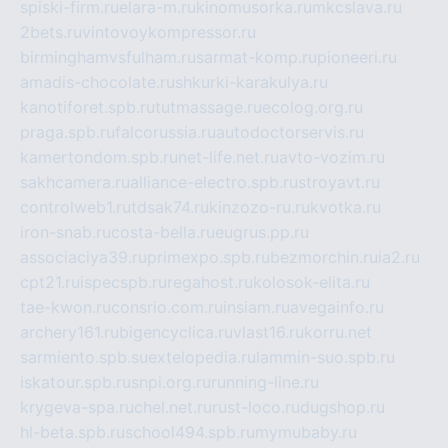
spiski-firm.ru
elara-m.ru
kinomusorka.ru
mkcslava.ru
2bets.ru
vintovoykompressor.ru
birminghamvsfulham.ru
sarmat-komp.ru
pioneeri.ru
amadis-chocolate.ru
shkurki-karakulya.ru
kanotiforet.spb.ru
tutmassage.ru
ecolog.org.ru
praga.spb.ru
falcorussia.ru
autodoctorservis.ru
kamertondom.spb.ru
net-life.net.ru
avto-vozim.ru
sakhcamera.ru
alliance-electro.spb.ru
stroyavt.ru
controlweb1.ru
tdsak74.ru
kinzozo-ru.ru
kvotka.ru
iron-snab.ru
costa-bella.ru
eugrus.pp.ru
associaciya39.ru
primexpo.spb.ru
bezmorchin.ru
ia2.ru
cpt21.ru
ispecspb.ru
regahost.ru
kolosok-elita.ru
tae-kwon.ru
consrio.com.ru
insiam.ru
avegainfo.ru
archery161.ru
bigencyclica.ru
vlast16.ru
korru.net
sarmiento.spb.su
extelopedia.ru
lammin-suo.spb.ru
iskatour.spb.ru
snpi.org.ru
running-line.ru
krygeva-spa.ru
chel.net.ru
rust-loco.ru
dugshop.ru
hl-beta.spb.ru
school494.spb.ru
mymubaby.ru