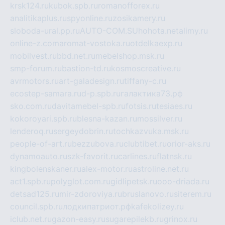
krsk124.ru
kubok.spb.ru
romanofforex.ru
analitikaplus.ru
spyonline.ru
zosikamery.ru
sloboda-ural.pp.ru
AUTO-COM.SU
hohota.net
alimy.ru
online-z.com
aromat-vostoka.ru
otdelkaexp.ru
mobilvest.ru
bbd.net.ru
mebelshop.msk.ru
smp-forum.ru
bastion-td.ru
kosmoscreative.ru
avrmotors.ru
art-galadesign.ru
tiffany-c.ru
ecostep-samara.ru
d-p.spb.ru
галактика73.рф
sko.com.ru
davitamebel-spb.ru
fotsis.ru
tesiaes.ru
kokoroyari.spb.ru
blesna-kazan.ru
mossilver.ru
lenderoq.ru
sergeydobrin.ru
tochkazvuka.msk.ru
people-of-art.ru
bezzubova.ru
clubtibet.ru
orior-aks.ru
dynamoauto.ru
szk-favorit.ru
carlines.ru
flatnsk.ru
kingbolenskaner.ru
alex-motor.ru
astroline.net.ru
act1.spb.ru
polyglot.com.ru
gidlipetsk.ru
ooo-driada.ru
detsad125.ru
mir-zdoroviya.ru
bruslanovo.ru
siterem.ru
council.spb.ru
лодкипатриот.рф
kafekolizey.ru
iclub.net.ru
gazon-easy.ru
sugarepilekb.ru
grinox.ru